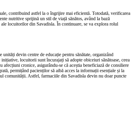
ale, contribuind astfel la o îngrijire mai eficientă. Totodată, verificarea
nte nutritive sprijină un stil de viață sănătos, având la bază
ale locuitorilor din Savadisla. În continuare, se va explora rolul
te unități devin centre de educație pentru sănătate, organizând
nițiative, locuitorii sunt încurajați să adopte obiceiuri sănătoase, ceea
cu afecțiuni cronice, asigurându-se că aceștia beneficiază de consiliere
rată, permițând pacienților să aibă acces la informații esențiale și la
ndul comunității. Astfel, farmaciile din Savadisla devin nu doar puncte