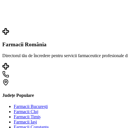
Farmacii România
Directorul tău de încredere pentru servicii farmaceutice profesionale 
Județe Populare
Farmacii
București
Farmacii
Cluj
Farmacii
Timiș
Farmacii
Iași
Farmacii
Constanța