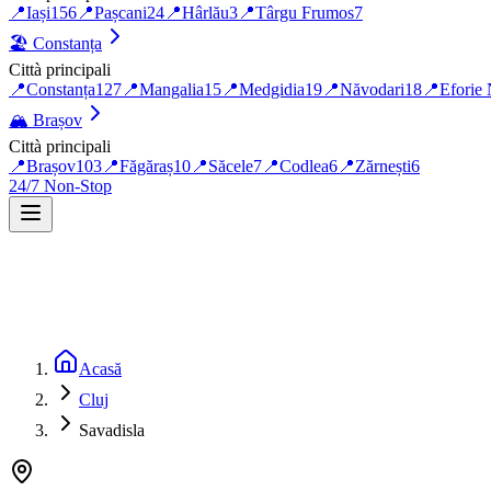
📍
Iași
156
📍
Pașcani
24
📍
Hârlău
3
📍
Târgu Frumos
7
🏖️
Constanța
Città principali
📍
Constanța
127
📍
Mangalia
15
📍
Medgidia
19
📍
Năvodari
18
📍
Eforie
🏔️
Brașov
Città principali
📍
Brașov
103
📍
Făgăraș
10
📍
Săcele
7
📍
Codlea
6
📍
Zărnești
6
24/7 Non-Stop
Acasă
Cluj
Savadisla