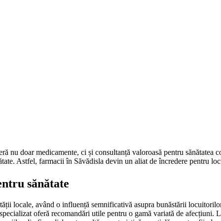
oferă nu doar medicamente, ci și consultanță valoroasă pentru sănătatea co
ate. Astfel, farmacii în Săvădisla devin un aliat de încredere pentru locu
entru sănătate
ității locale, având o influență semnificativă asupra bunăstării locuitori
specializat oferă recomandări utile pentru o gamă variată de afecțiuni. L