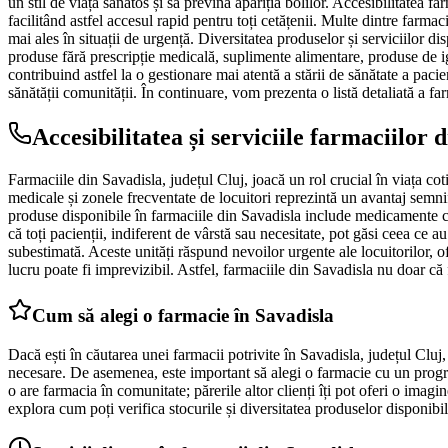
un stil de viață sănătos și să prevină apariția bolilor. Accesibilitatea far
facilitând astfel accesul rapid pentru toți cetățenii. Multe dintre farma
mai ales în situații de urgență. Diversitatea produselor și serviciilor 
produse fără prescripție medicală, suplimente alimentare, produse de ig
contribuind astfel la o gestionare mai atentă a stării de sănătate a pa
sănătății comunității. În continuare, vom prezenta o listă detaliată a far
Accesibilitatea și serviciile farmaciilor 
Farmaciile din Savadisla, județul Cluj, joacă un rol crucial în viața cot
medicale și zonele frecventate de locuitori reprezintă un avantaj semnif
produse disponibile în farmaciile din Savadisla include medicamente cu 
că toți pacienții, indiferent de vârstă sau necesitate, pot găsi ceea ce
subestimată. Aceste unități răspund nevoilor urgente ale locuitorilor, o
lucru poate fi imprevizibil. Astfel, farmaciile din Savadisla nu doar că fa
Cum să alegi o farmacie în Savadisla
Dacă ești în căutarea unei farmacii potrivite în Savadisla, județul Cluj,
necesare. De asemenea, este important să alegi o farmacie cu un program a
o are farmacia în comunitate; părerile altor clienți îți pot oferi o imagi
explora cum poți verifica stocurile și diversitatea produselor disponibi