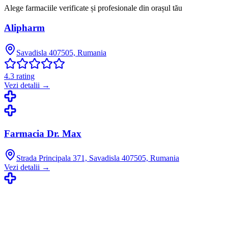
Alege farmaciile verificate și profesionale din orașul tău
Alipharm
Savadisla 407505, Rumania
4.3
rating
Vezi detalii →
Farmacia Dr. Max
Strada Principala 371, Savadisla 407505, Rumania
Vezi detalii →