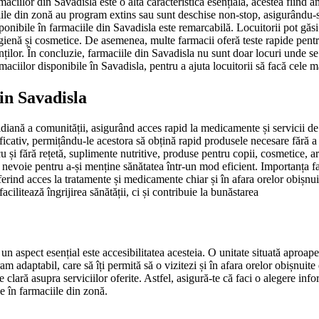
maciilor din Savadisla este o altă caracteristică esențială, acestea fiind am
ciile din zonă au program extins sau sunt deschise non-stop, asigurându-se
disponibile în farmaciile din Savadisla este remarcabilă. Locuitorii pot g
ienă și cosmetice. De asemenea, multe farmacii oferă teste rapide pentru 
cienților. În concluzie, farmaciile din Savadisla nu sunt doar locuri und
maciilor disponibile în Savadisla, pentru a ajuta locuitorii să facă cele m
din Savadisla
idiană a comunității, asigurând acces rapid la medicamente și servicii de 
icativ, permițându-le acestora să obțină rapid produsele necesare fără a 
și fără rețetă, suplimente nutritive, produse pentru copii, cosmetice, ar
 au nevoie pentru a-și menține sănătatea într-un mod eficient. Importanța
ferind acces la tratamente și medicamente chiar și în afara orelor obișnu
cilitează îngrijirea sănătății, ci și contribuie la bunăstarea
 un aspect esențial este accesibilitatea acesteia. O unitate situată aproap
daptabil, care să îți permită să o vizitezi și în afara orelor obișnuite d
ne clară asupra serviciilor oferite. Astfel, asigură-te că faci o alegere inf
le în farmaciile din zonă.