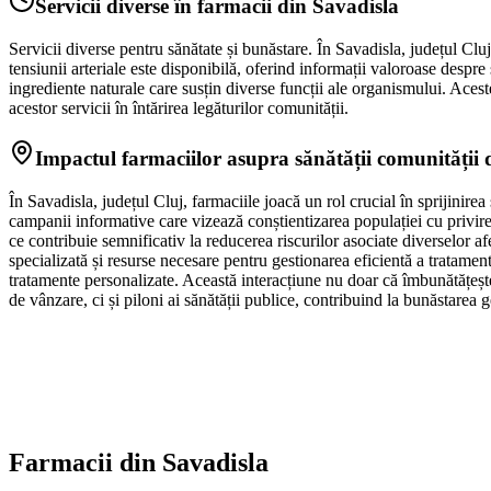
Servicii diverse în farmacii din Savadisla
Servicii diverse pentru sănătate și bunăstare. În Savadisla, județul Cluj,
tensiunii arteriale este disponibilă, oferind informații valoroase despre
ingrediente naturale care susțin diverse funcții ale organismului. Acest
acestor servicii în întărirea legăturilor comunității.
Impactul farmaciilor asupra sănătății comunității 
În Savadisla, județul Cluj, farmaciile joacă un rol crucial în sprijinir
campanii informative care vizează conștientizarea populației cu privire l
ce contribuie semnificativ la reducerea riscurilor asociate diverselor a
specializată și resurse necesare pentru gestionarea eficientă a tratament
tratamente personalizate. Această interacțiune nu doar că îmbunătățește 
de vânzare, ci și piloni ai sănătății publice, contribuind la bunăstarea ge
Farmacii din
Savadisla