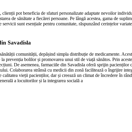
 clienții pot beneficia de sfaturi personalizate adaptate nevoilor individu
 starea de sănătate a fiecărei persoane. Pe lângă acestea, gama de suplime
e servicii sunt esențiale pentru comunitate, răspunzând cerințelor variate 
din Savadisla
ea sănătății comunității, depășind simpla distribuție de medicamente. Aces
a prevenția bolilor și promovarea unui stil de viață sănătos. Prin aceste i
fecțiuni. De asemenea, farmaciile din Savadisla oferă sprijin pacienților 
ului. Colaborarea strânsă cu medicii din zonă facilitează o îngrijire integ
calitatea vieții pacienților, dar și creează un climat de încredere în râ
nerală a locuitorilor și la integrarea socială a