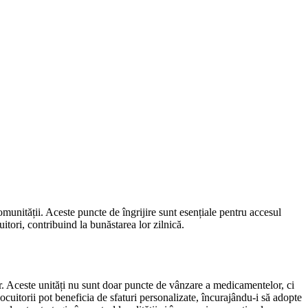
munității. Aceste puncte de îngrijire sunt esențiale pentru accesul
itori, contribuind la bunăstarea lor zilnică.
lor. Aceste unități nu sunt doar puncte de vânzare a medicamentelor, ci
ocuitorii pot beneficia de sfaturi personalizate, încurajându-i să adopte