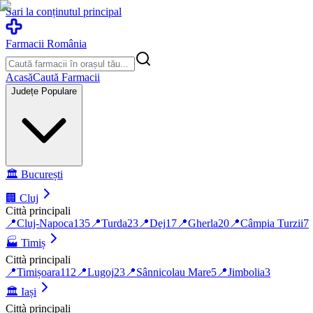
Sari la conținutul principal
Farmacii România
Acasă
Caută Farmacii
Județe Populare
🏛️
București
🏢
Cluj
Città principali
📍
Cluj-Napoca
135
📍
Turda
23
📍
Dej
17
📍
Gherla
20
📍
Câmpia Turzii
7
🏭
Timiș
Città principali
📍
Timișoara
112
📍
Lugoj
23
📍
Sânnicolau Mare
5
📍
Jimbolia
3
🏛️
Iași
Città principali