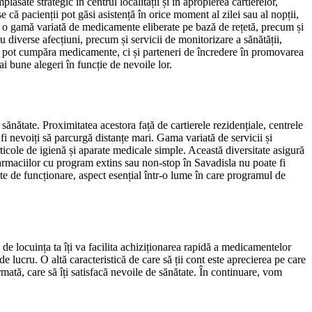
plasate strategic în centrul localității și în apropierea cartierelor,
 că pacienții pot găsi asistență în orice moment al zilei sau al nopții,
ăsi o gamă variată de medicamente eliberate pe bază de rețetă, precum și
diverse afecțiuni, precum și servicii de monitorizare a sănătății,
e se pot cumpăra medicamente, ci și parteneri de încredere în promovarea
ai bune alegeri în funcție de nevoile lor.
sănătate. Proximitatea acestora față de cartierele rezidențiale, centrele
fi nevoiți să parcurgă distanțe mari. Gama variată de servicii și
ticole de igienă și aparate medicale simple. Această diversitate asigură
 farmaciilor cu program extins sau non-stop în Savadisla nu poate fi
ite de funcționare, aspect esențial într-o lume în care programul de
e de locuința ta îți va facilita achiziționarea rapidă a medicamentelor
e lucru. O altă caracteristică de care să ții cont este aprecierea pe care
ormată, care să îți satisfacă nevoile de sănătate. În continuare, vom