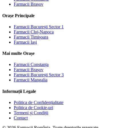
Farmacii
Brașov
Orașe Principale
Farmacii
București Sector 1
Farmacii
Cluj-Napoca
Farmacii
Timișoara
Farmacii
Iași
Mai multe Orașe
Farmacii
Constanța
Farmacii
Brașov
Farmacii
București Sector 3
Farmacii
Mangalia
Informații Legale
Politica de Confidențialitate
Politica de Cookie-uri
Termeni și Condiții
Contact
©
2026
Farmacii România. Toate drepturile rezervate.