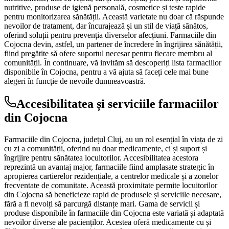
nutritive, produse de igienă personală, cosmetice și teste rapide
pentru monitorizarea sănătății. Această varietate nu doar că răspunde
nevoilor de tratament, dar încurajează și un stil de viață sănătos,
oferind soluții pentru prevenția diverselor afecțiuni. Farmaciile din
Cojocna devin, astfel, un partener de încredere în îngrijirea sănătății,
fiind pregătite să ofere suportul necesar pentru fiecare membru al
comunității. În continuare, vă invităm să descoperiți lista farmaciilor
disponibile în Cojocna, pentru a vă ajuta să faceți cele mai bune
alegeri în funcție de nevoile dumneavoastră.
Accesibilitatea și serviciile farmaciilor
din Cojocna
Farmaciile din Cojocna, județul Cluj, au un rol esențial în viața de zi
cu zi a comunității, oferind nu doar medicamente, ci și suport și
îngrijire pentru sănătatea locuitorilor. Accesibilitatea acestora
reprezintă un avantaj major, farmaciile fiind amplasate strategic în
apropierea cartierelor rezidențiale, a centrelor medicale și a zonelor
frecventate de comunitate. Această proximitate permite locuitorilor
din Cojocna să beneficieze rapid de produsele și serviciile necesare,
fără a fi nevoiți să parcurgă distanțe mari. Gama de servicii și
produse disponibile în farmaciile din Cojocna este variată și adaptată
nevoilor diverse ale pacienților. Acestea oferă medicamente cu și