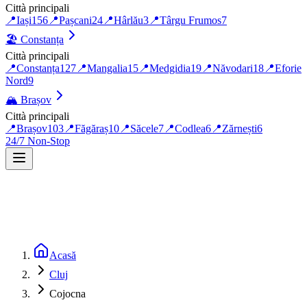
Città principali
📍
Iași
156
📍
Pașcani
24
📍
Hârlău
3
📍
Târgu Frumos
7
🏖️
Constanța
Città principali
📍
Constanța
127
📍
Mangalia
15
📍
Medgidia
19
📍
Năvodari
18
📍
Eforie
Nord
9
🏔️
Brașov
Città principali
📍
Brașov
103
📍
Făgăraș
10
📍
Săcele
7
📍
Codlea
6
📍
Zărnești
6
24/7 Non-Stop
Acasă
Cluj
Cojocna