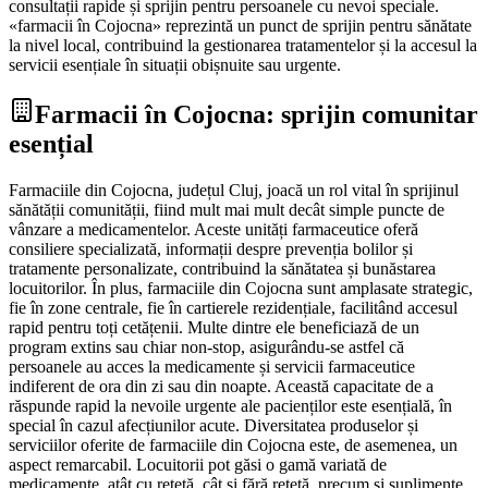
consultații rapide și sprijin pentru persoanele cu nevoi speciale.
«farmacii în Cojocna» reprezintă un punct de sprijin pentru sănătate
la nivel local, contribuind la gestionarea tratamentelor și la accesul la
servicii esențiale în situații obișnuite sau urgente.
Farmacii în Cojocna: sprijin comunitar
esențial
Farmaciile din Cojocna, județul Cluj, joacă un rol vital în sprijinul
sănătății comunității, fiind mult mai mult decât simple puncte de
vânzare a medicamentelor. Aceste unități farmaceutice oferă
consiliere specializată, informații despre prevenția bolilor și
tratamente personalizate, contribuind la sănătatea și bunăstarea
locuitorilor. În plus, farmaciile din Cojocna sunt amplasate strategic,
fie în zone centrale, fie în cartierele rezidențiale, facilitând accesul
rapid pentru toți cetățenii. Multe dintre ele beneficiază de un
program extins sau chiar non-stop, asigurându-se astfel că
persoanele au acces la medicamente și servicii farmaceutice
indiferent de ora din zi sau din noapte. Această capacitate de a
răspunde rapid la nevoile urgente ale pacienților este esențială, în
special în cazul afecțiunilor acute. Diversitatea produselor și
serviciilor oferite de farmaciile din Cojocna este, de asemenea, un
aspect remarcabil. Locuitorii pot găsi o gamă variată de
medicamente, atât cu rețetă, cât și fără rețetă, precum și suplimente