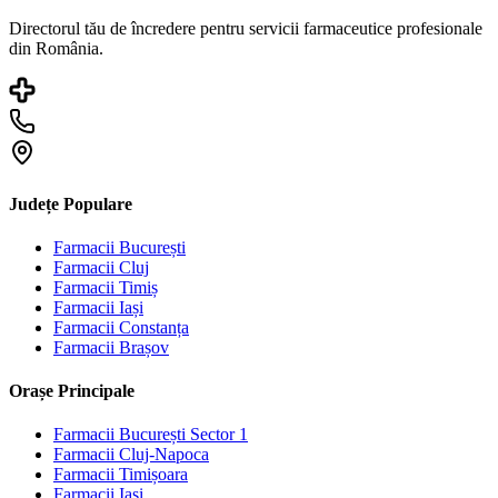
Directorul tău de încredere pentru servicii farmaceutice profesionale
din România.
Județe Populare
Farmacii
București
Farmacii
Cluj
Farmacii
Timiș
Farmacii
Iași
Farmacii
Constanța
Farmacii
Brașov
Orașe Principale
Farmacii
București Sector 1
Farmacii
Cluj-Napoca
Farmacii
Timișoara
Farmacii
Iași