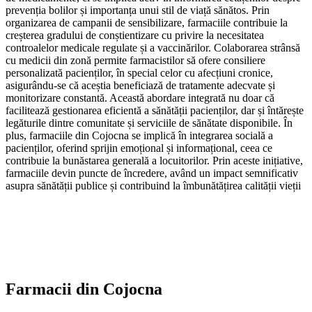
prevenția bolilor și importanța unui stil de viață sănătos. Prin
organizarea de campanii de sensibilizare, farmaciile contribuie la
creșterea gradului de conștientizare cu privire la necesitatea
controalelor medicale regulate și a vaccinărilor. Colaborarea strânsă
cu medicii din zonă permite farmacistilor să ofere consiliere
personalizată pacienților, în special celor cu afecțiuni cronice,
asigurându-se că aceștia beneficiază de tratamente adecvate și
monitorizare constantă. Această abordare integrată nu doar că
facilitează gestionarea eficientă a sănătății pacienților, dar și întărește
legăturile dintre comunitate și serviciile de sănătate disponibile. În
plus, farmaciile din Cojocna se implică în integrarea socială a
pacienților, oferind sprijin emoțional și informațional, ceea ce
contribuie la bunăstarea generală a locuitorilor. Prin aceste inițiative,
farmaciile devin puncte de încredere, având un impact semnificativ
asupra sănătății publice și contribuind la îmbunătățirea calității vieții
Farmacii din
Cojocna