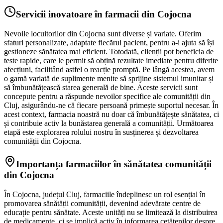
Servicii inovatoare în farmacii din Cojocna
Nevoile locuitorilor din Cojocna sunt diverse și variate. Oferim
sfaturi personalizate, adaptate fiecărui pacient, pentru a-i ajuta să își
gestioneze sănătatea mai eficient. Totodată, clienții pot beneficia de
teste rapide, care le permit să obțină rezultate imediate pentru diferite
afecțiuni, facilitând astfel o reacție promptă. Pe lângă acestea, avem
o gamă variată de suplimente menite să sprijine sistemul imunitar și
să îmbunătățească starea generală de bine. Aceste servicii sunt
concepute pentru a răspunde nevoilor specifice ale comunității din
Cluj, asigurându-ne că fiecare persoană primește suportul necesar. În
acest context, farmacia noastră nu doar că îmbunătățește sănătatea, ci
și contribuie activ la bunăstarea generală a comunității. Următoarea
etapă este explorarea rolului nostru în susținerea și dezvoltarea
comunității din Cojocna.
Importanța farmaciilor în sănătatea comunității
din Cojocna
În Cojocna, județul Cluj, farmaciile îndeplinesc un rol esențial în
promovarea sănătății comunității, devenind adevărate centre de
educație pentru sănătate. Aceste unități nu se limitează la distribuirea
de medicamente, ci se implică activ în informarea cetățenilor despre