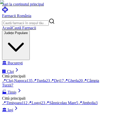
Sari la conținutul principal
Farmacii România
Acasă
Caută Farmacii
Județe Populare
🏛️
București
🏢
Cluj
Città principali
📍
Cluj-Napoca
135
📍
Turda
23
📍
Dej
17
📍
Gherla
20
📍
Câmpia
Turzii
7
🏭
Timiș
Città principali
📍
Timișoara
112
📍
Lugoj
23
📍
Sânnicolau Mare
5
📍
Jimbolia
3
🏛️
Iași