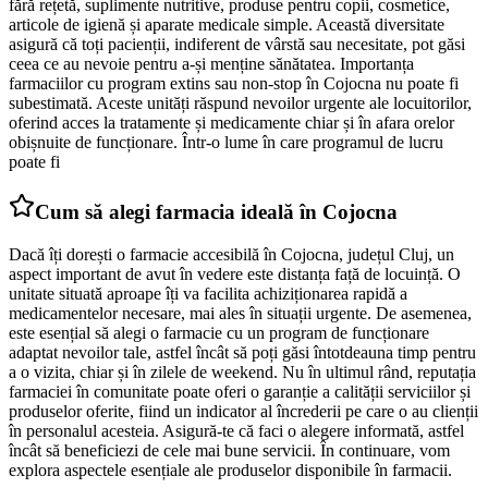
fără rețetă, suplimente nutritive, produse pentru copii, cosmetice,
articole de igienă și aparate medicale simple. Această diversitate
asigură că toți pacienții, indiferent de vârstă sau necesitate, pot găsi
ceea ce au nevoie pentru a-și menține sănătatea. Importanța
farmaciilor cu program extins sau non-stop în Cojocna nu poate fi
subestimată. Aceste unități răspund nevoilor urgente ale locuitorilor,
oferind acces la tratamente și medicamente chiar și în afara orelor
obișnuite de funcționare. Într-o lume în care programul de lucru
poate fi
Cum să alegi farmacia ideală în Cojocna
Dacă îți dorești o farmacie accesibilă în Cojocna, județul Cluj, un
aspect important de avut în vedere este distanța față de locuință. O
unitate situată aproape îți va facilita achiziționarea rapidă a
medicamentelor necesare, mai ales în situații urgente. De asemenea,
este esențial să alegi o farmacie cu un program de funcționare
adaptat nevoilor tale, astfel încât să poți găsi întotdeauna timp pentru
a o vizita, chiar și în zilele de weekend. Nu în ultimul rând, reputația
farmaciei în comunitate poate oferi o garanție a calității serviciilor și
produselor oferite, fiind un indicator al încrederii pe care o au clienții
în personalul acesteia. Asigură-te că faci o alegere informată, astfel
încât să beneficiezi de cele mai bune servicii. În continuare, vom
explora aspectele esențiale ale produselor disponibile în farmacii.