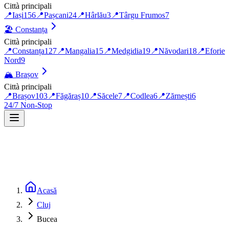
Città principali
📍
Iași
156
📍
Pașcani
24
📍
Hârlău
3
📍
Târgu Frumos
7
🏖️
Constanța
Città principali
📍
Constanța
127
📍
Mangalia
15
📍
Medgidia
19
📍
Năvodari
18
📍
Eforie
Nord
9
🏔️
Brașov
Città principali
📍
Brașov
103
📍
Făgăraș
10
📍
Săcele
7
📍
Codlea
6
📍
Zărnești
6
24/7 Non-Stop
Acasă
Cluj
Bucea