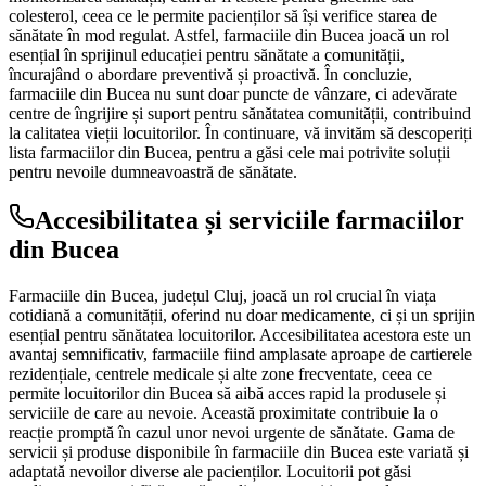
colesterol, ceea ce le permite pacienților să își verifice starea de
sănătate în mod regulat. Astfel, farmaciile din Bucea joacă un rol
esențial în sprijinul educației pentru sănătate a comunității,
încurajând o abordare preventivă și proactivă. În concluzie,
farmaciile din Bucea nu sunt doar puncte de vânzare, ci adevărate
centre de îngrijire și suport pentru sănătatea comunității, contribuind
la calitatea vieții locuitorilor. În continuare, vă invităm să descoperiți
lista farmaciilor din Bucea, pentru a găsi cele mai potrivite soluții
pentru nevoile dumneavoastră de sănătate.
Accesibilitatea și serviciile farmaciilor
din Bucea
Farmaciile din Bucea, județul Cluj, joacă un rol crucial în viața
cotidiană a comunității, oferind nu doar medicamente, ci și un sprijin
esențial pentru sănătatea locuitorilor. Accesibilitatea acestora este un
avantaj semnificativ, farmaciile fiind amplasate aproape de cartierele
rezidențiale, centrele medicale și alte zone frecventate, ceea ce
permite locuitorilor din Bucea să aibă acces rapid la produsele și
serviciile de care au nevoie. Această proximitate contribuie la o
reacție promptă în cazul unor nevoi urgente de sănătate. Gama de
servicii și produse disponibile în farmaciile din Bucea este variată și
adaptată nevoilor diverse ale pacienților. Locuitorii pot găsi