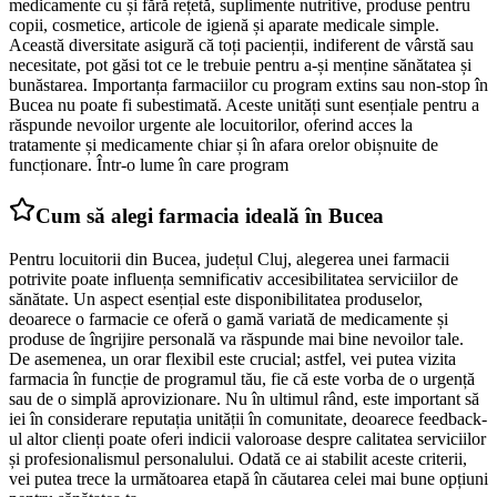
medicamente cu și fără rețetă, suplimente nutritive, produse pentru
copii, cosmetice, articole de igienă și aparate medicale simple.
Această diversitate asigură că toți pacienții, indiferent de vârstă sau
necesitate, pot găsi tot ce le trebuie pentru a-și menține sănătatea și
bunăstarea. Importanța farmaciilor cu program extins sau non-stop în
Bucea nu poate fi subestimată. Aceste unități sunt esențiale pentru a
răspunde nevoilor urgente ale locuitorilor, oferind acces la
tratamente și medicamente chiar și în afara orelor obișnuite de
funcționare. Într-o lume în care program
Cum să alegi farmacia ideală în Bucea
Pentru locuitorii din Bucea, județul Cluj, alegerea unei farmacii
potrivite poate influența semnificativ accesibilitatea serviciilor de
sănătate. Un aspect esențial este disponibilitatea produselor,
deoarece o farmacie ce oferă o gamă variată de medicamente și
produse de îngrijire personală va răspunde mai bine nevoilor tale.
De asemenea, un orar flexibil este crucial; astfel, vei putea vizita
farmacia în funcție de programul tău, fie că este vorba de o urgență
sau de o simplă aprovizionare. Nu în ultimul rând, este important să
iei în considerare reputația unității în comunitate, deoarece feedback-
ul altor clienți poate oferi indicii valoroase despre calitatea serviciilor
și profesionalismul personalului. Odată ce ai stabilit aceste criterii,
vei putea trece la următoarea etapă în căutarea celei mai bune opțiuni