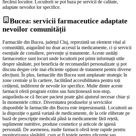
fiecărui locuitor. Locuitorii se pot baza pe servicii de calitate,
adaptate nevoilor lor specifice.
Bucea: servicii farmaceutice adaptate
nevoilor comunității
Farmaciile din Bucea, județul Cluj, reprezintă un element vital al
comunității, asigurând nu doar accesul la medicamente, ci și servicii
esențiale de consiliere, prevenție și tratamente. Aceste unități
farmaceutice sunt locuri unde locuitorii pot primi informații utile
despre sănătate, pot beneficia de recomandări personalizate și pot
discuta despre cele mai eficiente opțiuni de tratament pentru diverse
afecțiuni. În plus, farmaciile din Bucea sunt amplasate strategic în
zone centrale și în cartiere, facilitând accesibilitatea pentru toți
cetățenii, indiferent de nevoile lor specifice. Multe dintre aceste
farmacii oferă program extins sau funcționează non-stop,
asigurându-se că fiecare pacient poate găsi ajutorul necesar chiar și
în momentele critice. Diversitatea produselor și serviciilor
disponibile în farmaciile din Bucea este impresionantă. Locuitorii au
la dispoziție o gamă variată de medicamente, de la cele eliberate pe
bază de prescripție medicală până la medicamente fără rețetă,
suplimente nutritive, produse cosmetice și articole de igienă
personală. De asemenea, multe farmacii oferă teste rapide pentru
monitorizarea sănătății, cum ar fi testele pentru glicemie sau