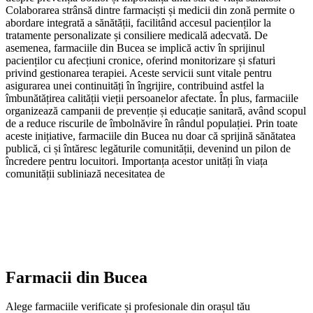
Colaborarea strânsă dintre farmaciști și medicii din zonă permite o
abordare integrată a sănătății, facilitând accesul pacienților la
tratamente personalizate și consiliere medicală adecvată. De
asemenea, farmaciile din Bucea se implică activ în sprijinul
pacienților cu afecțiuni cronice, oferind monitorizare și sfaturi
privind gestionarea terapiei. Aceste servicii sunt vitale pentru
asigurarea unei continuități în îngrijire, contribuind astfel la
îmbunătățirea calității vieții persoanelor afectate. În plus, farmaciile
organizează campanii de prevenție și educație sanitară, având scopul
de a reduce riscurile de îmbolnăvire în rândul populației. Prin toate
aceste inițiative, farmaciile din Bucea nu doar că sprijină sănătatea
publică, ci și întăresc legăturile comunității, devenind un pilon de
încredere pentru locuitori. Importanța acestor unități în viața
comunității subliniază necesitatea de
Farmacii din
Bucea
Alege farmaciile verificate și profesionale din orașul tău