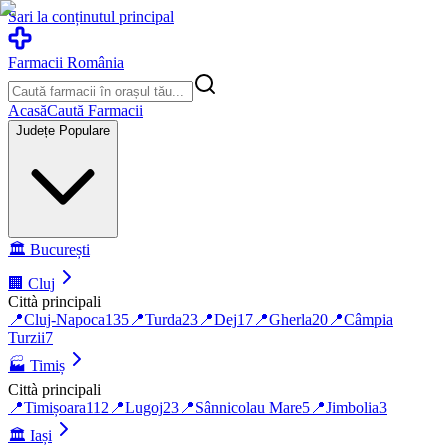
Sari la conținutul principal
Farmacii România
Acasă
Caută Farmacii
Județe Populare
🏛️
București
🏢
Cluj
Città principali
📍
Cluj-Napoca
135
📍
Turda
23
📍
Dej
17
📍
Gherla
20
📍
Câmpia
Turzii
7
🏭
Timiș
Città principali
📍
Timișoara
112
📍
Lugoj
23
📍
Sânnicolau Mare
5
📍
Jimbolia
3
🏛️
Iași