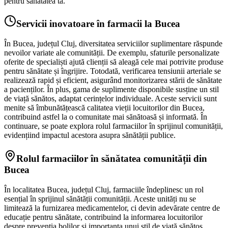
pentru sănătatea ta.
Servicii inovatoare în farmacii la Bucea
În Bucea, județul Cluj, diversitatea serviciilor suplimentare răspunde
nevoilor variate ale comunității. De exemplu, sfaturile personalizate
oferite de specialiști ajută clienții să aleagă cele mai potrivite produse
pentru sănătate și îngrijire. Totodată, verificarea tensiunii arteriale se
realizează rapid și eficient, asigurând monitorizarea stării de sănătate
a pacienților. În plus, gama de suplimente disponibile susține un stil
de viață sănătos, adaptat cerințelor individuale. Aceste servicii sunt
menite să îmbunătățească calitatea vieții locuitorilor din Bucea,
contribuind astfel la o comunitate mai sănătoasă și informată. În
continuare, se poate explora rolul farmaciilor în sprijinul comunității,
evidențiind impactul acestora asupra sănătății publice.
Rolul farmaciilor în sănătatea comunității din
Bucea
În localitatea Bucea, județul Cluj, farmaciile îndeplinesc un rol
esențial în sprijinul sănătății comunității. Aceste unități nu se
limitează la furnizarea medicamentelor, ci devin adevărate centre de
educație pentru sănătate, contribuind la informarea locuitorilor
despre prevenția bolilor și importanța unui stil de viață sănătos.