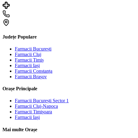
Județe Populare
Farmacii
București
Farmacii
Cluj
Farmacii
Timiș
Farmacii
Iași
Farmacii
Constanța
Farmacii
Brașov
Orașe Principale
Farmacii
București Sector 1
Farmacii
Cluj-Napoca
Farmacii
Timișoara
Farmacii
Iași
Mai multe Orașe