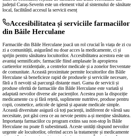
județul Caraș-Severin este un element vital al sistemului de sănătate
local, facilitând accesul la servicii esenț
Accesibilitatea și serviciile farmaciilor
din Băile Herculane
Farmaciile din Băile Herculane joacă un rol crucial în viața de zi cu
zi a comunității, asigurând nu doar acces la medicamente, ci și
sprijin pentru sănătatea locuitorilor. Accesibilitatea acestora este un
avantaj semnificativ, farmaciile fiind amplasate în apropierea
cartierelor rezidențiale, a centrelor medicale și a zonelor frecventate
de comunitate. Această proximitate permite locuitorilor din Băile
Herculane să beneficieze rapid de produsele și serviciile necesare,
fără a fi nevoiți să parcurgă distanțe mari. Gama de servicii și
produse oferită de farmaciile din Băile Herculane este variată și
adaptată nevoilor diverse ale pacienților. Acestea pun la dispoziție
medicamente cu și fără rețetă, suplimente nutritive, produse pentru
copii, cosmetice, articole de igienă și aparate medicale simple.
Această diversitate asigură că toți pacienții, indiferent de vârstă sau
necesitate, pot găsi ceea ce au nevoie pentru a-și menține sănătatea.
Importanța farmaciilor cu program extins sau non-stop în Băile
Herculane nu poate fi subestimată. Aceste unități răspund nevoilor
urgente ale locuitorilor, oferind acces la tratamente și medicamente