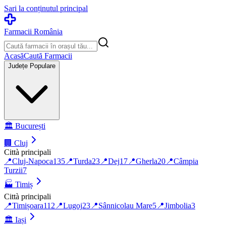
Sari la conținutul principal
Farmacii România
Acasă
Caută Farmacii
Județe Populare
🏛️
București
🏢
Cluj
Città principali
📍
Cluj-Napoca
135
📍
Turda
23
📍
Dej
17
📍
Gherla
20
📍
Câmpia
Turzii
7
🏭
Timiș
Città principali
📍
Timișoara
112
📍
Lugoj
23
📍
Sânnicolau Mare
5
📍
Jimbolia
3
🏛️
Iași