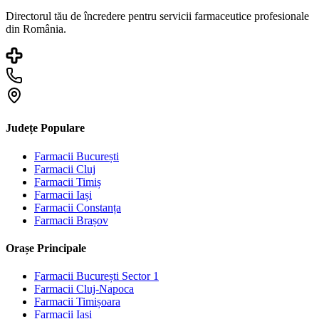
Directorul tău de încredere pentru servicii farmaceutice profesionale
din România.
Județe Populare
Farmacii
București
Farmacii
Cluj
Farmacii
Timiș
Farmacii
Iași
Farmacii
Constanța
Farmacii
Brașov
Orașe Principale
Farmacii
București Sector 1
Farmacii
Cluj-Napoca
Farmacii
Timișoara
Farmacii
Iași