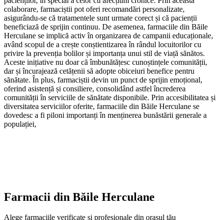
pacienților, în special a celor cu afecțiuni cronice. Prin această
colaborare, farmaciștii pot oferi recomandări personalizate,
asigurându-se că tratamentele sunt urmate corect și că pacienții
beneficiază de sprijin continuu. De asemenea, farmaciile din Băile
Herculane se implică activ în organizarea de campanii educaționale,
având scopul de a crește conștientizarea în rândul locuitorilor cu
privire la prevenția bolilor și importanța unui stil de viață sănătos.
Aceste inițiative nu doar că îmbunătățesc cunoștințele comunității,
dar și încurajează cetățenii să adopte obiceiuri benefice pentru
sănătate. În plus, farmaciștii devin un punct de sprijin emoțional,
oferind asistență și consiliere, consolidând astfel încrederea
comunității în serviciile de sănătate disponibile. Prin accesibilitatea și
diversitatea serviciilor oferite, farmaciile din Băile Herculane se
dovedesc a fi piloni importanți în menținerea bunăstării generale a
populației,
Farmacii din
Băile Herculane
Alege farmaciile verificate și profesionale din orașul tău