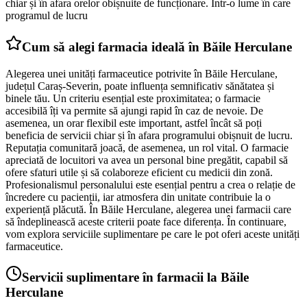
chiar și în afara orelor obișnuite de funcționare. Într-o lume în care
programul de lucru
Cum să alegi farmacia ideală în Băile Herculane
Alegerea unei unități farmaceutice potrivite în Băile Herculane,
județul Caraș-Severin, poate influența semnificativ sănătatea și
binele tău. Un criteriu esențial este proximitatea; o farmacie
accesibilă îți va permite să ajungi rapid în caz de nevoie. De
asemenea, un orar flexibil este important, astfel încât să poți
beneficia de servicii chiar și în afara programului obișnuit de lucru.
Reputația comunitară joacă, de asemenea, un rol vital. O farmacie
apreciată de locuitori va avea un personal bine pregătit, capabil să
ofere sfaturi utile și să colaboreze eficient cu medicii din zonă.
Profesionalismul personalului este esențial pentru a crea o relație de
încredere cu pacienții, iar atmosfera din unitate contribuie la o
experiență plăcută. În Băile Herculane, alegerea unei farmacii care
să îndeplinească aceste criterii poate face diferența. În continuare,
vom explora serviciile suplimentare pe care le pot oferi aceste unități
farmaceutice.
Servicii suplimentare în farmacii la Băile
Herculane