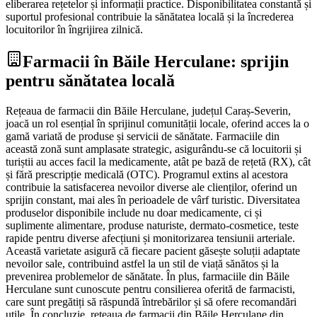
eliberarea rețetelor și informații practice. Disponibilitatea constantă și
suportul profesional contribuie la sănătatea locală și la încrederea
locuitorilor în îngrijirea zilnică.
Farmacii în Băile Herculane: sprijin
pentru sănătatea locală
Rețeaua de farmacii din Băile Herculane, județul Caraș-Severin,
joacă un rol esențial în sprijinul comunității locale, oferind acces la o
gamă variată de produse și servicii de sănătate. Farmaciile din
această zonă sunt amplasate strategic, asigurându-se că locuitorii și
turiștii au acces facil la medicamente, atât pe bază de rețetă (RX), cât
și fără prescripție medicală (OTC). Programul extins al acestora
contribuie la satisfacerea nevoilor diverse ale clienților, oferind un
sprijin constant, mai ales în perioadele de vârf turistic. Diversitatea
produselor disponibile include nu doar medicamente, ci și
suplimente alimentare, produse naturiste, dermato-cosmetice, teste
rapide pentru diverse afecțiuni și monitorizarea tensiunii arteriale.
Această varietate asigură că fiecare pacient găsește soluții adaptate
nevoilor sale, contribuind astfel la un stil de viață sănătos și la
prevenirea problemelor de sănătate. În plus, farmaciile din Băile
Herculane sunt cunoscute pentru consilierea oferită de farmacisti,
care sunt pregătiți să răspundă întrebărilor și să ofere recomandări
utile. În concluzie, rețeaua de farmacii din Băile Herculane din