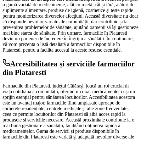
o gamă variată de medicamente, atât cu rețetă, cât și fără, alături de
suplimente alimentare, produse de igienă, cosmetice și teste rapide
pentru monitorizarea diverselor afecțiuni. Această diversitate nu doar
că răspunde nevoilor variate ale comunității, dar contribuie și la
prevenirea problemelor de sănătate, ajutând oamenii să își gestioneze
mai bine starea de sănătate. Prin urmare, farmaciile în Plataresti
devin un partener de încredere în îngrijirea sănătății. În continuare,
vă vom prezenta o listă detaliată a farmaciilor disponibile în
Plataresti, pentru a facilita accesul la aceste resurse esențiale.
Accesibilitatea și serviciile farmaciilor
din Plataresti
Farmaciile din Plataresti, județul Călărași, joacă un rol crucial în
viața cotidiană a comunității, oferind nu doar medicamente, ci și un
sprijin esențial pentru sănătatea locuitorilor. Accesibilitatea acestora
este un avantaj major, farmaciile fiind amplasate aproape de
cartierele rezidențiale, centrele medicale și alte zone frecventate,
ceea ce permite locuitorilor din Plataresti să aibă acces rapid la
produsele și serviciile necesare. Această proximitate contribuie la o
mai bună gestionare a sănătății, facilitând obținerea rapidă a
medicamentelor. Gama de servicii și produse disponibile în
farmaciile din Plataresti este variată și adaptată nevoilor diverse ale