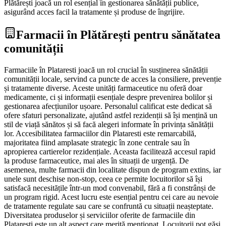
Plătărești joacă un rol esențial în gestionarea sănătății publice,
asigurând acces facil la tratamente și produse de îngrijire.
Farmacii în Plătărești pentru sănătatea
comunității
Farmaciile în Plataresti joacă un rol crucial în susținerea sănătății
comunității locale, servind ca puncte de acces la consiliere, prevenție
și tratamente diverse. Aceste unități farmaceutice nu oferă doar
medicamente, ci și informații esențiale despre prevenirea bolilor și
gestionarea afecțiunilor ușoare. Personalul calificat este dedicat să
ofere sfaturi personalizate, ajutând astfel rezidenții să își mențină un
stil de viață sănătos și să facă alegeri informate în privința sănătății
lor. Accesibilitatea farmaciilor din Plataresti este remarcabilă,
majoritatea fiind amplasate strategic în zone centrale sau în
apropierea cartierelor rezidențiale. Aceasta facilitează accesul rapid
la produse farmaceutice, mai ales în situații de urgență. De
asemenea, multe farmacii din localitate dispun de program extins, iar
unele sunt deschise non-stop, ceea ce permite locuitorilor să își
satisfacă necesitățile într-un mod convenabil, fără a fi constrânși de
un program rigid. Acest lucru este esențial pentru cei care au nevoie
de tratamente regulate sau care se confruntă cu situații neașteptate.
Diversitatea produselor și serviciilor oferite de farmaciile din
Plataresti este un alt aspect care merită menționat. Locuitorii pot găsi