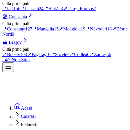
Città principali
📍
Iași
156
📍
Pașcani
24
📍
Hârlău
3
📍
Târgu Frumos
7
🏖️
Constanța
Città principali
📍
Constanța
127
📍
Mangalia
15
📍
Medgidia
19
📍
Năvodari
18
📍
Eforie
Nord
9
🏔️
Brașov
Città principali
📍
Brașov
103
📍
Făgăraș
10
📍
Săcele
7
📍
Codlea
6
📍
Zărnești
6
24/7 Non-Stop
Acasă
Călărași
Plataresti