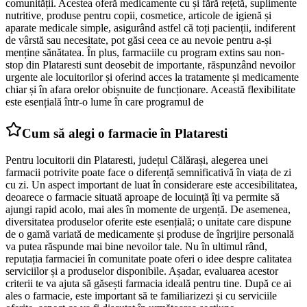
comunității. Acestea oferă medicamente cu și fără rețetă, suplimente
nutritive, produse pentru copii, cosmetice, articole de igienă și
aparate medicale simple, asigurând astfel că toți pacienții, indiferent
de vârstă sau necesitate, pot găsi ceea ce au nevoie pentru a-și
menține sănătatea. În plus, farmaciile cu program extins sau non-
stop din Plataresti sunt deosebit de importante, răspunzând nevoilor
urgente ale locuitorilor și oferind acces la tratamente și medicamente
chiar și în afara orelor obișnuite de funcționare. Această flexibilitate
este esențială într-o lume în care programul de
Cum să alegi o farmacie în Plataresti
Pentru locuitorii din Plataresti, județul Călărași, alegerea unei
farmacii potrivite poate face o diferență semnificativă în viața de zi
cu zi. Un aspect important de luat în considerare este accesibilitatea,
deoarece o farmacie situată aproape de locuință îți va permite să
ajungi rapid acolo, mai ales în momente de urgență. De asemenea,
diversitatea produselor oferite este esențială; o unitate care dispune
de o gamă variată de medicamente și produse de îngrijire personală
va putea răspunde mai bine nevoilor tale. Nu în ultimul rând,
reputația farmaciei în comunitate poate oferi o idee despre calitatea
serviciilor și a produselor disponibile. Așadar, evaluarea acestor
criterii te va ajuta să găsești farmacia ideală pentru tine. După ce ai
ales o farmacie, este important să te familiarizezi și cu serviciile