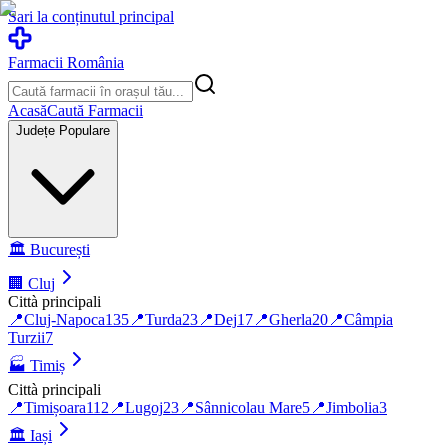
Sari la conținutul principal
Farmacii România
Acasă
Caută Farmacii
Județe Populare
🏛️
București
🏢
Cluj
Città principali
📍
Cluj-Napoca
135
📍
Turda
23
📍
Dej
17
📍
Gherla
20
📍
Câmpia
Turzii
7
🏭
Timiș
Città principali
📍
Timișoara
112
📍
Lugoj
23
📍
Sânnicolau Mare
5
📍
Jimbolia
3
🏛️
Iași