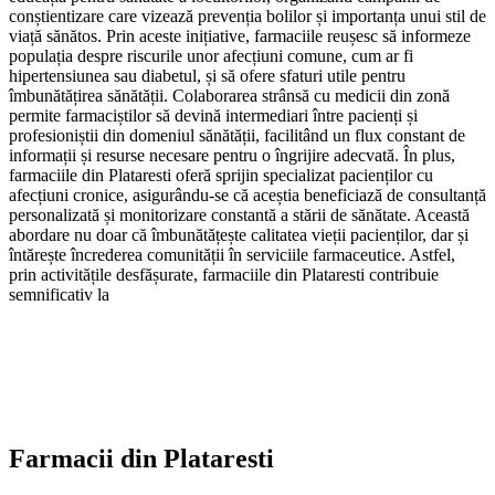
conștientizare care vizează prevenția bolilor și importanța unui stil de
viață sănătos. Prin aceste inițiative, farmaciile reușesc să informeze
populația despre riscurile unor afecțiuni comune, cum ar fi
hipertensiunea sau diabetul, și să ofere sfaturi utile pentru
îmbunătățirea sănătății. Colaborarea strânsă cu medicii din zonă
permite farmaciștilor să devină intermediari între pacienți și
profesioniștii din domeniul sănătății, facilitând un flux constant de
informații și resurse necesare pentru o îngrijire adecvată. În plus,
farmaciile din Plataresti oferă sprijin specializat pacienților cu
afecțiuni cronice, asigurându-se că aceștia beneficiază de consultanță
personalizată și monitorizare constantă a stării de sănătate. Această
abordare nu doar că îmbunătățește calitatea vieții pacienților, dar și
întărește încrederea comunității în serviciile farmaceutice. Astfel,
prin activitățile desfășurate, farmaciile din Plataresti contribuie
semnificativ la
Farmacii din
Plataresti