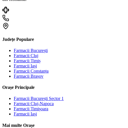
Județe Populare
Farmacii
București
Farmacii
Cluj
Farmacii
Timiș
Farmacii
Iași
Farmacii
Constanța
Farmacii
Brașov
Orașe Principale
Farmacii
București Sector 1
Farmacii
Cluj-Napoca
Farmacii
Timișoara
Farmacii
Iași
Mai multe Orașe