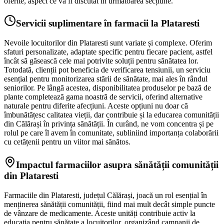
oferite, aspect ce va fi discutat în următoarea secțiune.
Servicii suplimentare în farmacii la Plataresti
Nevoile locuitorilor din Plataresti sunt variate și complexe. Oferim
sfaturi personalizate, adaptate specific pentru fiecare pacient, astfel
încât să găsească cele mai potrivite soluții pentru sănătatea lor.
Totodată, clienții pot beneficia de verificarea tensiunii, un serviciu
esențial pentru monitorizarea stării de sănătate, mai ales în rândul
seniorilor. Pe lângă acestea, disponibilitatea produselor pe bază de
plante completează gama noastră de servicii, oferind alternative
naturale pentru diferite afecțiuni. Aceste opțiuni nu doar că
îmbunătățesc calitatea vieții, dar contribuie și la educarea comunității
din Călărași în privința sănătății. În curând, ne vom concentra și pe
rolul pe care îl avem în comunitate, subliniind importanța colaborării
cu cetățenii pentru un viitor mai sănătos.
Impactul farmaciilor asupra sănătății comunității
din Plataresti
Farmaciile din Plataresti, județul Călărași, joacă un rol esențial în
menținerea sănătății comunității, fiind mai mult decât simple puncte
de vânzare de medicamente. Aceste unități contribuie activ la
educația pentru sănătate a locuitorilor, organizând campanii de