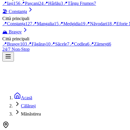
📍
Iași
156
📍
Pașcani
24
📍
Hârlău
3
📍
Târgu Frumos
7
🏖️
Constanța
Città principali
📍
Constanța
127
📍
Mangalia
15
📍
Medgidia
19
📍
Năvodari
18
📍
Eforie
🏔️
Brașov
Città principali
📍
Brașov
103
📍
Făgăraș
10
📍
Săcele
7
📍
Codlea
6
📍
Zărnești
6
24/7 Non-Stop
Acasă
Călărași
Mănăstirea