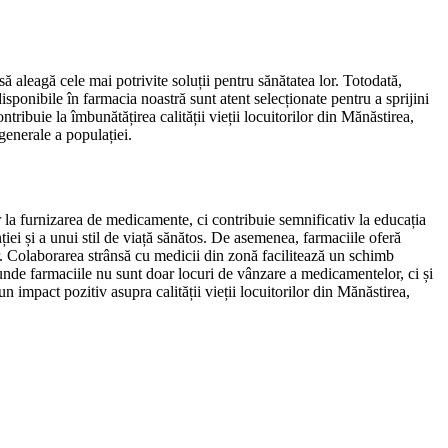
ă aleagă cele mai potrivite soluții pentru sănătatea lor. Totodată,
isponibile în farmacia noastră sunt atent selecționate pentru a sprijini
tribuie la îmbunătățirea calității vieții locuitorilor din Mănăstirea,
generale a populației.
r la furnizarea de medicamente, ci contribuie semnificativ la educația
iei și a unui stil de viață sănătos. De asemenea, farmaciile oferă
or. Colaborarea strânsă cu medicii din zonă facilitează un schimb
 unde farmaciile nu sunt doar locuri de vânzare a medicamentelor, ci și
n impact pozitiv asupra calității vieții locuitorilor din Mănăstirea,