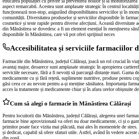
educarea populației cu privire la prevenirea bolilor și la monitorizarea s
aspect remarcabil. Acestea sunt amplasate strategic în centrul localități
funcționează non-stop, asigurând disponibilitatea serviciilor și în mome
comunității. Diversitatea produselor și serviciilor disponibile în farm
cosmetice și teste rapide pentru diverse afecțiuni. Această diversitate ad
din Mănăstirea se dovedesc a fi un element esențial în menținerea sănătăți
disponibile în Mănăstirea, care vă pot oferi sprijinul neces
Accesibilitatea și serviciile farmaciilor
Farmaciile din Mănăstirea, județul Călărași, joacă un rol crucial în via
avantaj major, deoarece sunt amplasate strategic în apropierea cartierel
serviciile necesare, fără a fi nevoiți să parcurgă distanțe mari. Gama de
medicamente cu și fără rețetă, suplimente nutritive, produse pentru copii
găsi ceea ce au nevoie pentru a-și menține sănătatea. Importanța farmac
acces la tratamente și medicamente chiar și în afara orelor obișnuite d
Cum să alegi o farmacie în Mănăstirea Călărași
Pentru locuitorii din Mănăstirea, județul Călărași, alegerea unei farmaci
farmacie bine aprovizionată va oferi nu doar medicamente, ci și o gamă
primitor poate face vizita mai plăcută, mai ales în momentele de stres.
și dedicat, capabil să ofere sfaturi utile. Astfel, având în vedere aces
din zonă.