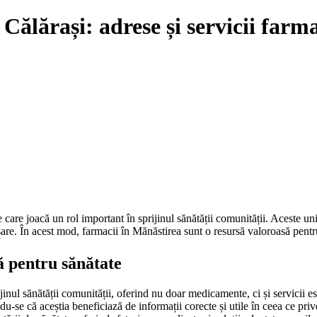
Călărași: adrese și servicii farm
 care joacă un rol important în sprijinul sănătății comunității. Aceste un
sare. În acest mod, farmacii în Mănăstirea sunt o resursă valoroasă pentru
ă pentru sănătate
jinul sănătății comunității, oferind nu doar medicamente, ci și servicii es
-se că aceștia beneficiază de informații corecte și utile în ceea ce prive