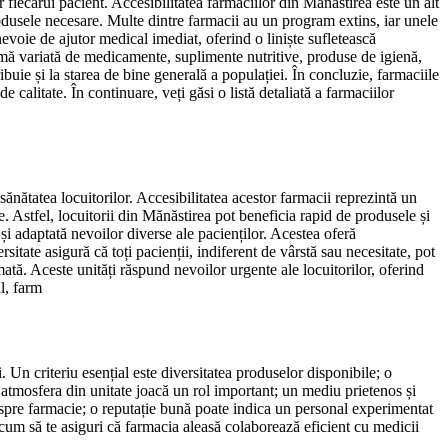
or fiecărui pacient. Accesibilitatea farmaciilor din Mănăstirea este un alt
 produsele necesare. Multe dintre farmacii au un program extins, iar unele
nevoie de ajutor medical imediat, oferind o liniște sufletească
gamă variată de medicamente, suplimente nutritive, produse de igienă,
ribuie și la starea de bine generală a populației. În concluzie, farmaciile
 calitate. În continuare, veți găsi o listă detaliată a farmaciilor
sănătatea locuitorilor. Accesibilitatea acestor farmacii reprezintă un
. Astfel, locuitorii din Mănăstirea pot beneficia rapid de produsele și
 și adaptată nevoilor diverse ale pacienților. Acestea oferă
itate asigură că toți pacienții, indiferent de vârstă sau necesitate, pot
tă. Aceste unități răspund nevoilor urgente ale locuitorilor, oferind
l, farm
. Un criteriu esențial este diversitatea produselor disponibile; o
atmosfera din unitate joacă un rol important; un mediu prietenos și
despre farmacie; o reputație bună poate indica un personal experimentat
 cum să te asiguri că farmacia aleasă colaborează eficient cu medicii