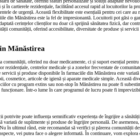
tării de sănătate, oferind sfaturi personalizate și soluții adaptate nevoil
i și în cartierele rezidențiale, facilitând accesul rapid al locuitorilor la
ntele de urgență. Această flexibilitate este esențială pentru cei care au 
aciile din Mănăstirea este la fel de impresionantă. Locuitorii pot găsi o 
aptată cerințelor clienților nu doar că sprijină sănătatea fizică, dar cont
i comunității, oferind accesibilitate, diversitate de produse și servicii de
 din Mănăstirea
ța comunității, oferind nu doar medicamente, ci și suport esențial pentru 
or rezidențiale, centrelor medicale și a zonelor frecventate de comunitate
 servicii și produse disponibile în farmaciile din Mănăstirea este variată
, cosmetice, articole de igienă și aparate medicale simple. Această divers
iilor cu program extins sau non-stop în Mănăstirea nu poate fi subestima
e funcționare. Într-o lume în care programul de lucru poate fi imprevizibi
i potrivite poate influența semnificativ experiența de îngrijire a sănătății
 variată de suplimente și produse de îngrijire personală. De asemenea, 
 Nu în ultimul rând, este recomandat să verifici și părerea comunității 
te aspecte, vei putea face o alegere informată. În continuare, vom explora