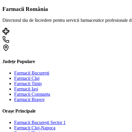
Farmacii România
Directorul tău de încredere pentru servicii farmaceutice profesionale 
Județe Populare
Farmacii
București
Farmacii
Cluj
Farmacii
Timiș
Farmacii
Iași
Farmacii
Constanța
Farmacii
Brașov
Orașe Principale
Farmacii
București Sector 1
Farmacii
Cluj-Napoca