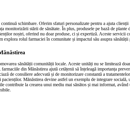
 continuă schimbare. Oferim sfaturi personalizate pentru a ajuta clienții s
ța monitorizării stării de sănătate. În plus, produsele pe bază de plante d
ților noștri, oferind nu doar produse, ci și expertiză. Aceste servicii con
m explora rolul farmaciei în comunitate și impactul său asupra sănătății 
 Mănăstirea
romovarea sănătății comunității locale. Aceste unități nu se limitează doa
farmaciile din Mănăstirea ajută cetățenii să înțeleagă importanța prevenț
ficiază de consiliere adecvată și de monitorizare constantă a tratamentel
ii pacienților. Mănăstirea devine astfel un exemplu de integrare socială,
iile contribuie la crearea unui mediu mai sănătos și mai informat, având u
nibile.