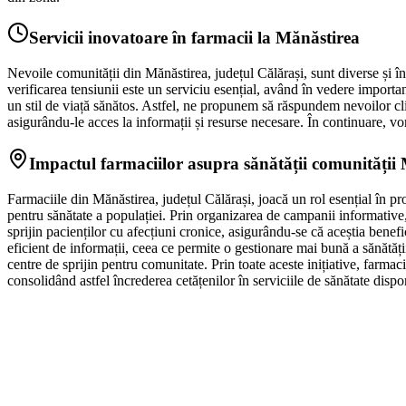
Servicii inovatoare în farmacii la Mănăstirea
Nevoile comunității din Mănăstirea, județul Călărași, sunt diverse și în
verificarea tensiunii este un serviciu esențial, având în vedere importan
un stil de viață sănătos. Astfel, ne propunem să răspundem nevoilor clien
asigurându-le acces la informații și resurse necesare. În continuare, vo
Impactul farmaciilor asupra sănătății comunității
Farmaciile din Mănăstirea, județul Călărași, joacă un rol esențial în p
pentru sănătate a populației. Prin organizarea de campanii informative, 
sprijin pacienților cu afecțiuni cronice, asigurându-se că aceștia bene
eficient de informații, ceea ce permite o gestionare mai bună a sănătăț
centre de sprijin pentru comunitate. Prin toate aceste inițiative, farmac
consolidând astfel încrederea cetățenilor în serviciile de sănătate dispo