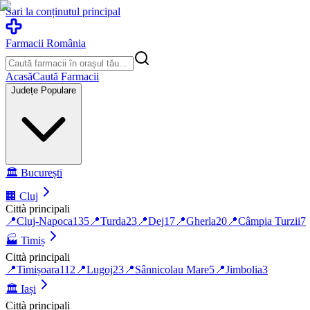
Sari la conținutul principal
Farmacii România
Acasă
Caută Farmacii
Județe Populare
🏛️
București
🏢
Cluj
Città principali
📍
Cluj-Napoca
135
📍
Turda
23
📍
Dej
17
📍
Gherla
20
📍
Câmpia Turzii
7
🏭
Timiș
Città principali
📍
Timișoara
112
📍
Lugoj
23
📍
Sânnicolau Mare
5
📍
Jimbolia
3
🏛️
Iași
Città principali