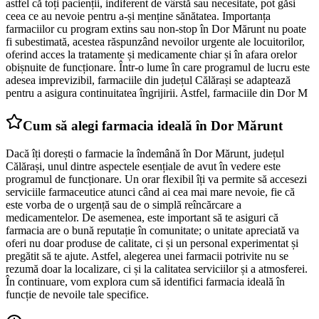
astfel că toți pacienții, indiferent de vârstă sau necesitate, pot găsi
ceea ce au nevoie pentru a-și menține sănătatea. Importanța
farmaciilor cu program extins sau non-stop în Dor Mărunt nu poate
fi subestimată, acestea răspunzând nevoilor urgente ale locuitorilor,
oferind acces la tratamente și medicamente chiar și în afara orelor
obișnuite de funcționare. Într-o lume în care programul de lucru este
adesea imprevizibil, farmaciile din județul Călărași se adaptează
pentru a asigura continuitatea îngrijirii. Astfel, farmaciile din Dor M
Cum să alegi farmacia ideală în Dor Mărunt
Dacă îți dorești o farmacie la îndemână în Dor Mărunt, județul
Călărași, unul dintre aspectele esențiale de avut în vedere este
programul de funcționare. Un orar flexibil îți va permite să accesezi
serviciile farmaceutice atunci când ai cea mai mare nevoie, fie că
este vorba de o urgență sau de o simplă reîncărcare a
medicamentelor. De asemenea, este important să te asiguri că
farmacia are o bună reputație în comunitate; o unitate apreciată va
oferi nu doar produse de calitate, ci și un personal experimentat și
pregătit să te ajute. Astfel, alegerea unei farmacii potrivite nu se
rezumă doar la localizare, ci și la calitatea serviciilor și a atmosferei.
În continuare, vom explora cum să identifici farmacia ideală în
funcție de nevoile tale specifice.