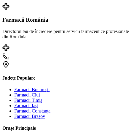
Farmacii România
Directorul tău de încredere pentru servicii farmaceutice profesionale
din România.
Județe Populare
Farmacii
București
Farmacii
Cluj
Farmacii
Timiș
Farmacii
Iași
Farmacii
Constanța
Farmacii
Brașov
Orașe Principale