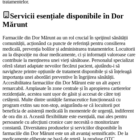
tratamentelor.
Servicii esențiale disponibile în Dor
Mărunt
Farmaciile din Dor Mărunt au un rol crucial în sprijinul sănătății
comunității, acționând ca puncte de referință pentru consilierea
medicală, prevenția bolilor și administrarea tratamentelor. Locuitorii
au la dispoziție nu doar medicamente, ci și informații valoroase care
contribuie la menținerea unei vieți sănătoase. Personalul specializat
oferă sfaturi adaptate nevoilor fiecărui pacient, ajutându-i să
navigheze printre opțiunile de tratament disponibile și să înțeleagă
importanța unei abordări preventive în îngrijirea sănătății.
Accesibilitatea farmaciilor din Dor Mărunt este un alt aspect
remarcabil. Amplasate în zone centrale și în apropierea cartierelor
rezidențiale, acestea sunt ușor de găsit și accesat de către toți
cetățenii. Multe dintre unitățile farmaceutice funcționează cu
program extins sau non-stop, asigurându-se că locuitorii pot
beneficia de asistență medicală în momentele de urgență, indiferent
de ora din zi. Această flexibilitate este esențială, mai ales pentru
persoanele cu afecțiuni cronice care necesită o monitorizare
constantă. Diversitatea produselor și serviciilor disponibile în
farmaciile din Dor Mărunt este un alt avantaj semnificativ. De la
medicamente eliberate pe bază de rețetă, la produse OTC,