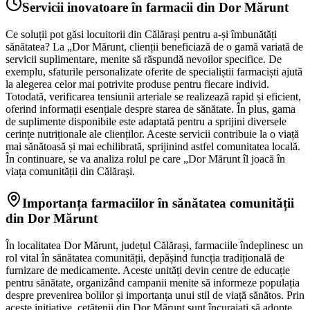
Servicii inovatoare în farmacii din Dor Mărunt
Ce soluții pot găsi locuitorii din Călărași pentru a-și îmbunătăți
sănătatea? La „Dor Mărunt, clienții beneficiază de o gamă variată de
servicii suplimentare, menite să răspundă nevoilor specifice. De
exemplu, sfaturile personalizate oferite de specialiștii farmaciști ajută
la alegerea celor mai potrivite produse pentru fiecare individ.
Totodată, verificarea tensiunii arteriale se realizează rapid și eficient,
oferind informații esențiale despre starea de sănătate. În plus, gama
de suplimente disponibile este adaptată pentru a sprijini diversele
cerințe nutriționale ale clienților. Aceste servicii contribuie la o viață
mai sănătoasă și mai echilibrată, sprijinind astfel comunitatea locală.
În continuare, se va analiza rolul pe care „Dor Mărunt îl joacă în
viața comunității din Călărași.
Importanța farmaciilor în sănătatea comunității
din Dor Mărunt
În localitatea Dor Mărunt, județul Călărași, farmaciile îndeplinesc un
rol vital în sănătatea comunității, depășind funcția tradițională de
furnizare de medicamente. Aceste unități devin centre de educație
pentru sănătate, organizând campanii menite să informeze populația
despre prevenirea bolilor și importanța unui stil de viață sănătos. Prin
aceste inițiative, cetățenii din Dor Mărunt sunt încurajați să adopte