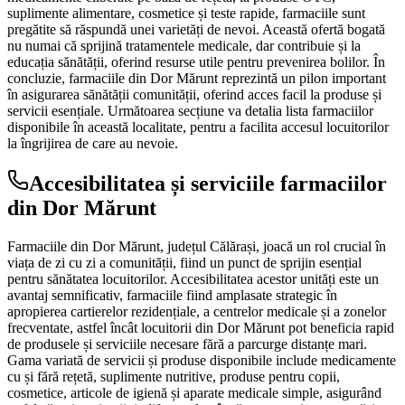
suplimente alimentare, cosmetice și teste rapide, farmaciile sunt
pregătite să răspundă unei varietăți de nevoi. Această ofertă bogată
nu numai că sprijină tratamentele medicale, dar contribuie și la
educația sănătății, oferind resurse utile pentru prevenirea bolilor. În
concluzie, farmaciile din Dor Mărunt reprezintă un pilon important
în asigurarea sănătății comunității, oferind acces facil la produse și
servicii esențiale. Următoarea secțiune va detalia lista farmaciilor
disponibile în această localitate, pentru a facilita accesul locuitorilor
la îngrijirea de care au nevoie.
Accesibilitatea și serviciile farmaciilor
din Dor Mărunt
Farmaciile din Dor Mărunt, județul Călărași, joacă un rol crucial în
viața de zi cu zi a comunității, fiind un punct de sprijin esențial
pentru sănătatea locuitorilor. Accesibilitatea acestor unități este un
avantaj semnificativ, farmaciile fiind amplasate strategic în
apropierea cartierelor rezidențiale, a centrelor medicale și a zonelor
frecventate, astfel încât locuitorii din Dor Mărunt pot beneficia rapid
de produsele și serviciile necesare fără a parcurge distanțe mari.
Gama variată de servicii și produse disponibile include medicamente
cu și fără rețetă, suplimente nutritive, produse pentru copii,
cosmetice, articole de igienă și aparate medicale simple, asigurând