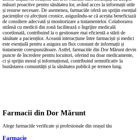
măsuri proactive pentru sănătatea lor, având acces la informații utile
și resurse necesare. De asemenea, farmaciile oferă un sprijin esențial
pacienților cu afecțiuni cronice, asigurându-se că aceștia beneficiază
de consiliere adecvată și monitorizare a tratamentelor. Colaborarea
strânsă cu medicii din zonă facilitează o îngrijire medicală
coordonată, contribuind la o gestionare mai eficientă a stării de
sănătate a pacienților. Această interacțiune între farmaciști și medici
este esențială pentru a asigura un flux constant de informații și
tratamente corespunzătoare. Astfel, farmaciile din Dor Mărunt devin
puncte de încredere pentru locuitori, oferind nu doar medicamente,
ci și sprijin moral și informațional, contribuind semnificativ la
bunăstarea comunității și la sănătatea publică pe termen lung.
Farmacii din
Dor Mărunt
Alege farmaciile verificate și profesionale din orașul tău
Farmacie