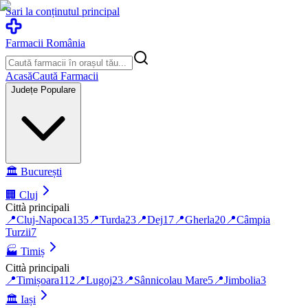
Sari la conținutul principal
Farmacii România
Acasă
Caută Farmacii
Județe Populare
🏛️
București
🏢
Cluj
Città principali
📍
Cluj-Napoca
135
📍
Turda
23
📍
Dej
17
📍
Gherla
20
📍
Câmpia
Turzii
7
🏭
Timiș
Città principali
📍
Timișoara
112
📍
Lugoj
23
📍
Sânnicolau Mare
5
📍
Jimbolia
3
🏛️
Iași