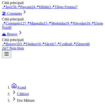
Città principali
📍
Iași
156
📍
Pașcani
24
📍
Hârlău
3
📍
Târgu Frumos
7
🏖️
Constanța
Città principali
📍
Constanța
127
📍
Mangalia
15
📍
Medgidia
19
📍
Năvodari
18
📍
Eforie
Nord
9
🏔️
Brașov
Città principali
📍
Brașov
103
📍
Făgăraș
10
📍
Săcele
7
📍
Codlea
6
📍
Zărnești
6
24/7 Non-Stop
Acasă
Călărași
Dor Mărunt