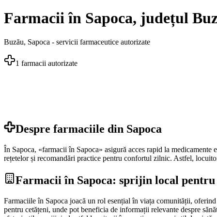
Farmacii în Sapoca, județul Bu
Buzău
,
Sapoca
- servicii farmaceutice autorizate
1
farmacii autorizate
Despre farmaciile din
Sapoca
În Sapoca, «farmacii în Sapoca» asigură acces rapid la medicamente esenț
rețetelor și recomandări practice pentru confortul zilnic. Astfel, locuito
Farmacii în Sapoca: sprijin local pentru
Farmaciile în Sapoca joacă un rol esențial în viața comunității, oferind
pentru cetățeni, unde pot beneficia de informații relevante despre sănăt