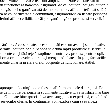
 Sapoca. Multe dintre acestea sunt amplasate în zone centrale sau în
sau funcționează non-stop, asigurându-se că locuitorii pot găsi ajutor la
ot găsi aici o gamă variată de medicamente, atât cu rețetă, cât și fără,
erea nevoilor diverse ale comunității, asigurându-se că fiecare persoană
erind atât accesibilitate, cât și o gamă largă de produse și servicii. În
ănătate. Accesibilitatea acestor unități este un avantaj semnificativ,
permite locuitorilor din Sapoca să obțină rapid produsele și serviciile
camente cu și fără rețetă, suplimente nutritive, produse pentru copii,
si ceea ce au nevoie pentru a-și menține sănătatea. În plus, farmaciile
ente chiar și în afara orelor obișnuite de funcționare. Astfel,
ă aproape de locuință poate fi esențială în momentele de urgență. Pe
de îngrijire personală și suplimente nutritive îți va satisface mai bine
ui. O unitate bine apreciată va avea angajați cu experiență, capabili să
ea serviciilor oferite. În continuare, vom explora cum să evaluezi