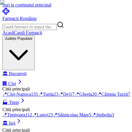
Sari la conținutul principal
Farmacii România
Acasă
Caută Farmacii
Județe Populare
🏛️
București
🏢
Cluj
Città principali
📍
Cluj-Napoca
135
📍
Turda
23
📍
Dej
17
📍
Gherla
20
📍
Câmpia Turzii
7
🏭
Timiș
Città principali
📍
Timișoara
112
📍
Lugoj
23
📍
Sânnicolau Mare
5
📍
Jimbolia
3
🏛️
Iași
Città principali