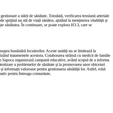
estionare a stării de sănătate. Totodată, verificarea tensiunii arteriale
 sprijină un stil de viață sănătos, ajutând la menținerea vitalității și
ște sănătatea. În continuare, se poate explora H3.3, care se
upra bunăstării locuitorilor. Aceste unități nu se limitează la
orizând tratamentele acestora. Colaborarea strânsă cu medicii de familie
e din Sapoca organizează campanii educative, având scopul de a informa
știentizare a problemelor de sănătate și la promovarea unor obiceiuri
 informații valoroase pentru gestionarea sănătății lor. Astfel, rolul
mativ pentru întreaga comunitate.