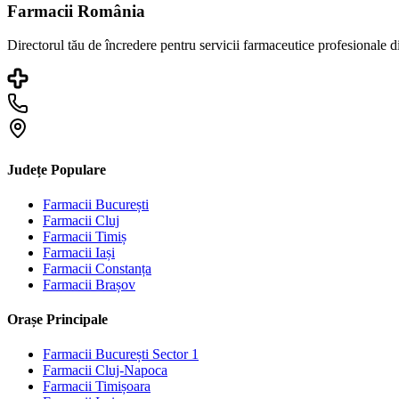
Farmacii România
Directorul tău de încredere pentru servicii farmaceutice profesionale 
Județe Populare
Farmacii
București
Farmacii
Cluj
Farmacii
Timiș
Farmacii
Iași
Farmacii
Constanța
Farmacii
Brașov
Orașe Principale
Farmacii
București Sector 1
Farmacii
Cluj-Napoca
Farmacii
Timișoara