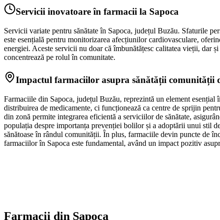
Servicii inovatoare în farmacii la Sapoca
Servicii variate pentru sănătate în Sapoca, județul Buzău. Sfaturile pers
este esențială pentru monitorizarea afecțiunilor cardiovasculare, oferind
energiei. Aceste servicii nu doar că îmbunătățesc calitatea vieții, dar 
concentrează pe rolul în comunitate.
Impactul farmaciilor asupra sănătății comunității
Farmaciile din Sapoca, județul Buzău, reprezintă un element esențial în
distribuirea de medicamente, ci funcționează ca centre de sprijin pentru
din zonă permite integrarea eficientă a serviciilor de sănătate, asigu
populația despre importanța prevenției bolilor și a adoptării unui stil 
sănătoase în rândul comunității. În plus, farmaciile devin puncte de înc
farmaciilor în Sapoca este fundamental, având un impact pozitiv asupra
Farmacii din
Sapoca