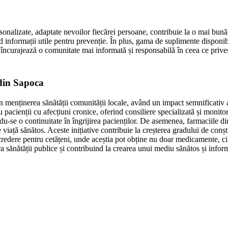
onalizate, adaptate nevoilor fiecărei persoane, contribuie la o mai bună g
 informații utile pentru prevenție. În plus, gama de suplimente disponibile
și încurajează o comunitate mai informată și responsabilă în ceea ce prive
 din Sapoca
 menținerea sănătății comunității locale, având un impact semnificativ as
 pacienții cu afecțiuni cronice, oferind consiliere specializată și monit
rându-se o continuitate în îngrijirea pacienților. De asemenea, farmaciil
de viață sănătos. Aceste inițiative contribuie la creșterea gradului de con
redere pentru cetățeni, unde aceștia pot obține nu doar medicamente, ci și
 sănătății publice și contribuind la crearea unui mediu sănătos și infor