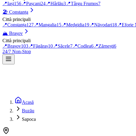
📍
Iași
156
📍
Pașcani
24
📍
Hârlău
3
📍
Târgu Frumos
7
🏖️
Constanța
Città principali
📍
Constanța
127
📍
Mangalia
15
📍
Medgidia
19
📍
Năvodari
18
📍
Eforie
🏔️
Brașov
Città principali
📍
Brașov
103
📍
Făgăraș
10
📍
Săcele
7
📍
Codlea
6
📍
Zărnești
6
24/7 Non-Stop
Acasă
Buzău
Sapoca