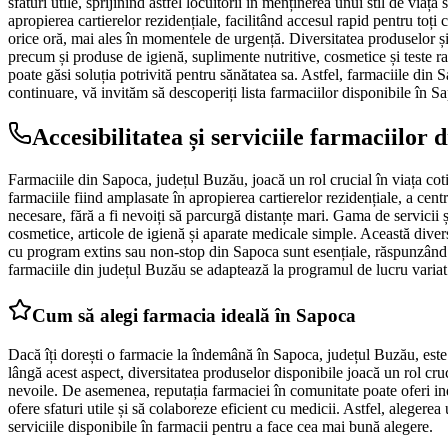
sfaturi utile, sprijinind astfel locuitorii în menținerea unui stil de via
apropierea cartierelor rezidențiale, facilitând accesul rapid pentru toți
orice oră, mai ales în momentele de urgență. Diversitatea produselor și 
precum și produse de igienă, suplimente nutritive, cosmetice și teste ra
poate găsi soluția potrivită pentru sănătatea sa. Astfel, farmaciile din S
continuare, vă invităm să descoperiți lista farmaciilor disponibile în Sap
Accesibilitatea și serviciile farmaciilor 
Farmaciile din Sapoca, județul Buzău, joacă un rol crucial în viața coti
farmaciile fiind amplasate în apropierea cartierelor rezidențiale, a cent
necesare, fără a fi nevoiți să parcurgă distanțe mari. Gama de servicii 
cosmetice, articole de igienă și aparate medicale simple. Această diversi
cu program extins sau non-stop din Sapoca sunt esențiale, răspunzând ne
farmaciile din județul Buzău se adaptează la programul de lucru variat a
Cum să alegi farmacia ideală în Sapoca
Dacă îți dorești o farmacie la îndemână în Sapoca, județul Buzău, este 
lângă acest aspect, diversitatea produselor disponibile joacă un rol cr
nevoile. De asemenea, reputația farmaciei în comunitate poate oferi indi
ofere sfaturi utile și să colaboreze eficient cu medicii. Astfel, alegere
serviciile disponibile în farmacii pentru a face cea mai bună alegere.