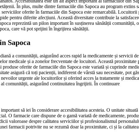
ță sănătos. Accesibilitatea este un alt aspect important al farmaciilor din
 cetățenii. În plus, multe dintre farmaciile din Sapoca au program extins 
serviciilor oferite în farmaciile din Sapoca este remarcabilă. Locuitorii p
pide pentru diferite afecțiuni. Această diversitate contribuie la satisfac
apoca reprezintă un pilon important în susținerea sănătății comunității, of
oca, care vă pot sprijini în îngrijirea sănătății.
din Sapoca
diană a comunității, asigurând acces rapid la medicamente și servicii de s
relor medicale și a zonelor frecventate de locuitori. Această proximitate 
și produse oferite de farmaciile din Sapoca este variată și cuprinde medi
tate asigură că toți pacienții, indiferent de vârstă sau necesitate, pot gă
voilor urgente ale locuitorilor și oferind acces la tratamente și medicam
l comunității, asigurând continuitatea îngrijirii. În continuare
important să iei în considerare accesibilitatea acesteia. O unitate situat
ucial. O farmacie care dispune de o gamă variată de medicamente, produse 
cii valoroase despre calitatea serviciilor și profesionalismul personalul
a unei farmacii potrivite nu se rezumă doar la proximitate, ci și la calitat