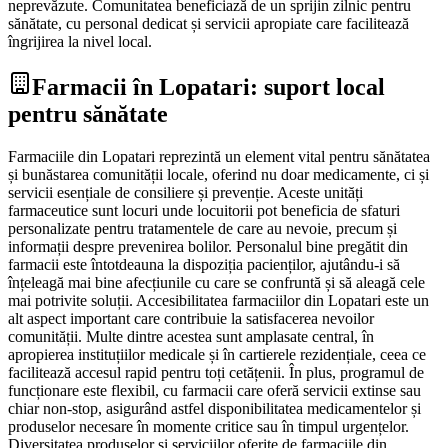
neprevăzute. Comunitatea beneficiază de un sprijin zilnic pentru
sănătate, cu personal dedicat și servicii apropiate care facilitează
îngrijirea la nivel local.
Farmacii în Lopatari: suport local
pentru sănătate
Farmaciile din Lopatari reprezintă un element vital pentru sănătatea
și bunăstarea comunității locale, oferind nu doar medicamente, ci și
servicii esențiale de consiliere și prevenție. Aceste unități
farmaceutice sunt locuri unde locuitorii pot beneficia de sfaturi
personalizate pentru tratamentele de care au nevoie, precum și
informații despre prevenirea bolilor. Personalul bine pregătit din
farmacii este întotdeauna la dispoziția pacienților, ajutându-i să
înțeleagă mai bine afecțiunile cu care se confruntă și să aleagă cele
mai potrivite soluții. Accesibilitatea farmaciilor din Lopatari este un
alt aspect important care contribuie la satisfacerea nevoilor
comunității. Multe dintre acestea sunt amplasate central, în
apropierea instituțiilor medicale și în cartierele rezidențiale, ceea ce
facilitează accesul rapid pentru toți cetățenii. În plus, programul de
funcționare este flexibil, cu farmacii care oferă servicii extinse sau
chiar non-stop, asigurând astfel disponibilitatea medicamentelor și
produselor necesare în momente critice sau în timpul urgențelor.
Diversitatea produselor și serviciilor oferite de farmaciile din