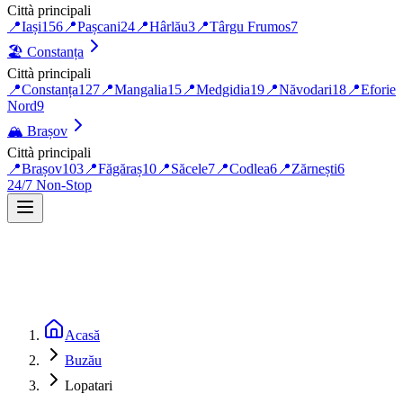
Città principali
📍
Iași
156
📍
Pașcani
24
📍
Hârlău
3
📍
Târgu Frumos
7
🏖️
Constanța
Città principali
📍
Constanța
127
📍
Mangalia
15
📍
Medgidia
19
📍
Năvodari
18
📍
Eforie
Nord
9
🏔️
Brașov
Città principali
📍
Brașov
103
📍
Făgăraș
10
📍
Săcele
7
📍
Codlea
6
📍
Zărnești
6
24/7 Non-Stop
Acasă
Buzău
Lopatari