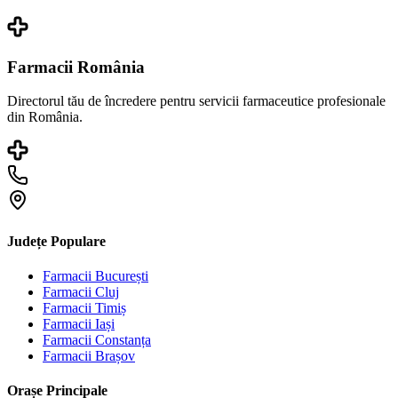
Farmacii România
Directorul tău de încredere pentru servicii farmaceutice profesionale
din România.
Județe Populare
Farmacii
București
Farmacii
Cluj
Farmacii
Timiș
Farmacii
Iași
Farmacii
Constanța
Farmacii
Brașov
Orașe Principale