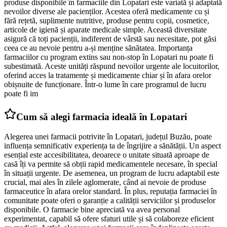
produse disponibile în farmaciile din Lopatari este variată și adaptată
nevoilor diverse ale pacienților. Acestea oferă medicamente cu și
fără rețetă, suplimente nutritive, produse pentru copii, cosmetice,
articole de igienă și aparate medicale simple. Această diversitate
asigură că toți pacienții, indiferent de vârstă sau necesitate, pot găsi
ceea ce au nevoie pentru a-și menține sănătatea. Importanța
farmaciilor cu program extins sau non-stop în Lopatari nu poate fi
subestimată. Aceste unități răspund nevoilor urgente ale locuitorilor,
oferind acces la tratamente și medicamente chiar și în afara orelor
obișnuite de funcționare. Într-o lume în care programul de lucru
poate fi im
Cum să alegi farmacia ideală în Lopatari
Alegerea unei farmacii potrivite în Lopatari, județul Buzău, poate
influența semnificativ experiența ta de îngrijire a sănătății. Un aspect
esențial este accesibilitatea, deoarece o unitate situată aproape de
casă îți va permite să obții rapid medicamentele necesare, în special
în situații urgente. De asemenea, un program de lucru adaptabil este
crucial, mai ales în zilele aglomerate, când ai nevoie de produse
farmaceutice în afara orelor standard. În plus, reputația farmaciei în
comunitate poate oferi o garanție a calității serviciilor și produselor
disponibile. O farmacie bine apreciată va avea personal
experimentat, capabil să ofere sfaturi utile și să colaboreze eficient