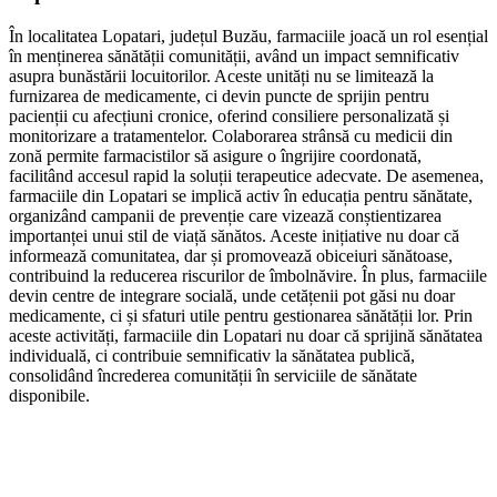
În localitatea Lopatari, județul Buzău, farmaciile joacă un rol esențial
în menținerea sănătății comunității, având un impact semnificativ
asupra bunăstării locuitorilor. Aceste unități nu se limitează la
furnizarea de medicamente, ci devin puncte de sprijin pentru
pacienții cu afecțiuni cronice, oferind consiliere personalizată și
monitorizare a tratamentelor. Colaborarea strânsă cu medicii din
zonă permite farmacistilor să asigure o îngrijire coordonată,
facilitând accesul rapid la soluții terapeutice adecvate. De asemenea,
farmaciile din Lopatari se implică activ în educația pentru sănătate,
organizând campanii de prevenție care vizează conștientizarea
importanței unui stil de viață sănătos. Aceste inițiative nu doar că
informează comunitatea, dar și promovează obiceiuri sănătoase,
contribuind la reducerea riscurilor de îmbolnăvire. În plus, farmaciile
devin centre de integrare socială, unde cetățenii pot găsi nu doar
medicamente, ci și sfaturi utile pentru gestionarea sănătății lor. Prin
aceste activități, farmaciile din Lopatari nu doar că sprijină sănătatea
individuală, ci contribuie semnificativ la sănătatea publică,
consolidând încrederea comunității în serviciile de sănătate
disponibile.