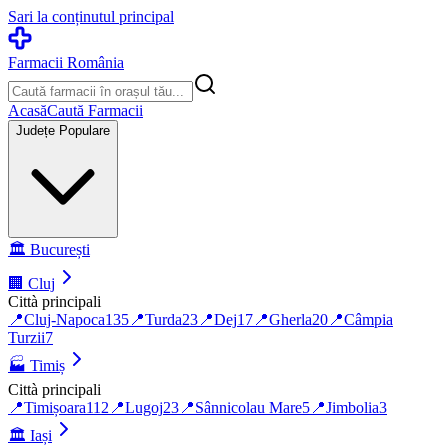
Sari la conținutul principal
Farmacii România
Acasă
Caută Farmacii
Județe Populare
🏛️
București
🏢
Cluj
Città principali
📍
Cluj-Napoca
135
📍
Turda
23
📍
Dej
17
📍
Gherla
20
📍
Câmpia
Turzii
7
🏭
Timiș
Città principali
📍
Timișoara
112
📍
Lugoj
23
📍
Sânnicolau Mare
5
📍
Jimbolia
3
🏛️
Iași