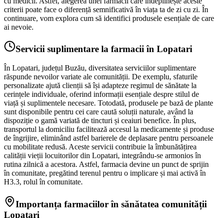
cu medicii. Astfel, alegerea unei farmacii care îndeplinește aceste
criterii poate face o diferență semnificativă în viața ta de zi cu zi. În
continuare, vom explora cum să identifici produsele esențiale de care
ai nevoie.
Servicii suplimentare la farmacii în Lopatari
În Lopatari, județul Buzău, diversitatea serviciilor suplimentare
răspunde nevoilor variate ale comunității. De exemplu, sfaturile
personalizate ajută clienții să își adapteze regimul de sănătate la
cerințele individuale, oferind informații esențiale despre stilul de
viață și suplimentele necesare. Totodată, produsele pe bază de plante
sunt disponibile pentru cei care caută soluții naturale, având la
dispoziție o gamă variată de tincturi și ceaiuri benefice. În plus,
transportul la domiciliu facilitează accesul la medicamente și produse
de îngrijire, eliminând astfel barierele de deplasare pentru persoanele
cu mobilitate redusă. Aceste servicii contribuie la îmbunătățirea
calității vieții locuitorilor din Lopatari, integrându-se armonios în
rutina zilnică a acestora. Astfel, farmacia devine un punct de sprijin
în comunitate, pregătind terenul pentru o implicare și mai activă în
H3.3, rolul în comunitate.
Importanța farmaciilor în sănătatea comunității
Lopatari