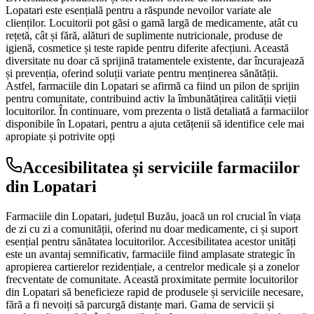
Lopatari este esențială pentru a răspunde nevoilor variate ale
clienților. Locuitorii pot găsi o gamă largă de medicamente, atât cu
rețetă, cât și fără, alături de suplimente nutricionale, produse de
igienă, cosmetice și teste rapide pentru diferite afecțiuni. Această
diversitate nu doar că sprijină tratamentele existente, dar încurajează
și prevenția, oferind soluții variate pentru menținerea sănătății.
Astfel, farmaciile din Lopatari se afirmă ca fiind un pilon de sprijin
pentru comunitate, contribuind activ la îmbunătățirea calității vieții
locuitorilor. În continuare, vom prezenta o listă detaliată a farmaciilor
disponibile în Lopatari, pentru a ajuta cetățenii să identifice cele mai
apropiate și potrivite opți
Accesibilitatea și serviciile farmaciilor
din Lopatari
Farmaciile din Lopatari, județul Buzău, joacă un rol crucial în viața
de zi cu zi a comunității, oferind nu doar medicamente, ci și suport
esențial pentru sănătatea locuitorilor. Accesibilitatea acestor unități
este un avantaj semnificativ, farmaciile fiind amplasate strategic în
apropierea cartierelor rezidențiale, a centrelor medicale și a zonelor
frecventate de comunitate. Această proximitate permite locuitorilor
din Lopatari să beneficieze rapid de produsele și serviciile necesare,
fără a fi nevoiți să parcurgă distanțe mari. Gama de servicii și