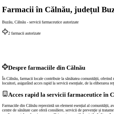
Farmacii în Călnău, județul Buz
Buzău
,
Călnău
- servicii farmaceutice autorizate
2
farmacii autorizate
Despre farmaciile din
Călnău
În Călnău, farmacii locale contribuie la sănătatea comunității, oferind
locuitori, asigurând acces rapid la servicii esențiale, de la eliberarea re
Acces rapid la servicii farmaceutice în 
Farmaciile din Călnău reprezintă un element esențial al comunității, avâ
centre de sănătate care oferă consiliere, servicii de prevenție și tratam