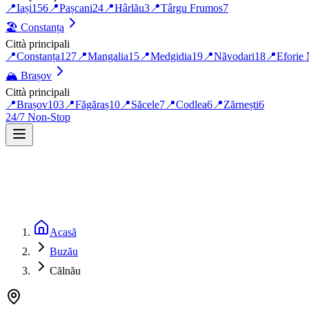
📍
Iași
156
📍
Pașcani
24
📍
Hârlău
3
📍
Târgu Frumos
7
🏖️
Constanța
Città principali
📍
Constanța
127
📍
Mangalia
15
📍
Medgidia
19
📍
Năvodari
18
📍
Eforie
🏔️
Brașov
Città principali
📍
Brașov
103
📍
Făgăraș
10
📍
Săcele
7
📍
Codlea
6
📍
Zărnești
6
24/7 Non-Stop
Acasă
Buzău
Călnău