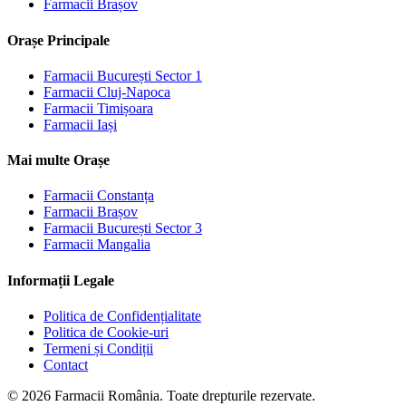
Farmacii
Brașov
Orașe Principale
Farmacii
București Sector 1
Farmacii
Cluj-Napoca
Farmacii
Timișoara
Farmacii
Iași
Mai multe Orașe
Farmacii
Constanța
Farmacii
Brașov
Farmacii
București Sector 3
Farmacii
Mangalia
Informații Legale
Politica de Confidențialitate
Politica de Cookie-uri
Termeni și Condiții
Contact
©
2026
Farmacii România. Toate drepturile rezervate.