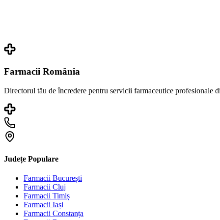
Farmacii România
Directorul tău de încredere pentru servicii farmaceutice profesionale 
Județe Populare
Farmacii
București
Farmacii
Cluj
Farmacii
Timiș
Farmacii
Iași
Farmacii
Constanța