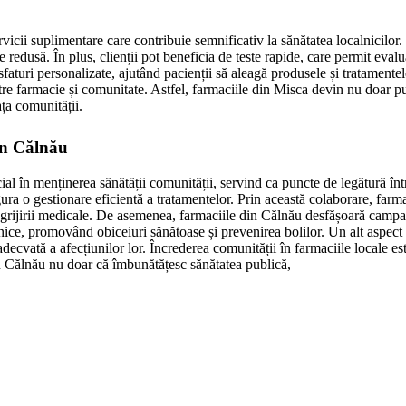
rvicii suplimentare care contribuie semnificativ la sănătatea localnicilo
 redusă. În plus, clienții pot beneficia de teste rapide, care permit evalua
faturi personalizate, ajutând pacienții să aleagă produsele și tratamentele
tre farmacie și comunitate. Astfel, farmaciile din Misca devin nu doar pun
ața comunității.
in Călnău
ial în menținerea sănătății comunității, servind ca puncte de legătură înt
a o gestionare eficientă a tratamentelor. Prin această colaborare, farma
a îngrijirii medicale. De asemenea, farmaciile din Călnău desfășoară camp
tnice, promovând obiceiuri sănătoase și prevenirea bolilor. Un alt aspect 
decvată a afecțiunilor lor. Încrederea comunității în farmaciile locale est
in Călnău nu doar că îmbunătățesc sănătatea publică,