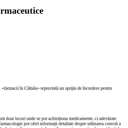
armaceutice
ă. «farmacii în Călnău» reprezintă un sprijin de încredere pentru
 sunt doar locuri unde se pot achiziționa medicamente, ci adevărate
farmacologie pot oferi informații detaliate despre utilizarea corectă a