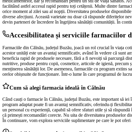
medicamentelor, dar și recomandări pentru un stil de viață sănătos. Acces
facilitând astfel accesul rapid pentru toți cetățenii. Multe dintre farm
orice moment al zilei sau al nopții. Diversitatea produselor disponibil
diverse afecțiuni. Această varietate nu doar că răspunde diferitelor nev
devin parteneri de încredere în îngrijirea sănătății comunității. În con
Accesibilitatea și serviciile farmaciilor 
Farmaciile din Călnău, județul Buzău, joacă un rol crucial în viața coti
acestor unități este un avantaj semnificativ, având în vedere că sunt amp
beneficia rapid de produsele necesare, fără a fi nevoiți să parcurgă di
nutritive, produse pentru copii, cosmetice, articole de igienă, precum și
menținerea sănătății lor. De asemenea, farmaciile cu program extins sau
orelor obișnuite de funcționare. Într-o lume în care programul de lucru 
Cum să alegi farmacia ideală în Călnău
Când cauți o farmacie în Călnău, județul Buzău, este important să iei 
program adaptat poate fi un avantaj semnificativ, oferindu-ți flexibilit
un personal cu experiență, capabil să ofere sfaturi utile și să răspundă
că primești recomandări corecte. Nu uita de diversitatea produselor di
În continuare, vom explora serviciile suplimentare pe care le pot oferi 