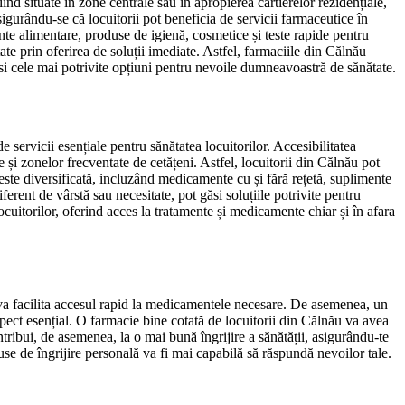
ind situate în zone centrale sau în apropierea cartierelor rezidențiale,
igurându-se că locuitorii pot beneficia de servicii farmaceutice în
nte alimentare, produse de igienă, cosmetice și teste rapide pentru
ate prin oferirea de soluții imediate. Astfel, farmaciile din Călnău
găsi cele mai potrivite opțiuni pentru nevoile dumneavoastră de sănătate.
servicii esențiale pentru sănătatea locuitorilor. Accesibilitatea
 și zonelor frecventate de cetățeni. Astfel, locuitorii din Călnău pot
este diversificată, incluzând medicamente cu și fără rețetă, suplimente
erent de vârstă sau necesitate, pot găsi soluțiile potrivite pentru
uitorilor, oferind acces la tratamente și medicamente chiar și în afara
 va facilita accesul rapid la medicamentele necesare. De asemenea, un
spect esențial. O farmacie bine cotată de locuitorii din Călnău va avea
ntribui, de asemenea, la o mai bună îngrijire a sănătății, asigurându-te
e de îngrijire personală va fi mai capabilă să răspundă nevoilor tale.