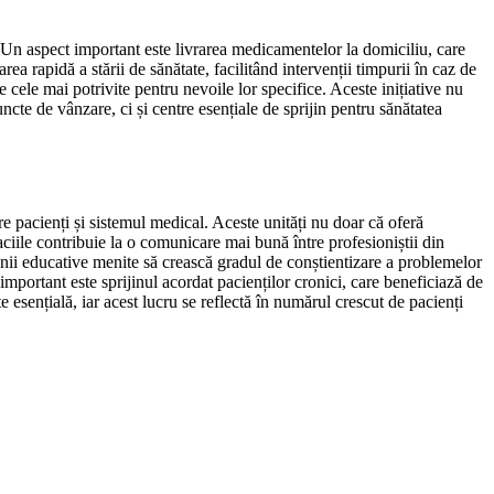
r. Un aspect important este livrarea medicamentelor la domiciliu, care
rea rapidă a stării de sănătate, facilitând intervenții timpurii în caz de
 cele mai potrivite pentru nevoile lor specifice. Aceste inițiative nu
cte de vânzare, ci și centre esențiale de sprijin pentru sănătatea
re pacienți și sistemul medical. Aceste unități nu doar că oferă
ciile contribuie la o comunicare mai bună între profesioniștii din
anii educative menite să crească gradul de conștientizare a problemelor
important este sprijinul acordat pacienților cronici, care beneficiază de
e esențială, iar acest lucru se reflectă în numărul crescut de pacienți