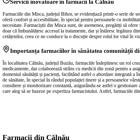
Servicii inovatoare în farmacii la Călnău
Farmaciile din Misca, județul Bihor, se evidențiază printr-o serie de se
oferă confort și accesibilitate, în special pentru persoanele cu mobilitate
necesitate. Farmaciștii din Misca sunt, de asemenea, pregătiți să ofere s
doar că îmbunătățesc accesul la tratamente, dar și întăresc legătura din
cetățenilor, ceea ce ne conduce la o discuție despre rolul lor vital în vi
Importanța farmaciilor în sănătatea comunității d
În localitatea Călnău, județul Buzău, farmaciile îndeplinesc un rol cruc
medicamente, dar colaborează strâns cu medicii din zonă pentru a asigur
domeniul sănătății și pacienți, facilitând astfel o abordare integrată 
de sănătate, în special în rândul populației tinere și a persoanelor vârs
consiliere și monitorizare constantă, asigurându-se astfel o gestionare a
care aleg să se bazeze pe expertiza farmacistului. Astfel, farmaciile d
Farmacii din
Călnău