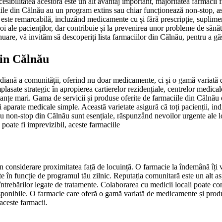
ibilitatea acestora este un alt avantaj important, majoritatea farmacii fi
aciile din Călnău au un program extins sau chiar funcționează non-stop, as
e este remarcabilă, incluzând medicamente cu și fără prescripție, suplime
oi ale pacienților, dar contribuie și la prevenirea unor probleme de sănăt
tinuare, vă invităm să descoperiți lista farmaciilor din Călnău, pentru a 
din Călnău
diană a comunității, oferind nu doar medicamente, ci și o gamă variată de 
lasate strategic în apropierea cartierelor rezidențiale, centrelor medicale
stanțe mari. Gama de servicii și produse oferite de farmaciile din Călnău 
 aparate medicale simple. Această varietate asigură că toți pacienții, indif
 non-stop din Călnău sunt esențiale, răspunzând nevoilor urgente ale loc
poate fi imprevizibil, aceste farmaciile
în considerare proximitatea față de locuință. O farmacie la îndemână îți
ate în funcție de programul tău zilnic. Reputația comunitară este un alt a
 întrebărilor legate de tratamente. Colaborarea cu medicii locali poate co
sponibile. O farmacie care oferă o gamă variată de medicamente și produs
aceste farmacii.