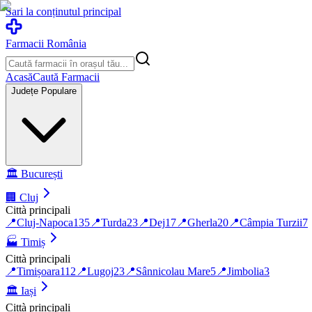
Sari la conținutul principal
Farmacii România
Acasă
Caută Farmacii
Județe Populare
🏛️
București
🏢
Cluj
Città principali
📍
Cluj-Napoca
135
📍
Turda
23
📍
Dej
17
📍
Gherla
20
📍
Câmpia Turzii
7
🏭
Timiș
Città principali
📍
Timișoara
112
📍
Lugoj
23
📍
Sânnicolau Mare
5
📍
Jimbolia
3
🏛️
Iași
Città principali