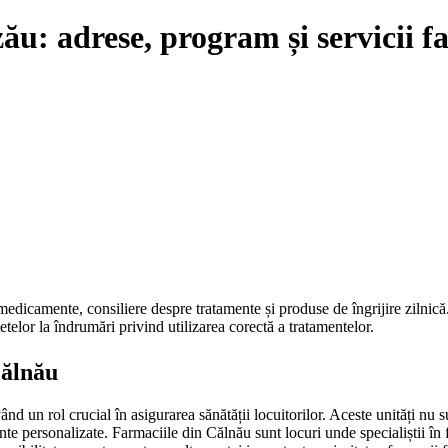
ău: adrese, program și servicii f
 medicamente, consiliere despre tratamente și produse de îngrijire zilnic
țetelor la îndrumări privind utilizarea corectă a tratamentelor.
Călnău
nd un rol crucial în asigurarea sănătății locuitorilor. Aceste unități nu
ente personalizate. Farmaciile din Călnău sunt locuri unde specialiștii în 