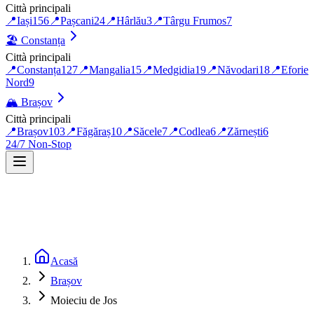
Città principali
📍
Iași
156
📍
Pașcani
24
📍
Hârlău
3
📍
Târgu Frumos
7
🏖️
Constanța
Città principali
📍
Constanța
127
📍
Mangalia
15
📍
Medgidia
19
📍
Năvodari
18
📍
Eforie
Nord
9
🏔️
Brașov
Città principali
📍
Brașov
103
📍
Făgăraș
10
📍
Săcele
7
📍
Codlea
6
📍
Zărnești
6
24/7 Non-Stop
Acasă
Brașov
Moieciu de Jos