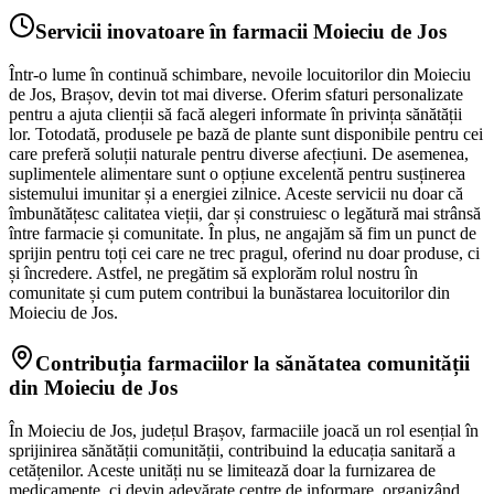
Servicii inovatoare în farmacii Moieciu de Jos
Într-o lume în continuă schimbare, nevoile locuitorilor din Moieciu
de Jos, Brașov, devin tot mai diverse. Oferim sfaturi personalizate
pentru a ajuta clienții să facă alegeri informate în privința sănătății
lor. Totodată, produsele pe bază de plante sunt disponibile pentru cei
care preferă soluții naturale pentru diverse afecțiuni. De asemenea,
suplimentele alimentare sunt o opțiune excelentă pentru susținerea
sistemului imunitar și a energiei zilnice. Aceste servicii nu doar că
îmbunătățesc calitatea vieții, dar și construiesc o legătură mai strânsă
între farmacie și comunitate. În plus, ne angajăm să fim un punct de
sprijin pentru toți cei care ne trec pragul, oferind nu doar produse, ci
și încredere. Astfel, ne pregătim să explorăm rolul nostru în
comunitate și cum putem contribui la bunăstarea locuitorilor din
Moieciu de Jos.
Contribuția farmaciilor la sănătatea comunității
din Moieciu de Jos
În Moieciu de Jos, județul Brașov, farmaciile joacă un rol esențial în
sprijinirea sănătății comunității, contribuind la educația sanitară a
cetățenilor. Aceste unități nu se limitează doar la furnizarea de
medicamente, ci devin adevărate centre de informare, organizând