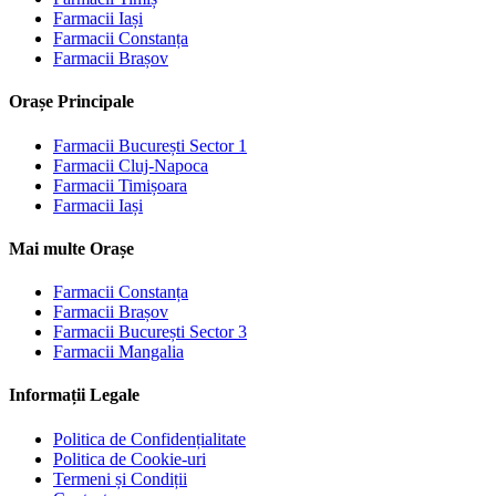
Farmacii
Iași
Farmacii
Constanța
Farmacii
Brașov
Orașe Principale
Farmacii
București Sector 1
Farmacii
Cluj-Napoca
Farmacii
Timișoara
Farmacii
Iași
Mai multe Orașe
Farmacii
Constanța
Farmacii
Brașov
Farmacii
București Sector 3
Farmacii
Mangalia
Informații Legale
Politica de Confidențialitate
Politica de Cookie-uri
Termeni și Condiții