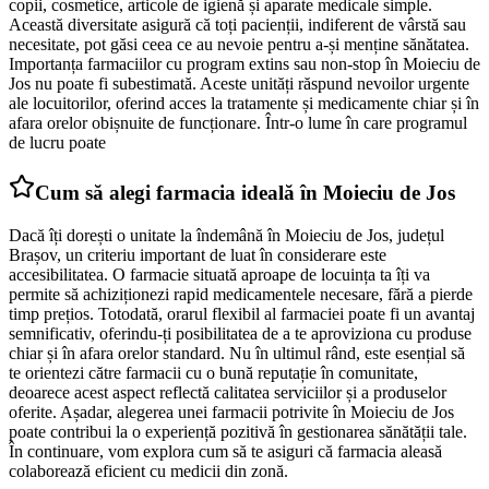
copii, cosmetice, articole de igienă și aparate medicale simple.
Această diversitate asigură că toți pacienții, indiferent de vârstă sau
necesitate, pot găsi ceea ce au nevoie pentru a-și menține sănătatea.
Importanța farmaciilor cu program extins sau non-stop în Moieciu de
Jos nu poate fi subestimată. Aceste unități răspund nevoilor urgente
ale locuitorilor, oferind acces la tratamente și medicamente chiar și în
afara orelor obișnuite de funcționare. Într-o lume în care programul
de lucru poate
Cum să alegi farmacia ideală în Moieciu de Jos
Dacă îți dorești o unitate la îndemână în Moieciu de Jos, județul
Brașov, un criteriu important de luat în considerare este
accesibilitatea. O farmacie situată aproape de locuința ta îți va
permite să achiziționezi rapid medicamentele necesare, fără a pierde
timp prețios. Totodată, orarul flexibil al farmaciei poate fi un avantaj
semnificativ, oferindu-ți posibilitatea de a te aproviziona cu produse
chiar și în afara orelor standard. Nu în ultimul rând, este esențial să
te orientezi către farmacii cu o bună reputație în comunitate,
deoarece acest aspect reflectă calitatea serviciilor și a produselor
oferite. Așadar, alegerea unei farmacii potrivite în Moieciu de Jos
poate contribui la o experiență pozitivă în gestionarea sănătății tale.
În continuare, vom explora cum să te asiguri că farmacia aleasă
colaborează eficient cu medicii din zonă.