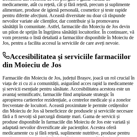
medicamente, atât cu rețetă, cât și fără rețetă, precum și suplimente
alimentare, produse de igienă personală, cosmetice și teste rapide
pentru diferite afecțiuni. Această diversitate nu doar că răspunde
nevoilor variate ale clienților, dar contribuie și la promovarea
sănătății în comunitate. Astfel, farmaciile din Moieciu de Jos devin
un pilon de sprijin în îngrijirea sănătății locuitorilor. În continuare, vă
vom prezenta o listă detaliată a farmaciilor disponibile în Moieciu de
Jos, pentru a facilita accesul la serviciile de care aveți nevoie.
Accesibilitatea și serviciile farmaciilor
din Moieciu de Jos
Farmaciile din Moieciu de Jos, județul Brașov, joacă un rol crucial în
viața de zi cu zi a comunității, asigurând acces rapid la medicamente
și servicii esențiale pentru sănătate. Accesibilitatea acestora este un
avantaj semnificativ, farmaciile fiind amplasate strategic în
apropierea cartierelor rezidențiale, a centrelor medicale și a zonelor
frecventate de locuitori. Această proximitate le permite cetățenilor
din Moieciu de Jos să beneficieze de produsele și serviciile necesare
fără a fi nevoiți să parcurgă distanțe mari. Gama de servicii și
produse disponibile în farmaciile din Moieciu de Jos este variată și
adaptată nevoilor diversificate ale pacienților. Acestea oferă
medicamente cu și fără rețetă, suplimente nutritive, produse pentru