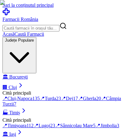
Sari la conținutul principal
Farmacii România
Acasă
Caută Farmacii
Județe Populare
🏛️
București
🏢
Cluj
Città principali
📍
Cluj-Napoca
135
📍
Turda
23
📍
Dej
17
📍
Gherla
20
📍
Câmpia
Turzii
7
🏭
Timiș
Città principali
📍
Timișoara
112
📍
Lugoj
23
📍
Sânnicolau Mare
5
📍
Jimbolia
3
🏛️
Iași