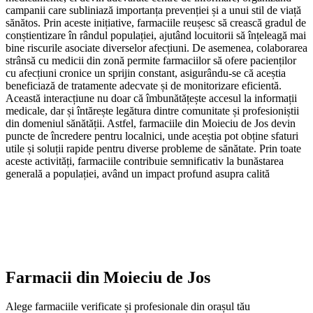
campanii care subliniază importanța prevenției și a unui stil de viață
sănătos. Prin aceste inițiative, farmaciile reușesc să crească gradul de
conștientizare în rândul populației, ajutând locuitorii să înțeleagă mai
bine riscurile asociate diverselor afecțiuni. De asemenea, colaborarea
strânsă cu medicii din zonă permite farmaciilor să ofere pacienților
cu afecțiuni cronice un sprijin constant, asigurându-se că aceștia
beneficiază de tratamente adecvate și de monitorizare eficientă.
Această interacțiune nu doar că îmbunătățește accesul la informații
medicale, dar și întărește legătura dintre comunitate și profesioniștii
din domeniul sănătății. Astfel, farmaciile din Moieciu de Jos devin
puncte de încredere pentru localnici, unde aceștia pot obține sfaturi
utile și soluții rapide pentru diverse probleme de sănătate. Prin toate
aceste activități, farmaciile contribuie semnificativ la bunăstarea
generală a populației, având un impact profund asupra calită
Farmacii din
Moieciu de Jos
Alege farmaciile verificate și profesionale din orașul tău