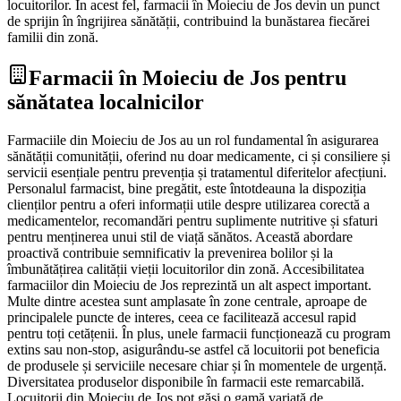
locuitorilor. În acest fel, farmacii în Moieciu de Jos devin un punct
de sprijin în îngrijirea sănătății, contribuind la bunăstarea fiecărei
familii din zonă.
Farmacii în Moieciu de Jos pentru
sănătatea localnicilor
Farmaciile din Moieciu de Jos au un rol fundamental în asigurarea
sănătății comunității, oferind nu doar medicamente, ci și consiliere și
servicii esențiale pentru prevenția și tratamentul diferitelor afecțiuni.
Personalul farmacist, bine pregătit, este întotdeauna la dispoziția
clienților pentru a oferi informații utile despre utilizarea corectă a
medicamentelor, recomandări pentru suplimente nutritive și sfaturi
pentru menținerea unui stil de viață sănătos. Această abordare
proactivă contribuie semnificativ la prevenirea bolilor și la
îmbunătățirea calității vieții locuitorilor din zonă. Accesibilitatea
farmaciilor din Moieciu de Jos reprezintă un alt aspect important.
Multe dintre acestea sunt amplasate în zone centrale, aproape de
principalele puncte de interes, ceea ce facilitează accesul rapid
pentru toți cetățenii. În plus, unele farmacii funcționează cu program
extins sau non-stop, asigurându-se astfel că locuitorii pot beneficia
de produsele și serviciile necesare chiar și în momentele de urgență.
Diversitatea produselor disponibile în farmacii este remarcabilă.
Locuitorii din Moieciu de Jos pot găsi o gamă variată de