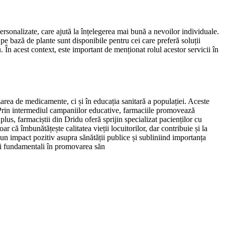
ersonalizate, care ajută la înțelegerea mai bună a nevoilor individuale.
 pe bază de plante sunt disponibile pentru cei care preferă soluții
u. În acest context, este important de menționat rolul acestor servicii în
zarea de medicamente, ci și în educația sanitară a populației. Aceste
r. Prin intermediul campaniilor educative, farmaciile promovează
plus, farmaciștii din Dridu oferă sprijin specializat pacienților cu
că îmbunătățește calitatea vieții locuitorilor, dar contribuie și la
 un impact pozitiv asupra sănătății publice și subliniind importanța
loni fundamentali în promovarea săn