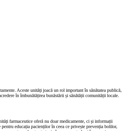
atamente. Aceste unități joacă un rol important în sănătatea publică,
ncredere în îmbunătățirea bunăstării și sănătății comunității locale.
 unități farmaceutice oferă nu doar medicamente, ci și informații
 pentru educația pacienților în ceea ce privește prevenția bolilor,