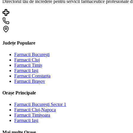
Directorul tău de încredere pentru servicii farmaceutice profesionale 
Județe Populare
Farmacii
București
Farmacii
Cluj
Farmacii
Timiș
Farmacii
Iași
Farmacii
Constanța
Farmacii
Brașov
Orașe Principale
Farmacii
București Sector 1
Farmacii
Cluj-Napoca
Farmacii
Timișoara
Farmacii
Iași
Mai multe Orașe