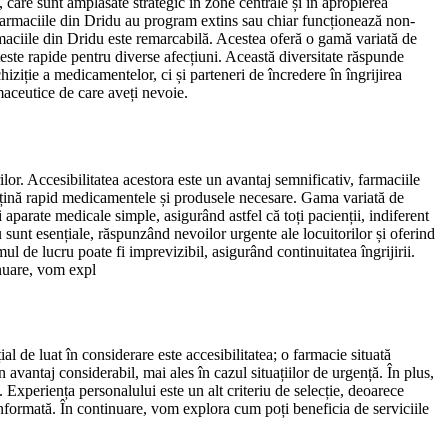
, care sunt amplasate strategic în zone centrale și în apropierea
e farmaciile din Dridu au program extins sau chiar funcționează non-
armaciile din Dridu este remarcabilă. Acestea oferă o gamă variată de
teste rapide pentru diverse afecțiuni. Această diversitate răspunde
iziție a medicamentelor, ci și parteneri de încredere în îngrijirea
rmaceutice de care aveți nevoie.
ilor. Accesibilitatea acestora este un avantaj semnificativ, farmaciile
 obțină rapid medicamentele și produsele necesare. Gama variată de
 aparate medicale simple, asigurând astfel că toți pacienții, indiferent
 sunt esențiale, răspunzând nevoilor urgente ale locuitorilor și oferind
ul de lucru poate fi imprevizibil, asigurând continuitatea îngrijirii.
inuare, vom expl
ial de luat în considerare este accesibilitatea; o farmacie situată
vantaj considerabil, mai ales în cazul situațiilor de urgență. În plus,
. Experiența personalului este un alt criteriu de selecție, deoarece
e informată. În continuare, vom explora cum poți beneficia de serviciile