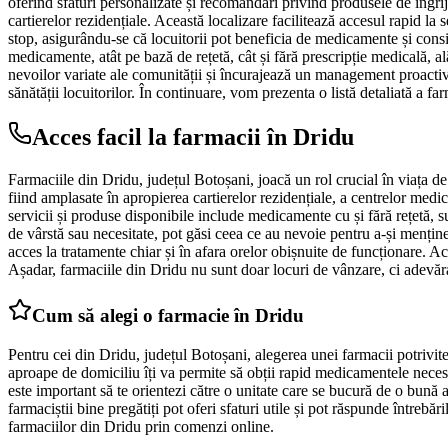
oferind sfaturi personalizate și recomandări privind produsele de îngriji
cartierelor rezidențiale. Această localizare facilitează accesul rapid 
stop, asigurându-se că locuitorii pot beneficia de medicamente și consi
medicamente, atât pe bază de rețetă, cât și fără prescripție medicală, a
nevoilor variate ale comunității și încurajează un management proactiv a
sănătății locuitorilor. În continuare, vom prezenta o listă detaliată a fa
Acces facil la farmacii în Dridu
Farmaciile din Dridu, județul Botoșani, joacă un rol crucial în viața de 
fiind amplasate în apropierea cartierelor rezidențiale, a centrelor med
servicii și produse disponibile include medicamente cu și fără rețetă, su
de vârstă sau necesitate, pot găsi ceea ce au nevoie pentru a-și mențin
acces la tratamente chiar și în afara orelor obișnuite de funcționare. Ac
Așadar, farmaciile din Dridu nu sunt doar locuri de vânzare, ci adevăr
Cum să alegi o farmacie în Dridu
Pentru cei din Dridu, județul Botoșani, alegerea unei farmacii potrivite p
aproape de domiciliu îți va permite să obții rapid medicamentele necesa
este important să te orientezi către o unitate care se bucură de o bună a
farmaciștii bine pregătiți pot oferi sfaturi utile și pot răspunde întreb
farmaciilor din Dridu prin comenzi online.