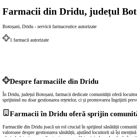
Farmacii din Dridu, județul Bot
Botoșani
,
Dridu
- servicii farmaceutice autorizate
1
farmacii autorizate
Despre farmaciile din
Dridu
În Dridu, județul Botoșani, farmacii dedicate comunității oferă locuitor
sprijinind nu doar gestionarea rețetelor, ci și promovarea îngrijirii prev
Farmacii în Dridu oferă sprijin comunită
Farmaciile din Dridu joacă un rol crucial în sprijinul sănătății comunită
valoroase despre gestionarea sănătății, ajutând locuitorii să își mențină