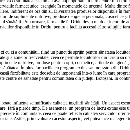
re. Accesibilitatea este un alt avantaj important al farmaciilor din Dridu
la serviciile farmaceutice, esențiale în momentele de urgență. Multe dintr
liere, indiferent de ora din zi. Diversitatea produselor disponibile în f
lături de suplimente nutritive, produse de igienă personală, cosmetice și 
l sănătății. Prin urmare, farmaciile în Dridu devin nu doar locuri de ach
rmaciilor disponibile în Dridu, pentru a facilita accesul către soluțiile fa
zi cu zi a comunității, fiind un punct de sprijin pentru sănătatea locuitor
icale și a zonelor frecventate, ceea ce permite locuitorilor din Dridu să
plimente nutritive, produse pentru copii, cosmetice, articole de igienă și
e sănătatea. În plus, farmaciile cu program extins sau non-stop din Dridu
eastă flexibilitate este deosebit de importantă într-o lume în care program
ate centre de sănătate pentru comunitatea din județul Botoșani. În cont
oate influența semnificativ calitatea îngrijirii sănătății. Un aspect esenț
re, fără a pierde timp. De asemenea, un program de lucru extins este un a
preciere în comunitate, ceea ce poate reflecta calitatea serviciilor oferite
ărilor tale. Astfel, prin evaluarea acestor aspecte, vei putea face o aleger