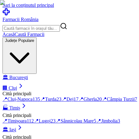
Sari la conținutul principal
Farmacii România
Acasă
Caută Farmacii
Județe Populare
🏛️
București
🏢
Cluj
Città principali
📍
Cluj-Napoca
135
📍
Turda
23
📍
Dej
17
📍
Gherla
20
📍
Câmpia Turzii
7
🏭
Timiș
Città principali
📍
Timișoara
112
📍
Lugoj
23
📍
Sânnicolau Mare
5
📍
Jimbolia
3
🏛️
Iași
Città principali