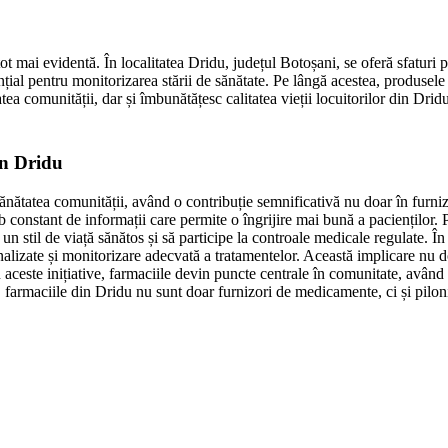
t mai evidentă. În localitatea Dridu, județul Botoșani, se oferă sfaturi p
ențial pentru monitorizarea stării de sănătate. Pe lângă acestea, produsele
atea comunității, dar și îmbunătățesc calitatea vieții locuitorilor din Drid
in Dridu
sănătatea comunității, având o contribuție semnificativă nu doar în furni
imb constant de informații care permite o îngrijire mai bună a paciențilo
n stil de viață sănătos și să participe la controale medicale regulate. În 
izate și monitorizare adecvată a tratamentelor. Această implicare nu doar 
n aceste inițiative, farmaciile devin puncte centrale în comunitate, având
fel, farmaciile din Dridu nu sunt doar furnizori de medicamente, ci și pi