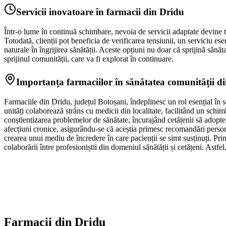
Servicii inovatoare în farmacii din Dridu
Într-o lume în continuă schimbare, nevoia de servicii adaptate devine to
Totodată, clienții pot beneficia de verificarea tensiunii, un serviciu es
naturale în îngrijirea sănătății. Aceste opțiuni nu doar că sprijină sănăt
sprijinul comunității, care va fi explorat în continuare.
Importanța farmaciilor în sănătatea comunității d
Farmaciile din Dridu, județul Botoșani, îndeplinesc un rol esențial în 
unități colaborează strâns cu medicii din localitate, facilitând un sch
conștientizarea problemelor de sănătate, încurajând cetățenii să adopte u
afecțiuni cronice, asigurându-se că aceștia primesc recomandări personal
crearea unui mediu de încredere în care pacienții se simt susținuți. Pri
colaborării între profesioniștii din domeniul sănătății și cetățeni. Ast
Farmacii din
Dridu