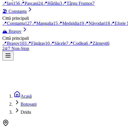
📍
Iași
156
📍
Pașcani
24
📍
Hârlău
3
📍
Târgu Frumos
7
🏖️
Constanța
Città principali
📍
Constanța
127
📍
Mangalia
15
📍
Medgidia
19
📍
Năvodari
18
📍
Eforie
🏔️
Brașov
Città principali
📍
Brașov
103
📍
Făgăraș
10
📍
Săcele
7
📍
Codlea
6
📍
Zărnești
6
24/7 Non-Stop
Acasă
Botoșani
Dridu