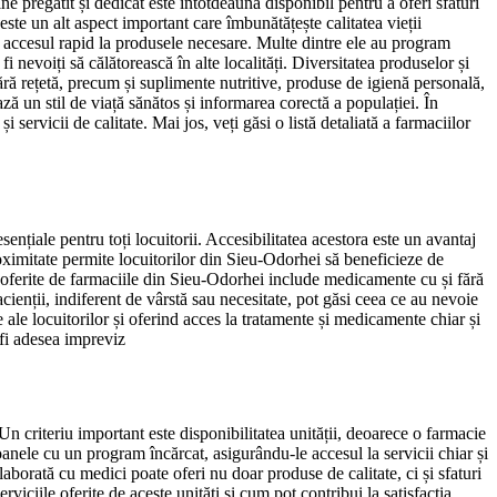
e pregătit și dedicat este întotdeauna disponibil pentru a oferi sfaturi
este un alt aspect important care îmbunătățește calitatea vieții
ază accesul rapid la produsele necesare. Multe dintre ele au program
 nevoiți să călătorească în alte localități. Diversitatea produselor și
fără rețetă, precum și suplimente nutritive, produse de igienă personală,
ză un stil de viață sănătos și informarea corectă a populației. În
 servicii de calitate. Mai jos, veți găsi o listă detaliată a farmaciilor
ențiale pentru toți locuitorii. Accesibilitatea acestora este un avantaj
roximitate permite locuitorilor din Sieu-Odorhei să beneficieze de
se oferite de farmaciile din Sieu-Odorhei include medicamente cu și fără
cienții, indiferent de vârstă sau necesitate, pot găsi ceea ce au nevoie
ale locuitorilor și oferind acces la tratamente și medicamente chiar și
 fi adesea impreviz
n criteriu important este disponibilitatea unității, deoarece o farmacie
anele cu un program încărcat, asigurându-le accesul la servicii chiar și
laborată cu medici poate oferi nu doar produse de calitate, ci și sfaturi
viciile oferite de aceste unități și cum pot contribui la satisfacția