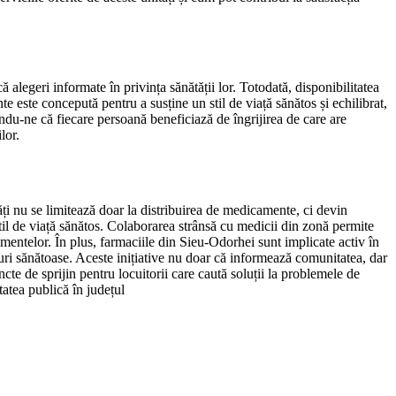
ă alegeri informate în privința sănătății lor. Totodată, disponibilitatea
te este concepută pentru a susține un stil de viață sănătos și echilibrat,
ându-ne că fiecare persoană beneficiază de îngrijirea de care are
lor.
tăți nu se limitează doar la distribuirea de medicamente, ci devin
stil de viață sănătos. Colaborarea strânsă cu medicii din zonă permite
atamentelor. În plus, farmaciile din Sieu-Odorhei sunt implicate activ în
uri sănătoase. Aceste inițiative nu doar că informează comunitatea, dar
te de sprijin pentru locuitorii care caută soluții la problemele de
tatea publică în județul