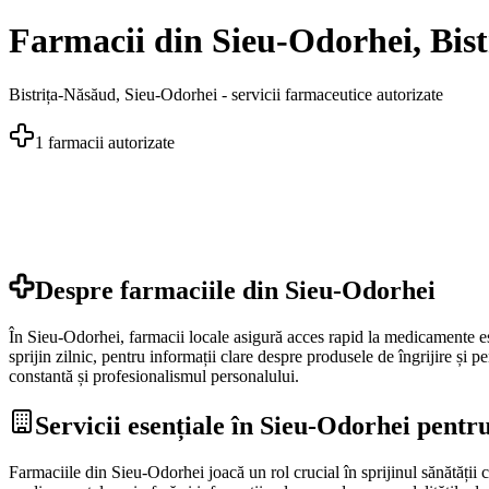
Farmacii din Sieu-Odorhei, Bis
Bistrița-Năsăud
,
Sieu-Odorhei
- servicii farmaceutice autorizate
1
farmacii autorizate
Despre farmaciile din
Sieu-Odorhei
În Sieu-Odorhei, farmacii locale asigură acces rapid la medicamente ese
sprijin zilnic, pentru informații clare despre produsele de îngrijire și 
constantă și profesionalismul personalului.
Servicii esențiale în Sieu-Odorhei pentr
Farmaciile din Sieu-Odorhei joacă un rol crucial în sprijinul sănătății 