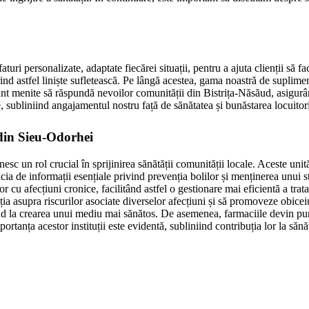
uri personalizate, adaptate fiecărei situații, pentru a ajuta clienții să fac
rind astfel liniște sufletească. Pe lângă acestea, gama noastră de suplimen
 sunt menite să răspundă nevoilor comunității din Bistrița-Năsăud, asigur
 subliniind angajamentul nostru față de sănătatea și bunăstarea locuitori
 din Sieu-Odorhei
esc un rol crucial în sprijinirea sănătății comunității locale. Aceste uni
cia de informații esențiale privind prevenția bolilor și menținerea unui 
lor cu afecțiuni cronice, facilitând astfel o gestionare mai eficientă a tr
a asupra riscurilor asociate diverselor afecțiuni și să promoveze obicei
uind la crearea unui mediu mai sănătos. De asemenea, farmaciile devin punc
portanța acestor instituții este evidentă, subliniind contribuția lor la sănă