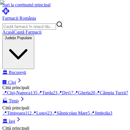
Sari la conținutul principal
Farmacii România
Acasă
Caută Farmacii
Județe Populare
🏛️
București
🏢
Cluj
Città principali
📍
Cluj-Napoca
135
📍
Turda
23
📍
Dej
17
📍
Gherla
20
📍
Câmpia Turzii
7
🏭
Timiș
Città principali
📍
Timișoara
112
📍
Lugoj
23
📍
Sânnicolau Mare
5
📍
Jimbolia
3
🏛️
Iași
Città principali