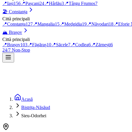
📍
Iași
156
📍
Pașcani
24
📍
Hârlău
3
📍
Târgu Frumos
7
🏖️
Constanța
Città principali
📍
Constanța
127
📍
Mangalia
15
📍
Medgidia
19
📍
Năvodari
18
📍
Eforie
🏔️
Brașov
Città principali
📍
Brașov
103
📍
Făgăraș
10
📍
Săcele
7
📍
Codlea
6
📍
Zărnești
6
24/7 Non-Stop
Acasă
Bistrița-Năsăud
Sieu-Odorhei