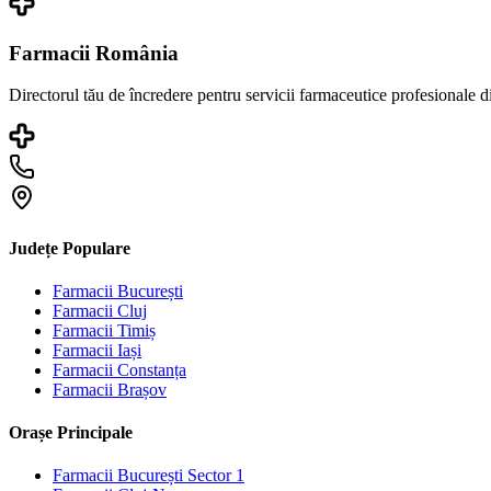
Farmacii România
Directorul tău de încredere pentru servicii farmaceutice profesionale 
Județe Populare
Farmacii
București
Farmacii
Cluj
Farmacii
Timiș
Farmacii
Iași
Farmacii
Constanța
Farmacii
Brașov
Orașe Principale
Farmacii
București Sector 1