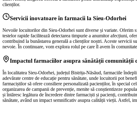
clienților.
Servicii inovatoare în farmacii la Sieu-Odorhei
Nevoile locuitorilor din Sieu-Odorhei sunt diverse și variate. Oferim sfat
testelor rapide facilitează detectarea timpurie a anumitor afecțiuni, ofe
contribuind la bunăstarea generală a clienților noștri. Aceste servicii
nevoie. În continuare, vom explora rolul pe care îl avem în comunitate,
Impactul farmaciilor asupra sănătății comunității
În localitatea Sieu-Odorhei, județul Bistrița-Năsăud, farmaciile îndeplin
adevărate centre de educație pentru sănătate, unde locuitorii pot benefi
farmaciștilor să ofere consiliere personalizată pacienților, în special ce
organizarea de campanii de prevenție, menite să conștientizeze populați
și întăresc legătura de încredere dintre farmaciști și pacienți, contrib
sănătate, având un impact semnificativ asupra calității vieții. Astfel, im