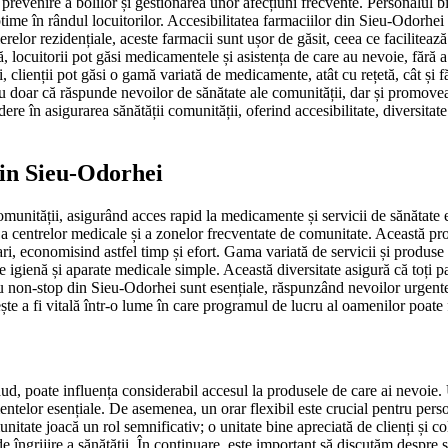
revenire a bolilor și gestionarea unor afecțiuni frecvente. Personalul bin
time în rândul locuitorilor. Accesibilitatea farmaciilor din Sieu-Odorhei 
ierelor rezidențiale, aceste farmacii sunt ușor de găsit, ceea ce facilite
ocuitorii pot găsi medicamentele și asistența de care au nevoie, fără a fi
, clienții pot găsi o gamă variată de medicamente, atât cu rețetă, cât și 
 nu doar că răspunde nevoilor de sănătate ale comunității, dar și promovea
 în asigurarea sănătății comunității, oferind accesibilitate, diversitate și
 din Sieu-Odorhei
munității, asigurând acces rapid la medicamente și servicii de sănătate es
e, a centrelor medicale și a zonelor frecventate de comunitate. Această p
mari, economisind astfel timp și efort. Gama variată de servicii și produ
e igienă și aparate medicale simple. Această diversitate asigură că toți pa
u non-stop din Sieu-Odorhei sunt esențiale, răspunzând nevoilor urgente 
ește a fi vitală într-o lume în care programul de lucru al oamenilor poate
d, poate influența considerabil accesul la produsele de care ai nevoie. U
entelor esențiale. De asemenea, un orar flexibil este crucial pentru perso
nitate joacă un rol semnificativ; o unitate bine apreciată de clienți și co
 îngrijire a sănătății. În continuare, este important să discutăm despre ser