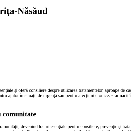
trița-Năsăud
nțiale și oferă consiliere despre utilizarea tratamentelor, aproape de ca
pentru ajutor în situații de urgență sau pentru afecțiuni cronice. «farmacii
u comunitate
comunității, devenind locuri esențiale pentru consiliere, prevenție și tra