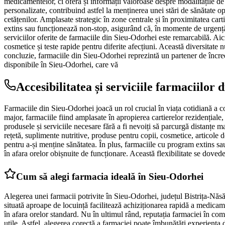
medicamentelor, ci oferă și informații valoroase despre modalitățile de p
personalizate, contribuind astfel la menținerea unei stări de sănătate op
cetățenilor. Amplasate strategic în zone centrale și în proximitatea cart
extins sau funcționează non-stop, asigurând că, în momente de urgență, l
serviciilor oferite de farmaciile din Sieu-Odorhei este remarcabilă. Aici
cosmetice și teste rapide pentru diferite afecțiuni. Această diversitate
concluzie, farmaciile din Sieu-Odorhei reprezintă un partener de încredere
disponibile în Sieu-Odorhei, care vă
Accesibilitatea și serviciile farmaciilor
Farmaciile din Sieu-Odorhei joacă un rol crucial în viața cotidiană a co
major, farmaciile fiind amplasate în apropierea cartierelor rezidențial
produsele și serviciile necesare fără a fi nevoiți să parcurgă distanțe 
rețetă, suplimente nutritive, produse pentru copii, cosmetice, articole d
pentru a-și menține sănătatea. În plus, farmaciile cu program extins sa
în afara orelor obișnuite de funcționare. Această flexibilitate se doved
Cum să alegi farmacia ideală în Sieu-Odorhei
Alegerea unei farmacii potrivite în Sieu-Odorhei, județul Bistrița-Năsău
situată aproape de locuință facilitează achiziționarea rapidă a medicam
în afara orelor standard. Nu în ultimul rând, reputația farmaciei în comu
utile. Astfel, alegerea corectă a farmaciei poate îmbunătăți experiența de