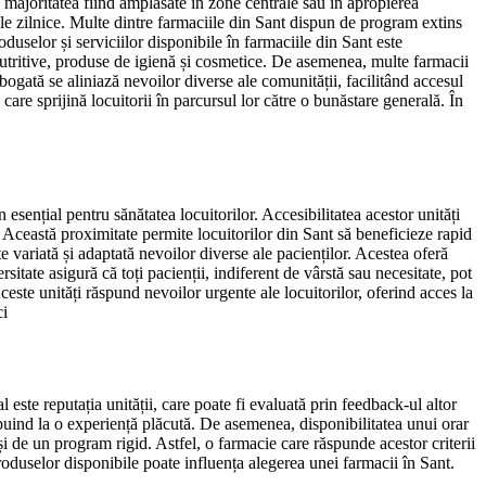
l, majoritatea fiind amplasate în zone centrale sau în apropierea
oile zilnice. Multe dintre farmaciile din Sant dispun de program extins
duselor și serviciilor disponibile în farmaciile din Sant este
nutritive, produse de igienă și cosmetice. De asemenea, multe farmacii
 bogată se aliniază nevoilor diverse ale comunității, facilitând accesul
care sprijină locuitorii în parcursul lor către o bunăstare generală. În
 esențial pentru sănătatea locuitorilor. Accesibilitatea acestor unități
e. Această proximitate permite locuitorilor din Sant să beneficieze rapid
e variată și adaptată nevoilor diverse ale pacienților. Acestea oferă
itate asigură că toți pacienții, indiferent de vârstă sau necesitate, pot
ste unități răspund nevoilor urgente ale locuitorilor, oferind acces la
ci
l este reputația unității, care poate fi evaluată prin feedback-ul altor
ibuind la o experiență plăcută. De asemenea, disponibilitatea unui orar
i de un program rigid. Astfel, o farmacie care răspunde acestor criterii
roduselor disponibile poate influența alegerea unei farmacii în Sant.