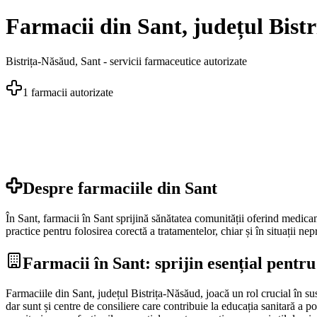
Farmacii din Sant, județul Bist
Bistrița-Năsăud
,
Sant
- servicii farmaceutice autorizate
1
farmacii autorizate
Despre farmaciile din
Sant
În Sant, farmacii în Sant sprijină sănătatea comunității oferind medicame
practice pentru folosirea corectă a tratamentelor, chiar și în situații n
Farmacii în Sant: sprijin esențial pentru
Farmaciile din Sant, județul Bistrița-Năsăud, joacă un rol crucial în s
dar sunt și centre de consiliere care contribuie la educația sanitară a p