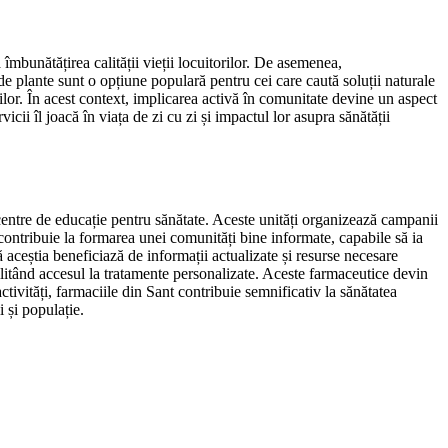
 îmbunătățirea calității vieții locuitorilor. De asemenea,
de plante sunt o opțiune populară pentru cei care caută soluții naturale
nilor. În acest context, implicarea activă în comunitate devine un aspect
cii îl joacă în viața de zi cu zi și impactul lor asupra sănătății
 centre de educație pentru sănătate. Aceste unități organizează campanii
e contribuie la formarea unei comunități bine informate, capabile să ia
ă aceștia beneficiază de informații actualizate și resurse necesare
ilitând accesul la tratamente personalizate. Aceste farmaceutice devin
ctivități, farmaciile din Sant contribuie semnificativ la sănătatea
 și populație.