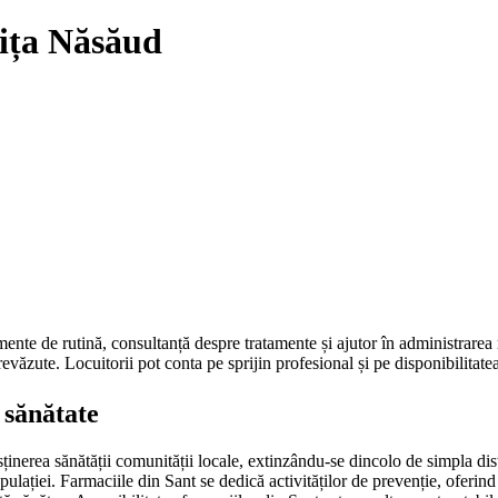
rița Năsăud
nte de rutină, consultanță despre tratamente și ajutor în administrarea re
eprevăzute. Locuitorii pot conta pe sprijin profesional și pe disponibilit
 sănătate
usținerea sănătății comunității locale, extinzându-se dincolo de simpla di
opulației. Farmaciile din Sant se dedică activităților de prevenție, oferind