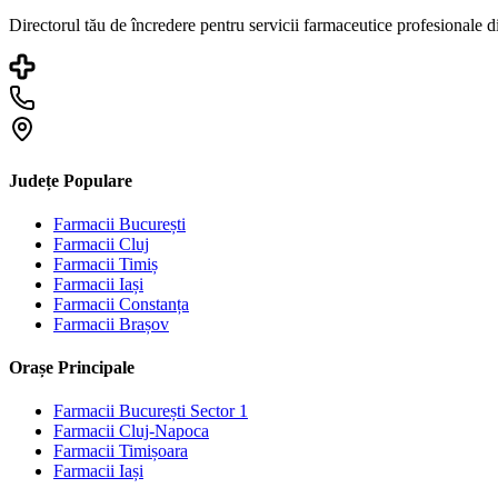
Directorul tău de încredere pentru servicii farmaceutice profesionale 
Județe Populare
Farmacii
București
Farmacii
Cluj
Farmacii
Timiș
Farmacii
Iași
Farmacii
Constanța
Farmacii
Brașov
Orașe Principale
Farmacii
București Sector 1
Farmacii
Cluj-Napoca
Farmacii
Timișoara
Farmacii
Iași