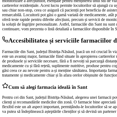
monitorizare a afecțiunilor, esențiale pentru menținerea unui stil de via
cartierelor rezidențiale. Acest lucru permite locuitorilor să ajungă cu 
sau chiar non-stop, ceea ce asigură că pacienții pot beneficia de asisten
remarcabilă. Locuitorii pot găsi o gamă variată de medicamente, atât pe
oferă teste rapide pentru diferite afecțiuni, precum și servicii de monit
la soluții de îngrijire personalizate. Astfel, farmaciile din Sant nu sun
continuare, vom prezenta o listă detaliată a farmaciilor disponibile în S
Accesibilitatea și serviciile farmaciilor 
Farmaciile din Sant, județul Bistrița-Năsăud, joacă un rol crucial în via
este un avantaj major, farmaciile fiind situate în apropierea cartierelo
de produsele și serviciile necesare, fără a fi nevoiți să parcurgă distan
medicamente cu și fără rețetă, suplimente nutritive, produse pentru copii
găsi ceea ce au nevoie pentru a-și menține sănătatea. Importanța farmac
tratamente și medicamente chiar și în afara orelor obișnuite de funcțio
Cum să alegi farmacia ideală în Sant
Pentru cei din Sant, județul Bistrița-Năsăud, alegerea unei farmacii potri
clienți și recomandările medicilor din zonă. O farmacie bine apreciată n
flexibil este un alt aspect important, permițându-le locuitorilor să se
va putea să îndeplinească așteptările clienților și să devină un partene