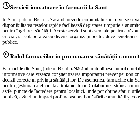
Servicii inovatoare în farmacii la Sant
În Sant, județul Bistrița-Năsăud, nevoile comunității sunt diverse și var
disponibilitatea testelor rapide facilitează depistarea timpurie a anumi
pentru îngrijirea sănătății. Aceste servicii sunt esențiale pentru a răsp
crucial, iar colaborarea cu diverse organizații poate aduce beneficii semn
publice.
Rolul farmaciilor în promovarea sănătății comunit
Farmaciile din Sant, județul Bistrița-Năsăud, îndeplinesc un rol crucia
informative care vizează conștientizarea importanței prevenției bolilor ș
decizii corecte în privința sănătății lor. De asemenea, farmaciile din Sa
pentru gestionarea eficientă a tratamentelor. Colaborarea strânsă cu me
astfel puncte de încredere pentru localnici, unde pot obține sfaturi util
publică, având un impact profund asupra bunăstării comunității și conso