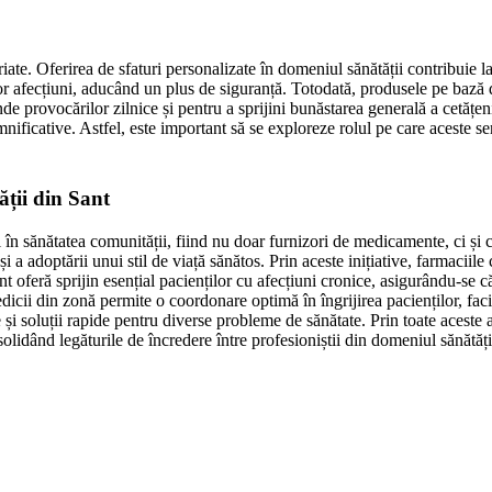
iate. Oferirea de sfaturi personalizate în domeniul sănătății contribuie la
tor afecțiuni, aducând un plus de siguranță. Totodată, produsele pe bază 
unde provocărilor zilnice și pentru a sprijini bunăstarea generală a cetățe
ificative. Astfel, este important să se exploreze rolul pe care aceste servi
ății din Sant
l în sănătatea comunității, fiind nu doar furnizori de medicamente, ci și
i a adoptării unui stil de viață sănătos. Prin aceste inițiative, farmaciil
nt oferă sprijin esențial pacienților cu afecțiuni cronice, asigurându-se c
dicii din zonă permite o coordonare optimă în îngrijirea pacienților, fac
e și soluții rapide pentru diverse probleme de sănătate. Prin toate aceste a
lidând legăturile de încredere între profesioniștii din domeniul sănătății