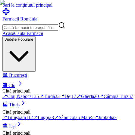
Sari la conținutul principal
Farmacii România
Acasă
Caută Farmacii
Județe Populare
🏛️
București
🏢
Cluj
Città principali
📍
Cluj-Napoca
135
📍
Turda
23
📍
Dej
17
📍
Gherla
20
📍
Câmpia Turzii
7
🏭
Timiș
Città principali
📍
Timișoara
112
📍
Lugoj
23
📍
Sânnicolau Mare
5
📍
Jimbolia
3
🏛️
Iași
Città principali