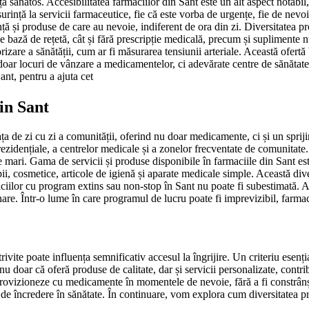
ță sănătos. Accesibilitatea farmaciilor din Sant este un alt aspect notabi
ușurință la servicii farmaceutice, fie că este vorba de urgențe, fie de nev
ță și produse de care au nevoie, indiferent de ora din zi. Diversitatea pro
 bază de rețetă, cât și fără prescripție medicală, precum și suplimente 
orizare a sănătății, cum ar fi măsurarea tensiunii arteriale. Această ofertă
t doar locuri de vânzare a medicamentelor, ci adevărate centre de sănătate 
ant, pentru a ajuta cet
din Sant
ța de zi cu zi a comunității, oferind nu doar medicamente, ci și un sprijin
r rezidențiale, a centrelor medicale și a zonelor frecventate de comunitat
țe mari. Gama de servicii și produse disponibile în farmaciile din Sant est
, cosmetice, articole de igienă și aparate medicale simple. Această divers
iilor cu program extins sau non-stop în Sant nu poate fi subestimată. Ace
nare. Într-o lume în care programul de lucru poate fi imprevizibil, farma
vite poate influența semnificativ accesul la îngrijire. Un criteriu esenția
u doar că oferă produse de calitate, dar și servicii personalizate, contr
 aprovizioneze cu medicamente în momentele de nevoie, fără a fi constrânș
r de încredere în sănătate. În continuare, vom explora cum diversitatea p