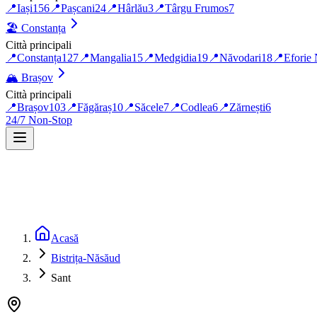
📍
Iași
156
📍
Pașcani
24
📍
Hârlău
3
📍
Târgu Frumos
7
🏖️
Constanța
Città principali
📍
Constanța
127
📍
Mangalia
15
📍
Medgidia
19
📍
Năvodari
18
📍
Eforie
🏔️
Brașov
Città principali
📍
Brașov
103
📍
Făgăraș
10
📍
Săcele
7
📍
Codlea
6
📍
Zărnești
6
24/7 Non-Stop
Acasă
Bistrița-Năsăud
Sant