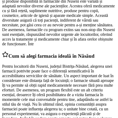
și produse disponibilă în farmaciile din Nuseni este variată și
adaptată nevoilor diverse ale pacienților. Acestea oferă medicamente
cu și fără rețetă, suplimente nutritive, produse pentru copii,
cosmetice, articole de igienă și aparate medicale simple. Această
diversitate asigură că toți pacienții, indiferent de vârstă sau
necesitate, pot găsi ceea ce au nevoie pentru a-și menține sănătatea.
De asemenea, farmaciile cu program extins sau non-stop din Nuseni
sunt esențiale, răspunzând nevoilor urgente ale locuitorilor, oferind
acces la tratamente și medicamente chiar și în afara orelor obișnuite
de funcționare. Într
Cum să alegi farmacia ideală în Năsăud
Pentru locuitorii din Nuseni, județul Bistrița-Năsăud, alegerea unei
farmacii potrivite poate face o diferență semnificativă în
accesibilitatea serviciilor de sănătate. Un aspect important de luat în
considerare este distanța față de locuință; o farmacie situată aproape
îți va permite să obții rapid medicamentele necesare fără prea multe
eforturi. De asemenea, un program flexibil este un alt criteriu
esențial, deoarece îți oferă posibilitatea de a vizita farmacia în
momentele cele mai convenabile pentru tine, adaptându-se astfel la
stilul tău de viață. Nu în ultimul rând, opinia comunității asupra
farmaciei poate influența alegerea ta; o unitate bine cotată, cu un
personal experimentat, va asigura o experiență plăcută și de