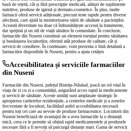
bază de rețetă, cât și fără prescripție medicală, alături de suplimente
nutritive, produse de igienă și dermato-cosmetice. În plus, multe
farmacii oferă servicii adiționale, precum teste rapide pentru diverse
afecțiuni, care ajută la monitorizarea stării de sănătate a pacienților.
Această diversitate nu doar că îmbunătățește accesul la tratamente,
dar sprijină și un stil de viață sănătos în comunitate. În concluzie,
farmaciile din Nuseni constituie un element esențial pentru sănătatea
și bunăstarea locuitorilor, oferind atât produse de calitate, cât și
servicii de consiliere. În continuare, vom prezenta o listă detaliată a
farmaciilor disponibile în Nuseni, pentru a ajuta cetățen
Accesibilitatea și serviciile farmaciilor
din Nuseni
Farmaciile din Nuseni, județul Bistrița-Năsăud, joacă un rol vital în
viața de zi cu zi a comunității, asigurând acces rapid la medicamente
și servicii de sănătate. Aceste unități sunt amplasate strategic în
apropierea cartierelor rezidențiale, a centrelor medicale și a zonelor
frecventate de locuitori, facilitând astfel accesibilitatea necesară
pentru toți cei care au nevoie de produse farmaceutice. Locuitorii din
Nuseni beneficiază de avantajul de a avea farmaciile la o distanță
mică, ceea ce le permite să obțină rapid medicamentele și produsele
necesare fără a fi nevoiți să parcurgă distanțe mari. Gama de servicii