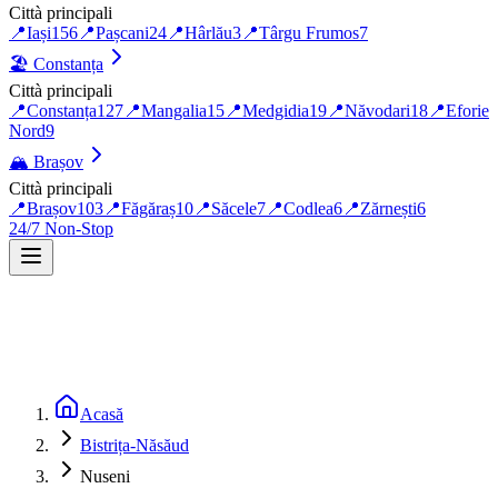
Città principali
📍
Iași
156
📍
Pașcani
24
📍
Hârlău
3
📍
Târgu Frumos
7
🏖️
Constanța
Città principali
📍
Constanța
127
📍
Mangalia
15
📍
Medgidia
19
📍
Năvodari
18
📍
Eforie
Nord
9
🏔️
Brașov
Città principali
📍
Brașov
103
📍
Făgăraș
10
📍
Săcele
7
📍
Codlea
6
📍
Zărnești
6
24/7 Non-Stop
Acasă
Bistrița-Năsăud
Nuseni