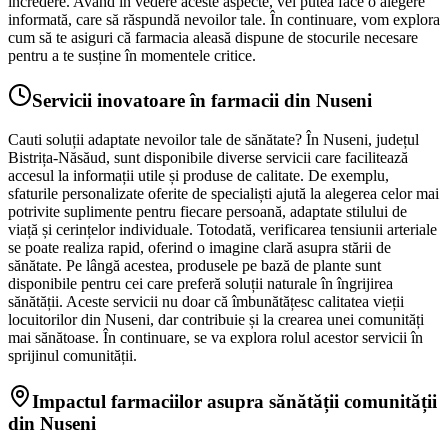
încredere. Având în vedere aceste aspecte, vei putea face o alegere
informată, care să răspundă nevoilor tale. În continuare, vom explora
cum să te asiguri că farmacia aleasă dispune de stocurile necesare
pentru a te susține în momentele critice.
Servicii inovatoare în farmacii din Nuseni
Cauti soluții adaptate nevoilor tale de sănătate? În Nuseni, județul
Bistrița-Năsăud, sunt disponibile diverse servicii care facilitează
accesul la informații utile și produse de calitate. De exemplu,
sfaturile personalizate oferite de specialiști ajută la alegerea celor mai
potrivite suplimente pentru fiecare persoană, adaptate stilului de
viață și cerințelor individuale. Totodată, verificarea tensiunii arteriale
se poate realiza rapid, oferind o imagine clară asupra stării de
sănătate. Pe lângă acestea, produsele pe bază de plante sunt
disponibile pentru cei care preferă soluții naturale în îngrijirea
sănătății. Aceste servicii nu doar că îmbunătățesc calitatea vieții
locuitorilor din Nuseni, dar contribuie și la crearea unei comunități
mai sănătoase. În continuare, se va explora rolul acestor servicii în
sprijinul comunității.
Impactul farmaciilor asupra sănătății comunității
din Nuseni