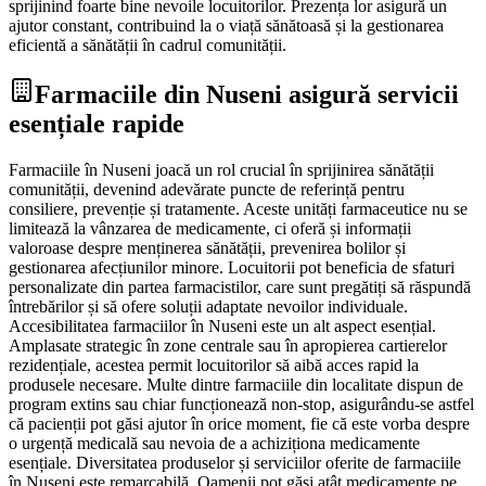
sprijinind foarte bine nevoile locuitorilor. Prezența lor asigură un
ajutor constant, contribuind la o viață sănătoasă și la gestionarea
eficientă a sănătății în cadrul comunității.
Farmaciile din Nuseni asigură servicii
esențiale rapide
Farmaciile în Nuseni joacă un rol crucial în sprijinirea sănătății
comunității, devenind adevărate puncte de referință pentru
consiliere, prevenție și tratamente. Aceste unități farmaceutice nu se
limitează la vânzarea de medicamente, ci oferă și informații
valoroase despre menținerea sănătății, prevenirea bolilor și
gestionarea afecțiunilor minore. Locuitorii pot beneficia de sfaturi
personalizate din partea farmacistilor, care sunt pregătiți să răspundă
întrebărilor și să ofere soluții adaptate nevoilor individuale.
Accesibilitatea farmaciilor în Nuseni este un alt aspect esențial.
Amplasate strategic în zone centrale sau în apropierea cartierelor
rezidențiale, acestea permit locuitorilor să aibă acces rapid la
produsele necesare. Multe dintre farmaciile din localitate dispun de
program extins sau chiar funcționează non-stop, asigurându-se astfel
că pacienții pot găsi ajutor în orice moment, fie că este vorba despre
o urgență medicală sau nevoia de a achiziționa medicamente
esențiale. Diversitatea produselor și serviciilor oferite de farmaciile
în Nuseni este remarcabilă. Oamenii pot găsi atât medicamente pe