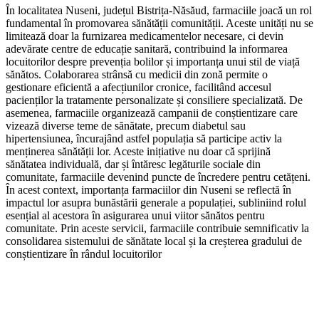
În localitatea Nuseni, județul Bistrița-Năsăud, farmaciile joacă un rol
fundamental în promovarea sănătății comunității. Aceste unități nu se
limitează doar la furnizarea medicamentelor necesare, ci devin
adevărate centre de educație sanitară, contribuind la informarea
locuitorilor despre prevenția bolilor și importanța unui stil de viață
sănătos. Colaborarea strânsă cu medicii din zonă permite o
gestionare eficientă a afecțiunilor cronice, facilitând accesul
pacienților la tratamente personalizate și consiliere specializată. De
asemenea, farmaciile organizează campanii de conștientizare care
vizează diverse teme de sănătate, precum diabetul sau
hipertensiunea, încurajând astfel populația să participe activ la
menținerea sănătății lor. Aceste inițiative nu doar că sprijină
sănătatea individuală, dar și întăresc legăturile sociale din
comunitate, farmaciile devenind puncte de încredere pentru cetățeni.
În acest context, importanța farmaciilor din Nuseni se reflectă în
impactul lor asupra bunăstării generale a populației, subliniind rolul
esențial al acestora în asigurarea unui viitor sănătos pentru
comunitate. Prin aceste servicii, farmaciile contribuie semnificativ la
consolidarea sistemului de sănătate local și la creșterea gradului de
conștientizare în rândul locuitorilor