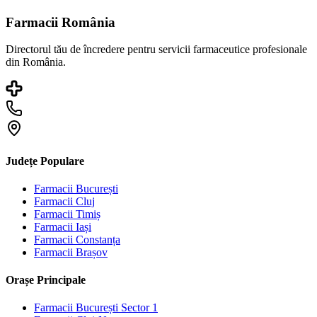
Farmacii România
Directorul tău de încredere pentru servicii farmaceutice profesionale
din România.
Județe Populare
Farmacii
București
Farmacii
Cluj
Farmacii
Timiș
Farmacii
Iași
Farmacii
Constanța
Farmacii
Brașov
Orașe Principale
Farmacii
București Sector 1