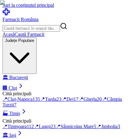
Sari la conținutul principal
Farmacii România
Acasă
Caută Farmacii
Județe Populare
🏛️
București
🏢
Cluj
Città principali
📍
Cluj-Napoca
135
📍
Turda
23
📍
Dej
17
📍
Gherla
20
📍
Câmpia
Turzii
7
🏭
Timiș
Città principali
📍
Timișoara
112
📍
Lugoj
23
📍
Sânnicolau Mare
5
📍
Jimbolia
3
🏛️
Iași