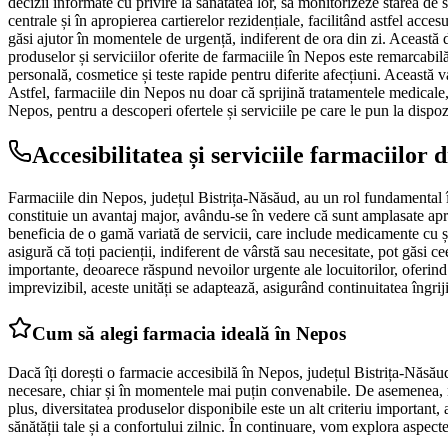
decizii informate cu privire la sănătatea lor, să monitorizeze starea de
centrale și în apropierea cartierelor rezidențiale, facilitând astfel acc
găsi ajutor în momentele de urgență, indiferent de ora din zi. Această d
produselor și serviciilor oferite de farmaciile în Nepos este remarcabil
personală, cosmetice și teste rapide pentru diferite afecțiuni. Această v
Astfel, farmaciile din Nepos nu doar că sprijină tratamentele medicale, c
Nepos, pentru a descoperi ofertele și serviciile pe care le pun la dispoz
Accesibilitatea și serviciile farmaciilor 
Farmaciile din Nepos, județul Bistrița-Năsăud, au un rol fundamental în
constituie un avantaj major, avându-se în vedere că sunt amplasate aproa
beneficia de o gamă variată de servicii, care include medicamente cu și 
asigură că toți pacienții, indiferent de vârstă sau necesitate, pot găs
importante, deoarece răspund nevoilor urgente ale locuitorilor, oferind
imprevizibil, aceste unități se adaptează, asigurând continuitatea îngriji
Cum să alegi farmacia ideală în Nepos
Dacă îți dorești o farmacie accesibilă în Nepos, județul Bistrița-Năsăud
necesare, chiar și în momentele mai puțin convenabile. De asemenea, nu t
plus, diversitatea produselor disponibile este un alt criteriu important
sănătății tale și a confortului zilnic. În continuare, vom explora aspecte