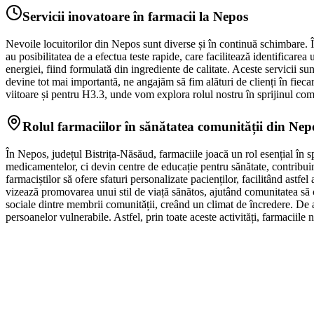
Servicii inovatoare în farmacii la Nepos
Nevoile locuitorilor din Nepos sunt diverse și în continuă schimbare. În a
au posibilitatea de a efectua teste rapide, care facilitează identificare
energiei, fiind formulată din ingrediente de calitate. Aceste servicii su
devine tot mai importantă, ne angajăm să fim alături de clienți în fieca
viitoare și pentru H3.3, unde vom explora rolul nostru în sprijinul comu
Rolul farmaciilor în sănătatea comunității din Nep
În Nepos, județul Bistrița-Năsăud, farmaciile joacă un rol esențial în sp
medicamentelor, ci devin centre de educație pentru sănătate, contribuin
farmaciștilor să ofere sfaturi personalizate pacienților, facilitând astf
vizează promovarea unui stil de viață sănătos, ajutând comunitatea să con
sociale dintre membrii comunității, creând un climat de încredere. De a
persoanelor vulnerabile. Astfel, prin toate aceste activități, farmaciile 