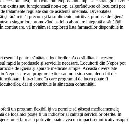
te accesibilitatea, farmaciile din Nepos sunt amplasate strategic în zone
rogram extins sau funcționează non-stop, asigurându-se că locuitorii pot
 de tratamente regulate sau de asistență imediată. Diversitatea
t și fără rețetă, precum și la suplimente nutritive, produse de igienă
într-un singur loc, promovând astfel o abordare integrată a sănătății.
În continuare, vă invităm să explorați lista farmaciilor disponibile în
 esențial pentru sănătatea locuitorilor. Accesibilitatea acestora
sul rapid la produsele și serviciile necesare. Locuitorii din Nepos pot
articole de igienă și aparate medicale simple. Această diversitate
le din Nepos care au program extins sau non-stop sunt deosebit de
 funcționare. Într-o lume în care programul de lucru poate fi
locuitorilor, dar și contribuie la sănătatea comunității
e oferă un program flexibil îți va permite să găsești medicamentele
 localnici poate fi un indicator al calității serviciilor oferite. În
alegerea unei farmacii potrivite poate avea un impact semnificativ asupra