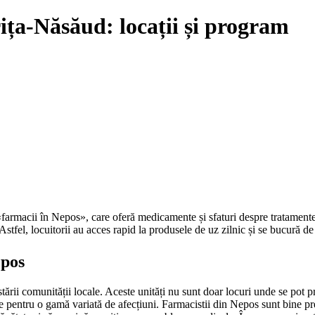
ița-Năsăud: locații și program
 «farmacii în Nepos», care oferă medicamente și sfaturi despre tratamente
 Astfel, locuitorii au acces rapid la produsele de uz zilnic și se bucură de s
epos
stării comunității locale. Aceste unități nu sunt doar locuri unde se pot
 pentru o gamă variată de afecțiuni. Farmacistii din Nepos sunt bine pregăt