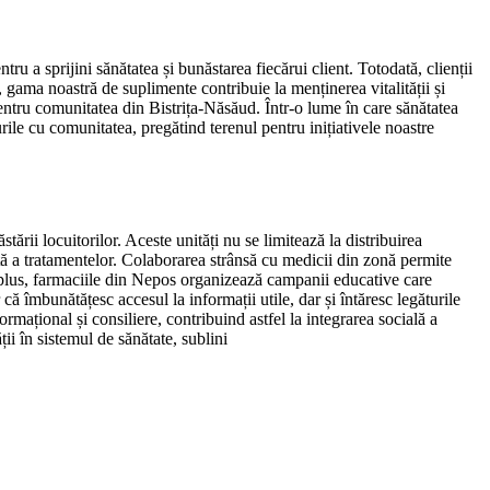
ru a sprijini sănătatea și bunăstarea fiecărui client. Totodată, clienții
a, gama noastră de suplimente contribuie la menținerea vitalității și
 pentru comunitatea din Bistrița-Năsăud. Într-o lume în care sănătatea
rile cu comunitatea, pregătind terenul pentru inițiativele noastre
ării locuitorilor. Aceste unități nu se limitează la distribuirea
tă a tratamentelor. Colaborarea strânsă cu medicii din zonă permite
 În plus, farmaciile din Nepos organizează campanii educative care
că îmbunătățesc accesul la informații utile, dar și întăresc legăturile
mațional și consiliere, contribuind astfel la integrarea socială a
ții în sistemul de sănătate, sublini