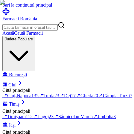
Sari la conținutul principal
Farmacii România
Acasă
Caută Farmacii
Județe Populare
🏛️
București
🏢
Cluj
Città principali
📍
Cluj-Napoca
135
📍
Turda
23
📍
Dej
17
📍
Gherla
20
📍
Câmpia Turzii
7
🏭
Timiș
Città principali
📍
Timișoara
112
📍
Lugoj
23
📍
Sânnicolau Mare
5
📍
Jimbolia
3
🏛️
Iași
Città principali