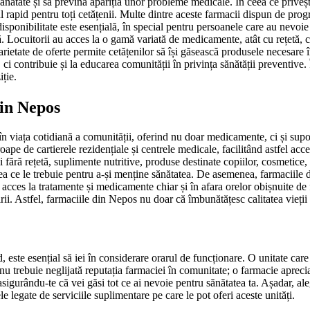
 sănătate și să prevină apariția unor probleme medicale. În ceea ce priveș
esul rapid pentru toți cetățenii. Multe dintre aceste farmacii dispun de p
isponibilitate este esențială, în special pentru persoanele care au nevoie
ă. Locuitorii au acces la o gamă variată de medicamente, atât cu rețetă, câ
arietate de oferte permite cetățenilor să își găsească produsele necesare 
i contribuie și la educarea comunității în privința sănătății preventive. 
iție.
din Nepos
 viața cotidiană a comunității, oferind nu doar medicamente, ci și suport
pe de cartierele rezidențiale și centrele medicale, facilitând astfel acce
fără rețetă, suplimente nutritive, produse destinate copiilor, cosmetice, 
i ceea ce le trebuie pentru a-și menține sănătatea. De asemenea, farmacii
 acces la tratamente și medicamente chiar și în afara orelor obișnuite de
rii. Astfel, farmaciile din Nepos nu doar că îmbunătățesc calitatea vieții 
, este esențial să iei în considerare orarul de funcționare. O unitate car
rebuie neglijată reputația farmaciei în comunitate; o farmacie apreciată de
, asigurându-te că vei găsi tot ce ai nevoie pentru sănătatea ta. Așadar, 
le legate de serviciile suplimentare pe care le pot oferi aceste unități.