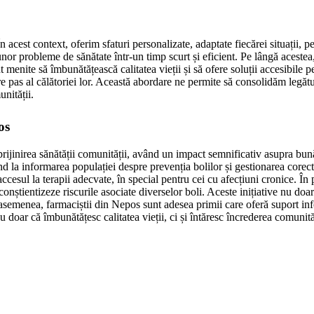
cest context, oferim sfaturi personalizate, adaptate fiecărei situații, pent
a unor probleme de sănătate într-un timp scurt și eficient. Pe lângă aceste
nt menite să îmbunătățească calitatea vieții și să ofere soluții accesibile
re pas al călătoriei lor. Această abordare ne permite să consolidăm legătu
nității.
os
rijinirea sănătății comunității, având un impact semnificativ asupra bunăst
d la informarea populației despre prevenția bolilor și gestionarea corec
el accesul la terapii adecvate, în special pentru cei cu afecțiuni cronice.
știentizeze riscurile asociate diverselor boli. Aceste inițiative nu doar 
semenea, farmaciștii din Nepos sunt adesea primii care oferă suport infor
nu doar că îmbunătățesc calitatea vieții, ci și întăresc încrederea comunită