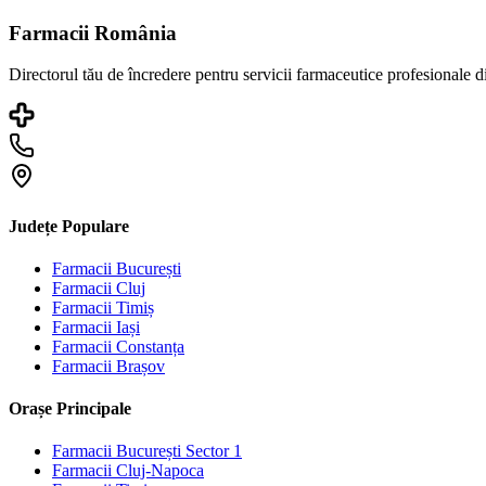
Farmacii România
Directorul tău de încredere pentru servicii farmaceutice profesionale 
Județe Populare
Farmacii
București
Farmacii
Cluj
Farmacii
Timiș
Farmacii
Iași
Farmacii
Constanța
Farmacii
Brașov
Orașe Principale
Farmacii
București Sector 1
Farmacii
Cluj-Napoca