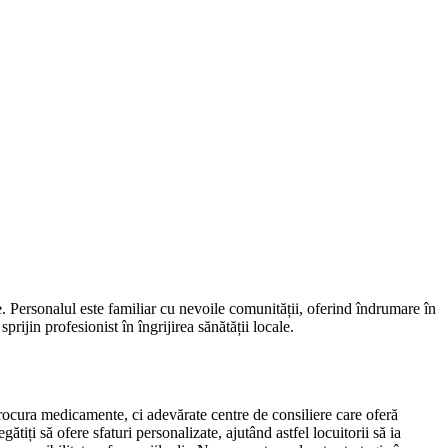
. Personalul este familiar cu nevoile comunității, oferind îndrumare în
prijin profesionist în îngrijirea sănătății locale.
 procura medicamente, ci adevărate centre de consiliere care oferă
iți să ofere sfaturi personalizate, ajutând astfel locuitorii să ia