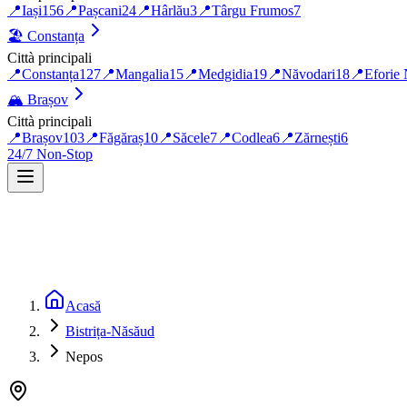
📍
Iași
156
📍
Pașcani
24
📍
Hârlău
3
📍
Târgu Frumos
7
🏖️
Constanța
Città principali
📍
Constanța
127
📍
Mangalia
15
📍
Medgidia
19
📍
Năvodari
18
📍
Eforie
🏔️
Brașov
Città principali
📍
Brașov
103
📍
Făgăraș
10
📍
Săcele
7
📍
Codlea
6
📍
Zărnești
6
24/7 Non-Stop
Acasă
Bistrița-Năsăud
Nepos