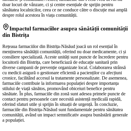
doar locuri de vânzare, ci și centre esențiale de sprijin pentru
sănătatea localnicilor, ceea ce ne conduce către o discuție mai amplă
despre rolul acestora în viața comunității.
Impactul farmaciilor asupra sănătății comunității
din Bistrița
Rețeaua farmaciilor din Bistrița-Năsăud joacă un rol esențial în
menținerea sănătății comunității, oferind nu doar medicamente, ci și
consiliere specializată. Aceste unități sunt puncte de încredere pentru
locuitorii din Bistrița, care beneficiază de educație sanitară prin
diverse campanii de prevenție organizate local. Colaborarea strânsă
cu medicii asigură o gestionare eficientă a pacienților cu afecțiuni
cronice, facilitând accesul la tratamente personalizate. De asemenea,
farmaciile contribuie la informarea populației despre importanța
stilului de viață sănătos, promovând obiceiuri benefice pentru
sănătate. În plus, farmaciile din zonă sunt adesea primele puncte de
contact pentru persoanele care necesită asistență medicală rapidă,
oferind sfaturi utile și sprijin în situații de urgență. În concluzie,
farmaciile din Bistrița-Năsăud sunt fundamentale pentru sănătatea
comunității, având un impact semnificativ asupra bunăstării generale
a populației.