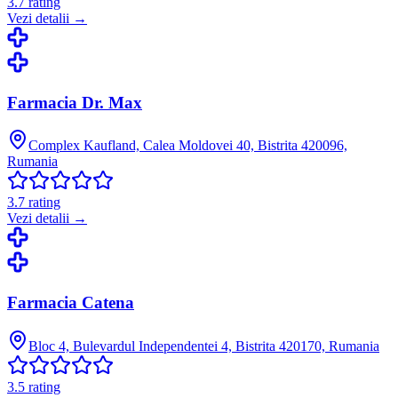
3.7
rating
Vezi detalii →
Farmacia Dr. Max
Complex Kaufland, Calea Moldovei 40, Bistrita 420096,
Rumania
3.7
rating
Vezi detalii →
Farmacia Catena
Bloc 4, Bulevardul Independentei 4, Bistrita 420170, Rumania
3.5
rating