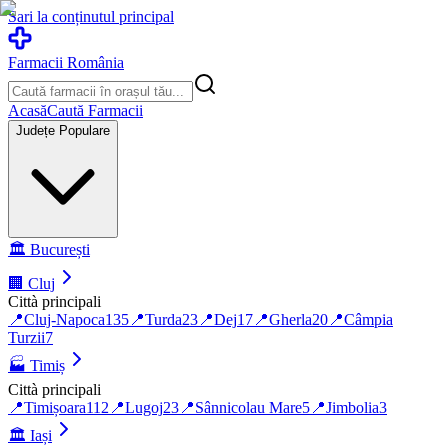
Sari la conținutul principal
Farmacii România
Acasă
Caută Farmacii
Județe Populare
🏛️
București
🏢
Cluj
Città principali
📍
Cluj-Napoca
135
📍
Turda
23
📍
Dej
17
📍
Gherla
20
📍
Câmpia
Turzii
7
🏭
Timiș
Città principali
📍
Timișoara
112
📍
Lugoj
23
📍
Sânnicolau Mare
5
📍
Jimbolia
3
🏛️
Iași