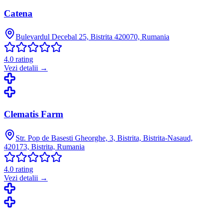
Catena
Bulevardul Decebal 25, Bistrita 420070, Rumania
4.0
rating
Vezi detalii →
Clematis Farm
Str. Pop de Basesti Gheorghe, 3, Bistrita, Bistrita-Nasaud,
420173, Bistrita, Rumania
4.0
rating
Vezi detalii →