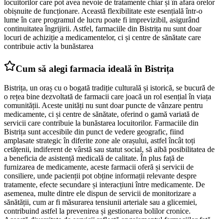
locuitorilor care pot avea nevoie de tratamente chiar și în afara orelor
obișnuite de funcționare. Această flexibilitate este esențială într-o
lume în care programul de lucru poate fi imprevizibil, asigurând
continuitatea îngrijirii. Astfel, farmaciile din Bistrița nu sunt doar
locuri de achiziție a medicamentelor, ci și centre de sănătate care
contribuie activ la bunăstarea
Cum să alegi farmacia ideală în Bistrița
Bistrița, un oraș cu o bogată tradiție culturală și istorică, se bucură de
o rețea bine dezvoltată de farmacii care joacă un rol esențial în viața
comunității. Aceste unități nu sunt doar puncte de vânzare pentru
medicamente, ci și centre de sănătate, oferind o gamă variată de
servicii care contribuie la bunăstarea locuitorilor. Farmaciile din
Bistrița sunt accesibile din punct de vedere geografic, fiind
amplasate strategic în diferite zone ale orașului, astfel încât toți
cetățenii, indiferent de vârstă sau statut social, să aibă posibilitatea de
a beneficia de asistență medicală de calitate. În plus față de
furnizarea de medicamente, aceste farmacii oferă și servicii de
consiliere, unde pacienții pot obține informații relevante despre
tratamente, efecte secundare și interacțiuni între medicamente. De
asemenea, multe dintre ele dispun de servicii de monitorizare a
sănătății, cum ar fi măsurarea tensiunii arteriale sau a glicemiei,
contribuind astfel la prevenirea și gestionarea bolilor cronice.