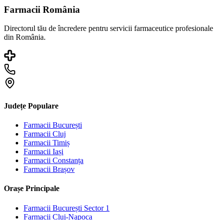
Farmacii România
Directorul tău de încredere pentru servicii farmaceutice profesionale
din România.
Județe Populare
Farmacii
București
Farmacii
Cluj
Farmacii
Timiș
Farmacii
Iași
Farmacii
Constanța
Farmacii
Brașov
Orașe Principale
Farmacii
București Sector 1
Farmacii
Cluj-Napoca