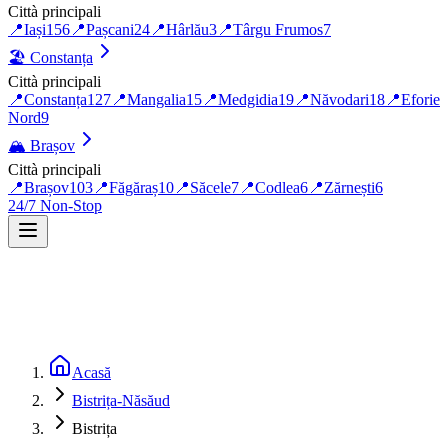
Città principali
📍
Iași
156
📍
Pașcani
24
📍
Hârlău
3
📍
Târgu Frumos
7
🏖️
Constanța
Città principali
📍
Constanța
127
📍
Mangalia
15
📍
Medgidia
19
📍
Năvodari
18
📍
Eforie
Nord
9
🏔️
Brașov
Città principali
📍
Brașov
103
📍
Făgăraș
10
📍
Săcele
7
📍
Codlea
6
📍
Zărnești
6
24/7 Non-Stop
Acasă
Bistrița-Năsăud
Bistrița