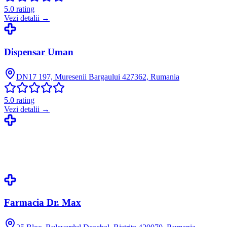
5.0
rating
Vezi detalii →
Dispensar Uman
DN17 197, Muresenii Bargaului 427362, Rumania
5.0
rating
Vezi detalii →
Farmacia Dr. Max