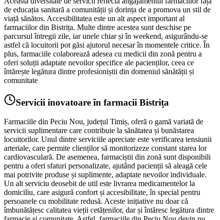
Această diversitate de servicii reflectă angajamentul farmaciilor față
de educația sanitară a comunității și dorința de a promova un stil de
viață sănătos. Accesibilitatea este un alt aspect important al
farmaciilor din Bistrița. Multe dintre acestea sunt deschise pe
parcursul întregii zile, iar unele chiar și în weekend, asigurându-se
astfel că locuitorii pot găsi ajutorul necesar în momentele critice. În
plus, farmaciile colaborează adesea cu medicii din zonă pentru a
oferi soluții adaptate nevoilor specifice ale pacienților, ceea ce
întărește legătura dintre profesioniștii din domeniul sănătății și
comunitate
Servicii inovatoare în farmacii Bistrița
Farmaciile din Peciu Nou, județul Timiș, oferă o gamă variată de
servicii suplimentare care contribuie la sănătatea și bunăstarea
locuitorilor. Unul dintre serviciile apreciate este verificarea tensiunii
arteriale, care permite clienților să monitorizeze constant starea lor
cardiovasculară. De asemenea, farmaciștii din zonă sunt disponibili
pentru a oferi sfaturi personalizate, ajutând pacienții să aleagă cele
mai potrivite produse și suplimente, adaptate nevoilor individuale.
Un alt serviciu deosebit de util este livrarea medicamentelor la
domiciliu, care asigură confort și accesibilitate, în special pentru
persoanele cu mobilitate redusă. Aceste inițiative nu doar că
îmbunătățesc calitatea vieții cetățenilor, dar și întăresc legătura dintre
farmacie și comunitate. Astfel, farmaciile din Peciu Nou devin nu