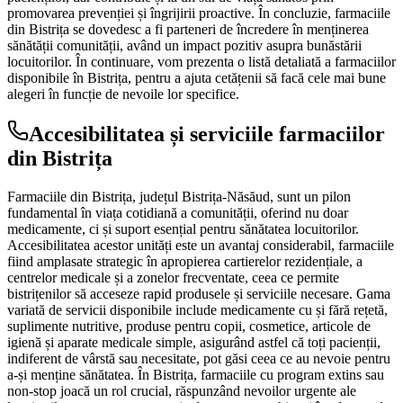
promovarea prevenției și îngrijirii proactive. În concluzie, farmaciile
din Bistrița se dovedesc a fi parteneri de încredere în menținerea
sănătății comunității, având un impact pozitiv asupra bunăstării
locuitorilor. În continuare, vom prezenta o listă detaliată a farmaciilor
disponibile în Bistrița, pentru a ajuta cetățenii să facă cele mai bune
alegeri în funcție de nevoile lor specifice.
Accesibilitatea și serviciile farmaciilor
din Bistrița
Farmaciile din Bistrița, județul Bistrița-Năsăud, sunt un pilon
fundamental în viața cotidiană a comunității, oferind nu doar
medicamente, ci și suport esențial pentru sănătatea locuitorilor.
Accesibilitatea acestor unități este un avantaj considerabil, farmaciile
fiind amplasate strategic în apropierea cartierelor rezidențiale, a
centrelor medicale și a zonelor frecventate, ceea ce permite
bistrițenilor să acceseze rapid produsele și serviciile necesare. Gama
variată de servicii disponibile include medicamente cu și fără rețetă,
suplimente nutritive, produse pentru copii, cosmetice, articole de
igienă și aparate medicale simple, asigurând astfel că toți pacienții,
indiferent de vârstă sau necesitate, pot găsi ceea ce au nevoie pentru
a-și menține sănătatea. În Bistrița, farmaciile cu program extins sau
non-stop joacă un rol crucial, răspunzând nevoilor urgente ale