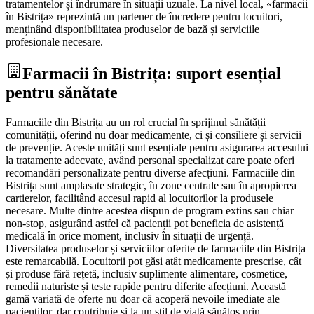
tratamentelor și îndrumare în situații uzuale. La nivel local, «farmacii
în Bistrița» reprezintă un partener de încredere pentru locuitori,
menținând disponibilitatea produselor de bază și serviciile
profesionale necesare.
Farmacii în Bistrița: suport esențial
pentru sănătate
Farmaciile din Bistrița au un rol crucial în sprijinul sănătății
comunității, oferind nu doar medicamente, ci și consiliere și servicii
de prevenție. Aceste unități sunt esențiale pentru asigurarea accesului
la tratamente adecvate, având personal specializat care poate oferi
recomandări personalizate pentru diverse afecțiuni. Farmaciile din
Bistrița sunt amplasate strategic, în zone centrale sau în apropierea
cartierelor, facilitând accesul rapid al locuitorilor la produsele
necesare. Multe dintre acestea dispun de program extins sau chiar
non-stop, asigurând astfel că pacienții pot beneficia de asistență
medicală în orice moment, inclusiv în situații de urgență.
Diversitatea produselor și serviciilor oferite de farmaciile din Bistrița
este remarcabilă. Locuitorii pot găsi atât medicamente prescrise, cât
și produse fără rețetă, inclusiv suplimente alimentare, cosmetice,
remedii naturiste și teste rapide pentru diferite afecțiuni. Această
gamă variată de oferte nu doar că acoperă nevoile imediate ale
pacienților, dar contribuie și la un stil de viață sănătos prin