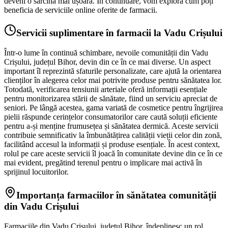
deveni o sarcină mai ușoară. În continuare, vom explora cum poți
beneficia de serviciile online oferite de farmacii.
Servicii suplimentare în farmacii la Vadu Crișului
Într-o lume în continuă schimbare, nevoile comunității din Vadu
Crișului, județul Bihor, devin din ce în ce mai diverse. Un aspect
important îl reprezintă sfaturile personalizate, care ajută la orientarea
clienților în alegerea celor mai potrivite produse pentru sănătatea lor.
Totodată, verificarea tensiunii arteriale oferă informații esențiale
pentru monitorizarea stării de sănătate, fiind un serviciu apreciat de
seniori. Pe lângă acestea, gama variată de cosmetice pentru îngrijirea
pielii răspunde cerințelor consumatorilor care caută soluții eficiente
pentru a-și menține frumusețea și sănătatea dermică. Aceste servicii
contribuie semnificativ la îmbunătățirea calității vieții celor din zonă,
facilitând accesul la informații și produse esențiale. În acest context,
rolul pe care aceste servicii îl joacă în comunitate devine din ce în ce
mai evident, pregătind terenul pentru o implicare mai activă în
sprijinul locuitorilor.
Importanța farmaciilor în sănătatea comunității
din Vadu Crișului
Farmaciile din Vadu Crișului, județul Bihor, îndeplinesc un rol