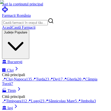
Sari la conținutul principal
Farmacii România
Acasă
Caută Farmacii
Județe Populare
🏛️
București
🏢
Cluj
Città principali
📍
Cluj-Napoca
135
📍
Turda
23
📍
Dej
17
📍
Gherla
20
📍
Câmpia
Turzii
7
🏭
Timiș
Città principali
📍
Timișoara
112
📍
Lugoj
23
📍
Sânnicolau Mare
5
📍
Jimbolia
3
🏛️
Iași