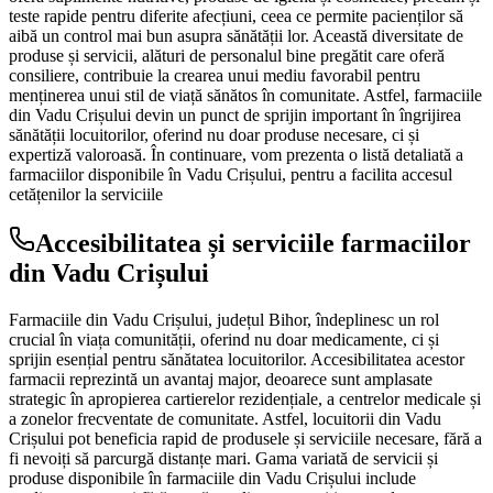
teste rapide pentru diferite afecțiuni, ceea ce permite pacienților să
aibă un control mai bun asupra sănătății lor. Această diversitate de
produse și servicii, alături de personalul bine pregătit care oferă
consiliere, contribuie la crearea unui mediu favorabil pentru
menținerea unui stil de viață sănătos în comunitate. Astfel, farmaciile
din Vadu Crișului devin un punct de sprijin important în îngrijirea
sănătății locuitorilor, oferind nu doar produse necesare, ci și
expertiză valoroasă. În continuare, vom prezenta o listă detaliată a
farmaciilor disponibile în Vadu Crișului, pentru a facilita accesul
cetățenilor la serviciile
Accesibilitatea și serviciile farmaciilor
din Vadu Crișului
Farmaciile din Vadu Crișului, județul Bihor, îndeplinesc un rol
crucial în viața comunității, oferind nu doar medicamente, ci și
sprijin esențial pentru sănătatea locuitorilor. Accesibilitatea acestor
farmacii reprezintă un avantaj major, deoarece sunt amplasate
strategic în apropierea cartierelor rezidențiale, a centrelor medicale și
a zonelor frecventate de comunitate. Astfel, locuitorii din Vadu
Crișului pot beneficia rapid de produsele și serviciile necesare, fără a
fi nevoiți să parcurgă distanțe mari. Gama variată de servicii și
produse disponibile în farmaciile din Vadu Crișului include