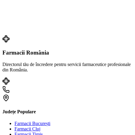
Farmacii România
Directorul tău de încredere pentru servicii farmaceutice profesionale
din România.
Județe Populare
Farmacii
București
Farmacii
Cluj
Farmacii
Timiș