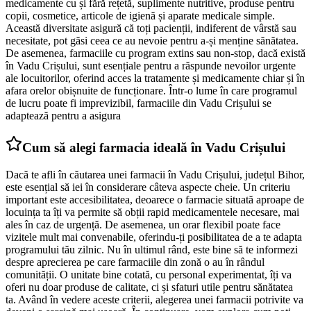
medicamente cu și fără rețetă, suplimente nutritive, produse pentru
copii, cosmetice, articole de igienă și aparate medicale simple.
Această diversitate asigură că toți pacienții, indiferent de vârstă sau
necesitate, pot găsi ceea ce au nevoie pentru a-și menține sănătatea.
De asemenea, farmaciile cu program extins sau non-stop, dacă există
în Vadu Crișului, sunt esențiale pentru a răspunde nevoilor urgente
ale locuitorilor, oferind acces la tratamente și medicamente chiar și în
afara orelor obișnuite de funcționare. Într-o lume în care programul
de lucru poate fi imprevizibil, farmaciile din Vadu Crișului se
adaptează pentru a asigura
Cum să alegi farmacia ideală în Vadu Crișului
Dacă te afli în căutarea unei farmacii în Vadu Crișului, județul Bihor,
este esențial să iei în considerare câteva aspecte cheie. Un criteriu
important este accesibilitatea, deoarece o farmacie situată aproape de
locuința ta îți va permite să obții rapid medicamentele necesare, mai
ales în caz de urgență. De asemenea, un orar flexibil poate face
vizitele mult mai convenabile, oferindu-ți posibilitatea de a te adapta
programului tău zilnic. Nu în ultimul rând, este bine să te informezi
despre aprecierea pe care farmaciile din zonă o au în rândul
comunității. O unitate bine cotată, cu personal experimentat, îți va
oferi nu doar produse de calitate, ci și sfaturi utile pentru sănătatea
ta. Având în vedere aceste criterii, alegerea unei farmacii potrivite va