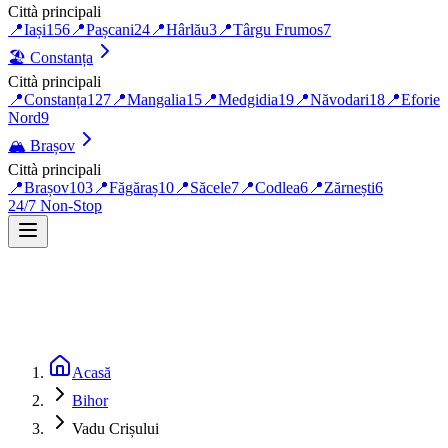
Città principali
📍
Iași
156
📍
Pașcani
24
📍
Hârlău
3
📍
Târgu Frumos
7
🏖️
Constanța
Città principali
📍
Constanța
127
📍
Mangalia
15
📍
Medgidia
19
📍
Năvodari
18
📍
Eforie
Nord
9
🏔️
Brașov
Città principali
📍
Brașov
103
📍
Făgăraș
10
📍
Săcele
7
📍
Codlea
6
📍
Zărnești
6
24/7 Non-Stop
Acasă
Bihor
Vadu Crișului