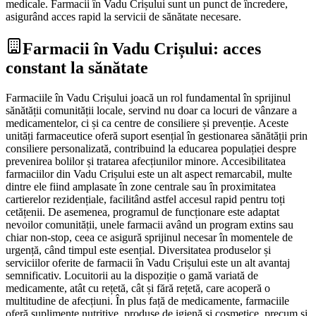
medicale. Farmacii în Vadu Crișului sunt un punct de încredere,
asigurând acces rapid la servicii de sănătate necesare.
Farmacii în Vadu Crișului: acces
constant la sănătate
Farmaciile în Vadu Crișului joacă un rol fundamental în sprijinul
sănătății comunității locale, servind nu doar ca locuri de vânzare a
medicamentelor, ci și ca centre de consiliere și prevenție. Aceste
unități farmaceutice oferă suport esențial în gestionarea sănătății prin
consiliere personalizată, contribuind la educarea populației despre
prevenirea bolilor și tratarea afecțiunilor minore. Accesibilitatea
farmaciilor din Vadu Crișului este un alt aspect remarcabil, multe
dintre ele fiind amplasate în zone centrale sau în proximitatea
cartierelor rezidențiale, facilitând astfel accesul rapid pentru toți
cetățenii. De asemenea, programul de funcționare este adaptat
nevoilor comunității, unele farmacii având un program extins sau
chiar non-stop, ceea ce asigură sprijinul necesar în momentele de
urgență, când timpul este esențial. Diversitatea produselor și
serviciilor oferite de farmacii în Vadu Crișului este un alt avantaj
semnificativ. Locuitorii au la dispoziție o gamă variată de
medicamente, atât cu rețetă, cât și fără rețetă, care acoperă o
multitudine de afecțiuni. În plus față de medicamente, farmaciile
oferă suplimente nutritive, produse de igienă și cosmetice, precum și