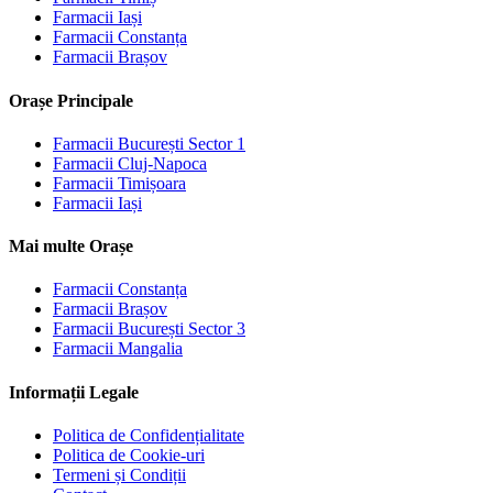
Farmacii
Iași
Farmacii
Constanța
Farmacii
Brașov
Orașe Principale
Farmacii
București Sector 1
Farmacii
Cluj-Napoca
Farmacii
Timișoara
Farmacii
Iași
Mai multe Orașe
Farmacii
Constanța
Farmacii
Brașov
Farmacii
București Sector 3
Farmacii
Mangalia
Informații Legale
Politica de Confidențialitate
Politica de Cookie-uri
Termeni și Condiții