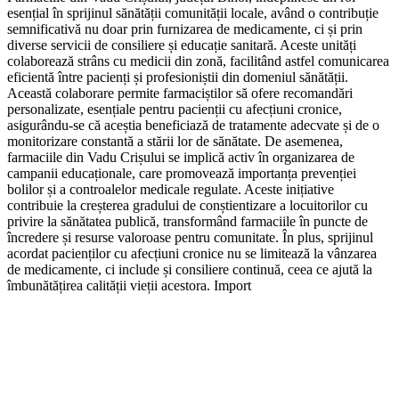
esențial în sprijinul sănătății comunității locale, având o contribuție
semnificativă nu doar prin furnizarea de medicamente, ci și prin
diverse servicii de consiliere și educație sanitară. Aceste unități
colaborează strâns cu medicii din zonă, facilitând astfel comunicarea
eficientă între pacienți și profesioniștii din domeniul sănătății.
Această colaborare permite farmaciștilor să ofere recomandări
personalizate, esențiale pentru pacienții cu afecțiuni cronice,
asigurându-se că aceștia beneficiază de tratamente adecvate și de o
monitorizare constantă a stării lor de sănătate. De asemenea,
farmaciile din Vadu Crișului se implică activ în organizarea de
campanii educaționale, care promovează importanța prevenției
bolilor și a controalelor medicale regulate. Aceste inițiative
contribuie la creșterea gradului de conștientizare a locuitorilor cu
privire la sănătatea publică, transformând farmaciile în puncte de
încredere și resurse valoroase pentru comunitate. În plus, sprijinul
acordat pacienților cu afecțiuni cronice nu se limitează la vânzarea
de medicamente, ci include și consiliere continuă, ceea ce ajută la
îmbunătățirea calității vieții acestora. Import