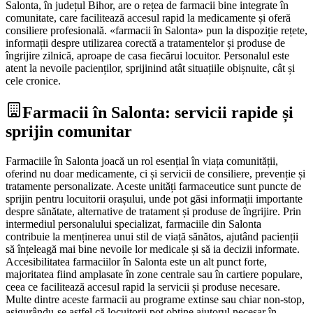
Salonta, în județul Bihor, are o rețea de farmacii bine integrate în
comunitate, care facilitează accesul rapid la medicamente și oferă
consiliere profesională. «farmacii în Salonta» pun la dispoziție rețete,
informații despre utilizarea corectă a tratamentelor și produse de
îngrijire zilnică, aproape de casa fiecărui locuitor. Personalul este
atent la nevoile pacienților, sprijinind atât situațiile obișnuite, cât și
cele cronice.
Farmacii în Salonta: servicii rapide și
sprijin comunitar
Farmaciile în Salonta joacă un rol esențial în viața comunității,
oferind nu doar medicamente, ci și servicii de consiliere, prevenție și
tratamente personalizate. Aceste unități farmaceutice sunt puncte de
sprijin pentru locuitorii orașului, unde pot găsi informații importante
despre sănătate, alternative de tratament și produse de îngrijire. Prin
intermediul personalului specializat, farmaciile din Salonta
contribuie la menținerea unui stil de viață sănătos, ajutând pacienții
să înțeleagă mai bine nevoile lor medicale și să ia decizii informate.
Accesibilitatea farmaciilor în Salonta este un alt punct forte,
majoritatea fiind amplasate în zone centrale sau în cartiere populare,
ceea ce facilitează accesul rapid la servicii și produse necesare.
Multe dintre aceste farmacii au programe extinse sau chiar non-stop,
asigurându-se astfel că locuitorii pot obține ajutorul necesar în