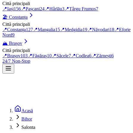
Città principali
📍
Iași
156
📍
Pașcani
24
📍
Hârlău
3
📍
Târgu Frumos
7
🏖️
Constanța
Città principali
📍
Constanța
127
📍
Mangalia
15
📍
Medgidia
19
📍
Năvodari
18
📍
Eforie
Nord
9
🏔️
Brașov
Città principali
📍
Brașov
103
📍
Făgăraș
10
📍
Săcele
7
📍
Codlea
6
📍
Zărnești
6
24/7 Non-Stop
Acasă
Bihor
Salonta