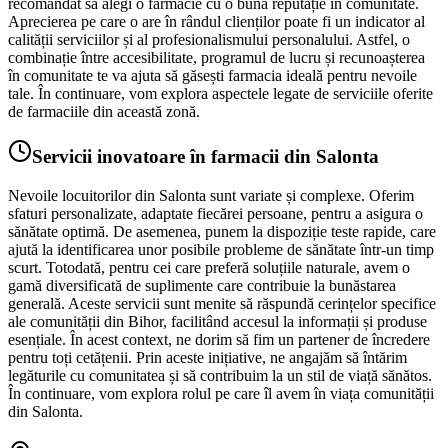
recomandat să alegi o farmacie cu o bună reputație în comunitate.
Aprecierea pe care o are în rândul clienților poate fi un indicator al
calității serviciilor și al profesionalismului personalului. Astfel, o
combinație între accesibilitate, programul de lucru și recunoașterea
în comunitate te va ajuta să găsești farmacia ideală pentru nevoile
tale. În continuare, vom explora aspectele legate de serviciile oferite
de farmaciile din această zonă.
Servicii inovatoare în farmacii din Salonta
Nevoile locuitorilor din Salonta sunt variate și complexe. Oferim
sfaturi personalizate, adaptate fiecărei persoane, pentru a asigura o
sănătate optimă. De asemenea, punem la dispoziție teste rapide, care
ajută la identificarea unor posibile probleme de sănătate într-un timp
scurt. Totodată, pentru cei care preferă soluțiile naturale, avem o
gamă diversificată de suplimente care contribuie la bunăstarea
generală. Aceste servicii sunt menite să răspundă cerințelor specifice
ale comunității din Bihor, facilitând accesul la informații și produse
esențiale. În acest context, ne dorim să fim un partener de încredere
pentru toți cetățenii. Prin aceste inițiative, ne angajăm să întărim
legăturile cu comunitatea și să contribuim la un stil de viață sănătos.
În continuare, vom explora rolul pe care îl avem în viața comunității
din Salonta.