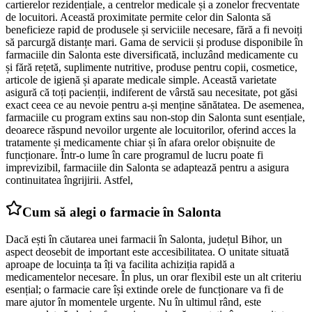
cartierelor rezidențiale, a centrelor medicale și a zonelor frecventate
de locuitori. Această proximitate permite celor din Salonta să
beneficieze rapid de produsele și serviciile necesare, fără a fi nevoiți
să parcurgă distanțe mari. Gama de servicii și produse disponibile în
farmaciile din Salonta este diversificată, incluzând medicamente cu
și fără rețetă, suplimente nutritive, produse pentru copii, cosmetice,
articole de igienă și aparate medicale simple. Această varietate
asigură că toți pacienții, indiferent de vârstă sau necesitate, pot găsi
exact ceea ce au nevoie pentru a-și menține sănătatea. De asemenea,
farmaciile cu program extins sau non-stop din Salonta sunt esențiale,
deoarece răspund nevoilor urgente ale locuitorilor, oferind acces la
tratamente și medicamente chiar și în afara orelor obișnuite de
funcționare. Într-o lume în care programul de lucru poate fi
imprevizibil, farmaciile din Salonta se adaptează pentru a asigura
continuitatea îngrijirii. Astfel,
Cum să alegi o farmacie în Salonta
Dacă ești în căutarea unei farmacii în Salonta, județul Bihor, un
aspect deosebit de important este accesibilitatea. O unitate situată
aproape de locuința ta îți va facilita achiziția rapidă a
medicamentelor necesare. În plus, un orar flexibil este un alt criteriu
esențial; o farmacie care își extinde orele de funcționare va fi de
mare ajutor în momentele urgente. Nu în ultimul rând, este