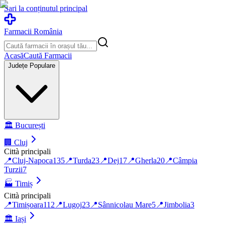
Sari la conținutul principal
Farmacii România
Acasă
Caută Farmacii
Județe Populare
🏛️
București
🏢
Cluj
Città principali
📍
Cluj-Napoca
135
📍
Turda
23
📍
Dej
17
📍
Gherla
20
📍
Câmpia
Turzii
7
🏭
Timiș
Città principali
📍
Timișoara
112
📍
Lugoj
23
📍
Sânnicolau Mare
5
📍
Jimbolia
3
🏛️
Iași