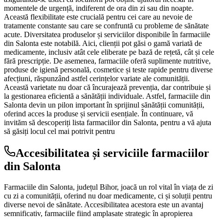
momentele de urgență, indiferent de ora din zi sau din noapte.
Această flexibilitate este crucială pentru cei care au nevoie de
tratamente constante sau care se confruntă cu probleme de sănătate
acute. Diversitatea produselor și serviciilor disponibile în farmaciile
din Salonta este notabilă. Aici, clienții pot găsi o gamă variată de
medicamente, inclusiv atât cele eliberate pe bază de rețetă, cât și cele
fără prescripție. De asemenea, farmaciile oferă suplimente nutritive,
produse de igienă personală, cosmetice și teste rapide pentru diverse
afecțiuni, răspunzând astfel cerințelor variate ale comunității.
Această varietate nu doar că încurajează prevenția, dar contribuie și
la gestionarea eficientă a sănătății individuale. Astfel, farmaciile din
Salonta devin un pilon important în sprijinul sănătății comunității,
oferind acces la produse și servicii esențiale. În continuare, vă
invităm să descoperiți lista farmaciilor din Salonta, pentru a vă ajuta
să găsiți locul cel mai potrivit pentru
Accesibilitatea și serviciile farmaciilor
din Salonta
Farmaciile din Salonta, județul Bihor, joacă un rol vital în viața de zi
cu zi a comunității, oferind nu doar medicamente, ci și soluții pentru
diverse nevoi de sănătate. Accesibilitatea acestora este un avantaj
semnificativ, farmaciile fiind amplasate strategic în apropierea