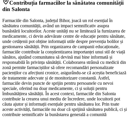
Contribuția farmaciilor la sănătatea comunității
din Salonta
Farmaciile din Salonta, județul Bihor, joacă un rol esențial în
sănătatea comunității, având un impact semnificativ asupra
bunăstării locuitorilor. Aceste unități nu se limitează la furnizarea de
medicamente, ci devin adevărate centre de educație pentru sănătate,
unde cetățenii pot obține informații utile despre prevenția bolilor și
gestionarea sănătății. Prin organizarea de campanii educaționale,
farmaciile contribuie la conștientizarea importanței unui stil de viață
sănătos, ajutând comunitatea să devină mai bine informată și
responsabilă în privința sănătății. Colaborarea strânsă cu medicii din
zonă permite farmaciștilor să ofere recomandări personalizate
pacienților cu afecțiuni cronice, asigurându-se că aceștia beneficiază
de tratamente adecvate și de monitorizare constantă. Astfel,
farmaciile devin puncte de sprijin pentru persoanele cu nevoi
speciale, oferind nu doar medicamente, ci și soluții pentru
îmbunătățirea sănătății. În acest context, farmaciile din Salonta
contribuie la crearea unui mediu de încredere, unde locuitorii pot
căuta ajutor și informații esențiale pentru sănătatea lor. Prin toate
aceste activități, farmaciile nu doar că sprijină sănătatea publică, ci și
contribuie semnificativ la bunăstarea generală a comunită