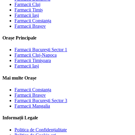
Farmacii
Cluj
Farmacii
Timiș
Farmacii
Iași
Farmacii
Constanța
Farmacii
Brașov
Orașe Principale
Farmacii
București Sector 1
Farmacii
Cluj-Napoca
Farmacii
Timișoara
Farmacii
Iași
Mai multe Orașe
Farmacii
Constanța
Farmacii
Brașov
Farmacii
București Sector 3
Farmacii
Mangalia
Informații Legale
Politica de Confidențialitate