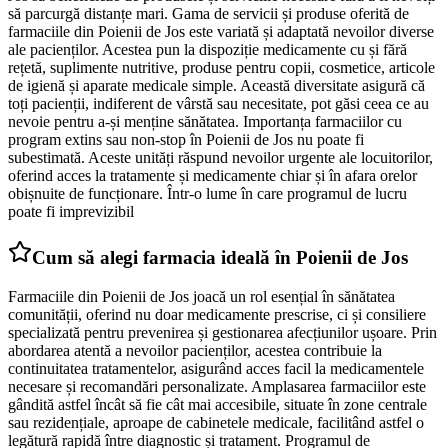
să parcurgă distanțe mari. Gama de servicii și produse oferită de
farmaciile din Poienii de Jos este variată și adaptată nevoilor diverse
ale pacienților. Acestea pun la dispoziție medicamente cu și fără
rețetă, suplimente nutritive, produse pentru copii, cosmetice, articole
de igienă și aparate medicale simple. Această diversitate asigură că
toți pacienții, indiferent de vârstă sau necesitate, pot găsi ceea ce au
nevoie pentru a-și menține sănătatea. Importanța farmaciilor cu
program extins sau non-stop în Poienii de Jos nu poate fi
subestimată. Aceste unități răspund nevoilor urgente ale locuitorilor,
oferind acces la tratamente și medicamente chiar și în afara orelor
obișnuite de funcționare. Într-o lume în care programul de lucru
poate fi imprevizibil
Cum să alegi farmacia ideală în Poienii de Jos
Farmaciile din Poienii de Jos joacă un rol esențial în sănătatea
comunității, oferind nu doar medicamente prescrise, ci și consiliere
specializată pentru prevenirea și gestionarea afecțiunilor ușoare. Prin
abordarea atentă a nevoilor pacienților, acestea contribuie la
continuitatea tratamentelor, asigurând acces facil la medicamentele
necesare și recomandări personalizate. Amplasarea farmaciilor este
gândită astfel încât să fie cât mai accesibile, situate în zone centrale
sau rezidențiale, aproape de cabinetele medicale, facilitând astfel o
legătură rapidă între diagnostic și tratament. Programul de