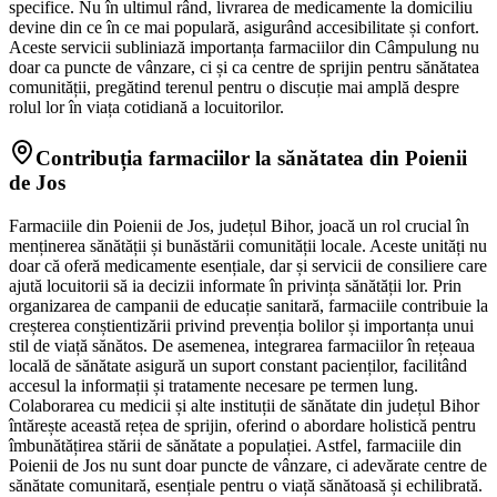
specifice. Nu în ultimul rând, livrarea de medicamente la domiciliu
devine din ce în ce mai populară, asigurând accesibilitate și confort.
Aceste servicii subliniază importanța farmaciilor din Câmpulung nu
doar ca puncte de vânzare, ci și ca centre de sprijin pentru sănătatea
comunității, pregătind terenul pentru o discuție mai amplă despre
rolul lor în viața cotidiană a locuitorilor.
Contribuția farmaciilor la sănătatea din Poienii
de Jos
Farmaciile din Poienii de Jos, județul Bihor, joacă un rol crucial în
menținerea sănătății și bunăstării comunității locale. Aceste unități nu
doar că oferă medicamente esențiale, dar și servicii de consiliere care
ajută locuitorii să ia decizii informate în privința sănătății lor. Prin
organizarea de campanii de educație sanitară, farmaciile contribuie la
creșterea conștientizării privind prevenția bolilor și importanța unui
stil de viață sănătos. De asemenea, integrarea farmaciilor în rețeaua
locală de sănătate asigură un suport constant pacienților, facilitând
accesul la informații și tratamente necesare pe termen lung.
Colaborarea cu medicii și alte instituții de sănătate din județul Bihor
întărește această rețea de sprijin, oferind o abordare holistică pentru
îmbunătățirea stării de sănătate a populației. Astfel, farmaciile din
Poienii de Jos nu sunt doar puncte de vânzare, ci adevărate centre de
sănătate comunitară, esențiale pentru o viață sănătoasă și echilibrată.