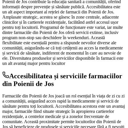
Poienii de Jos contribuie la educația sanitară a comunității, oferind
informații despre prevenție și sănătate publică. Accesibilitatea este
un alt aspect important al rețelei de farmacii din Poienii de Jos.
Amplasate strategic, acestea se găsesc în zone centrale, adiacente
clinicilor și în cartierele rezidențiale, facilitând astfel accesul ușor
pentru toți locuitorii. Programul de funcționare este variat, iar multe
dintre farmaciile din Poienii de Jos oferă servicii extinse, inclusiv
program non-stop sau deschidere în weekenduri. Această
flexibilitate este esențială pentru a răspunde nevoilor diverse ale
comunității, asigurându-se că toți cetățenii au acces la medicamente
și servicii de sănătate, indiferent de momentul în care au nevoie de
ele. Diversitatea produselor și serviciilor disponibile în farmacii este
un alt avantaj major pentru locuitor
Accesibilitatea și serviciile farmaciilor
din Poienii de Jos
Farmaciile din Poienii de Jos joacă un rol esențial în viața de zi cu zi
a comunității, asigurând acces rapid la medicamente și servicii de
sănătate pentru toți locuitorii. Accesibilitatea acestora este un avantaj
major, farmaciile fiind situate strategic în apropierea cartierelor
rezidențiale, a centrelor medicale și a zonelor frecventate de
comunitate. Această proximitate permite locuitorilor din Poienii de
Jos să beneficieze de produsele și serviciile necesare fără a fi nevoiți