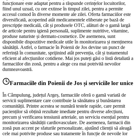
funcționare este adaptat pentru a răspunde cerințelor locuitorilor,
fiind unul uzual, cu ore extinse în timpul zilei, pentru a permite
accesul comod în diverse momente ale zilei. Oferta farmaciilor este
diversificată, acoperind atât medicamentele eliberate pe bază de
prescripție medicală, cât și produsele OTC, alături de o gamă largă
de articole pentru igienă personală, suplimente nutritive, vitamine,
produse naturiste și dermato-cosmetice. De asemenea, sunt
disponibile dispozitive medicale utile în monitorizarea și menținerea
sănătății. Astfel, o farmacie în Poienii de Jos devine un punct de
referință în comunitate, sprijinind atât prevenția, cât și tratamentul
eficient al afecțiunilor cotidiene. Mai jos puteți găsi o listă detaliată a
farmaciilor din zonă, pentru a alege cea mai potrivită nevoilor
dumneavoastră.
Farmaciile din Poienii de Jos și serviciile lor unice
În Câmpulung, județul Argeș, farmaciile oferă o gamă variată de
servicii suplimentare care contribuie la sănătatea și bunăstarea
comunității. Printre acestea se numără testele rapide, care permit
pacienților să obțină rezultate imediate pentru diverse afecțiuni,
precum și verificarea tensiunii arteriale, un serviciu esențial pentru
monitorizarea sănătății cardiovasculare. De asemenea, farmacii din
zonă pun accent pe sfaturile personalizate, ajutând clienții să aleagă
cele mai potrivite produse sau tratamente în funcție de nevoile lor