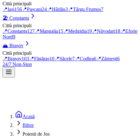
Città principali
📍
Iași
156
📍
Pașcani
24
📍
Hârlău
3
📍
Târgu Frumos
7
🏖️
Constanța
Città principali
📍
Constanța
127
📍
Mangalia
15
📍
Medgidia
19
📍
Năvodari
18
📍
Eforie
Nord
9
🏔️
Brașov
Città principali
📍
Brașov
103
📍
Făgăraș
10
📍
Săcele
7
📍
Codlea
6
📍
Zărnești
6
24/7 Non-Stop
Acasă
Bihor
Poienii de Jos