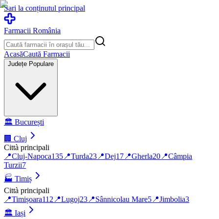
Sari la conținutul principal
Farmacii România
Acasă
Caută Farmacii
Județe Populare
🏛️
București
🏢
Cluj
Città principali
📍
Cluj-Napoca
135
📍
Turda
23
📍
Dej
17
📍
Gherla
20
📍
Câmpia
Turzii
7
🏭
Timiș
Città principali
📍
Timișoara
112
📍
Lugoj
23
📍
Sânnicolau Mare
5
📍
Jimbolia
3
🏛️
Iași