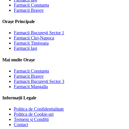
Farmacii
Constanța
Farmacii
Brașov
Orașe Principale
Farmacii
București Sector 1
Farmacii
Cluj-Napoca
Farmacii
Timișoara
Farmacii
Iași
Mai multe Orașe
Farmacii
Constanța
Farmacii
Brașov
Farmacii
București Sector 3
Farmacii
Mangalia
Informații Legale
Politica de Confidențialitate
Politica de Cookie-uri
Termeni și Condiții
Contact