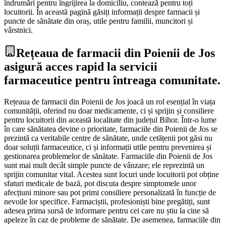
îndrumări pentru îngrijirea la domiciliu, contează pentru toți
locuitorii. În această pagină găsiți informații despre farmacii și
puncte de sănătate din oraș, utile pentru familii, muncitori și
vârstnici.
Rețeaua de farmacii din Poienii de Jos
asigură acces rapid la servicii
farmaceutice pentru întreaga comunitate.
Rețeaua de farmacii din Poienii de Jos joacă un rol esențial în viața
comunității, oferind nu doar medicamente, ci și sprijin și consiliere
pentru locuitorii din această localitate din județul Bihor. Într-o lume
în care sănătatea devine o prioritate, farmaciile din Poienii de Jos se
prezintă ca veritabile centre de sănătate, unde cetățenii pot găsi nu
doar soluții farmaceutice, ci și informații utile pentru prevenirea și
gestionarea problemelor de sănătate. Farmaciile din Poienii de Jos
sunt mai mult decât simple puncte de vânzare; ele reprezintă un
sprijin comunitar vital. Acestea sunt locuri unde locuitorii pot obține
sfaturi medicale de bază, pot discuta despre simptomele unor
afecțiuni minore sau pot primi consiliere personalizată în funcție de
nevoile lor specifice. Farmaciștii, profesioniști bine pregătiți, sunt
adesea prima sursă de informare pentru cei care nu știu la cine să
apeleze în caz de probleme de sănătate. De asemenea, farmaciile din