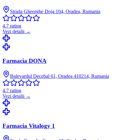
Strada Gheorghe Doja 104, Oradea, Rumania
4.7
rating
Vezi detalii →
Farmacia DONA
Bulevardul Decebal 61, Oradea 410214, Rumania
4.7
rating
Vezi detalii →
Farmacia Vitalogy 1