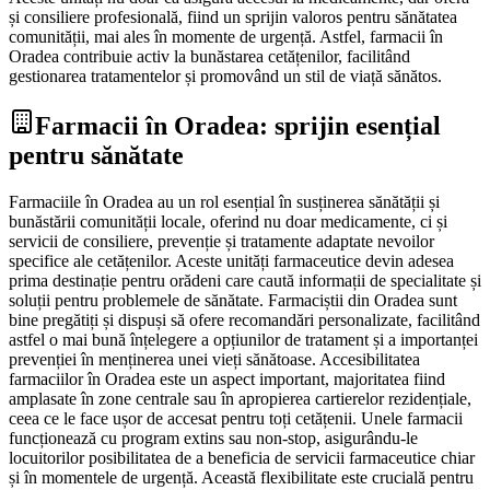
și consiliere profesională, fiind un sprijin valoros pentru sănătatea
comunității, mai ales în momente de urgență. Astfel, farmacii în
Oradea contribuie activ la bunăstarea cetățenilor, facilitând
gestionarea tratamentelor și promovând un stil de viață sănătos.
Farmacii în Oradea: sprijin esențial
pentru sănătate
Farmaciile în Oradea au un rol esențial în susținerea sănătății și
bunăstării comunității locale, oferind nu doar medicamente, ci și
servicii de consiliere, prevenție și tratamente adaptate nevoilor
specifice ale cetățenilor. Aceste unități farmaceutice devin adesea
prima destinație pentru orădeni care caută informații de specialitate și
soluții pentru problemele de sănătate. Farmaciștii din Oradea sunt
bine pregătiți și dispuși să ofere recomandări personalizate, facilitând
astfel o mai bună înțelegere a opțiunilor de tratament și a importanței
prevenției în menținerea unei vieți sănătoase. Accesibilitatea
farmaciilor în Oradea este un aspect important, majoritatea fiind
amplasate în zone centrale sau în apropierea cartierelor rezidențiale,
ceea ce le face ușor de accesat pentru toți cetățenii. Unele farmacii
funcționează cu program extins sau non-stop, asigurându-le
locuitorilor posibilitatea de a beneficia de servicii farmaceutice chiar
și în momentele de urgență. Această flexibilitate este crucială pentru