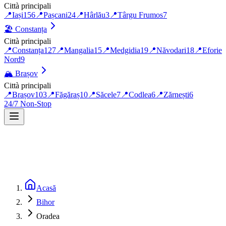
Città principali
📍
Iași
156
📍
Pașcani
24
📍
Hârlău
3
📍
Târgu Frumos
7
🏖️
Constanța
Città principali
📍
Constanța
127
📍
Mangalia
15
📍
Medgidia
19
📍
Năvodari
18
📍
Eforie
Nord
9
🏔️
Brașov
Città principali
📍
Brașov
103
📍
Făgăraș
10
📍
Săcele
7
📍
Codlea
6
📍
Zărnești
6
24/7 Non-Stop
Acasă
Bihor
Oradea