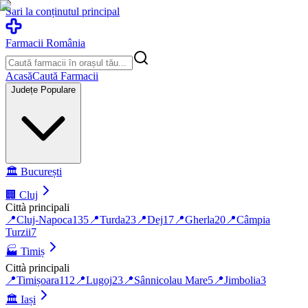
Sari la conținutul principal
Farmacii România
Acasă
Caută Farmacii
Județe Populare
🏛️
București
🏢
Cluj
Città principali
📍
Cluj-Napoca
135
📍
Turda
23
📍
Dej
17
📍
Gherla
20
📍
Câmpia
Turzii
7
🏭
Timiș
Città principali
📍
Timișoara
112
📍
Lugoj
23
📍
Sânnicolau Mare
5
📍
Jimbolia
3
🏛️
Iași