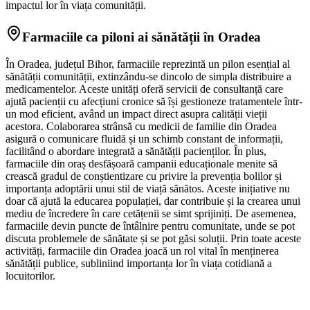
impactul lor în viața comunității.
Farmaciile ca piloni ai sănătății în Oradea
În Oradea, județul Bihor, farmaciile reprezintă un pilon esențial al
sănătății comunității, extinzându-se dincolo de simpla distribuire a
medicamentelor. Aceste unități oferă servicii de consultanță care
ajută pacienții cu afecțiuni cronice să își gestioneze tratamentele într-
un mod eficient, având un impact direct asupra calității vieții
acestora. Colaborarea strânsă cu medicii de familie din Oradea
asigură o comunicare fluidă și un schimb constant de informații,
facilitând o abordare integrată a sănătății pacienților. În plus,
farmaciile din oraș desfășoară campanii educaționale menite să
crească gradul de conștientizare cu privire la prevenția bolilor și
importanța adoptării unui stil de viață sănătos. Aceste inițiative nu
doar că ajută la educarea populației, dar contribuie și la crearea unui
mediu de încredere în care cetățenii se simt sprijiniți. De asemenea,
farmaciile devin puncte de întâlnire pentru comunitate, unde se pot
discuta problemele de sănătate și se pot găsi soluții. Prin toate aceste
activități, farmaciile din Oradea joacă un rol vital în menținerea
sănătății publice, subliniind importanța lor în viața cotidiană a
locuitorilor.