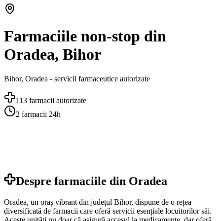
Farmaciile non-stop din
Oradea, Bihor
Bihor
,
Oradea
- servicii farmaceutice autorizate
113
farmacii autorizate
2
farmacii 24h
Despre farmaciile din
Oradea
Oradea, un oraș vibrant din județul Bihor, dispune de o rețea
diversificată de farmacii care oferă servicii esențiale locuitorilor săi.
Aceste unități nu doar că asigură accesul la medicamente, dar oferă