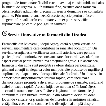
program de funcționare flexibil este un avantaj considerabil, mai ales
în situații de urgență. Nu în ultimul rând, verifică dacă farmacia
oferă facilități adiționale, precum livrarea la domiciliu sau consultații
gratuite. Prin urmare, analizează aceste aspecte pentru a face o
alegere informată, iar în continuare vom explora serviciile
suplimentare pe care le poți găsi în farmacii.
Servicii inovative în farmacii din Oradea
Farmaciile din Mioveni, județul Argeș, oferă o gamă variată de
servicii suplimentare care contribuie la sănătatea locuitorilor. Un
serviciu esențial este verificarea tensiunii arteriale, care permite
pacienților să monitorizeze constant starea lor cardiovasculară, un
aspect crucial pentru prevenirea afecțiunilor grave. De asemenea,
farmaciștii din zonă sunt pregătiți să ofere sfaturi personalizate,
ghidând clienții în alegerea celor mai potrivite produse de îngrijire și
suplimente, adaptate nevoilor specifice ale fiecăruia. Un alt serviciu
apreciat este disponibilitatea testelor rapide, care facilitează
diagnosticarea promptă a diverselor probleme de sănătate, asigurând
astfel o reacție rapidă. Aceste inițiative nu doar că îmbunătățesc
accesul la tratamente, dar și întăresc legătura dintre farmacie și
comunitate. Prin urmare, farmaciile din Mioveni devin nu doar
locuri de vânzare, ci și parteneri de încredere în îngrijirea sănătății
cetățenilor, ceea ce ne conduce la o discuție mai amplă despre