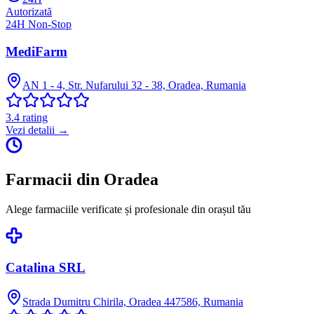
Autorizată
24H Non-Stop
MediFarm
AN 1 - 4, Str. Nufarului 32 - 38, Oradea, Rumania
3.4
rating
Vezi detalii →
Farmacii din
Oradea
Alege farmaciile verificate și profesionale din orașul tău
Catalina SRL
Strada Dumitru Chirila, Oradea 447586, Rumania