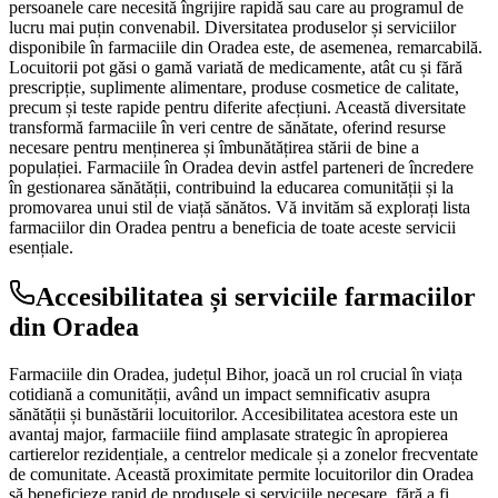
persoanele care necesită îngrijire rapidă sau care au programul de
lucru mai puțin convenabil. Diversitatea produselor și serviciilor
disponibile în farmaciile din Oradea este, de asemenea, remarcabilă.
Locuitorii pot găsi o gamă variată de medicamente, atât cu și fără
prescripție, suplimente alimentare, produse cosmetice de calitate,
precum și teste rapide pentru diferite afecțiuni. Această diversitate
transformă farmaciile în veri centre de sănătate, oferind resurse
necesare pentru menținerea și îmbunătățirea stării de bine a
populației. Farmaciile în Oradea devin astfel parteneri de încredere
în gestionarea sănătății, contribuind la educarea comunității și la
promovarea unui stil de viață sănătos. Vă invităm să explorați lista
farmaciilor din Oradea pentru a beneficia de toate aceste servicii
esențiale.
Accesibilitatea și serviciile farmaciilor
din Oradea
Farmaciile din Oradea, județul Bihor, joacă un rol crucial în viața
cotidiană a comunității, având un impact semnificativ asupra
sănătății și bunăstării locuitorilor. Accesibilitatea acestora este un
avantaj major, farmaciile fiind amplasate strategic în apropierea
cartierelor rezidențiale, a centrelor medicale și a zonelor frecventate
de comunitate. Această proximitate permite locuitorilor din Oradea
să beneficieze rapid de produsele și serviciile necesare, fără a fi