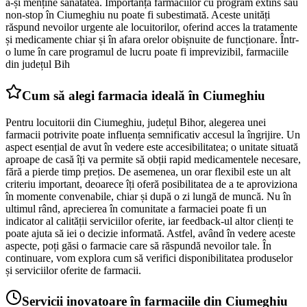
a-și menține sănătatea. Importanța farmaciilor cu program extins sau
non-stop în Ciumeghiu nu poate fi subestimată. Aceste unități
răspund nevoilor urgente ale locuitorilor, oferind acces la tratamente
și medicamente chiar și în afara orelor obișnuite de funcționare. Într-
o lume în care programul de lucru poate fi imprevizibil, farmaciile
din județul Bih
Cum să alegi farmacia ideală în Ciumeghiu
Pentru locuitorii din Ciumeghiu, județul Bihor, alegerea unei
farmacii potrivite poate influența semnificativ accesul la îngrijire. Un
aspect esențial de avut în vedere este accesibilitatea; o unitate situată
aproape de casă îți va permite să obții rapid medicamentele necesare,
fără a pierde timp prețios. De asemenea, un orar flexibil este un alt
criteriu important, deoarece îți oferă posibilitatea de a te aproviziona
în momente convenabile, chiar și după o zi lungă de muncă. Nu în
ultimul rând, aprecierea în comunitate a farmaciei poate fi un
indicator al calității serviciilor oferite, iar feedback-ul altor clienți te
poate ajuta să iei o decizie informată. Astfel, având în vedere aceste
aspecte, poți găsi o farmacie care să răspundă nevoilor tale. În
continuare, vom explora cum să verifici disponibilitatea produselor
și serviciilor oferite de farmacii.
Servicii inovatoare în farmaciile din Ciumeghiu