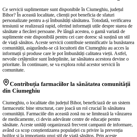
Ce servicii suplimentare sunt disponibile în Ciumeghiu, județul
Bihor? În această localitate, clienții pot beneficia de sfaturi
personalizate pentru a-și îmbunătăți sănătatea. Totodată, verificarea
tensiunii se realizează rapid, oferind informații utile despre starea de
sănătate a fiecărei persoane. Pe lângă acestea, o gamă variată de
suplimente este disponibilă pentru cei care doresc să susțină un stil
de viață sănătos. Aceste servicii contribuie semnificativ la bunăstarea
comunității, asigurându-se că locuitorii din Ciumeghiu au acces la
informații și produse care le pot îmbunătăți calitatea vieții. Astfel,
nevoile cetățenilor sunt îndeplinite, iar sănătatea acestora devine o
prioritate. În continuare, se va explora rolul acestor servicii în
comunitate.
Contribuția farmaciilor la sănătatea comunității
din Ciumeghiu
Ciumeghiu, o localitate din județul Bihor, beneficiază de un sistem
farmaceutic bine structurat, care joacă un rol crucial în sănătatea
comunității. Farmaciile din această zonă nu se limitează la vânzarea
de medicamente, ci devin adevărate centre de educație pentru
sănătate. Aceste unități organizează frecvent campanii de informare,
având ca scop conștientizarea populației cu privire la prevenția
bolilor și la importanța unui stil de viață sănătos. Prin aceste