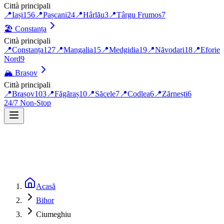
Città principali
📍
Iași
156
📍
Pașcani
24
📍
Hârlău
3
📍
Târgu Frumos
7
🏖️
Constanța
Città principali
📍
Constanța
127
📍
Mangalia
15
📍
Medgidia
19
📍
Năvodari
18
📍
Eforie
Nord
9
🏔️
Brașov
Città principali
📍
Brașov
103
📍
Făgăraș
10
📍
Săcele
7
📍
Codlea
6
📍
Zărnești
6
24/7 Non-Stop
Acasă
Bihor
Ciumeghiu