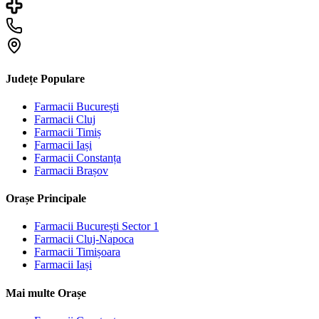
Județe Populare
Farmacii
București
Farmacii
Cluj
Farmacii
Timiș
Farmacii
Iași
Farmacii
Constanța
Farmacii
Brașov
Orașe Principale
Farmacii
București Sector 1
Farmacii
Cluj-Napoca
Farmacii
Timișoara
Farmacii
Iași
Mai multe Orașe