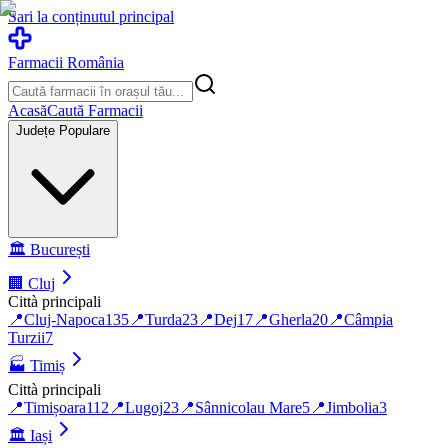
Sari la conținutul principal
Farmacii România
Acasă
Caută Farmacii
Județe Populare
🏛️
București
🏢
Cluj
Città principali
📍
Cluj-Napoca
135
📍
Turda
23
📍
Dej
17
📍
Gherla
20
📍
Câmpia
Turzii
7
🏭
Timiș
Città principali
📍
Timișoara
112
📍
Lugoj
23
📍
Sânnicolau Mare
5
📍
Jimbolia
3
🏛️
Iași