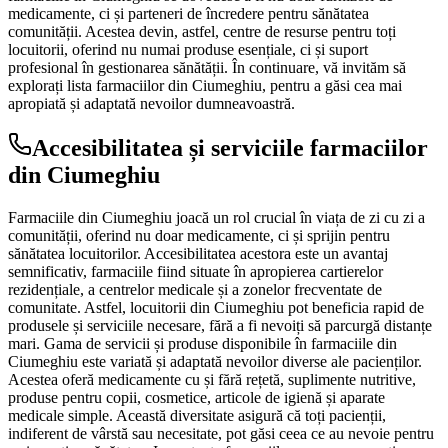
medicamente, ci și parteneri de încredere pentru sănătatea
comunității. Acestea devin, astfel, centre de resurse pentru toți
locuitorii, oferind nu numai produse esențiale, ci și suport
profesional în gestionarea sănătății. În continuare, vă invităm să
explorați lista farmaciilor din Ciumeghiu, pentru a găsi cea mai
apropiată și adaptată nevoilor dumneavoastră.
Accesibilitatea și serviciile farmaciilor
din Ciumeghiu
Farmaciile din Ciumeghiu joacă un rol crucial în viața de zi cu zi a
comunității, oferind nu doar medicamente, ci și sprijin pentru
sănătatea locuitorilor. Accesibilitatea acestora este un avantaj
semnificativ, farmaciile fiind situate în apropierea cartierelor
rezidențiale, a centrelor medicale și a zonelor frecventate de
comunitate. Astfel, locuitorii din Ciumeghiu pot beneficia rapid de
produsele și serviciile necesare, fără a fi nevoiți să parcurgă distanțe
mari. Gama de servicii și produse disponibile în farmaciile din
Ciumeghiu este variată și adaptată nevoilor diverse ale pacienților.
Acestea oferă medicamente cu și fără rețetă, suplimente nutritive,
produse pentru copii, cosmetice, articole de igienă și aparate
medicale simple. Această diversitate asigură că toți pacienții,
indiferent de vârstă sau necesitate, pot găsi ceea ce au nevoie pentru