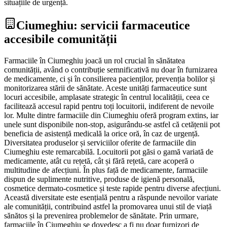
situațiile de urgență.
Ciumeghiu: servicii farmaceutice
accesibile comunității
Farmaciile în Ciumeghiu joacă un rol crucial în sănătatea
comunității, având o contribuție semnificativă nu doar în furnizarea
de medicamente, ci și în consilierea pacienților, prevenția bolilor și
monitorizarea stării de sănătate. Aceste unități farmaceutice sunt
locuri accesibile, amplasate strategic în centrul localității, ceea ce
facilitează accesul rapid pentru toți locuitorii, indiferent de nevoile
lor. Multe dintre farmaciile din Ciumeghiu oferă program extins, iar
unele sunt disponibile non-stop, asigurându-se astfel că cetățenii pot
beneficia de asistență medicală la orice oră, în caz de urgență.
Diversitatea produselor și serviciilor oferite de farmaciile din
Ciumeghiu este remarcabilă. Locuitorii pot găsi o gamă variată de
medicamente, atât cu rețetă, cât și fără rețetă, care acoperă o
multitudine de afecțiuni. În plus față de medicamente, farmaciile
dispun de suplimente nutritive, produse de igienă personală,
cosmetice dermato-cosmetice și teste rapide pentru diverse afecțiuni.
Această diversitate este esențială pentru a răspunde nevoilor variate
ale comunității, contribuind astfel la promovarea unui stil de viață
sănătos și la prevenirea problemelor de sănătate. Prin urmare,
farmaciile în Ciumeghiu se dovedesc a fi nu doar furnizori de