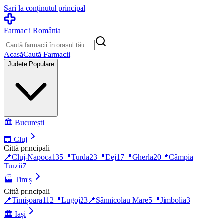
Sari la conținutul principal
Farmacii România
Acasă
Caută Farmacii
Județe Populare
🏛️
București
🏢
Cluj
Città principali
📍
Cluj-Napoca
135
📍
Turda
23
📍
Dej
17
📍
Gherla
20
📍
Câmpia
Turzii
7
🏭
Timiș
Città principali
📍
Timișoara
112
📍
Lugoj
23
📍
Sânnicolau Mare
5
📍
Jimbolia
3
🏛️
Iași