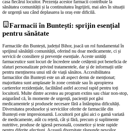
casa fiecărui locuitor. Prezența acestor farmacii contribuie la
sănătatea comunității și la continuitatea îngrijirii, mai ales în situații
de urgență sau când deplasarea la oraș este dificilă.
Farmacii în Buntești: sprijin esențial
pentru sănătate
Farmaciile din Buntești, județul Bihor, joacă un rol fundamental în
sprijinul sănătății comunității, oferind nu doar medicamente, ci și
servicii de consiliere și prevenție esențiale. Aceste unități
farmaceutice sunt locuri de încredere unde cetățenii pot beneficia de
sfaturi personalizate privind tratamentele, dar și de informații utile
pentru menținerea unui stil de viață sănătos. Accesibilitatea
farmaciilor din Buntești este un alt aspect demn de menționat;
majoritatea sunt amplasate în zone centrale sau în apropierea
cartierelor rezidențiale, facilitând astfel accesul rapid pentru toți
locuitorii. Multe dintre acestea au program extins sau chiar non-stop,
asigurând că, în momente de urgență, pacienții pot găsi
medicamentele și produsele necesare fără a întâmpina dificultăți.
Diversitatea produselor și serviciilor oferite de farmaciile din
Buntești este impresionantă. Locuitorii pot găsi aici o gamă variată
de medicamente, atât cu rețetă, cât și fără, precum și suplimente
nutritive, produse de igienă personală, cosmetice și teste rapide
pentru diferite afecțiuni. Această diversitate răspunde nevoilor