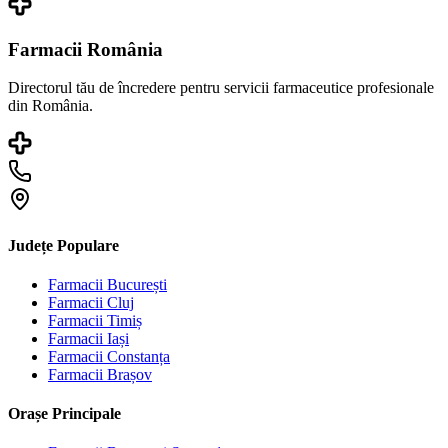
Farmacii România
Directorul tău de încredere pentru servicii farmaceutice profesionale
din România.
Județe Populare
Farmacii
București
Farmacii
Cluj
Farmacii
Timiș
Farmacii
Iași
Farmacii
Constanța
Farmacii
Brașov
Orașe Principale