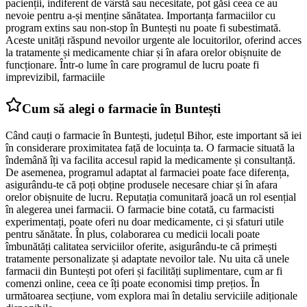
pacienții, indiferent de vârstă sau necesitate, pot găsi ceea ce au
nevoie pentru a-și menține sănătatea. Importanța farmaciilor cu
program extins sau non-stop în Buntești nu poate fi subestimată.
Aceste unități răspund nevoilor urgente ale locuitorilor, oferind acces
la tratamente și medicamente chiar și în afara orelor obișnuite de
funcționare. Într-o lume în care programul de lucru poate fi
imprevizibil, farmaciile
Cum să alegi o farmacie în Buntești
Când cauți o farmacie în Buntești, județul Bihor, este important să iei
în considerare proximitatea față de locuința ta. O farmacie situată la
îndemână îți va facilita accesul rapid la medicamente și consultanță.
De asemenea, programul adaptat al farmaciei poate face diferența,
asigurându-te că poți obține produsele necesare chiar și în afara
orelor obișnuite de lucru. Reputația comunitară joacă un rol esențial
în alegerea unei farmacii. O farmacie bine cotată, cu farmacisti
experimentați, poate oferi nu doar medicamente, ci și sfaturi utile
pentru sănătate. În plus, colaborarea cu medicii locali poate
îmbunătăți calitatea serviciilor oferite, asigurându-te că primești
tratamente personalizate și adaptate nevoilor tale. Nu uita că unele
farmacii din Buntești pot oferi și facilități suplimentare, cum ar fi
comenzi online, ceea ce îți poate economisi timp prețios. În
următoarea secțiune, vom explora mai în detaliu serviciile adiționale