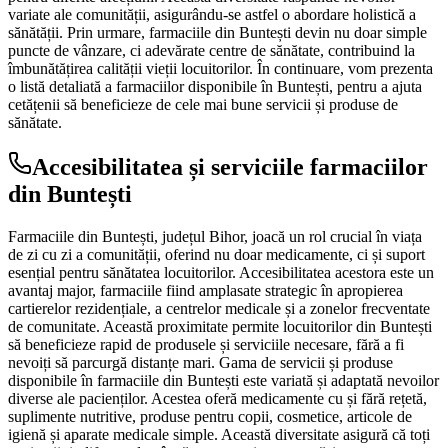
variate ale comunității, asigurându-se astfel o abordare holistică a
sănătății. Prin urmare, farmaciile din Buntești devin nu doar simple
puncte de vânzare, ci adevărate centre de sănătate, contribuind la
îmbunătățirea calității vieții locuitorilor. În continuare, vom prezenta
o listă detaliată a farmaciilor disponibile în Buntești, pentru a ajuta
cetățenii să beneficieze de cele mai bune servicii și produse de
sănătate.
Accesibilitatea și serviciile farmaciilor
din Buntești
Farmaciile din Buntești, județul Bihor, joacă un rol crucial în viața
de zi cu zi a comunității, oferind nu doar medicamente, ci și suport
esențial pentru sănătatea locuitorilor. Accesibilitatea acestora este un
avantaj major, farmaciile fiind amplasate strategic în apropierea
cartierelor rezidențiale, a centrelor medicale și a zonelor frecventate
de comunitate. Această proximitate permite locuitorilor din Buntești
să beneficieze rapid de produsele și serviciile necesare, fără a fi
nevoiți să parcurgă distanțe mari. Gama de servicii și produse
disponibile în farmaciile din Buntești este variată și adaptată nevoilor
diverse ale pacienților. Acestea oferă medicamente cu și fără rețetă,
suplimente nutritive, produse pentru copii, cosmetice, articole de
igienă și aparate medicale simple. Această diversitate asigură că toți