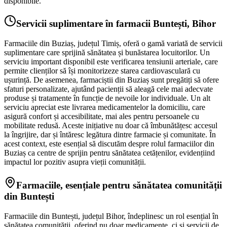
disponibile.
Servicii suplimentare în farmacii Buntești, Bihor
Farmaciile din Buziaș, județul Timiș, oferă o gamă variată de servicii
suplimentare care sprijină sănătatea și bunăstarea locuitorilor. Un
serviciu important disponibil este verificarea tensiunii arteriale, care
permite clienților să își monitorizeze starea cardiovasculară cu
ușurință. De asemenea, farmaciștii din Buziaș sunt pregătiți să ofere
sfaturi personalizate, ajutând pacienții să aleagă cele mai adecvate
produse și tratamente în funcție de nevoile lor individuale. Un alt
serviciu apreciat este livrarea medicamentelor la domiciliu, care
asigură confort și accesibilitate, mai ales pentru persoanele cu
mobilitate redusă. Aceste inițiative nu doar că îmbunătățesc accesul
la îngrijire, dar și întăresc legătura dintre farmacie și comunitate. În
acest context, este esențial să discutăm despre rolul farmaciilor din
Buziaș ca centre de sprijin pentru sănătatea cetățenilor, evidențiind
impactul lor pozitiv asupra vieții comunității.
Farmaciile, esențiale pentru sănătatea comunității
din Buntești
Farmaciile din Buntești, județul Bihor, îndeplinesc un rol esențial în
sănătatea comunității, oferind nu doar medicamente, ci și servicii de