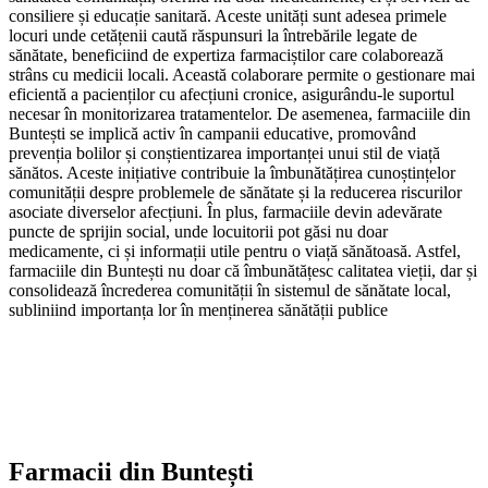
consiliere și educație sanitară. Aceste unități sunt adesea primele
locuri unde cetățenii caută răspunsuri la întrebările legate de
sănătate, beneficiind de expertiza farmaciștilor care colaborează
strâns cu medicii locali. Această colaborare permite o gestionare mai
eficientă a pacienților cu afecțiuni cronice, asigurându-le suportul
necesar în monitorizarea tratamentelor. De asemenea, farmaciile din
Buntești se implică activ în campanii educative, promovând
prevenția bolilor și conștientizarea importanței unui stil de viață
sănătos. Aceste inițiative contribuie la îmbunătățirea cunoștințelor
comunității despre problemele de sănătate și la reducerea riscurilor
asociate diverselor afecțiuni. În plus, farmaciile devin adevărate
puncte de sprijin social, unde locuitorii pot găsi nu doar
medicamente, ci și informații utile pentru o viață sănătoasă. Astfel,
farmaciile din Buntești nu doar că îmbunătățesc calitatea vieții, dar și
consolidează încrederea comunității în sistemul de sănătate local,
subliniind importanța lor în menținerea sănătății publice
Farmacii din
Buntești