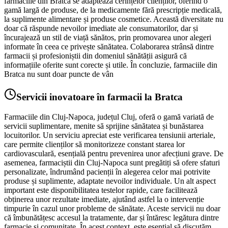
farmaciile din Bratca se adaptează cerințelor clienților, oferind o
gamă largă de produse, de la medicamente fără prescripție medicală,
la suplimente alimentare și produse cosmetice. Această diversitate nu
doar că răspunde nevoilor imediate ale consumatorilor, dar și
încurajează un stil de viață sănătos, prin promovarea unor alegeri
informate în ceea ce privește sănătatea. Colaborarea strânsă dintre
farmacii și profesioniștii din domeniul sănătății asigură că
informațiile oferite sunt corecte și utile. În concluzie, farmaciile din
Bratca nu sunt doar puncte de vân
Servicii inovatoare în farmacii la Bratca
Farmaciile din Cluj-Napoca, județul Cluj, oferă o gamă variată de
servicii suplimentare, menite să sprijine sănătatea și bunăstarea
locuitorilor. Un serviciu apreciat este verificarea tensiunii arteriale,
care permite clienților să monitorizeze constant starea lor
cardiovasculară, esențială pentru prevenirea unor afecțiuni grave. De
asemenea, farmaciștii din Cluj-Napoca sunt pregătiți să ofere sfaturi
personalizate, îndrumând pacienții în alegerea celor mai potrivite
produse și suplimente, adaptate nevoilor individuale. Un alt aspect
important este disponibilitatea testelor rapide, care facilitează
obținerea unor rezultate imediate, ajutând astfel la o intervenție
timpurie în cazul unor probleme de sănătate. Aceste servicii nu doar
că îmbunătățesc accesul la tratamente, dar și întăresc legătura dintre
farmacie și comunitate. În acest context, este esențial să discutăm