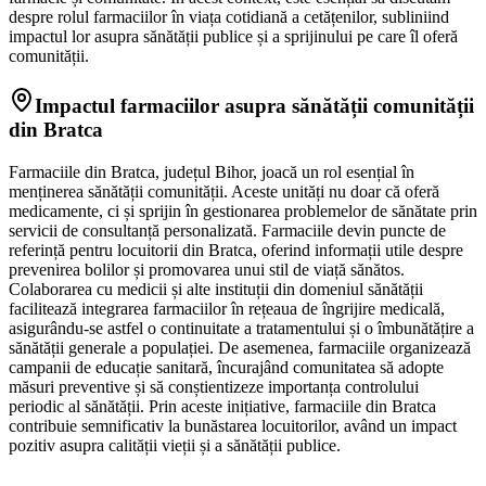
despre rolul farmaciilor în viața cotidiană a cetățenilor, subliniind
impactul lor asupra sănătății publice și a sprijinului pe care îl oferă
comunității.
Impactul farmaciilor asupra sănătății comunității
din Bratca
Farmaciile din Bratca, județul Bihor, joacă un rol esențial în
menținerea sănătății comunității. Aceste unități nu doar că oferă
medicamente, ci și sprijin în gestionarea problemelor de sănătate prin
servicii de consultanță personalizată. Farmaciile devin puncte de
referință pentru locuitorii din Bratca, oferind informații utile despre
prevenirea bolilor și promovarea unui stil de viață sănătos.
Colaborarea cu medicii și alte instituții din domeniul sănătății
facilitează integrarea farmaciilor în rețeaua de îngrijire medicală,
asigurându-se astfel o continuitate a tratamentului și o îmbunătățire a
sănătății generale a populației. De asemenea, farmaciile organizează
campanii de educație sanitară, încurajând comunitatea să adopte
măsuri preventive și să conștientizeze importanța controlului
periodic al sănătății. Prin aceste inițiative, farmaciile din Bratca
contribuie semnificativ la bunăstarea locuitorilor, având un impact
pozitiv asupra calității vieții și a sănătății publice.