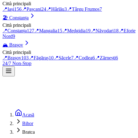
Città principali
📍
Iași
156
📍
Pașcani
24
📍
Hârlău
3
📍
Târgu Frumos
7
🏖️
Constanța
Città principali
📍
Constanța
127
📍
Mangalia
15
📍
Medgidia
19
📍
Năvodari
18
📍
Eforie
Nord
9
🏔️
Brașov
Città principali
📍
Brașov
103
📍
Făgăraș
10
📍
Săcele
7
📍
Codlea
6
📍
Zărnești
6
24/7 Non-Stop
Acasă
Bihor
Bratca