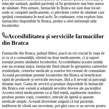
educație sanitară, ajutând pacienții să își gestioneze mai bine starea
de sănătate. Prin urmare, farmaciile în Bratca nu sunt doar locuri
unde se cumpără medicamente, ci adevărate centre de sănătate care
sprijină comunitatea în mod activ. În continuare, vom explora lista
farmaciilor disponibile în Bratca, pentru a oferi informații utile
locuitorilor.
Accesibilitatea și serviciile farmaciilor
din Bratca
Farmaciile din Bratca, județul Bihor, joacă un rol crucial în viața de
zi cu zi a comunității, oferind nu doar medicamente, ci și suport
esențial pentru sănătatea locuitorilor. Accesibilitatea acestor unități
este un avantaj major, farmaciile fiind situate în apropierea cartierelor
rezidențiale, centrelor medicale și zonelor frecventate de comunitate.
Această proximitate permite locuitorilor din Bratca să beneficieze
rapid de produsele și serviciile necesare, fără a fi nevoiți să parcurgă
distanțe mari. Gama de servicii și produse disponibile în farmaciile
din Bratca este variată și adaptată nevoilor diverse ale pacienților.
Acestea oferă medicamente cu și fără rețetă, suplimente nutritive,
produse pentru copii, cosmetice, articole de igienă și aparate
medicale simple. Această diversitate asigură că toți pacienții,
indiferent de vârstă sau necesitate, pot găsi ceea ce au nevoie pentru