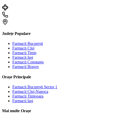
Județe Populare
Farmacii
București
Farmacii
Cluj
Farmacii
Timiș
Farmacii
Iași
Farmacii
Constanța
Farmacii
Brașov
Orașe Principale
Farmacii
București Sector 1
Farmacii
Cluj-Napoca
Farmacii
Timișoara
Farmacii
Iași
Mai multe Orașe