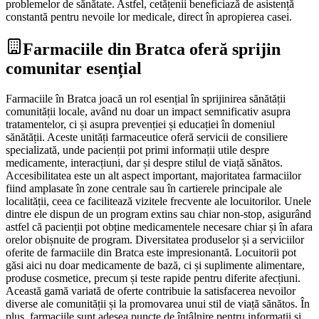
problemelor de sănătate. Astfel, cetățenii beneficiază de asistență
constantă pentru nevoile lor medicale, direct în apropierea casei.
Farmaciile din Bratca oferă sprijin
comunitar esențial
Farmaciile în Bratca joacă un rol esențial în sprijinirea sănătății
comunității locale, având nu doar un impact semnificativ asupra
tratamentelor, ci și asupra prevenției și educației în domeniul
sănătății. Aceste unități farmaceutice oferă servicii de consiliere
specializată, unde pacienții pot primi informații utile despre
medicamente, interacțiuni, dar și despre stilul de viață sănătos.
Accesibilitatea este un alt aspect important, majoritatea farmaciilor
fiind amplasate în zone centrale sau în cartierele principale ale
localității, ceea ce facilitează vizitele frecvente ale locuitorilor. Unele
dintre ele dispun de un program extins sau chiar non-stop, asigurând
astfel că pacienții pot obține medicamentele necesare chiar și în afara
orelor obișnuite de program. Diversitatea produselor și a serviciilor
oferite de farmaciile din Bratca este impresionantă. Locuitorii pot
găsi aici nu doar medicamente de bază, ci și suplimente alimentare,
produse cosmetice, precum și teste rapide pentru diferite afecțiuni.
Această gamă variată de oferte contribuie la satisfacerea nevoilor
diverse ale comunității și la promovarea unui stil de viață sănătos. În
plus, farmaciile sunt adesea puncte de întâlnire pentru informații și