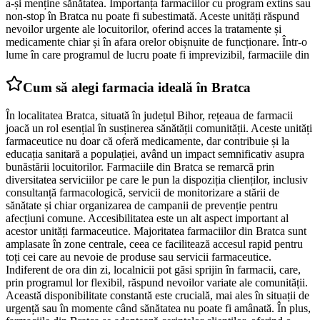
a-și menține sănătatea. Importanța farmaciilor cu program extins sau
non-stop în Bratca nu poate fi subestimată. Aceste unități răspund
nevoilor urgente ale locuitorilor, oferind acces la tratamente și
medicamente chiar și în afara orelor obișnuite de funcționare. Într-o
lume în care programul de lucru poate fi imprevizibil, farmaciile din
Cum să alegi farmacia ideală în Bratca
În localitatea Bratca, situată în județul Bihor, rețeaua de farmacii
joacă un rol esențial în susținerea sănătății comunității. Aceste unități
farmaceutice nu doar că oferă medicamente, dar contribuie și la
educația sanitară a populației, având un impact semnificativ asupra
bunăstării locuitorilor. Farmaciile din Bratca se remarcă prin
diversitatea serviciilor pe care le pun la dispoziția clienților, inclusiv
consultanță farmacologică, servicii de monitorizare a stării de
sănătate și chiar organizarea de campanii de prevenție pentru
afecțiuni comune. Accesibilitatea este un alt aspect important al
acestor unități farmaceutice. Majoritatea farmaciilor din Bratca sunt
amplasate în zone centrale, ceea ce facilitează accesul rapid pentru
toți cei care au nevoie de produse sau servicii farmaceutice.
Indiferent de ora din zi, localnicii pot găsi sprijin în farmacii, care,
prin programul lor flexibil, răspund nevoilor variate ale comunității.
Această disponibilitate constantă este crucială, mai ales în situații de
urgență sau în momente când sănătatea nu poate fi amânată. În plus,