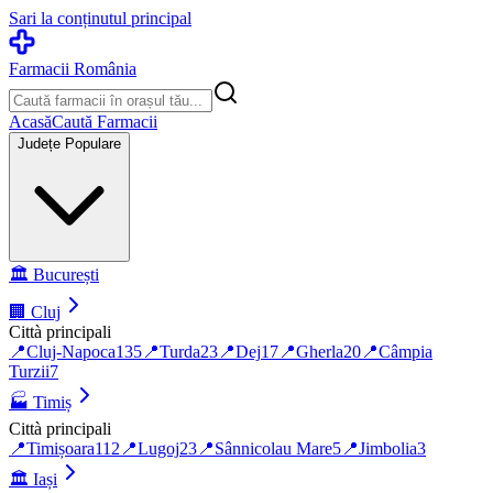
Sari la conținutul principal
Farmacii România
Acasă
Caută Farmacii
Județe Populare
🏛️
București
🏢
Cluj
Città principali
📍
Cluj-Napoca
135
📍
Turda
23
📍
Dej
17
📍
Gherla
20
📍
Câmpia
Turzii
7
🏭
Timiș
Città principali
📍
Timișoara
112
📍
Lugoj
23
📍
Sânnicolau Mare
5
📍
Jimbolia
3
🏛️
Iași