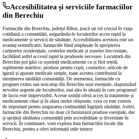
Accesibilitatea și serviciile farmaciilor
din Berechiu
Farmaciile din Berechiu, județul Bihor, joacă un rol crucial în viața
cotidiană a comunității, asigurându-le locuitorilor acces rapid la
medicamente și servicii de sănătate. Accesibilitatea acestora este un
avantaj semnificativ, farmaciile fiind amplasate în apropierea
cartierelor rezidențiale, centrelor medicale și zonelor frecventate,
facilitând astfel accesul rapid la produsele necesare. Locuitorii din
Berechiu pot găsi cu ușurință medicamente cu și fără rețetă,
suplimente nutritive, produse pentru copii, cosmetice, articole de
igienă și aparate medicale simple, toate acestea contribuind la
menținerea sănătății comunității. De asemenea, farmaciile cu
program extins sau non-stop din Berechiu sunt esențiale, răspunzând
nevoilor urgente ale locuitorilor, mai ales în situații în care programul
de lucru este imprevizibil. Aceste unități oferă acces la tratamente și
medicamente chiar și în afara orelor obișnuite, ceea ce este extrem
de important pentru asigurarea continuității îngrijirii sănătății. Astfel,
farmaciile din Berechiu nu doar că furnizează produse esențiale, dar
și sprijină sănătatea comunității prin accesibilitate și diversitate în
servicii. În continuare, vom explora lista farmaciilor locale din
Berechiu, pentru a oferi informații utile tuturor