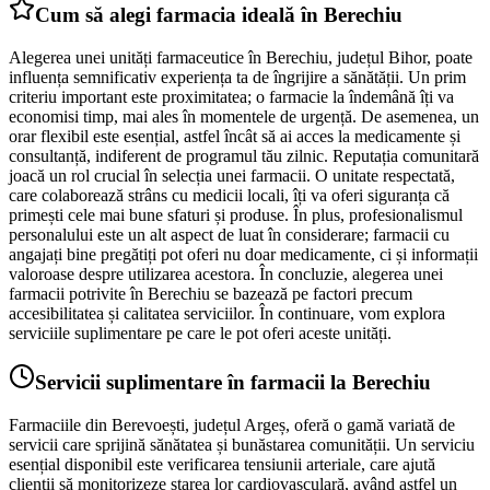
Cum să alegi farmacia ideală în Berechiu
Alegerea unei unități farmaceutice în Berechiu, județul Bihor, poate
influența semnificativ experiența ta de îngrijire a sănătății. Un prim
criteriu important este proximitatea; o farmacie la îndemână îți va
economisi timp, mai ales în momentele de urgență. De asemenea, un
orar flexibil este esențial, astfel încât să ai acces la medicamente și
consultanță, indiferent de programul tău zilnic. Reputația comunitară
joacă un rol crucial în selecția unei farmacii. O unitate respectată,
care colaborează strâns cu medicii locali, îți va oferi siguranța că
primești cele mai bune sfaturi și produse. În plus, profesionalismul
personalului este un alt aspect de luat în considerare; farmacii cu
angajați bine pregătiți pot oferi nu doar medicamente, ci și informații
valoroase despre utilizarea acestora. În concluzie, alegerea unei
farmacii potrivite în Berechiu se bazează pe factori precum
accesibilitatea și calitatea serviciilor. În continuare, vom explora
serviciile suplimentare pe care le pot oferi aceste unități.
Servicii suplimentare în farmacii la Berechiu
Farmaciile din Berevoești, județul Argeș, oferă o gamă variată de
servicii care sprijină sănătatea și bunăstarea comunității. Un serviciu
esențial disponibil este verificarea tensiunii arteriale, care ajută
clienții să monitorizeze starea lor cardiovasculară, având astfel un