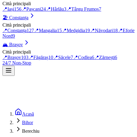
Città principali
📍
Iași
156
📍
Pașcani
24
📍
Hârlău
3
📍
Târgu Frumos
7
🏖️
Constanța
Città principali
📍
Constanța
127
📍
Mangalia
15
📍
Medgidia
19
📍
Năvodari
18
📍
Eforie
Nord
9
🏔️
Brașov
Città principali
📍
Brașov
103
📍
Făgăraș
10
📍
Săcele
7
📍
Codlea
6
📍
Zărnești
6
24/7 Non-Stop
Acasă
Bihor
Berechiu