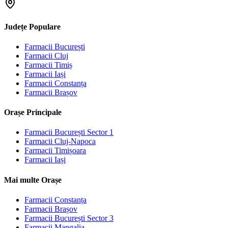
Județe Populare
Farmacii
București
Farmacii
Cluj
Farmacii
Timiș
Farmacii
Iași
Farmacii
Constanța
Farmacii
Brașov
Orașe Principale
Farmacii
București Sector 1
Farmacii
Cluj-Napoca
Farmacii
Timișoara
Farmacii
Iași
Mai multe Orașe
Farmacii
Constanța
Farmacii
Brașov
Farmacii
București Sector 3
Farmacii
Mangalia