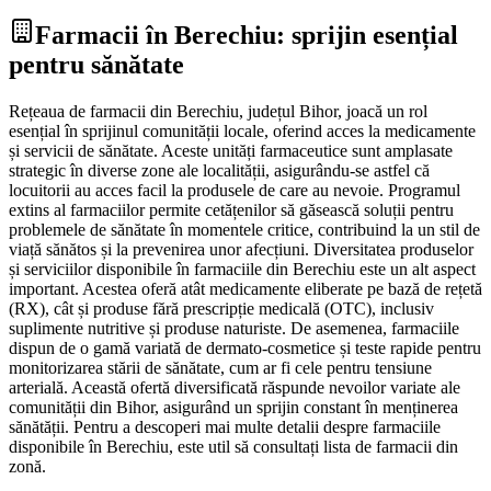
Farmacii în Berechiu: sprijin esențial
pentru sănătate
Rețeaua de farmacii din Berechiu, județul Bihor, joacă un rol
esențial în sprijinul comunității locale, oferind acces la medicamente
și servicii de sănătate. Aceste unități farmaceutice sunt amplasate
strategic în diverse zone ale localității, asigurându-se astfel că
locuitorii au acces facil la produsele de care au nevoie. Programul
extins al farmaciilor permite cetățenilor să găsească soluții pentru
problemele de sănătate în momentele critice, contribuind la un stil de
viață sănătos și la prevenirea unor afecțiuni. Diversitatea produselor
și serviciilor disponibile în farmaciile din Berechiu este un alt aspect
important. Acestea oferă atât medicamente eliberate pe bază de rețetă
(RX), cât și produse fără prescripție medicală (OTC), inclusiv
suplimente nutritive și produse naturiste. De asemenea, farmaciile
dispun de o gamă variată de dermato-cosmetice și teste rapide pentru
monitorizarea stării de sănătate, cum ar fi cele pentru tensiune
arterială. Această ofertă diversificată răspunde nevoilor variate ale
comunității din Bihor, asigurând un sprijin constant în menținerea
sănătății. Pentru a descoperi mai multe detalii despre farmaciile
disponibile în Berechiu, este util să consultați lista de farmacii din
zonă.