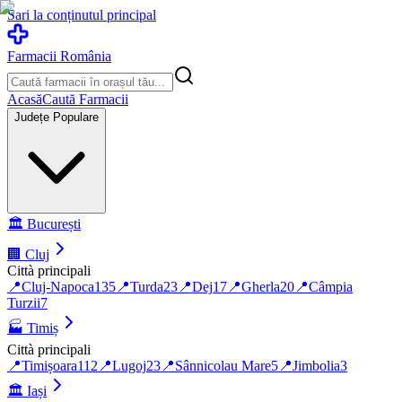
Sari la conținutul principal
Farmacii România
Acasă
Caută Farmacii
Județe Populare
🏛️
București
🏢
Cluj
Città principali
📍
Cluj-Napoca
135
📍
Turda
23
📍
Dej
17
📍
Gherla
20
📍
Câmpia
Turzii
7
🏭
Timiș
Città principali
📍
Timișoara
112
📍
Lugoj
23
📍
Sânnicolau Mare
5
📍
Jimbolia
3
🏛️
Iași