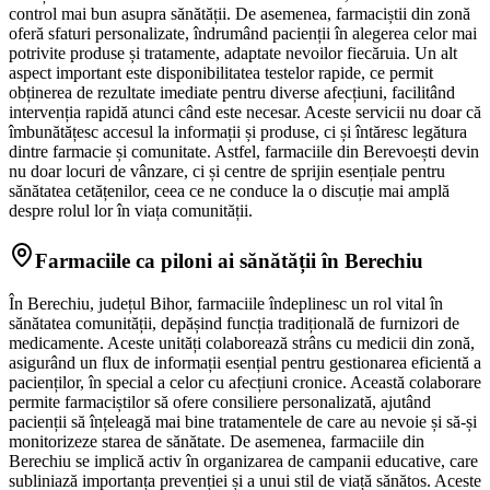
control mai bun asupra sănătății. De asemenea, farmaciștii din zonă
oferă sfaturi personalizate, îndrumând pacienții în alegerea celor mai
potrivite produse și tratamente, adaptate nevoilor fiecăruia. Un alt
aspect important este disponibilitatea testelor rapide, ce permit
obținerea de rezultate imediate pentru diverse afecțiuni, facilitând
intervenția rapidă atunci când este necesar. Aceste servicii nu doar că
îmbunătățesc accesul la informații și produse, ci și întăresc legătura
dintre farmacie și comunitate. Astfel, farmaciile din Berevoești devin
nu doar locuri de vânzare, ci și centre de sprijin esențiale pentru
sănătatea cetățenilor, ceea ce ne conduce la o discuție mai amplă
despre rolul lor în viața comunității.
Farmaciile ca piloni ai sănătății în Berechiu
În Berechiu, județul Bihor, farmaciile îndeplinesc un rol vital în
sănătatea comunității, depășind funcția tradițională de furnizori de
medicamente. Aceste unități colaborează strâns cu medicii din zonă,
asigurând un flux de informații esențial pentru gestionarea eficientă a
pacienților, în special a celor cu afecțiuni cronice. Această colaborare
permite farmaciștilor să ofere consiliere personalizată, ajutând
pacienții să înțeleagă mai bine tratamentele de care au nevoie și să-și
monitorizeze starea de sănătate. De asemenea, farmaciile din
Berechiu se implică activ în organizarea de campanii educative, care
subliniază importanța prevenției și a unui stil de viață sănătos. Aceste