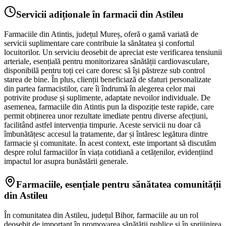
Servicii adiționale în farmacii din Astileu
Farmaciile din Atintis, județul Mureș, oferă o gamă variată de
servicii suplimentare care contribuie la sănătatea și confortul
locuitorilor. Un serviciu deosebit de apreciat este verificarea tensiunii
arteriale, esențială pentru monitorizarea sănătății cardiovasculare,
disponibilă pentru toți cei care doresc să își păstreze sub control
starea de bine. În plus, clienții beneficiază de sfaturi personalizate
din partea farmacistilor, care îi îndrumă în alegerea celor mai
potrivite produse și suplimente, adaptate nevoilor individuale. De
asemenea, farmaciile din Atintis pun la dispoziție teste rapide, care
permit obținerea unor rezultate imediate pentru diverse afecțiuni,
facilitând astfel intervenția timpurie. Aceste servicii nu doar că
îmbunătățesc accesul la tratamente, dar și întăresc legătura dintre
farmacie și comunitate. În acest context, este important să discutăm
despre rolul farmaciilor în viața cotidiană a cetățenilor, evidențiind
impactul lor asupra bunăstării generale.
Farmaciile, esențiale pentru sănătatea comunității
din Astileu
În comunitatea din Astileu, județul Bihor, farmaciile au un rol
deosebit de important în promovarea sănătății publice și în sprijinirea