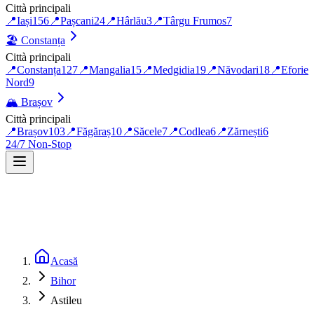
Città principali
📍
Iași
156
📍
Pașcani
24
📍
Hârlău
3
📍
Târgu Frumos
7
🏖️
Constanța
Città principali
📍
Constanța
127
📍
Mangalia
15
📍
Medgidia
19
📍
Năvodari
18
📍
Eforie
Nord
9
🏔️
Brașov
Città principali
📍
Brașov
103
📍
Făgăraș
10
📍
Săcele
7
📍
Codlea
6
📍
Zărnești
6
24/7 Non-Stop
Acasă
Bihor
Astileu