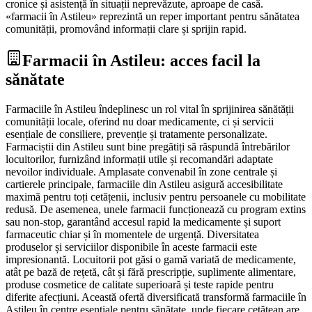
cronice și asistență în situații neprevăzute, aproape de casă.
«farmacii în Astileu» reprezintă un reper important pentru sănătatea
comunității, promovând informații clare și sprijin rapid.
Farmacii în Astileu: acces facil la
sănătate
Farmaciile în Astileu îndeplinesc un rol vital în sprijinirea sănătății
comunității locale, oferind nu doar medicamente, ci și servicii
esențiale de consiliere, prevenție și tratamente personalizate.
Farmaciștii din Astileu sunt bine pregătiți să răspundă întrebărilor
locuitorilor, furnizând informații utile și recomandări adaptate
nevoilor individuale. Amplasate convenabil în zone centrale și
cartierele principale, farmaciile din Astileu asigură accesibilitate
maximă pentru toți cetățenii, inclusiv pentru persoanele cu mobilitate
redusă. De asemenea, unele farmacii funcționează cu program extins
sau non-stop, garantând accesul rapid la medicamente și suport
farmaceutic chiar și în momentele de urgență. Diversitatea
produselor și serviciilor disponibile în aceste farmacii este
impresionantă. Locuitorii pot găsi o gamă variată de medicamente,
atât pe bază de rețetă, cât și fără prescripție, suplimente alimentare,
produse cosmetice de calitate superioară și teste rapide pentru
diferite afecțiuni. Această ofertă diversificată transformă farmaciile în
Astileu în centre esențiale pentru sănătate, unde fiecare cetățean are