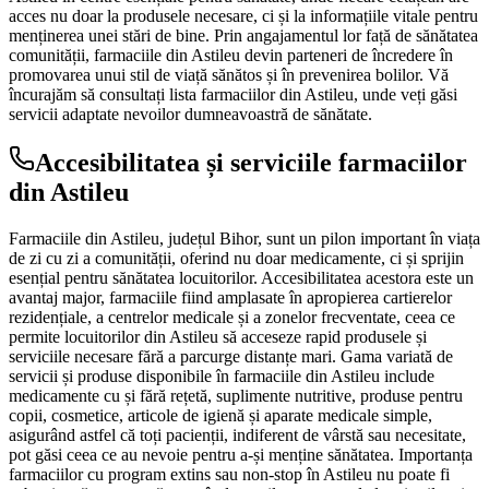
acces nu doar la produsele necesare, ci și la informațiile vitale pentru
menținerea unei stări de bine. Prin angajamentul lor față de sănătatea
comunității, farmaciile din Astileu devin parteneri de încredere în
promovarea unui stil de viață sănătos și în prevenirea bolilor. Vă
încurajăm să consultați lista farmaciilor din Astileu, unde veți găsi
servicii adaptate nevoilor dumneavoastră de sănătate.
Accesibilitatea și serviciile farmaciilor
din Astileu
Farmaciile din Astileu, județul Bihor, sunt un pilon important în viața
de zi cu zi a comunității, oferind nu doar medicamente, ci și sprijin
esențial pentru sănătatea locuitorilor. Accesibilitatea acestora este un
avantaj major, farmaciile fiind amplasate în apropierea cartierelor
rezidențiale, a centrelor medicale și a zonelor frecventate, ceea ce
permite locuitorilor din Astileu să acceseze rapid produsele și
serviciile necesare fără a parcurge distanțe mari. Gama variată de
servicii și produse disponibile în farmaciile din Astileu include
medicamente cu și fără rețetă, suplimente nutritive, produse pentru
copii, cosmetice, articole de igienă și aparate medicale simple,
asigurând astfel că toți pacienții, indiferent de vârstă sau necesitate,
pot găsi ceea ce au nevoie pentru a-și menține sănătatea. Importanța
farmaciilor cu program extins sau non-stop în Astileu nu poate fi