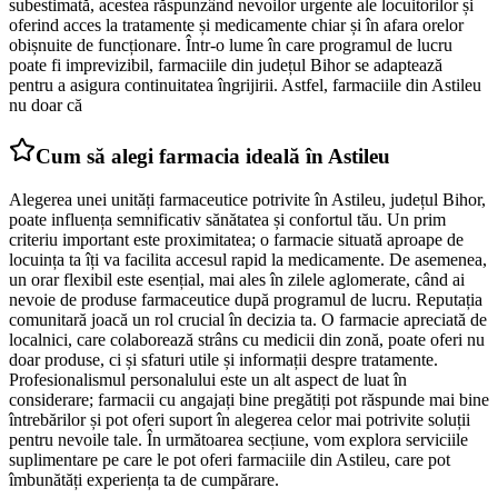
subestimată, acestea răspunzând nevoilor urgente ale locuitorilor și
oferind acces la tratamente și medicamente chiar și în afara orelor
obișnuite de funcționare. Într-o lume în care programul de lucru
poate fi imprevizibil, farmaciile din județul Bihor se adaptează
pentru a asigura continuitatea îngrijirii. Astfel, farmaciile din Astileu
nu doar că
Cum să alegi farmacia ideală în Astileu
Alegerea unei unități farmaceutice potrivite în Astileu, județul Bihor,
poate influența semnificativ sănătatea și confortul tău. Un prim
criteriu important este proximitatea; o farmacie situată aproape de
locuința ta îți va facilita accesul rapid la medicamente. De asemenea,
un orar flexibil este esențial, mai ales în zilele aglomerate, când ai
nevoie de produse farmaceutice după programul de lucru. Reputația
comunitară joacă un rol crucial în decizia ta. O farmacie apreciată de
localnici, care colaborează strâns cu medicii din zonă, poate oferi nu
doar produse, ci și sfaturi utile și informații despre tratamente.
Profesionalismul personalului este un alt aspect de luat în
considerare; farmacii cu angajați bine pregătiți pot răspunde mai bine
întrebărilor și pot oferi suport în alegerea celor mai potrivite soluții
pentru nevoile tale. În următoarea secțiune, vom explora serviciile
suplimentare pe care le pot oferi farmaciile din Astileu, care pot
îmbunătăți experiența ta de cumpărare.