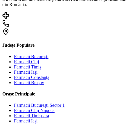
din România.
Județe Populare
Farmacii
București
Farmacii
Cluj
Farmacii
Timiș
Farmacii
Iași
Farmacii
Constanța
Farmacii
Brașov
Orașe Principale
Farmacii
București Sector 1
Farmacii
Cluj-Napoca
Farmacii
Timișoara
Farmacii
Iași