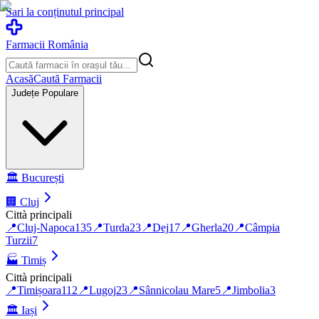
Sari la conținutul principal
Farmacii România
Acasă
Caută Farmacii
Județe Populare
🏛️
București
🏢
Cluj
Città principali
📍
Cluj-Napoca
135
📍
Turda
23
📍
Dej
17
📍
Gherla
20
📍
Câmpia
Turzii
7
🏭
Timiș
Città principali
📍
Timișoara
112
📍
Lugoj
23
📍
Sânnicolau Mare
5
📍
Jimbolia
3
🏛️
Iași