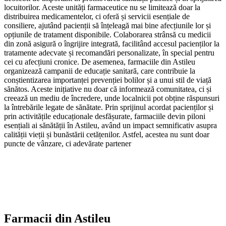
locuitorilor. Aceste unități farmaceutice nu se limitează doar la
distribuirea medicamentelor, ci oferă și servicii esențiale de
consiliere, ajutând pacienții să înțeleagă mai bine afecțiunile lor și
opțiunile de tratament disponibile. Colaborarea strânsă cu medicii
din zonă asigură o îngrijire integrată, facilitând accesul pacienților la
tratamente adecvate și recomandări personalizate, în special pentru
cei cu afecțiuni cronice. De asemenea, farmaciile din Astileu
organizează campanii de educație sanitară, care contribuie la
conștientizarea importanței prevenției bolilor și a unui stil de viață
sănătos. Aceste inițiative nu doar că informează comunitatea, ci și
creează un mediu de încredere, unde localnicii pot obține răspunsuri
la întrebările legate de sănătate. Prin sprijinul acordat pacienților și
prin activitățile educaționale desfășurate, farmaciile devin piloni
esențiali ai sănătății în Astileu, având un impact semnificativ asupra
calității vieții și bunăstării cetățenilor. Astfel, acestea nu sunt doar
puncte de vânzare, ci adevărate partener
Farmacii din
Astileu