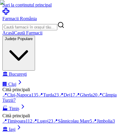
Sari la conținutul principal
Farmacii România
Acasă
Caută Farmacii
Județe Populare
🏛️
București
🏢
Cluj
Città principali
📍
Cluj-Napoca
135
📍
Turda
23
📍
Dej
17
📍
Gherla
20
📍
Câmpia
Turzii
7
🏭
Timiș
Città principali
📍
Timișoara
112
📍
Lugoj
23
📍
Sânnicolau Mare
5
📍
Jimbolia
3
🏛️
Iași