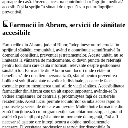
aproape de casă. Prezența acestora contribuie la o îngrijire medicală
accesibilă și la sprijin în situații de urgență sau pentru îngrijire
preventivă.
Farmacii în Abram, servicii de sănătate
accesibile
Farmaciile din Abram, județul Bihor, îndeplinesc un rol crucial în
sprijinul sănătății comunității, având o contribuție semnificativă în
domeniul consilierii, prevenției și tratamentelor. Aceste unități nu se
limitează la vânzarea de medicamente, ci devin puncte de referință
pentru locuitorii care caută informații relevante despre gestionarea
sănătății lor. Farmaciile din Abram sunt locuri unde cetățenii
beneficiază de consiliere personalizată, sfaturi pentru prevenirea
bolilor și soluții adaptate nevoilor individuale, ceea ce le face
esențiale pentru menținerea unui stil de viață sănătos. Accesibilitatea
farmaciilor din Abram este un alt aspect important, avându-se în
vedere amplasarea lor centrală și proximitytea față de cartierele
rezidențiale. Acest lucru permite locuitorilor să aibă acces rapid la
produsele și serviciile de care au nevoie. Multe dintre farmaciile din
zonă funcționează cu program extins sau chiar non-stop, asigurând
astfel că pacienții pot găsi ajutor în momente de urgență, fără a fi
necesar să aștepte ore întregi pentru a obține medicamentele
necesare. Diversitatea produselor și serviciilor disponibile în