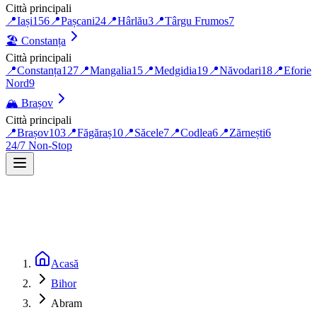
Città principali
📍
Iași
156
📍
Pașcani
24
📍
Hârlău
3
📍
Târgu Frumos
7
🏖️
Constanța
Città principali
📍
Constanța
127
📍
Mangalia
15
📍
Medgidia
19
📍
Năvodari
18
📍
Eforie
Nord
9
🏔️
Brașov
Città principali
📍
Brașov
103
📍
Făgăraș
10
📍
Săcele
7
📍
Codlea
6
📍
Zărnești
6
24/7 Non-Stop
Acasă
Bihor
Abram