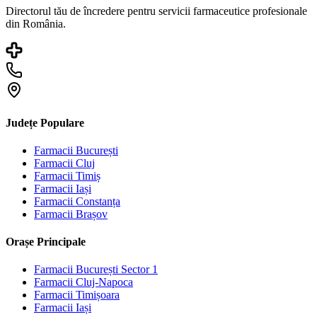
Directorul tău de încredere pentru servicii farmaceutice profesionale
din România.
Județe Populare
Farmacii
București
Farmacii
Cluj
Farmacii
Timiș
Farmacii
Iași
Farmacii
Constanța
Farmacii
Brașov
Orașe Principale
Farmacii
București Sector 1
Farmacii
Cluj-Napoca
Farmacii
Timișoara
Farmacii
Iași