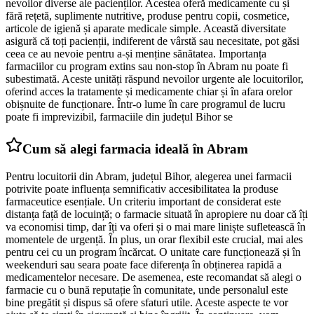
nevoilor diverse ale pacienților. Acestea oferă medicamente cu și
fără rețetă, suplimente nutritive, produse pentru copii, cosmetice,
articole de igienă și aparate medicale simple. Această diversitate
asigură că toți pacienții, indiferent de vârstă sau necesitate, pot găsi
ceea ce au nevoie pentru a-și menține sănătatea. Importanța
farmaciilor cu program extins sau non-stop în Abram nu poate fi
subestimată. Aceste unități răspund nevoilor urgente ale locuitorilor,
oferind acces la tratamente și medicamente chiar și în afara orelor
obișnuite de funcționare. Într-o lume în care programul de lucru
poate fi imprevizibil, farmaciile din județul Bihor se
Cum să alegi farmacia ideală în Abram
Pentru locuitorii din Abram, județul Bihor, alegerea unei farmacii
potrivite poate influența semnificativ accesibilitatea la produse
farmaceutice esențiale. Un criteriu important de considerat este
distanța față de locuință; o farmacie situată în apropiere nu doar că îți
va economisi timp, dar îți va oferi și o mai mare liniște sufletească în
momentele de urgență. În plus, un orar flexibil este crucial, mai ales
pentru cei cu un program încărcat. O unitate care funcționează și în
weekenduri sau seara poate face diferența în obținerea rapidă a
medicamentelor necesare. De asemenea, este recomandat să alegi o
farmacie cu o bună reputație în comunitate, unde personalul este
bine pregătit și dispus să ofere sfaturi utile. Aceste aspecte te vor