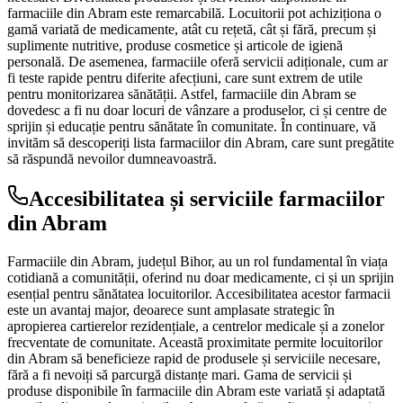
farmaciile din Abram este remarcabilă. Locuitorii pot achiziționa o
gamă variată de medicamente, atât cu rețetă, cât și fără, precum și
suplimente nutritive, produse cosmetice și articole de igienă
personală. De asemenea, farmaciile oferă servicii adiționale, cum ar
fi teste rapide pentru diferite afecțiuni, care sunt extrem de utile
pentru monitorizarea sănătății. Astfel, farmaciile din Abram se
dovedesc a fi nu doar locuri de vânzare a produselor, ci și centre de
sprijin și educație pentru sănătate în comunitate. În continuare, vă
invităm să descoperiți lista farmaciilor din Abram, care sunt pregătite
să răspundă nevoilor dumneavoastră.
Accesibilitatea și serviciile farmaciilor
din Abram
Farmaciile din Abram, județul Bihor, au un rol fundamental în viața
cotidiană a comunității, oferind nu doar medicamente, ci și un sprijin
esențial pentru sănătatea locuitorilor. Accesibilitatea acestor farmacii
este un avantaj major, deoarece sunt amplasate strategic în
apropierea cartierelor rezidențiale, a centrelor medicale și a zonelor
frecventate de comunitate. Această proximitate permite locuitorilor
din Abram să beneficieze rapid de produsele și serviciile necesare,
fără a fi nevoiți să parcurgă distanțe mari. Gama de servicii și
produse disponibile în farmaciile din Abram este variată și adaptată