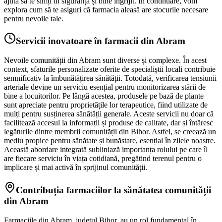
ajuta să te simți în siguranță și bine îngrijit. În continuare, vom
explora cum să te asiguri că farmacia aleasă are stocurile necesare
pentru nevoile tale.
Servicii inovatoare în farmacii din Abram
Nevoile comunității din Abram sunt diverse și complexe. În acest
context, sfaturile personalizate oferite de specialiștii locali contribuie
semnificativ la îmbunătățirea sănătății. Totodată, verificarea tensiunii
arteriale devine un serviciu esențial pentru monitorizarea stării de
bine a locuitorilor. Pe lângă acestea, produsele pe bază de plante
sunt apreciate pentru proprietățile lor terapeutice, fiind utilizate de
mulți pentru susținerea sănătății generale. Aceste servicii nu doar că
facilitează accesul la informații și produse de calitate, dar și întăresc
legăturile dintre membrii comunității din Bihor. Astfel, se creează un
mediu propice pentru sănătate și bunăstare, esențial în zilele noastre.
Această abordare integrată subliniază importanța rolului pe care îl
are fiecare serviciu în viața cotidiană, pregătind terenul pentru o
implicare și mai activă în sprijinul comunității.
Contribuția farmaciilor la sănătatea comunității
din Abram
Farmaciile din Abram, județul Bihor, au un rol fundamental în