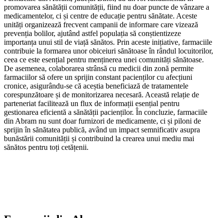
promovarea sănătății comunității, fiind nu doar puncte de vânzare a
medicamentelor, ci și centre de educație pentru sănătate. Aceste
unități organizează frecvent campanii de informare care vizează
prevenția bolilor, ajutând astfel populația să conștientizeze
importanța unui stil de viață sănătos. Prin aceste inițiative, farmaciile
contribuie la formarea unor obiceiuri sănătoase în rândul locuitorilor,
ceea ce este esențial pentru menținerea unei comunități sănătoase.
De asemenea, colaborarea strânsă cu medicii din zonă permite
farmaciilor să ofere un sprijin constant pacienților cu afecțiuni
cronice, asigurându-se că aceștia beneficiază de tratamentele
corespunzătoare și de monitorizarea necesară. Această relație de
parteneriat facilitează un flux de informații esențial pentru
gestionarea eficientă a sănătății pacienților. În concluzie, farmaciile
din Abram nu sunt doar furnizori de medicamente, ci și piloni de
sprijin în sănătatea publică, având un impact semnificativ asupra
bunăstării comunității și contribuind la crearea unui mediu mai
sănătos pentru toți cetățenii.