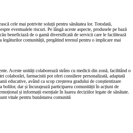
ască cele mai potrivite soluții pentru sănătatea lor. Totodată,
e despre eventualele riscuri. Pe lângă aceste aspecte, produsele pe bază
acău beneficiază de o gamă diversificată de servicii care le facilitează
a legăturilor comunității, pregătind terenul pentru o implicare mai
nte. Aceste unități colaborează strâns cu medicii din zonă, facilitând o
i colaborări, farmacistii pot oferi consiliere personalizată, adaptată
mpanii educative, având ca scop creșterea gradului de conștientizare
bolilor, dar și încurajează participarea comunității în acțiuni de
oțional și informații esențiale în luarea deciziilor legate de sănătate.
i sunt vitale pentru bunăstarea comunită