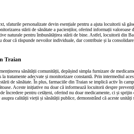
, sfaturile personalizate devin esențiale pentru a ajuta locuitorii să găse
 monitorizarea stării de sănătate a pacienților, oferind informații valoroas
tive naturale pentru îmbunătățirea stării de bine. Astfel, locuitorii din B
u doar că răspunde nevoilor individuale, dar contribuie și la consolidare
in Traian
în menținerea sănătății comunității, depășind simpla furnizare de medicame
 la tratamente adecvate și monitorizare constantă. Prin intermediul aceste
 stării de sănătate. În plus, farmaciile din Traian se implică activ în ca
oase. Aceste inițiative nu doar că informează locuitorii despre prevenția 
e încredere pentru cetățeni, oferind nu doar medicamente, ci și sprijin em
 asupra calității vieții și sănătății publice, demonstrând că aceste unităț