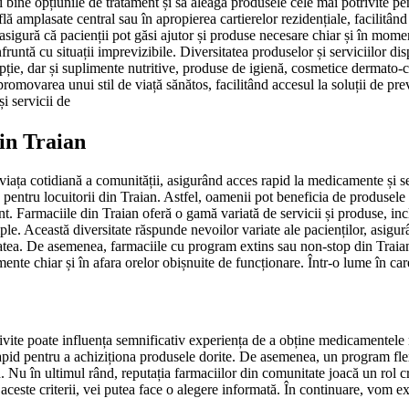
i bine opțiunile de tratament și să aleagă produsele cele mai potrivite pen
flă amplasate central sau în apropierea cartierelor rezidențiale, facilitân
sigură că pacienții pot găsi ajutor și produse necesare chiar și în momen
untă cu situații imprevizibile. Diversitatea produselor și serviciilor dis
pție, dar și suplimente nutritive, produse de igienă, cosmetice dermato-co
romovarea unui stil de viață sănătos, facilitând accesul la soluții de prev
i servicii de
din Traian
viața cotidiană a comunității, asigurând acces rapid la medicamente și ser
ea pentru locuitorii din Traian. Astfel, oamenii pot beneficia de produsele
t. Farmaciile din Traian oferă o gamă variată de servicii și produse, in
mple. Această diversitate răspunde nevoilor variate ale pacienților, asigu
ătatea. De asemenea, farmaciile cu program extins sau non-stop din Traia
mente chiar și în afara orelor obișnuite de funcționare. Într-o lume în ca
ivite poate influența semnificativ experiența de a obține medicamentele n
rapid pentru a achiziționa produsele dorite. De asemenea, un program flexi
 Nu în ultimul rând, reputația farmaciilor din comunitate joacă un rol cr
e aceste criterii, vei putea face o alegere informată. În continuare, vom 