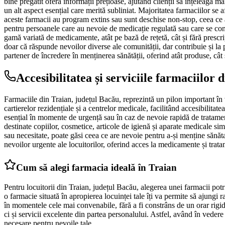
bine pregătit oferă informații prețioase, ajutând clienții să înțeleagă ma
un alt aspect esențial care merită subliniat. Majoritatea farmaciilor se a
aceste farmacii au program extins sau sunt deschise non-stop, ceea ce a
pentru persoanele care au nevoie de medicație regulată sau care se confr
gamă variată de medicamente, atât pe bază de rețetă, cât și fără prescri
doar că răspunde nevoilor diverse ale comunității, dar contribuie și la p
partener de încredere în menținerea sănătății, oferind atât produse, cât ș
Accesibilitatea și serviciile farmaciilor 
Farmaciile din Traian, județul Bacău, reprezintă un pilon important în 
cartierelor rezidențiale și a centrelor medicale, facilitând accesibilitat
esențial în momente de urgență sau în caz de nevoie rapidă de tratamen
destinate copiilor, cosmetice, articole de igienă și aparate medicale si
sau necesitate, poate găsi ceea ce are nevoie pentru a-și menține săn
nevoilor urgente ale locuitorilor, oferind acces la medicamente și trata
Cum să alegi farmacia ideală în Traian
Pentru locuitorii din Traian, județul Bacău, alegerea unei farmacii potr
o farmacie situată în apropierea locuinței tale îți va permite să ajungi 
în momentele cele mai convenabile, fără a fi constrâns de un orar rigid.
ci și servicii excelente din partea personalului. Astfel, având în veder
necesare pentru nevoile tale.