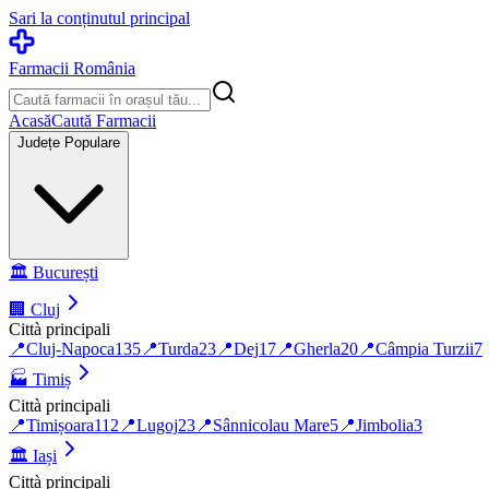
Sari la conținutul principal
Farmacii România
Acasă
Caută Farmacii
Județe Populare
🏛️
București
🏢
Cluj
Città principali
📍
Cluj-Napoca
135
📍
Turda
23
📍
Dej
17
📍
Gherla
20
📍
Câmpia Turzii
7
🏭
Timiș
Città principali
📍
Timișoara
112
📍
Lugoj
23
📍
Sânnicolau Mare
5
📍
Jimbolia
3
🏛️
Iași
Città principali