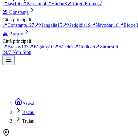
📍
Iași
156
📍
Pașcani
24
📍
Hârlău
3
📍
Târgu Frumos
7
🏖️
Constanța
Città principali
📍
Constanța
127
📍
Mangalia
15
📍
Medgidia
19
📍
Năvodari
18
📍
Eforie
🏔️
Brașov
Città principali
📍
Brașov
103
📍
Făgăraș
10
📍
Săcele
7
📍
Codlea
6
📍
Zărnești
6
24/7 Non-Stop
Acasă
Bacău
Traian