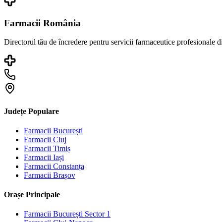
Farmacii România
Directorul tău de încredere pentru servicii farmaceutice profesionale 
Județe Populare
Farmacii
București
Farmacii
Cluj
Farmacii
Timiș
Farmacii
Iași
Farmacii
Constanța
Farmacii
Brașov
Orașe Principale
Farmacii
București Sector 1