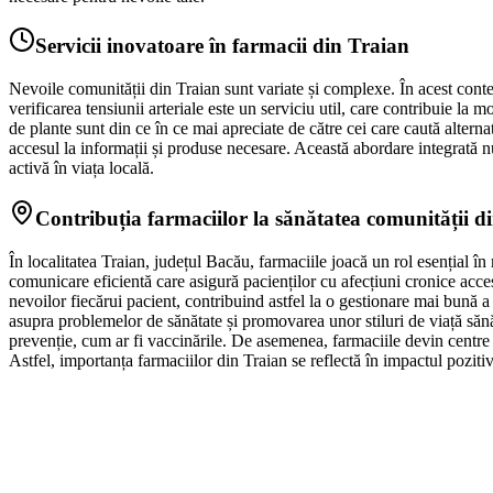
Servicii inovatoare în farmacii din Traian
Nevoile comunității din Traian sunt variate și complexe. În acest context
verificarea tensiunii arteriale este un serviciu util, care contribuie la
de plante sunt din ce în ce mai apreciate de către cei care caută alterna
accesul la informații și produse necesare. Această abordare integrată n
activă în viața locală.
Contribuția farmaciilor la sănătatea comunității d
În localitatea Traian, județul Bacău, farmaciile joacă un rol esențial 
comunicare eficientă care asigură pacienților cu afecțiuni cronice acces
nevoilor fiecărui pacient, contribuind astfel la o gestionare mai bună a
asupra problemelor de sănătate și promovarea unor stiluri de viață sănăt
prevenție, cum ar fi vaccinările. De asemenea, farmaciile devin centre d
Astfel, importanța farmaciilor din Traian se reflectă în impactul pozitiv