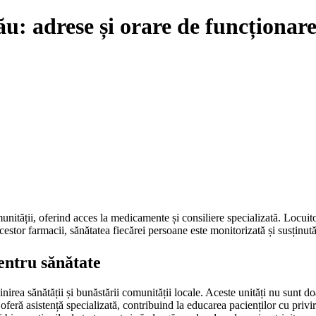
u: adrese și orare de funcționar
unității, oferind acces la medicamente și consiliere specializată. Locuitor
acestor farmacii, sănătatea fiecărei persoane este monitorizată și susținut
pentru sănătate
nirea sănătății și bunăstării comunității locale. Aceste unități nu sunt d
oferă asistență specializată, contribuind la educarea pacienților cu privir