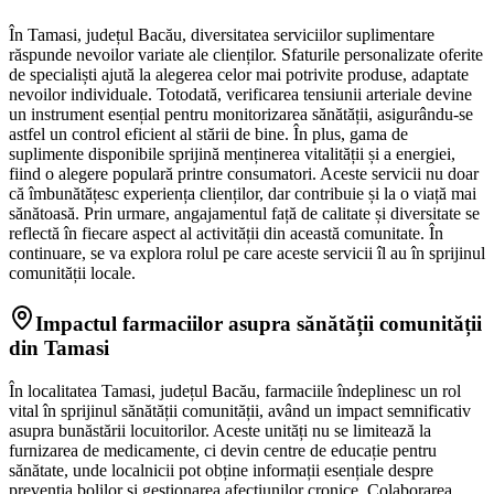
În Tamasi, județul Bacău, diversitatea serviciilor suplimentare
răspunde nevoilor variate ale clienților. Sfaturile personalizate oferite
de specialiști ajută la alegerea celor mai potrivite produse, adaptate
nevoilor individuale. Totodată, verificarea tensiunii arteriale devine
un instrument esențial pentru monitorizarea sănătății, asigurându-se
astfel un control eficient al stării de bine. În plus, gama de
suplimente disponibile sprijină menținerea vitalității și a energiei,
fiind o alegere populară printre consumatori. Aceste servicii nu doar
că îmbunătățesc experiența clienților, dar contribuie și la o viață mai
sănătoasă. Prin urmare, angajamentul față de calitate și diversitate se
reflectă în fiecare aspect al activității din această comunitate. În
continuare, se va explora rolul pe care aceste servicii îl au în sprijinul
comunității locale.
Impactul farmaciilor asupra sănătății comunității
din Tamasi
În localitatea Tamasi, județul Bacău, farmaciile îndeplinesc un rol
vital în sprijinul sănătății comunității, având un impact semnificativ
asupra bunăstării locuitorilor. Aceste unități nu se limitează la
furnizarea de medicamente, ci devin centre de educație pentru
sănătate, unde localnicii pot obține informații esențiale despre
prevenția bolilor și gestionarea afecțiunilor cronice. Colaborarea