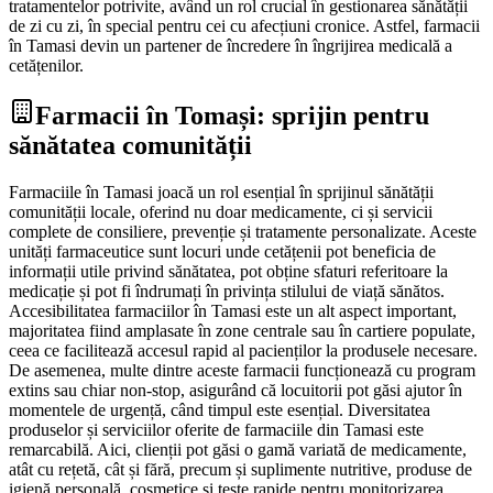
tratamentelor potrivite, având un rol crucial în gestionarea sănătății
de zi cu zi, în special pentru cei cu afecțiuni cronice. Astfel, farmacii
în Tamasi devin un partener de încredere în îngrijirea medicală a
cetățenilor.
Farmacii în Tomași: sprijin pentru
sănătatea comunității
Farmaciile în Tamasi joacă un rol esențial în sprijinul sănătății
comunității locale, oferind nu doar medicamente, ci și servicii
complete de consiliere, prevenție și tratamente personalizate. Aceste
unități farmaceutice sunt locuri unde cetățenii pot beneficia de
informații utile privind sănătatea, pot obține sfaturi referitoare la
medicație și pot fi îndrumați în privința stilului de viață sănătos.
Accesibilitatea farmaciilor în Tamasi este un alt aspect important,
majoritatea fiind amplasate în zone centrale sau în cartiere populate,
ceea ce facilitează accesul rapid al pacienților la produsele necesare.
De asemenea, multe dintre aceste farmacii funcționează cu program
extins sau chiar non-stop, asigurând că locuitorii pot găsi ajutor în
momentele de urgență, când timpul este esențial. Diversitatea
produselor și serviciilor oferite de farmaciile din Tamasi este
remarcabilă. Aici, clienții pot găsi o gamă variată de medicamente,
atât cu rețetă, cât și fără, precum și suplimente nutritive, produse de
igienă personală, cosmetice și teste rapide pentru monitorizarea