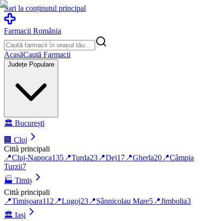
Sari la conținutul principal
Farmacii România
Acasă
Caută Farmacii
Județe Populare
🏛️
București
🏢
Cluj
Città principali
📍
Cluj-Napoca
135
📍
Turda
23
📍
Dej
17
📍
Gherla
20
📍
Câmpia
Turzii
7
🏭
Timiș
Città principali
📍
Timișoara
112
📍
Lugoj
23
📍
Sânnicolau Mare
5
📍
Jimbolia
3
🏛️
Iași