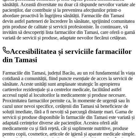
sănătății. Această diversitate nu doar că răspunde nevoilor variate ale
pacienților, dar contribuie și la prevenirea afecțiunilor printr-o
abordare proactivă în îngrijirea sănătății. Farmaciile din Tamasi
devin astfel parteneri de încredere în sănătate, sprijinind comunitatea
prin produse de calitate și servicii profesioniste. În continuare, vă
invităm să descoperiți lista farmaciilor din Tamasi, care oferă o gamă
variată de servicii și produse, adaptate nevoilor fiecărui cetățean.
Accesibilitatea și serviciile farmaciilor
din Tamasi
Farmaciile din Tamasi, județul Bacău, au un rol fundamental în viața
cotidiană a comunității, fiind puncte esențiale de acces la servicii de
sănătate. Aceste unități sunt amplasate strategic în apropierea
cartierelor rezidențiale și a centrelor medicale, facilitând astfel
accesul rapid al locuitorilor la medicamente și produse necesare.
Proximitatea farmaciilor permite ca, în momente de urgență sau în
cazul unor nevoi specifice, cetățenii din Tamasi să beneficieze de
soluții imediate, fără a fi nevoiți să parcurgă distanțe mari. Gama de
servicii și produse disponibile în farmaciile din Tamasi este variată și
adaptată cerințelor diverse ale pacienților. Acestea oferă atât
medicamente cu și fără rețetă, cât și suplimente nutritive, produse
pentru copii, cosmetice, articole de igienă și aparate medicale simple.