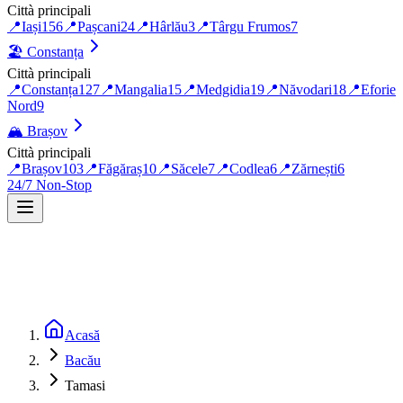
Città principali
📍
Iași
156
📍
Pașcani
24
📍
Hârlău
3
📍
Târgu Frumos
7
🏖️
Constanța
Città principali
📍
Constanța
127
📍
Mangalia
15
📍
Medgidia
19
📍
Năvodari
18
📍
Eforie
Nord
9
🏔️
Brașov
Città principali
📍
Brașov
103
📍
Făgăraș
10
📍
Săcele
7
📍
Codlea
6
📍
Zărnești
6
24/7 Non-Stop
Acasă
Bacău
Tamasi