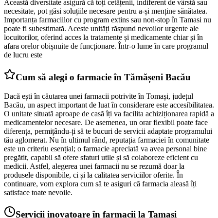
Această diversitate asigură că toți cetățenii, indiferent de vârstă sau
necesitate, pot găsi soluțiile necesare pentru a-și menține sănătatea.
Importanța farmaciilor cu program extins sau non-stop în Tamasi nu
poate fi subestimată. Aceste unități răspund nevoilor urgente ale
locuitorilor, oferind acces la tratamente și medicamente chiar și în
afara orelor obișnuite de funcționare. Într-o lume în care programul
de lucru este
Cum să alegi o farmacie în Tămășeni Bacău
Dacă ești în căutarea unei farmacii potrivite în Tomași, județul
Bacău, un aspect important de luat în considerare este accesibilitatea.
O unitate situată aproape de casă îți va facilita achiziționarea rapidă a
medicamentelor necesare. De asemenea, un orar flexibil poate face
diferența, permițându-ți să te bucuri de servicii adaptate programului
tău aglomerat. Nu în ultimul rând, reputația farmaciei în comunitate
este un criteriu esențial; o farmacie apreciată va avea personal bine
pregătit, capabil să ofere sfaturi utile și să colaboreze eficient cu
medicii. Astfel, alegerea unei farmacii nu se rezumă doar la
produsele disponibile, ci și la calitatea serviciilor oferite. În
continuare, vom explora cum să te asiguri că farmacia aleasă îți
satisface toate nevoile.
Servicii inovatoare în farmacii la Tamasi