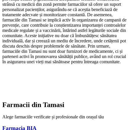
strânsă cu medicii din zonă permite farmaciilor să ofere un suport
personalizat pacienților, asigurându-se că aceștia beneficiază de
tratamente adecvate și monitorizare constantă. De asemenea,
farmaciile din Tamasi se implică activ în organizarea de campanii de
prevenție, care contribuie la conștientizarea importanței controalelor
medicale regulate și a vaccinării, întărind astfel legăturile sociale din
comunitate. Aceste inițiative nu doar că îmbunătățesc sănătatea
individuală, dar și creează un mediu de încredere, unde cetățenii pot
discuta deschis despre problemele de sănătate. Prin urmare,
farmaciile din Tamasi nu sunt doar furnizori de medicamente, ci și
parteneri activi în promovarea sănătății publice, având un rol crucial
în asigurarea unei vieți mai sănătoase pentru întreaga comunitate.
Farmacii din
Tamasi
Alege farmaciile verificate și profesionale din orașul tău
Farmacia BIA