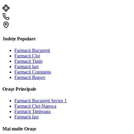
Județe Populare
Farmacii
București
Farmacii
Cluj
Farmacii
Timiș
Farmacii
Iași
Farmacii
Constanța
Farmacii
Brașov
Orașe Principale
Farmacii
București Sector 1
Farmacii
Cluj-Napoca
Farmacii
Timișoara
Farmacii
Iași
Mai multe Orașe