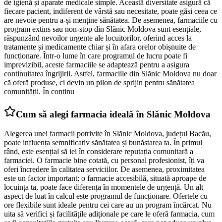
de igienă și aparate medicale simple. Această diversitate asigură că
fiecare pacient, indiferent de vârstă sau necesitate, poate găsi ceea ce
are nevoie pentru a-și menține sănătatea. De asemenea, farmaciile cu
program extins sau non-stop din Slănic Moldova sunt esențiale,
răspunzând nevoilor urgente ale locuitorilor, oferind acces la
tratamente și medicamente chiar și în afara orelor obișnuite de
funcționare. Într-o lume în care programul de lucru poate fi
imprevizibil, aceste farmaciile se adaptează pentru a asigura
continuitatea îngrijirii. Astfel, farmaciile din Slănic Moldova nu doar
că oferă produse, ci devin un pilon de sprijin pentru sănătatea
comunității. În continu
Cum să alegi farmacia ideală în Slănic Moldova
Alegerea unei farmacii potrivite în Slănic Moldova, județul Bacău,
poate influența semnificativ sănătatea și bunăstarea ta. În primul
rând, este esențial să iei în considerare reputația comunitară a
farmaciei. O farmacie bine cotată, cu personal profesionist, îți va
oferi încredere în calitatea serviciilor. De asemenea, proximitatea
este un factor important; o farmacie accesibilă, situată aproape de
locuința ta, poate face diferența în momentele de urgență. Un alt
aspect de luat în calcul este programul de funcționare. Ofertele cu
ore flexibile sunt ideale pentru cei care au un program încărcat. Nu
uita să verifici și facilitățile adiționale pe care le oferă farmacia, cum