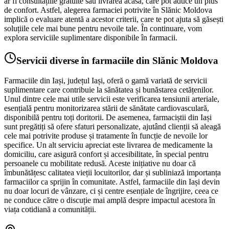
ar fi consultațiile gratuite sau livrarea acasă, care pot aduce un plus
de confort. Astfel, alegerea farmaciei potrivite în Slănic Moldova
implică o evaluare atentă a acestor criterii, care te pot ajuta să găsești
soluțiile cele mai bune pentru nevoile tale. În continuare, vom
explora serviciile suplimentare disponibile în farmacii.
Servicii diverse în farmaciile din Slănic Moldova
Farmaciile din Iași, județul Iași, oferă o gamă variată de servicii
suplimentare care contribuie la sănătatea și bunăstarea cetățenilor.
Unul dintre cele mai utile servicii este verificarea tensiunii arteriale,
esențială pentru monitorizarea stării de sănătate cardiovasculară,
disponibilă pentru toți doritorii. De asemenea, farmaciștii din Iași
sunt pregătiți să ofere sfaturi personalizate, ajutând clienții să aleagă
cele mai potrivite produse și tratamente în funcție de nevoile lor
specifice. Un alt serviciu apreciat este livrarea de medicamente la
domiciliu, care asigură confort și accesibilitate, în special pentru
persoanele cu mobilitate redusă. Aceste inițiative nu doar că
îmbunătățesc calitatea vieții locuitorilor, dar și subliniază importanța
farmaciilor ca sprijin în comunitate. Astfel, farmaciile din Iași devin
nu doar locuri de vânzare, ci și centre esențiale de îngrijire, ceea ce
ne conduce către o discuție mai amplă despre impactul acestora în
viața cotidiană a comunității.