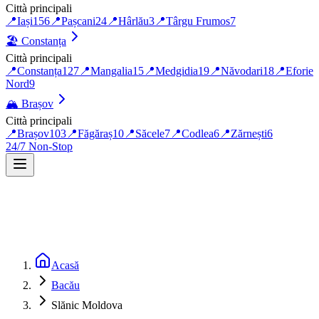
Città principali
📍
Iași
156
📍
Pașcani
24
📍
Hârlău
3
📍
Târgu Frumos
7
🏖️
Constanța
Città principali
📍
Constanța
127
📍
Mangalia
15
📍
Medgidia
19
📍
Năvodari
18
📍
Eforie
Nord
9
🏔️
Brașov
Città principali
📍
Brașov
103
📍
Făgăraș
10
📍
Săcele
7
📍
Codlea
6
📍
Zărnești
6
24/7 Non-Stop
Acasă
Bacău
Slănic Moldova