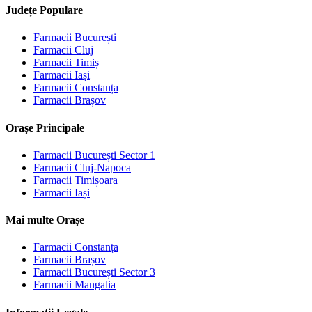
Județe Populare
Farmacii
București
Farmacii
Cluj
Farmacii
Timiș
Farmacii
Iași
Farmacii
Constanța
Farmacii
Brașov
Orașe Principale
Farmacii
București Sector 1
Farmacii
Cluj-Napoca
Farmacii
Timișoara
Farmacii
Iași
Mai multe Orașe
Farmacii
Constanța
Farmacii
Brașov
Farmacii
București Sector 3
Farmacii
Mangalia