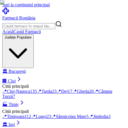
Sari la conținutul principal
Farmacii România
Acasă
Caută Farmacii
Județe Populare
🏛️
București
🏢
Cluj
Città principali
📍
Cluj-Napoca
135
📍
Turda
23
📍
Dej
17
📍
Gherla
20
📍
Câmpia
Turzii
7
🏭
Timiș
Città principali
📍
Timișoara
112
📍
Lugoj
23
📍
Sânnicolau Mare
5
📍
Jimbolia
3
🏛️
Iași