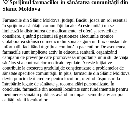
Sprijinul farmaciilor în sănătatea comunității din
Slănic Moldova
Farmaciile din Slănic Moldova, județul Bacău, joacă un rol esențial
în sprijinirea sănătății comunității locale. Aceste unități nu se
limitează la distribuirea de medicamente, ci oferă și servicii de
consiliere, ajutând pacienții să gestioneze afecțiunile cronice.
Colaborarea strânsă cu medicii din zonă asigură un flux constant de
informații, facilitând îngrijirea continuă a pacienților. De asemenea,
farmaciile sunt implicate activ în educația sanitară, organizând
campanii de prevenție care promovează importanța unui stil de viață
sănătos și a controalelor medicale regulate. Aceste inițiative
contribuie la creșterea gradului de conștientizare a problemelor de
sănătate specifice comunității. În plus, farmaciile din Slănic Moldova
devin puncte de încredere pentru locuitori, oferind răspunsuri la
întrebările legate de sănătate și recomandări personalizate. În
concluzie, farmaciile din această localitate sunt fundamentale pentru
menținerea sănătății publice, având un impact semnificativ asupra
calității vieții locuitorilor.