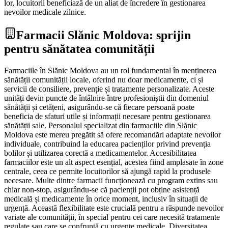
lor, locuitorii beneficiază de un aliat de încredere în gestionarea
nevoilor medicale zilnice.
Farmacii Slănic Moldova: sprijin
pentru sănătatea comunității
Farmaciile în Slănic Moldova au un rol fundamental în menținerea
sănătății comunității locale, oferind nu doar medicamente, ci și
servicii de consiliere, prevenție și tratamente personalizate. Aceste
unități devin puncte de întâlnire între profesioniștii din domeniul
sănătății și cetățeni, asigurându-se că fiecare persoană poate
beneficia de sfaturi utile și informații necesare pentru gestionarea
sănătății sale. Personalul specializat din farmaciile din Slănic
Moldova este mereu pregătit să ofere recomandări adaptate nevoilor
individuale, contribuind la educarea pacienților privind prevenția
bolilor și utilizarea corectă a medicamentelor. Accesibilitatea
farmaciilor este un alt aspect esențial, acestea fiind amplasate în zone
centrale, ceea ce permite locuitorilor să ajungă rapid la produsele
necesare. Multe dintre farmacii funcționează cu program extins sau
chiar non-stop, asigurându-se că pacienții pot obține asistență
medicală și medicamente în orice moment, inclusiv în situații de
urgență. Această flexibilitate este crucială pentru a răspunde nevoilor
variate ale comunității, în special pentru cei care necesită tratamente
regulate sau care se confruntă cu urgențe medicale. Diversitatea