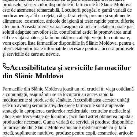
produselor și serviciilor disponibile în farmaciile în Slănic Moldova
este de asemenea remarcabilă. Locuitorii pot găsi o gamă variată de
medicamente, atât cu rețetă, cât și fără rețetă, precum și suplimente
alimentare, cosmetice, articole de igienă și teste rapide pentru diferite
afecțiuni. Această ofertă variată asigură că fiecare cetățean poate găsi
soluții adaptate nevoilor sale, contribuind astfel la promovarea unui
stil de viață sănătos și la îmbunătățirea calității vieții. În continuare,
vom explora lista farmaciilor disponibile în Slănic Moldova, pentru a
oferi cetățenilor toate informațiile necesare pentru a accesa produsele
și serviciile de care au nevoie.
Accesibilitatea și serviciile farmaciilor
din Slănic Moldova
Farmaciile din Slănic Moldova joacă un rol crucial în viața cotidiană
a comunității, asigurându-se că locuitorii au acces rapid la
medicamente și produse de sănătate. Accesibilitatea acestor unități
este un avantaj semnificativ, deoarece farmaciile sunt amplasate
strategic în apropierea cartierelor rezidențiale, centrelor medicale și
altor zone frecventate de locuitori, facilitând astfel obținerea rapidă a
produselor necesare. Gama variată de servicii și produse disponibile
în farmaciile din Slănic Moldova include medicamente cu și fără
rețetă, suplimente nutritive, produse pentru copii, cosmetice, articole