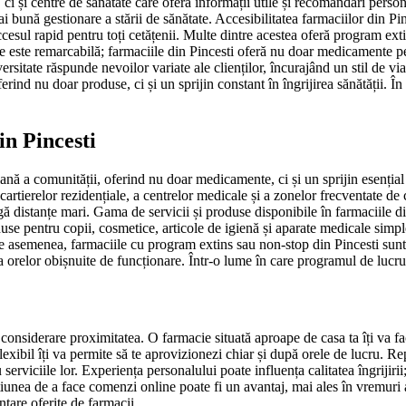
 și centre de sănătate care oferă informații utile și recomandări personal
i bună gestionare a stării de sănătate. Accesibilitatea farmaciilor din P
accesul rapid pentru toți cetățenii. Multe dintre acestea oferă program ext
le este remarcabilă; farmaciile din Pincesti oferă nu doar medicamente 
versitate răspunde nevoilor variate ale clienților, încurajând un stil de v
ferind nu doar produse, ci și un sprijin constant în îngrijirea sănătății. 
in Pincesti
iană a comunității, oferind nu doar medicamente, ci și un sprijin esențial 
 cartierelor rezidențiale, a centrelor medicale și a zonelor frecventate de
rgă distanțe mari. Gama de servicii și produse disponibile în farmaciile din
se pentru copii, cosmetice, articole de igienă și aparate medicale simple.
De asemenea, farmaciile cu program extins sau non-stop din Pincesti sun
ra orelor obișnuite de funcționare. Într-o lume în care programul de lucru
în considerare proximitatea. O farmacie situată aproape de casa ta îți va 
lexibil îți va permite să te aprovizionezi chiar și după orele de lucru. 
 serviciile lor. Experiența personalului poate influența calitatea îngrijir
opțiunea de a face comenzi online poate fi un avantaj, mai ales în vremuri 
tare oferite de farmacii.