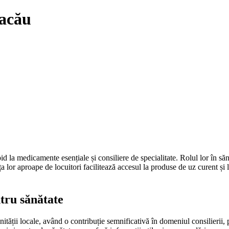
Bacău
 la medicamente esențiale și consiliere de specialitate. Rolul lor în sănăt
a lor aproape de locuitori facilitează accesul la produse de uz curent și l
ntru sănătate
nității locale, având o contribuție semnificativă în domeniul consilierii, p