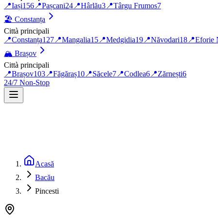
📍
Iași
156
📍
Pașcani
24
📍
Hârlău
3
📍
Târgu Frumos
7
🏖️
Constanța
Città principali
📍
Constanța
127
📍
Mangalia
15
📍
Medgidia
19
📍
Năvodari
18
📍
Eforie
🏔️
Brașov
Città principali
📍
Brașov
103
📍
Făgăraș
10
📍
Săcele
7
📍
Codlea
6
📍
Zărnești
6
24/7 Non-Stop
Acasă
Bacău
Pincesti