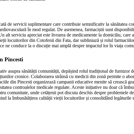
tă de servicii suplimentare care contribuie semnificativ la sănătatea comu
cardiovasculară în mod regulat. De asemenea, farmaciștii sunt disponibili 
Un alt serviciu apreciat este livrarea de medicamente la domiciliu, care as
ții locuitorilor din Cotofenii din Fata, dar subliniază și rolul farmaciilor
a ce ne conduce la o discuție mai amplă despre impactul lor în viața comun
n Pincesti
ativ asupra sănătății comunității, depășind rolul tradițional de furnizor 
ecțiunilor cronice. Colaborarea strânsă cu medicii din zonă permite o abor
iile din Pincesti organizează campanii educative menite să crească gradu
atea controalelor medicale regulate. Aceste inițiative nu doar că îmbunătă
ntru comunitate, unde cetățenii pot discuta deschis despre problemele de săn
nd la îmbunătățirea calității vieții locuitorilor și consolidând legăturile