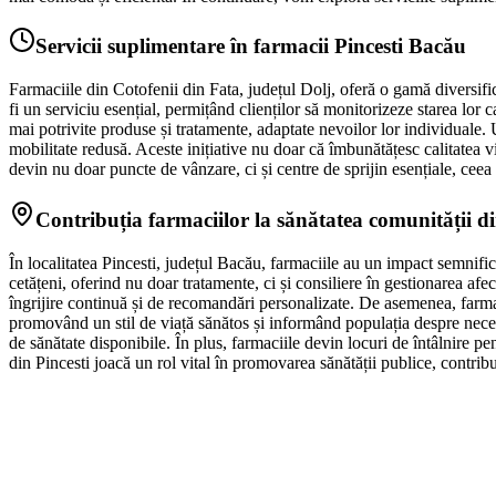
Servicii suplimentare în farmacii Pincesti Bacău
Farmaciile din Cotofenii din Fata, județul Dolj, oferă o gamă diversifica
fi un serviciu esențial, permițând clienților să monitorizeze starea lor 
mai potrivite produse și tratamente, adaptate nevoilor lor individuale. 
mobilitate redusă. Aceste inițiative nu doar că îmbunătățesc calitatea vie
devin nu doar puncte de vânzare, ci și centre de sprijin esențiale, cee
Contribuția farmaciilor la sănătatea comunității di
În localitatea Pincesti, județul Bacău, farmaciile au un impact semnific
cetățeni, oferind nu doar tratamente, ci și consiliere în gestionarea af
îngrijire continuă și de recomandări personalizate. De asemenea, farmac
promovând un stil de viață sănătos și informând populația despre necesit
de sănătate disponibile. În plus, farmaciile devin locuri de întâlnire pe
din Pincesti joacă un rol vital în promovarea sănătății publice, contribui