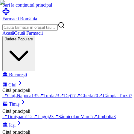
Sari la conținutul principal
Farmacii România
Acasă
Caută Farmacii
Județe Populare
🏛️
București
🏢
Cluj
Città principali
📍
Cluj-Napoca
135
📍
Turda
23
📍
Dej
17
📍
Gherla
20
📍
Câmpia Turzii
7
🏭
Timiș
Città principali
📍
Timișoara
112
📍
Lugoj
23
📍
Sânnicolau Mare
5
📍
Jimbolia
3
🏛️
Iași
Città principali