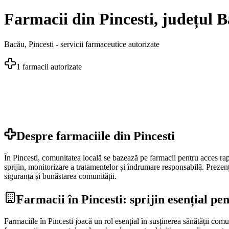
Farmacii din Pincesti, județul 
Bacău
,
Pincesti
- servicii farmaceutice autorizate
1
farmacii autorizate
Despre farmaciile din
Pincesti
În Pincesti, comunitatea locală se bazează pe farmacii pentru acces rapid
sprijin, monitorizare a tratamentelor și îndrumare responsabilă. Prezenț
siguranța și bunăstarea comunității.
Farmacii în Pincesti: sprijin esențial pe
Farmaciile în Pincesti joacă un rol esențial în susținerea sănătății comu