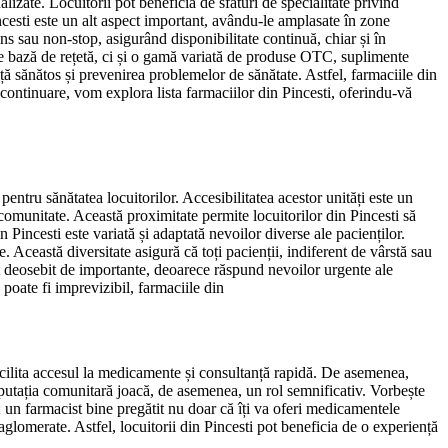
izate. Locuitorii pot beneficia de sfaturi de specialitate privind
incesti este un alt aspect important, avându-le amplasate în zone
ins sau non-stop, asigurând disponibilitate continuă, chiar și în
pe bază de rețetă, ci și o gamă variată de produse OTC, suplimente
iață sănătos și prevenirea problemelor de sănătate. Astfel, farmaciile din
În continuare, vom explora lista farmaciilor din Pincesti, oferindu-vă
pentru sănătatea locuitorilor. Accesibilitatea acestor unități este un
 comunitate. Această proximitate permite locuitorilor din Pincesti să
 Pincesti este variată și adaptată nevoilor diverse ale pacienților.
 Această diversitate asigură că toți pacienții, indiferent de vârstă sau
t deosebit de importante, deoarece răspund nevoilor urgente ale
 poate fi imprevizibil, farmaciile din
facilita accesul la medicamente și consultanță rapidă. De asemenea,
Reputația comunitară joacă, de asemenea, un rol semnificativ. Vorbește
ii; un farmacist bine pregătit nu doar că îți va oferi medicamentele
aglomerate. Astfel, locuitorii din Pincesti pot beneficia de o experiență