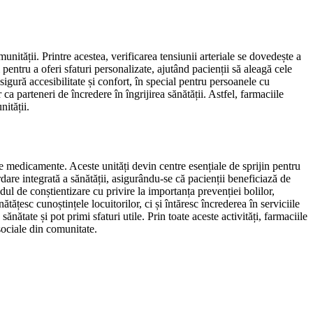
nității. Printre acestea, verificarea tensiunii arteriale se dovedește a
pentru a oferi sfaturi personalizate, ajutând pacienții să aleagă cele
igură accesibilitate și confort, în special pentru persoanele cu
 ca parteneri de încredere în îngrijirea sănătății. Astfel, farmaciile
ității.
de medicamente. Aceste unități devin centre esențiale de sprijin pentru
dare integrată a sănătății, asigurându-se că pacienții beneficiază de
l de conștientizare cu privire la importanța prevenției bolilor,
țesc cunoștințele locuitorilor, ci și întăresc încrederea în serviciile
ătate și pot primi sfaturi utile. Prin toate aceste activități, farmaciile
 sociale din comunitate.