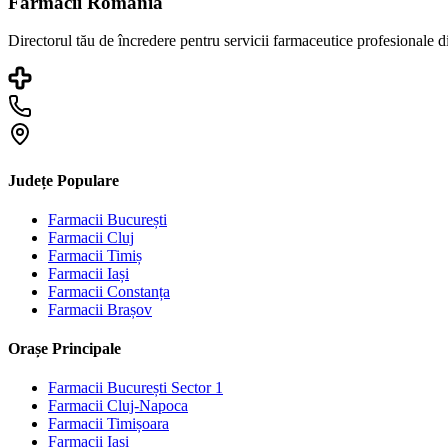
Farmacii România
Directorul tău de încredere pentru servicii farmaceutice profesionale 
Județe Populare
Farmacii
București
Farmacii
Cluj
Farmacii
Timiș
Farmacii
Iași
Farmacii
Constanța
Farmacii
Brașov
Orașe Principale
Farmacii
București Sector 1
Farmacii
Cluj-Napoca
Farmacii
Timișoara
Farmacii
Iași