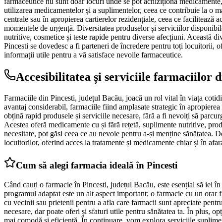
farmaceutice nu sunt doar locuri unde se pot achiziționa medicamente, ci
utilizarea medicamentelor și a suplimentelor, ceea ce contribuie la o ma
centrale sau în apropierea cartierelor rezidențiale, ceea ce facilitează 
momentele de urgență. Diversitatea produselor și serviciilor disponibi
nutritive, cosmetice și teste rapide pentru diverse afecțiuni. Această di
Pincesti se dovedesc a fi parteneri de încredere pentru toți locuitorii, o
informații utile pentru a vă satisface nevoile farmaceutice.
Accesibilitatea și serviciile farmaciilor d
Farmaciile din Pincesti, județul Bacău, joacă un rol vital în viața cotid
avantaj considerabil, farmaciile fiind amplasate strategic în apropierea
obțină rapid produsele și serviciile necesare, fără a fi nevoiți să parcu
Acestea oferă medicamente cu și fără rețetă, suplimente nutritive, produ
necesitate, pot găsi ceea ce au nevoie pentru a-și menține sănătatea. 
locuitorilor, oferind acces la tratamente și medicamente chiar și în afa
Cum să alegi farmacia ideală în Pincesti
Când cauți o farmacie în Pincesti, județul Bacău, este esențial să iei 
programul adaptat este un alt aspect important; o farmacie cu un orar f
cu vecinii sau prietenii pentru a afla care farmacii sunt apreciate pentru
necesare, dar poate oferi și sfaturi utile pentru sănătatea ta. În plus, 
mai comodă și eficientă. În continuare, vom explora serviciile suplimen