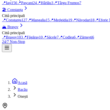
📍
Iași
156
📍
Pașcani
24
📍
Hârlău
3
📍
Târgu Frumos
7
🏖️
Constanța
Città principali
📍
Constanța
127
📍
Mangalia
15
📍
Medgidia
19
📍
Năvodari
18
📍
Eforie
🏔️
Brașov
Città principali
📍
Brașov
103
📍
Făgăraș
10
📍
Săcele
7
📍
Codlea
6
📍
Zărnești
6
24/7 Non-Stop
Acasă
Bacău
Onești