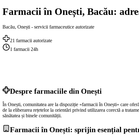
Farmacii în Onești, Bacău: adres
Bacău
,
Onești
- servicii farmaceutice autorizate
21
farmacii autorizate
1
farmacii 24h
Despre farmaciile din
Onești
În Onești, comunitatea are la dispoziție «farmacii în Onești» care oferă
de la eliberarea rețetelor la orientări privind utilizarea corectă a trat
sănătatea și binele comunității.
Farmacii în Onești: sprijin esențial pent