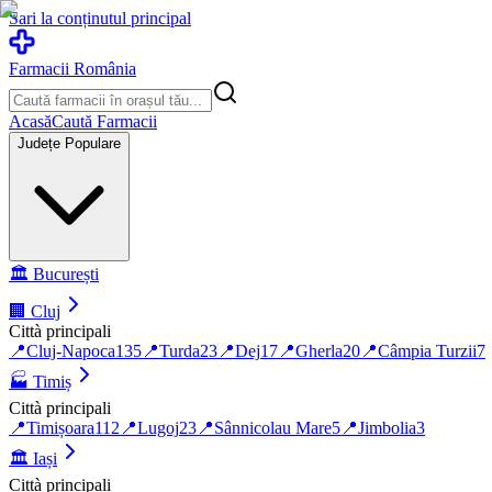
Sari la conținutul principal
Farmacii România
Acasă
Caută Farmacii
Județe Populare
🏛️
București
🏢
Cluj
Città principali
📍
Cluj-Napoca
135
📍
Turda
23
📍
Dej
17
📍
Gherla
20
📍
Câmpia Turzii
7
🏭
Timiș
Città principali
📍
Timișoara
112
📍
Lugoj
23
📍
Sânnicolau Mare
5
📍
Jimbolia
3
🏛️
Iași
Città principali