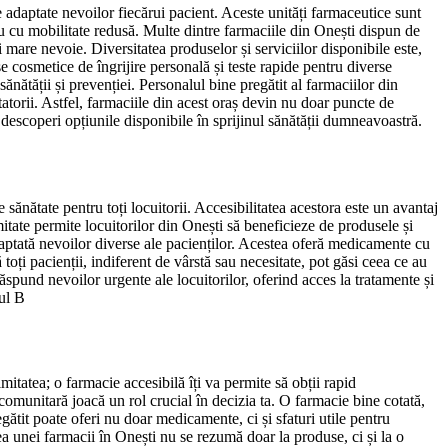
te adaptate nevoilor fiecărui pacient. Aceste unități farmaceutice sunt
sau cu mobilitate redusă. Multe dintre farmaciile din Onești dispun de
are nevoie. Diversitatea produselor și serviciilor disponibile este,
 cosmetice de îngrijire personală și teste rapide pentru diverse
sănătății și prevenției. Personalul bine pregătit al farmaciilor din
itatorii. Astfel, farmaciile din acest oraș devin nu doar puncte de
 descoperi opțiunile disponibile în sprijinul sănătății dumneavoastră.
sănătate pentru toți locuitorii. Accesibilitatea acestora este un avantaj
mitate permite locuitorilor din Onești să beneficieze de produsele și
adaptată nevoilor diverse ale pacienților. Acestea oferă medicamente cu
toți pacienții, indiferent de vârstă sau necesitate, pot găsi ceea ce au
spund nevoilor urgente ale locuitorilor, oferind acces la tratamente și
țul B
itatea; o farmacie accesibilă îți va permite să obții rapid
comunitară joacă un rol crucial în decizia ta. O farmacie bine cotată,
gătit poate oferi nu doar medicamente, ci și sfaturi utile pentru
ea unei farmacii în Onești nu se rezumă doar la produse, ci și la o