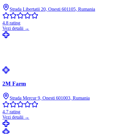
Strada Libertatii 20, Onesti 601105, Rumania
4.8
rating
Vezi detalii →
2M Farm
Strada Mercur 9, Onesti 601003, Rumania
4.7
rating
Vezi detalii →