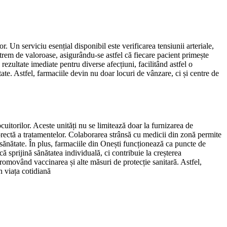
 Un serviciu esențial disponibil este verificarea tensiunii arteriale,
xtrem de valoroase, asigurându-se astfel că fiecare pacient primește
rezultate imediate pentru diverse afecțiuni, facilitând astfel o
ate. Astfel, farmaciile devin nu doar locuri de vânzare, ci și centre de
uitorilor. Aceste unități nu se limitează doar la furnizarea de
orectă a tratamentelor. Colaborarea strânsă cu medicii din zonă permite
 de sănătate. În plus, farmaciile din Onești funcționează ca puncte de
că sprijină sănătatea individuală, ci contribuie la creșterea
promovând vaccinarea și alte măsuri de protecție sanitară. Astfel,
n viața cotidiană