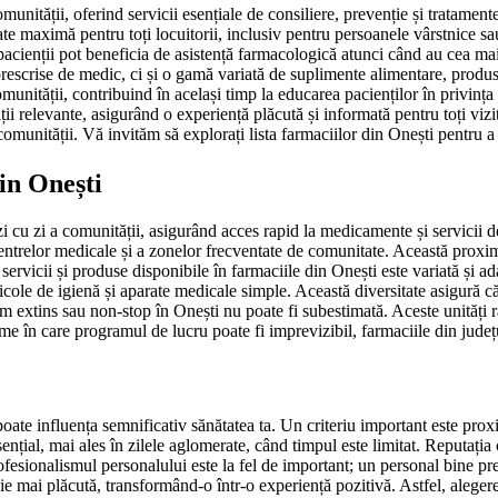
munității, oferind servicii esențiale de consiliere, prevenție și tratamen
itate maximă pentru toți locuitorii, inclusiv pentru persoanele vârstnice 
cienții pot beneficia de asistență farmacologică atunci când au cea mai m
escrise de medic, ci și o gamă variată de suplimente alimentare, produse
munității, contribuind în același timp la educarea pacienților în privința 
ații relevante, asigurând o experiență plăcută și informată pentru toți viz
comunității. Vă invităm să explorați lista farmaciilor din Onești pentru a
din Onești
i cu zi a comunității, asigurând acces rapid la medicamente și servicii de 
a centrelor medicale și a zonelor frecventate de comunitate. Această proxi
 servicii și produse disponibile în farmaciile din Onești este variată și 
ticole de igienă și aparate medicale simple. Această diversitate asigură că 
 extins sau non-stop în Onești nu poate fi subestimată. Aceste unități ră
ume în care programul de lucru poate fi imprevizibil, farmaciile din jude
oate influența semnificativ sănătatea ta. Un criteriu important este proxim
țial, mai ales în zilele aglomerate, când timpul este limitat. Reputația 
ofesionalismul personalului este la fel de important; un personal bine pre
cie mai plăcută, transformând-o într-o experiență pozitivă. Astfel, aleger