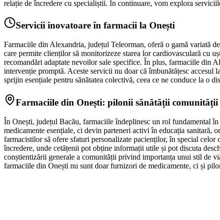
relație de încredere cu specialiștii. În continuare, vom explora serviciil
Servicii inovatoare în farmacii la Onești
Farmaciile din Alexandria, județul Teleorman, oferă o gamă variată de se
care permite clienților să monitorizeze starea lor cardiovasculară cu uș
recomandări adaptate nevoilor sale specifice. În plus, farmaciile din Ale
intervenție promptă. Aceste servicii nu doar că îmbunătățesc accesul la 
sprijin esențiale pentru sănătatea colectivă, ceea ce ne conduce la o disc
Farmaciile din Onești: pilonii sănătății comunității 
În Onești, județul Bacău, farmaciile îndeplinesc un rol fundamental în 
medicamente esențiale, ci devin parteneri activi în educația sanitară, 
farmacistilor să ofere sfaturi personalizate pacienților, în special celor
încredere, unde cetățenii pot obține informații utile și pot discuta desc
conștientizării generale a comunității privind importanța unui stil de v
farmaciile din Onești nu sunt doar furnizori de medicamente, ci și piloni