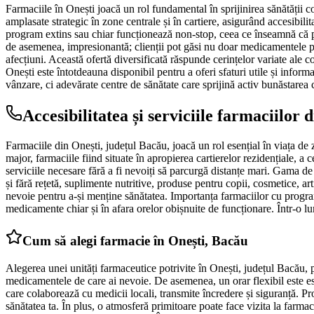
Farmaciile în Onești joacă un rol fundamental în sprijinirea sănătății co
amplasate strategic în zone centrale și în cartiere, asigurând accesibil
program extins sau chiar funcționează non-stop, ceea ce înseamnă că pa
de asemenea, impresionantă; clienții pot găsi nu doar medicamentele pr
afecțiuni. Această ofertă diversificată răspunde cerințelor variate ale co
Onești este întotdeauna disponibil pentru a oferi sfaturi utile și inform
vânzare, ci adevărate centre de sănătate care sprijină activ bunăstarea 
Accesibilitatea și serviciile farmaciilor 
Farmaciile din Onești, județul Bacău, joacă un rol esențial în viața de z
major, farmaciile fiind situate în apropierea cartierelor rezidențiale, 
serviciile necesare fără a fi nevoiți să parcurgă distanțe mari. Gama de
și fără rețetă, suplimente nutritive, produse pentru copii, cosmetice, ar
nevoie pentru a-și menține sănătatea. Importanța farmaciilor cu program
medicamente chiar și în afara orelor obișnuite de funcționare. Într-o l
Cum să alegi farmacie în Onești, Bacău
Alegerea unei unități farmaceutice potrivite în Onești, județul Bacău, p
medicamentele de care ai nevoie. De asemenea, un orar flexibil este esen
care colaborează cu medicii locali, transmite încredere și siguranță. Pr
sănătatea ta. În plus, o atmosferă primitoare poate face vizita la farma