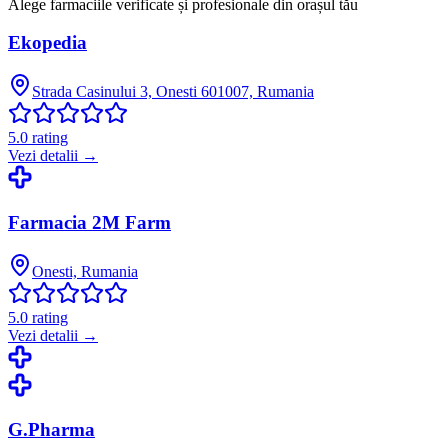
Alege farmaciile verificate și profesionale din orașul tău
Ekopedia
Strada Casinului 3, Onesti 601007, Rumania
5.0
rating
Vezi detalii →
Farmacia 2M Farm
Onesti, Rumania
5.0
rating
Vezi detalii →
G.Pharma