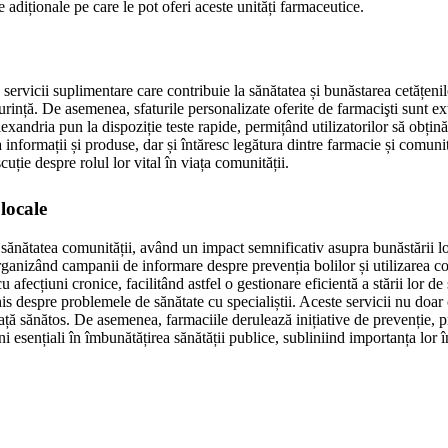
e adiționale pe care le pot oferi aceste unități farmaceutice.
rvicii suplimentare care contribuie la sănătatea și bunăstarea cetățenilor.
urință. De asemenea, sfaturile personalizate oferite de farmacişti sunt e
xandria pun la dispoziție teste rapide, permițând utilizatorilor să obțină 
informații și produse, dar și întăresc legătura dintre farmacie și comunit
uție despre rolul lor vital în viața comunității.
locale
sănătatea comunității, având un impact semnificativ asupra bunăstării loc
organizând campanii de informare despre prevenția bolilor și utilizarea c
 cu afecțiuni cronice, facilitând astfel o gestionare eficientă a stării lor
his despre problemele de sănătate cu specialiștii. Aceste servicii nu doar 
iață sănătos. De asemenea, farmaciile derulează inițiative de prevenție, 
 esențiali în îmbunătățirea sănătății publice, subliniind importanța lor î