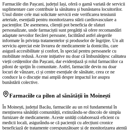
Farmaciile din Pașcani, județul Iași, oferă o gamă variată de servicii
suplimentare care contribuie la sănătatea și bunăstarea locuitorilor.
Unul dintre cele mai solicitate servicii este verificarea tensiunii
arteriale, esențială pentru monitorizarea stării cardiovasculare a
pacienților. De asemenea, clienții pot beneficia de sfaturi
personalizate, unde farmaciștii sunt pregătiți să ofere recomandări
adaptate nevoilor fiecărei persoane, facilitând astfel alegerile
informate în privința tratamentelor și produselor de îngrijire. Un alt
serviciu apreciat este livrarea de medicamente la domiciliu, care
asigură accesibilitate și confort, în special pentru persoanele cu
mobilitate redusă. Aceste inițiative nu doar că îmbunătățesc calitatea
vieții cetățenilor din Pașcani, dar evidențiază și rolul farmaciilor ca
piloni de sprijin în comunitate. Astfel, farmaciile devin nu doar
locuri de vânzare, ci și centre esențiale de sănătate, ceea ce ne
conduce la o discuție mai amplă despre impactul lor asupra
bunăstării colective.
Farmaciile ca pilon al sănătății în Moinești
În Moinești, județul Bacău, farmaciile au un rol fundamental în
menținerea sănătății comunității, extinzându-se dincolo de simpla
furnizare de medicamente. Aceste unități colaborează eficient cu
medicii locali, asigurându-se că pacienții cu afecțiuni cronice
beneficiază de tratamente corespunzătoare și de monitorizarea atentă