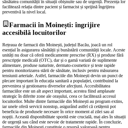
sănătatea comunității în situații obișnuite sau de urgență. Prezența lor
facilitează relația dintre pacient și farmacist și sprijină îngrijirea
preventivă la nivel local.
Farmacii în Moinești: îngrijire
accesibilă locuitorilor
Rețeaua de farmacii din Moinești, județul Bacău, joacă un rol
esențial în asigurarea sănătății și bunăstării comunității locale. Aceste
unități nu doar că oferă medicamente prescrise (RX) și produse fără
prescripție medicală (OTC), dar și o gamă variată de suplimente
alimentare, produse naturiste, dermato-cosmetice și teste rapide
pentru monitorizarea stării de sănătate, inclusiv pentru măsurarea
tensiunii arteriale. Astfel, farmaciile din Moinești devin un punct de
plecare important în educația sanitară a populației, contribuind la
prevenirea și gestionarea diverselor afecțiuni. Accesibilitatea
farmaciilor este un alt aspect important, acestea fiind amplasate
strategic în diferite zone ale orașului, ceea ce facilitează accesul
locuitorilor. Multe dintre farmaciile din Moinești au program extins,
iar unele oferă servicii nonstop, asigurând astfel că cetățenii pot
beneficia de produsele necesare în orice moment al zilei sau al
nopții. Această disponibilitate sporită este crucială, mai ales în situații
de urgență sau când este nevoie de tratamente rapide. În concluzie,
farmaciile din Moinești constituie o resursă valoroasă pentru