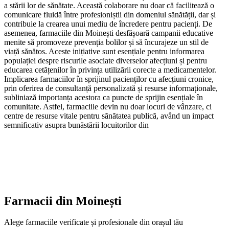
a stării lor de sănătate. Această colaborare nu doar că facilitează o
comunicare fluidă între profesioniștii din domeniul sănătății, dar și
contribuie la crearea unui mediu de încredere pentru pacienți. De
asemenea, farmaciile din Moinești desfășoară campanii educative
menite să promoveze prevenția bolilor și să încurajeze un stil de
viață sănătos. Aceste inițiative sunt esențiale pentru informarea
populației despre riscurile asociate diverselor afecțiuni și pentru
educarea cetățenilor în privința utilizării corecte a medicamentelor.
Implicarea farmaciilor în sprijinul pacienților cu afecțiuni cronice,
prin oferirea de consultanță personalizată și resurse informaționale,
subliniază importanța acestora ca puncte de sprijin esențiale în
comunitate. Astfel, farmaciile devin nu doar locuri de vânzare, ci
centre de resurse vitale pentru sănătatea publică, având un impact
semnificativ asupra bunăstării locuitorilor din
Farmacii din
Moinești
Alege farmaciile verificate și profesionale din orașul tău