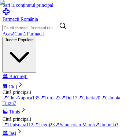
Sari la conținutul principal
Farmacii România
Acasă
Caută Farmacii
Județe Populare
🏛️
București
🏢
Cluj
Città principali
📍
Cluj-Napoca
135
📍
Turda
23
📍
Dej
17
📍
Gherla
20
📍
Câmpia
Turzii
7
🏭
Timiș
Città principali
📍
Timișoara
112
📍
Lugoj
23
📍
Sânnicolau Mare
5
📍
Jimbolia
3
🏛️
Iași