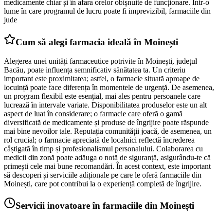
medicamente chiar și în afara orelor obișnuite de funcționare. Într-o
lume în care programul de lucru poate fi imprevizibil, farmaciile din
jude
Cum să alegi farmacia ideală în Moinești
Alegerea unei unități farmaceutice potrivite în Moinești, județul
Bacău, poate influența semnificativ sănătatea ta. Un criteriu
important este proximitatea; astfel, o farmacie situată aproape de
locuință poate face diferența în momentele de urgență. De asemenea,
un program flexibil este esențial, mai ales pentru persoanele care
lucrează în intervale variate. Disponibilitatea produselor este un alt
aspect de luat în considerare; o farmacie care oferă o gamă
diversificată de medicamente și produse de îngrijire poate răspunde
mai bine nevoilor tale. Reputația comunității joacă, de asemenea, un
rol crucial; o farmacie apreciată de localnici reflectă încrederea
câștigată în timp și profesionalismul personalului. Colaborarea cu
medicii din zonă poate adăuga o notă de siguranță, asigurându-te că
primești cele mai bune recomandări. În acest context, este important
să descoperi și serviciile adiționale pe care le oferă farmaciile din
Moinești, care pot contribui la o experiență completă de îngrijire.
Servicii inovatoare în farmaciile din Moinești