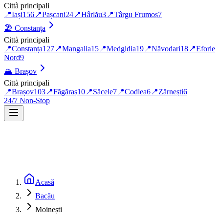
Città principali
📍
Iași
156
📍
Pașcani
24
📍
Hârlău
3
📍
Târgu Frumos
7
🏖️
Constanța
Città principali
📍
Constanța
127
📍
Mangalia
15
📍
Medgidia
19
📍
Năvodari
18
📍
Eforie
Nord
9
🏔️
Brașov
Città principali
📍
Brașov
103
📍
Făgăraș
10
📍
Săcele
7
📍
Codlea
6
📍
Zărnești
6
24/7 Non-Stop
Acasă
Bacău
Moinești