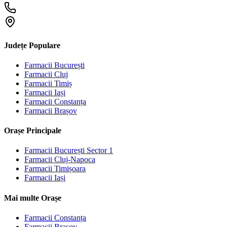
Județe Populare
Farmacii
București
Farmacii
Cluj
Farmacii
Timiș
Farmacii
Iași
Farmacii
Constanța
Farmacii
Brașov
Orașe Principale
Farmacii
București Sector 1
Farmacii
Cluj-Napoca
Farmacii
Timișoara
Farmacii
Iași
Mai multe Orașe
Farmacii
Constanța
Farmacii
Brașov