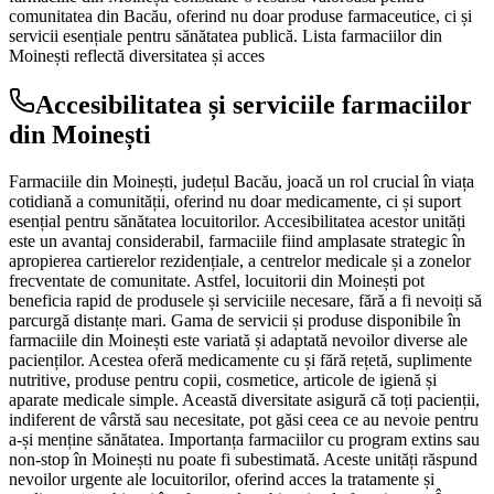
comunitatea din Bacău, oferind nu doar produse farmaceutice, ci și
servicii esențiale pentru sănătatea publică. Lista farmaciilor din
Moinești reflectă diversitatea și acces
Accesibilitatea și serviciile farmaciilor
din Moinești
Farmaciile din Moinești, județul Bacău, joacă un rol crucial în viața
cotidiană a comunității, oferind nu doar medicamente, ci și suport
esențial pentru sănătatea locuitorilor. Accesibilitatea acestor unități
este un avantaj considerabil, farmaciile fiind amplasate strategic în
apropierea cartierelor rezidențiale, a centrelor medicale și a zonelor
frecventate de comunitate. Astfel, locuitorii din Moinești pot
beneficia rapid de produsele și serviciile necesare, fără a fi nevoiți să
parcurgă distanțe mari. Gama de servicii și produse disponibile în
farmaciile din Moinești este variată și adaptată nevoilor diverse ale
pacienților. Acestea oferă medicamente cu și fără rețetă, suplimente
nutritive, produse pentru copii, cosmetice, articole de igienă și
aparate medicale simple. Această diversitate asigură că toți pacienții,
indiferent de vârstă sau necesitate, pot găsi ceea ce au nevoie pentru
a-și menține sănătatea. Importanța farmaciilor cu program extins sau
non-stop în Moinești nu poate fi subestimată. Aceste unități răspund
nevoilor urgente ale locuitorilor, oferind acces la tratamente și