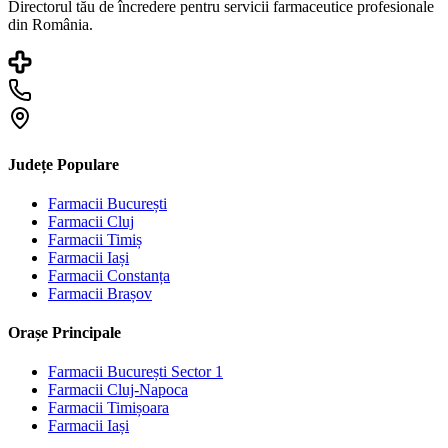
Directorul tău de încredere pentru servicii farmaceutice profesionale
din România.
Județe Populare
Farmacii
București
Farmacii
Cluj
Farmacii
Timiș
Farmacii
Iași
Farmacii
Constanța
Farmacii
Brașov
Orașe Principale
Farmacii
București Sector 1
Farmacii
Cluj-Napoca
Farmacii
Timișoara
Farmacii
Iași