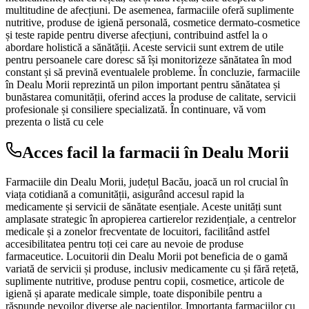
multitudine de afecțiuni. De asemenea, farmaciile oferă suplimente
nutritive, produse de igienă personală, cosmetice dermato-cosmetice
și teste rapide pentru diverse afecțiuni, contribuind astfel la o
abordare holistică a sănătății. Aceste servicii sunt extrem de utile
pentru persoanele care doresc să își monitorizeze sănătatea în mod
constant și să prevină eventualele probleme. În concluzie, farmaciile
în Dealu Morii reprezintă un pilon important pentru sănătatea și
bunăstarea comunității, oferind acces la produse de calitate, servicii
profesionale și consiliere specializată. În continuare, vă vom
prezenta o listă cu cele
Acces facil la farmacii în Dealu Morii
Farmaciile din Dealu Morii, județul Bacău, joacă un rol crucial în
viața cotidiană a comunității, asigurând accesul rapid la
medicamente și servicii de sănătate esențiale. Aceste unități sunt
amplasate strategic în apropierea cartierelor rezidențiale, a centrelor
medicale și a zonelor frecventate de locuitori, facilitând astfel
accesibilitatea pentru toți cei care au nevoie de produse
farmaceutice. Locuitorii din Dealu Morii pot beneficia de o gamă
variată de servicii și produse, inclusiv medicamente cu și fără rețetă,
suplimente nutritive, produse pentru copii, cosmetice, articole de
igienă și aparate medicale simple, toate disponibile pentru a
răspunde nevoilor diverse ale pacienților. Importanța farmaciilor cu