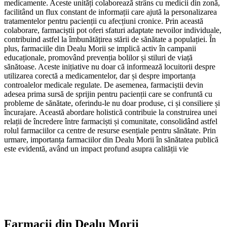
medicamente. Aceste unități colaborează strâns cu medicii din zonă,
facilitând un flux constant de informații care ajută la personalizarea
tratamentelor pentru pacienții cu afecțiuni cronice. Prin această
colaborare, farmaciștii pot oferi sfaturi adaptate nevoilor individuale,
contribuind astfel la îmbunătățirea stării de sănătate a populației. În
plus, farmaciile din Dealu Morii se implică activ în campanii
educaționale, promovând prevenția bolilor și stiluri de viață
sănătoase. Aceste inițiative nu doar că informează locuitorii despre
utilizarea corectă a medicamentelor, dar și despre importanța
controalelor medicale regulate. De asemenea, farmaciștii devin
adesea prima sursă de sprijin pentru pacienții care se confruntă cu
probleme de sănătate, oferindu-le nu doar produse, ci și consiliere și
încurajare. Această abordare holistică contribuie la construirea unei
relații de încredere între farmaciști și comunitate, consolidând astfel
rolul farmaciilor ca centre de resurse esențiale pentru sănătate. Prin
urmare, importanța farmaciilor din Dealu Morii în sănătatea publică
este evidentă, având un impact profund asupra calității vie
Farmacii din
Dealu Morii