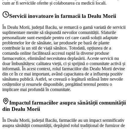
cum ar fi serviciile oferite și colaborarea cu medicii locali.
Servicii inovatoare în farmacii la Dealu Morii
În Dealu Morii, județul Bacău, se remarcă o gamă variată de servicii
suplimentare menite să răspundă nevoilor comunității. Sfaturile
personalizate sunt esențiale pentru cei care caută soluții adaptate
problemelor lor de sănătate, iar produsele pe bază de plante
contribuie la un stil de viață sănătos. Totodată, opțiunea de a
comanda online facilitează accesul rapid la diverse produse
farmaceutice, eliminând necesitatea deplasării. Aceste servicii nu
doar îmbunătățesc calitatea vieții, ci și sprijină o comunitate activă și
informată. În acest context, rolul farmaciilor din Dealu Morii devine
din ce în ce mai important, având capacitatea de a influența pozitiv
sănătatea publică. Astfel, se creează o legătură strânsă între nevoile
cetățenilor și resursele disponibile, pregătind terenul pentru o
implicare mai profundă în comunitate.
Impactul farmaciilor asupra sănătății comunității
din Dealu Morii
În Dealu Morii, județul Bacău, farmaciile au un impact semnificativ
asupra sănătății comunității, depășind rolul tradițional de furnizor de