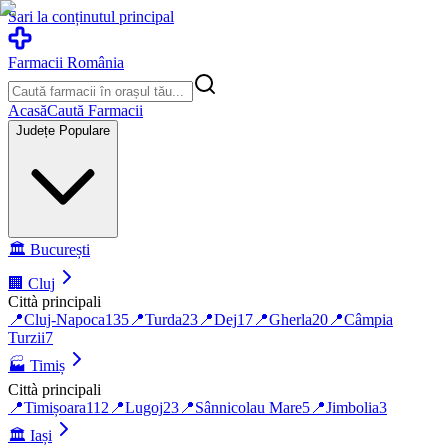
Sari la conținutul principal
Farmacii România
Acasă
Caută Farmacii
Județe Populare
🏛️
București
🏢
Cluj
Città principali
📍
Cluj-Napoca
135
📍
Turda
23
📍
Dej
17
📍
Gherla
20
📍
Câmpia
Turzii
7
🏭
Timiș
Città principali
📍
Timișoara
112
📍
Lugoj
23
📍
Sânnicolau Mare
5
📍
Jimbolia
3
🏛️
Iași