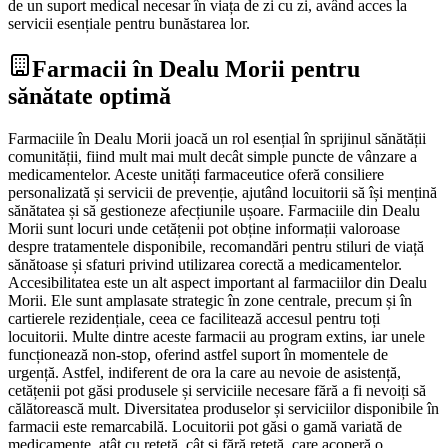
de un suport medical necesar în viața de zi cu zi, având acces la
servicii esențiale pentru bunăstarea lor.
Farmacii în Dealu Morii pentru
sănătate optimă
Farmaciile în Dealu Morii joacă un rol esențial în sprijinul sănătății
comunității, fiind mult mai mult decât simple puncte de vânzare a
medicamentelor. Aceste unități farmaceutice oferă consiliere
personalizată și servicii de prevenție, ajutând locuitorii să își mențină
sănătatea și să gestioneze afecțiunile ușoare. Farmaciile din Dealu
Morii sunt locuri unde cetățenii pot obține informații valoroase
despre tratamentele disponibile, recomandări pentru stiluri de viață
sănătoase și sfaturi privind utilizarea corectă a medicamentelor.
Accesibilitatea este un alt aspect important al farmaciilor din Dealu
Morii. Ele sunt amplasate strategic în zone centrale, precum și în
cartierele rezidențiale, ceea ce facilitează accesul pentru toți
locuitorii. Multe dintre aceste farmacii au program extins, iar unele
funcționează non-stop, oferind astfel suport în momentele de
urgență. Astfel, indiferent de ora la care au nevoie de asistență,
cetățenii pot găsi produsele și serviciile necesare fără a fi nevoiți să
călătorească mult. Diversitatea produselor și serviciilor disponibile în
farmacii este remarcabilă. Locuitorii pot găsi o gamă variată de
medicamente, atât cu rețetă, cât și fără rețetă, care acoperă o