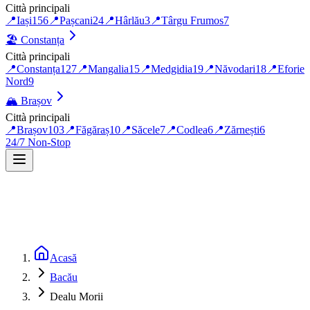
Città principali
📍
Iași
156
📍
Pașcani
24
📍
Hârlău
3
📍
Târgu Frumos
7
🏖️
Constanța
Città principali
📍
Constanța
127
📍
Mangalia
15
📍
Medgidia
19
📍
Năvodari
18
📍
Eforie
Nord
9
🏔️
Brașov
Città principali
📍
Brașov
103
📍
Făgăraș
10
📍
Săcele
7
📍
Codlea
6
📍
Zărnești
6
24/7 Non-Stop
Acasă
Bacău
Dealu Morii