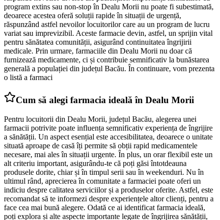
program extins sau non-stop în Dealu Morii nu poate fi subestimată,
deoarece acestea oferă soluții rapide în situații de urgență,
răspunzând astfel nevoilor locuitorilor care au un program de lucru
variat sau imprevizibil. Aceste farmacie devin, astfel, un sprijin vital
pentru sănătatea comunității, asigurând continuitatea îngrijirii
medicale. Prin urmare, farmaciile din Dealu Morii nu doar că
furnizează medicamente, ci și contribuie semnificativ la bunăstarea
generală a populației din județul Bacău. În continuare, vom prezenta
o listă a farmaci
Cum să alegi farmacia ideală în Dealu Morii
Pentru locuitorii din Dealu Morii, județul Bacău, alegerea unei
farmacii potrivite poate influența semnificativ experiența de îngrijire
a sănătății. Un aspect esențial este accesibilitatea, deoarece o unitate
situată aproape de casă îți permite să obții rapid medicamentele
necesare, mai ales în situații urgente. În plus, un orar flexibil este un
alt criteriu important, asigurându-te că poți găsi întotdeauna
produsele dorite, chiar și în timpul serii sau în weekenduri. Nu în
ultimul rând, aprecierea în comunitate a farmaciei poate oferi un
indiciu despre calitatea serviciilor și a produselor oferite. Astfel, este
recomandat să te informezi despre experiențele altor clienți, pentru a
face cea mai bună alegere. Odată ce ai identificat farmacia ideală,
poți explora și alte aspecte importante legate de îngrijirea sănătății,