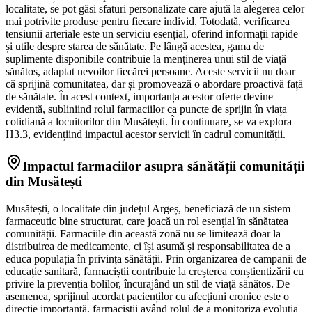
localitate, se pot găsi sfaturi personalizate care ajută la alegerea celor
mai potrivite produse pentru fiecare individ. Totodată, verificarea
tensiunii arteriale este un serviciu esențial, oferind informații rapide
și utile despre starea de sănătate. Pe lângă acestea, gama de
suplimente disponibile contribuie la menținerea unui stil de viață
sănătos, adaptat nevoilor fiecărei persoane. Aceste servicii nu doar
că sprijină comunitatea, dar și promovează o abordare proactivă față
de sănătate. În acest context, importanța acestor oferte devine
evidentă, subliniind rolul farmaciilor ca puncte de sprijin în viața
cotidiană a locuitorilor din Musătești. În continuare, se va explora
H3.3, evidențiind impactul acestor servicii în cadrul comunității.
Impactul farmaciilor asupra sănătății comunității
din Musătești
Musătești, o localitate din județul Argeș, beneficiază de un sistem
farmaceutic bine structurat, care joacă un rol esențial în sănătatea
comunității. Farmaciile din această zonă nu se limitează doar la
distribuirea de medicamente, ci își asumă și responsabilitatea de a
educa populația în privința sănătății. Prin organizarea de campanii de
educație sanitară, farmaciștii contribuie la creșterea conștientizării cu
privire la prevenția bolilor, încurajând un stil de viață sănătos. De
asemenea, sprijinul acordat pacienților cu afecțiuni cronice este o
direcție importantă, farmaciștii având rolul de a monitoriza evoluția