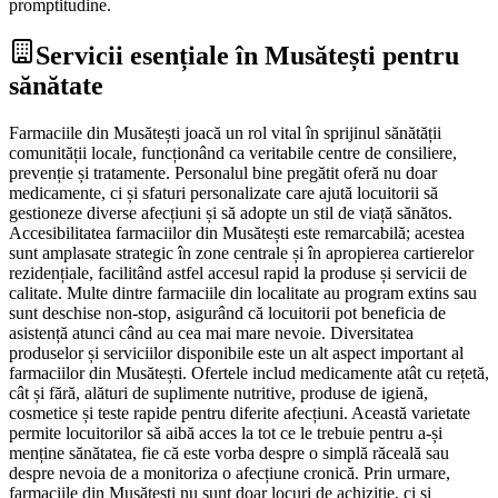
promptitudine.
Servicii esențiale în Musătești pentru
sănătate
Farmaciile din Musătești joacă un rol vital în sprijinul sănătății
comunității locale, funcționând ca veritabile centre de consiliere,
prevenție și tratamente. Personalul bine pregătit oferă nu doar
medicamente, ci și sfaturi personalizate care ajută locuitorii să
gestioneze diverse afecțiuni și să adopte un stil de viață sănătos.
Accesibilitatea farmaciilor din Musătești este remarcabilă; acestea
sunt amplasate strategic în zone centrale și în apropierea cartierelor
rezidențiale, facilitând astfel accesul rapid la produse și servicii de
calitate. Multe dintre farmaciile din localitate au program extins sau
sunt deschise non-stop, asigurând că locuitorii pot beneficia de
asistență atunci când au cea mai mare nevoie. Diversitatea
produselor și serviciilor disponibile este un alt aspect important al
farmaciilor din Musătești. Ofertele includ medicamente atât cu rețetă,
cât și fără, alături de suplimente nutritive, produse de igienă,
cosmetice și teste rapide pentru diferite afecțiuni. Această varietate
permite locuitorilor să aibă acces la tot ce le trebuie pentru a-și
menține sănătatea, fie că este vorba despre o simplă răceală sau
despre nevoia de a monitoriza o afecțiune cronică. Prin urmare,
farmaciile din Musătești nu sunt doar locuri de achiziție, ci și