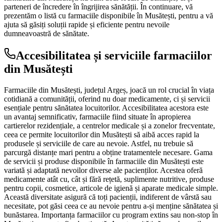
parteneri de încredere în îngrijirea sănătății. În continuare, vă
prezentăm o listă cu farmaciile disponibile în Musătești, pentru a vă
ajuta să găsiți soluții rapide și eficiente pentru nevoile
dumneavoastră de sănătate.
Accesibilitatea și serviciile farmaciilor
din Musătești
Farmaciile din Musătești, județul Argeș, joacă un rol crucial în viața
cotidiană a comunității, oferind nu doar medicamente, ci și servicii
esențiale pentru sănătatea locuitorilor. Accesibilitatea acestora este
un avantaj semnificativ, farmaciile fiind situate în apropierea
cartierelor rezidențiale, a centrelor medicale și a zonelor frecventate,
ceea ce permite locuitorilor din Musătești să aibă acces rapid la
produsele și serviciile de care au nevoie. Astfel, nu trebuie să
parcurgă distanțe mari pentru a obține tratamentele necesare. Gama
de servicii și produse disponibile în farmaciile din Musătești este
variată și adaptată nevoilor diverse ale pacienților. Acestea oferă
medicamente atât cu, cât și fără rețetă, suplimente nutritive, produse
pentru copii, cosmetice, articole de igienă și aparate medicale simple.
Această diversitate asigură că toți pacienții, indiferent de vârstă sau
necesitate, pot găsi ceea ce au nevoie pentru a-și menține sănătatea și
bunăstarea. Importanța farmaciilor cu program extins sau non-stop în