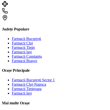
Județe Populare
Farmacii
București
Farmacii
Cluj
Farmacii
Timiș
Farmacii
Iași
Farmacii
Constanța
Farmacii
Brașov
Orașe Principale
Farmacii
București Sector 1
Farmacii
Cluj-Napoca
Farmacii
Timișoara
Farmacii
Iași
Mai multe Orașe