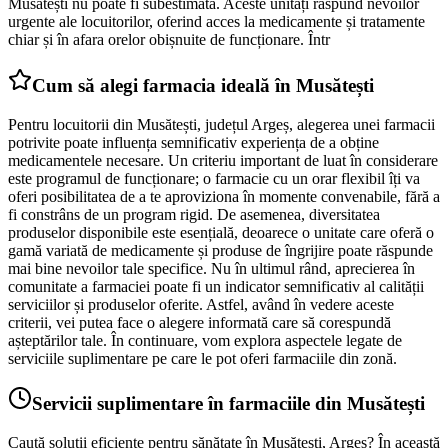
Musătești nu poate fi subestimată. Aceste unități răspund nevoilor
urgente ale locuitorilor, oferind acces la medicamente și tratamente
chiar și în afara orelor obișnuite de funcționare. Într
Cum să alegi farmacia ideală în Musătești
Pentru locuitorii din Musătești, județul Argeș, alegerea unei farmacii
potrivite poate influența semnificativ experiența de a obține
medicamentele necesare. Un criteriu important de luat în considerare
este programul de funcționare; o farmacie cu un orar flexibil îți va
oferi posibilitatea de a te aproviziona în momente convenabile, fără a
fi constrâns de un program rigid. De asemenea, diversitatea
produselor disponibile este esențială, deoarece o unitate care oferă o
gamă variată de medicamente și produse de îngrijire poate răspunde
mai bine nevoilor tale specifice. Nu în ultimul rând, aprecierea în
comunitate a farmaciei poate fi un indicator semnificativ al calității
serviciilor și produselor oferite. Astfel, având în vedere aceste
criterii, vei putea face o alegere informată care să corespundă
așteptărilor tale. În continuare, vom explora aspectele legate de
serviciile suplimentare pe care le pot oferi farmaciile din zonă.
Servicii suplimentare în farmaciile din Musătești
Caută soluții eficiente pentru sănătate în Musătești, Argeș? În această