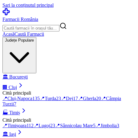
Sari la conținutul principal
Farmacii România
Acasă
Caută Farmacii
Județe Populare
🏛️
București
🏢
Cluj
Città principali
📍
Cluj-Napoca
135
📍
Turda
23
📍
Dej
17
📍
Gherla
20
📍
Câmpia
Turzii
7
🏭
Timiș
Città principali
📍
Timișoara
112
📍
Lugoj
23
📍
Sânnicolau Mare
5
📍
Jimbolia
3
🏛️
Iași