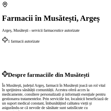
Farmacii în Musătești, Argeș
Argeș
,
Musătești
- servicii farmaceutice autorizate
1
farmacii autorizate
Despre farmaciile din
Musătești
În Musătești, județul Argeș, farmacii în Musătești joacă un rol vital
în sprijinirea sănătății comunității. Acestea oferă acces la
medicamente, consiliere personalizată și informații esențiale pentru
gestionarea tratamentelor. Prin serviciile lor, localnicii beneficiază de
un suport medical constant, îmbunătățind calitatea vieții și
asigurându-se că nevoile de sănătate sunt satisfăcute cu