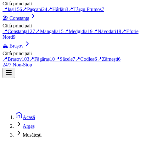
Città principali
📍
Iași
156
📍
Pașcani
24
📍
Hârlău
3
📍
Târgu Frumos
7
🏖️
Constanța
Città principali
📍
Constanța
127
📍
Mangalia
15
📍
Medgidia
19
📍
Năvodari
18
📍
Eforie
Nord
9
🏔️
Brașov
Città principali
📍
Brașov
103
📍
Făgăraș
10
📍
Săcele
7
📍
Codlea
6
📍
Zărnești
6
24/7 Non-Stop
Acasă
Argeș
Musătești