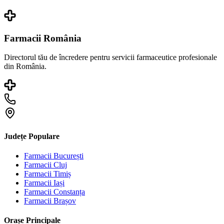
Farmacii România
Directorul tău de încredere pentru servicii farmaceutice profesionale
din România.
Județe Populare
Farmacii
București
Farmacii
Cluj
Farmacii
Timiș
Farmacii
Iași
Farmacii
Constanța
Farmacii
Brașov
Orașe Principale