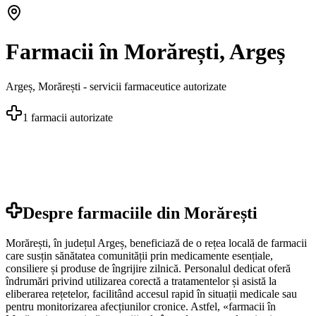
Farmacii în Morărești, Argeș
Argeș
,
Morărești
- servicii farmaceutice autorizate
1
farmacii autorizate
Despre farmaciile din
Morărești
Morărești, în județul Argeș, beneficiază de o rețea locală de farmacii
care susțin sănătatea comunității prin medicamente esențiale,
consiliere și produse de îngrijire zilnică. Personalul dedicat oferă
îndrumări privind utilizarea corectă a tratamentelor și asistă la
eliberarea rețetelor, facilitând accesul rapid în situații medicale sau
pentru monitorizarea afecțiunilor cronice. Astfel, «farmacii în