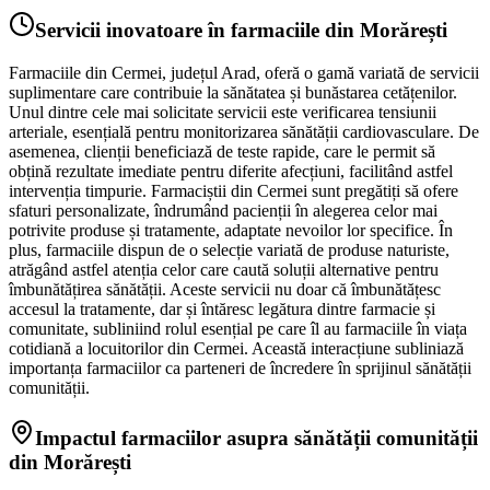
Servicii inovatoare în farmaciile din Morărești
Farmaciile din Cermei, județul Arad, oferă o gamă variată de servicii
suplimentare care contribuie la sănătatea și bunăstarea cetățenilor.
Unul dintre cele mai solicitate servicii este verificarea tensiunii
arteriale, esențială pentru monitorizarea sănătății cardiovasculare. De
asemenea, clienții beneficiază de teste rapide, care le permit să
obțină rezultate imediate pentru diferite afecțiuni, facilitând astfel
intervenția timpurie. Farmaciștii din Cermei sunt pregătiți să ofere
sfaturi personalizate, îndrumând pacienții în alegerea celor mai
potrivite produse și tratamente, adaptate nevoilor lor specifice. În
plus, farmaciile dispun de o selecție variată de produse naturiste,
atrăgând astfel atenția celor care caută soluții alternative pentru
îmbunătățirea sănătății. Aceste servicii nu doar că îmbunătățesc
accesul la tratamente, dar și întăresc legătura dintre farmacie și
comunitate, subliniind rolul esențial pe care îl au farmaciile în viața
cotidiană a locuitorilor din Cermei. Această interacțiune subliniază
importanța farmaciilor ca parteneri de încredere în sprijinul sănătății
comunității.
Impactul farmaciilor asupra sănătății comunității
din Morărești