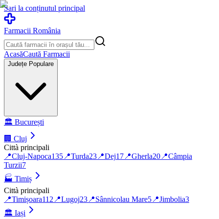
Sari la conținutul principal
Farmacii România
Acasă
Caută Farmacii
Județe Populare
🏛️
București
🏢
Cluj
Città principali
📍
Cluj-Napoca
135
📍
Turda
23
📍
Dej
17
📍
Gherla
20
📍
Câmpia
Turzii
7
🏭
Timiș
Città principali
📍
Timișoara
112
📍
Lugoj
23
📍
Sânnicolau Mare
5
📍
Jimbolia
3
🏛️
Iași