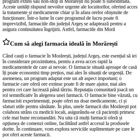
program extins sau non-stop în Morărești nu poate fi subestimată.
Aceste unități răspund nevoilor urgente ale locuitorilor, oferind acces
la tratamente și medicamente chiar și în afara orelor obișnuite de
funcționare. Într-o lume în care programul de lucru poate fi
imprevizibil, farmaciile din județul Argeș se adaptează pentru a
asigura continuitatea îngrijirii. Astfel, farmaciile din Moră
Cum să alegi farmacia ideală în Morărești
Când cauți o farmacie în Morărești, județul Argeș, este esențial să iei
în considerare proximitatea, pentru a avea acces rapid la
medicamentele de care ai nevoie. O farmacie situată aproape de casă
îți poate economisi timp prețios, mai ales în situații de urgență. De
asemenea, un program adaptat este un alt aspect important; o
farmacie care oferă ore extinse poate fi de mare ajutor, mai ales
pentru cei care lucrează până târziu. Reputația comunitară joacă un
rol semnificativ în alegerea unei farmacii. O farmacie bine văzută, cu
farmacisti experimentați, poate oferi nu doar medicamente, ci și
sfaturi utile pentru sănătate. În plus, unele farmacii din Morărești pot
colabora strâns cu medicii locali, asigurându-se că pacienții primesc
cele mai bune recomandări. Nu uita că mulți farmacii oferă și
opțiunea de comenzi online, facilitând astfel accesul la produsele
dorite. În continuare, vom explora serviciile suplimentare pe care le
pot oferi aceste farmacii.