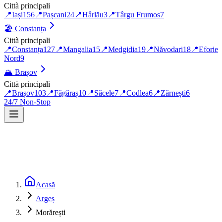
Città principali
📍
Iași
156
📍
Pașcani
24
📍
Hârlău
3
📍
Târgu Frumos
7
🏖️
Constanța
Città principali
📍
Constanța
127
📍
Mangalia
15
📍
Medgidia
19
📍
Năvodari
18
📍
Eforie
Nord
9
🏔️
Brașov
Città principali
📍
Brașov
103
📍
Făgăraș
10
📍
Săcele
7
📍
Codlea
6
📍
Zărnești
6
24/7 Non-Stop
Acasă
Argeș
Morărești