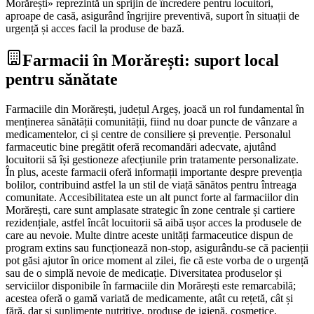
Morărești» reprezintă un sprijin de încredere pentru locuitori,
aproape de casă, asigurând îngrijire preventivă, suport în situații de
urgență și acces facil la produse de bază.
Farmacii în Morărești: suport local
pentru sănătate
Farmaciile din Morărești, județul Argeș, joacă un rol fundamental în
menținerea sănătății comunității, fiind nu doar puncte de vânzare a
medicamentelor, ci și centre de consiliere și prevenție. Personalul
farmaceutic bine pregătit oferă recomandări adecvate, ajutând
locuitorii să își gestioneze afecțiunile prin tratamente personalizate.
În plus, aceste farmacii oferă informații importante despre prevenția
bolilor, contribuind astfel la un stil de viață sănătos pentru întreaga
comunitate. Accesibilitatea este un alt punct forte al farmaciilor din
Morărești, care sunt amplasate strategic în zone centrale și cartiere
rezidențiale, astfel încât locuitorii să aibă ușor acces la produsele de
care au nevoie. Multe dintre aceste unități farmaceutice dispun de
program extins sau funcționează non-stop, asigurându-se că pacienții
pot găsi ajutor în orice moment al zilei, fie că este vorba de o urgență
sau de o simplă nevoie de medicație. Diversitatea produselor și
serviciilor disponibile în farmaciile din Morărești este remarcabilă;
acestea oferă o gamă variată de medicamente, atât cu rețetă, cât și
fără, dar și suplimente nutritive, produse de igienă, cosmetice,