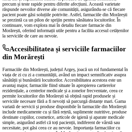
precum și teste rapide pentru diferite afecțiuni. Această varietate
răspunde nevoilor diverse ale comunității, asigurându-se că fiecare
pacient poate găsi soluțiile potrivite. Astfel, farmaciile din Morărești
se prezintă ca un pilon de sprijin pentru sănătatea locuitorilor. În
continuare, vom explora mai în detaliu fiecare farmacie din
Morărești, oferind informații utile pentru a facilita accesul cetățenilor
la serviciile de care au nevoie.
Accesibilitatea și serviciile farmaciilor
din Morărești
Farmaciile din Morărești, județul Argeș, joacă un rol fundamental în
viața de zi cu zi a comunității, având un impact semnificativ asupra
sănătății și bunăstării locuitorilor. Accesibilitatea acestora este un
avantaj major, farmaciile fiind situate în apropierea cartierelor
rezidențiale, a centrelor medicale și a zonelor frecventate, ceea ce
permite locuitorilor din Morărești să obțină rapid produsele și
serviciile necesare fără a fi nevoiți să parcurgă distanțe mari. Gama
variată de servicii și produse disponibile în farmaciile din Morărești
include medicamente cu și fără rețetă, suplimente nutritive, produse
destinate copiilor, cosmetice, articole de igienă și aparate medicale
simple, asigurând astfel că toți pacienții, indiferent de vârstă sau
necesitate, pot găsi ceea ce au nevoie. Importanța farmaciilor cu