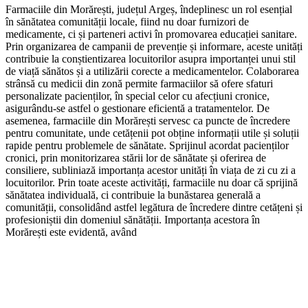
Farmaciile din Morărești, județul Argeș, îndeplinesc un rol esențial
în sănătatea comunității locale, fiind nu doar furnizori de
medicamente, ci și parteneri activi în promovarea educației sanitare.
Prin organizarea de campanii de prevenție și informare, aceste unități
contribuie la conștientizarea locuitorilor asupra importanței unui stil
de viață sănătos și a utilizării corecte a medicamentelor. Colaborarea
strânsă cu medicii din zonă permite farmaciilor să ofere sfaturi
personalizate pacienților, în special celor cu afecțiuni cronice,
asigurându-se astfel o gestionare eficientă a tratamentelor. De
asemenea, farmaciile din Morărești servesc ca puncte de încredere
pentru comunitate, unde cetățenii pot obține informații utile și soluții
rapide pentru problemele de sănătate. Sprijinul acordat pacienților
cronici, prin monitorizarea stării lor de sănătate și oferirea de
consiliere, subliniază importanța acestor unități în viața de zi cu zi a
locuitorilor. Prin toate aceste activități, farmaciile nu doar că sprijină
sănătatea individuală, ci contribuie la bunăstarea generală a
comunității, consolidând astfel legătura de încredere dintre cetățeni și
profesioniștii din domeniul sănătății. Importanța acestora în
Morărești este evidentă, având