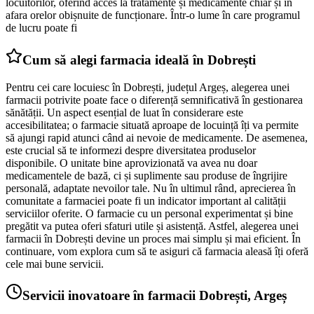
locuitorilor, oferind acces la tratamente și medicamente chiar și în
afara orelor obișnuite de funcționare. Într-o lume în care programul
de lucru poate fi
Cum să alegi farmacia ideală în Dobrești
Pentru cei care locuiesc în Dobrești, județul Argeș, alegerea unei
farmacii potrivite poate face o diferență semnificativă în gestionarea
sănătății. Un aspect esențial de luat în considerare este
accesibilitatea; o farmacie situată aproape de locuință îți va permite
să ajungi rapid atunci când ai nevoie de medicamente. De asemenea,
este crucial să te informezi despre diversitatea produselor
disponibile. O unitate bine aprovizionată va avea nu doar
medicamentele de bază, ci și suplimente sau produse de îngrijire
personală, adaptate nevoilor tale. Nu în ultimul rând, aprecierea în
comunitate a farmaciei poate fi un indicator important al calității
serviciilor oferite. O farmacie cu un personal experimentat și bine
pregătit va putea oferi sfaturi utile și asistență. Astfel, alegerea unei
farmacii în Dobrești devine un proces mai simplu și mai eficient. În
continuare, vom explora cum să te asiguri că farmacia aleasă îți oferă
cele mai bune servicii.
Servicii inovatoare în farmacii Dobrești, Argeș