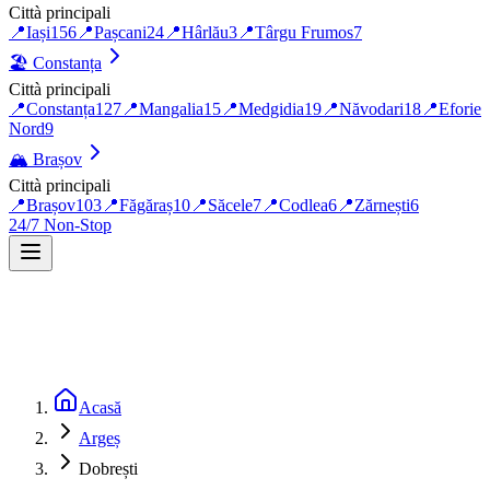
Città principali
📍
Iași
156
📍
Pașcani
24
📍
Hârlău
3
📍
Târgu Frumos
7
🏖️
Constanța
Città principali
📍
Constanța
127
📍
Mangalia
15
📍
Medgidia
19
📍
Năvodari
18
📍
Eforie
Nord
9
🏔️
Brașov
Città principali
📍
Brașov
103
📍
Făgăraș
10
📍
Săcele
7
📍
Codlea
6
📍
Zărnești
6
24/7 Non-Stop
Acasă
Argeș
Dobrești