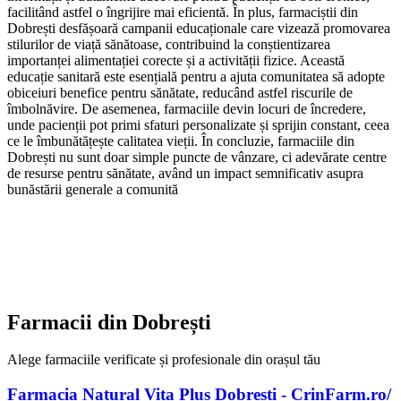
facilitând astfel o îngrijire mai eficientă. În plus, farmaciștii din
Dobrești desfășoară campanii educaționale care vizează promovarea
stilurilor de viață sănătoase, contribuind la conștientizarea
importanței alimentației corecte și a activității fizice. Această
educație sanitară este esențială pentru a ajuta comunitatea să adopte
obiceiuri benefice pentru sănătate, reducând astfel riscurile de
îmbolnăvire. De asemenea, farmaciile devin locuri de încredere,
unde pacienții pot primi sfaturi personalizate și sprijin constant, ceea
ce le îmbunătățește calitatea vieții. În concluzie, farmaciile din
Dobrești nu sunt doar simple puncte de vânzare, ci adevărate centre
de resurse pentru sănătate, având un impact semnificativ asupra
bunăstării generale a comunită
Farmacii din
Dobrești
Alege farmaciile verificate și profesionale din orașul tău
Farmacia Natural Vita Plus Dobresti - CrinFarm.ro/