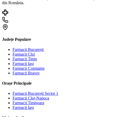
din România.
Județe Populare
Farmacii
București
Farmacii
Cluj
Farmacii
Timiș
Farmacii
Iași
Farmacii
Constanța
Farmacii
Brașov
Orașe Principale
Farmacii
București Sector 1
Farmacii
Cluj-Napoca
Farmacii
Timișoara
Farmacii
Iași