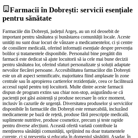
Farmacii în Dobrești: servicii esențiale
pentru sănătate
Farmaciile din Dobrești, județul Argeș, au un rol deosebit de
important pentru sănătatea și bunăstarea comunității locale. Aceste
unități nu sunt doar locuri de vânzare a medicamentelor, ci și centre
de consiliere medicală, oferind informații esențiale despre prevenția
bolilor și tratamentele disponibile. Personalul bine pregătit din
farmacii este dedicat să ajute locuitorii să ia cele mai bune decizii
pentru sănătatea lor, oferind sfaturi personalizate și soluții adaptate
nevoilor fiecărei persoane. Accesibilitatea farmaciilor din Dobrești
este un alt aspect semnificativ, majoritatea fiind amplasate în zone
centrale sau în apropierea cartierelor rezidențiale, ceea ce facilitează
accesul rapid pentru toți locuitorii. Multe dintre aceste farmacii
dispun de program extins sau chiar non-stop, asigurându-se că
pacienții pot găsi asistență și produse necesare în orice moment,
inclusiv în cazurile de urgență. Diversitatea produselor și serviciilor
disponibile în farmaciile din Dobrești este remarcabilă, incluzând
medicamente pe bază de rețetă, produse fără prescripție medicală,
suplimente nutritive, produse cosmetice, precum și teste rapide
pentru diverse afecțiuni. Această ofertă variată contribuie la
menținerea sănătății comunității, sprijinind nu doar tratamentele
curente, ci și prevenția și educația în domeniul sănătății. Așadar, în