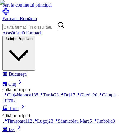
Sari la conținutul principal
Farmacii România
Acasă
Caută Farmacii
Județe Populare
🏛️
București
🏢
Cluj
Città principali
📍
Cluj-Napoca
135
📍
Turda
23
📍
Dej
17
📍
Gherla
20
📍
Câmpia
Turzii
7
🏭
Timiș
Città principali
📍
Timișoara
112
📍
Lugoj
23
📍
Sânnicolau Mare
5
📍
Jimbolia
3
🏛️
Iași