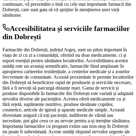
continuare, vă prezentăm o listă cu cele mai importante farmacii din
Dobrești, care sunt gata să vă sprijine în menținerea unei vieți
sănătoase.
Accesibilitatea și serviciile farmaciilor
din Dobrești
Farmaciile din Dobrești, județul Argeș, sunt un pilon important în
viața de zi cu zi a comunității, oferind nu doar medicamente, ci și
suport esențial pentru sănătatea locuitorilor. Accesibilitatea acestor
unități este un avantaj semnificativ, farmaciile fiind amplasate în
apropierea cartierelor rezidențiale, a centrelor medicale și a zonelor
frecventate de comunitate. Această proximitate le permite locuitorilor
din Dobrești să beneficieze rapid de produsele și serviciile necesare,
fără a fi nevoiți să parcurgă distanțe mari. Gama de servicii și
produse disponibile în farmaciile din Dobrești este variată și adaptată
nevoilor diverse ale pacienților. Acestea oferă medicamente cu și
fără rețetă, suplimente nutritive, produse destinate copiilor,
cosmetice, articole de igienă și aparate medicale simple. Această
diversitate asigură că toți pacienții, indiferent de vârstă sau
necesitate, pot găsi ceea ce au nevoie pentru a-și menține sănătatea.
Importanța farmaciilor cu program extins sau non-stop în Dobrești
nu poate fi subestimată. Aceste unități răspund nevoilor urgente ale