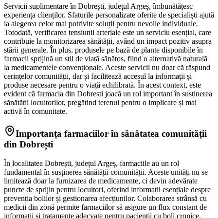
Servicii suplimentare în Dobrești, județul Argeș, îmbunătățesc
experiența clienților. Sfaturile personalizate oferite de specialiști ajută
la alegerea celor mai potrivite soluții pentru nevoile individuale.
Totodată, verificarea tensiunii arteriale este un serviciu esențial, care
contribuie la monitorizarea sănătății, având un impact pozitiv asupra
stării generale. În plus, produsele pe bază de plante disponibile în
farmacii sprijină un stil de viață sănătos, fiind o alternativă naturală
la medicamentele convenționale. Aceste servicii nu doar că răspund
cerințelor comunității, dar și facilitează accesul la informații și
produse necesare pentru o viață echilibrată. În acest context, este
evident că farmacia din Dobrești joacă un rol important în susținerea
sănătății locuitorilor, pregătind terenul pentru o implicare și mai
activă în comunitate.
Importanța farmaciilor în sănătatea comunității
din Dobrești
În localitatea Dobrești, județul Argeș, farmaciile au un rol
fundamental în susținerea sănătății comunității. Aceste unități nu se
limitează doar la furnizarea de medicamente, ci devin adevărate
puncte de sprijin pentru locuitori, oferind informații esențiale despre
prevenția bolilor și gestionarea afecțiunilor. Colaborarea strânsă cu
medicii din zonă permite farmaciilor să asigure un flux constant de
informații și tratamente adecvate pentru pacienții cu boli cronice,