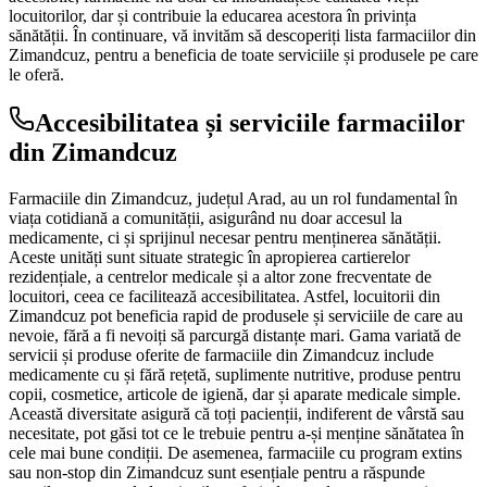
locuitorilor, dar și contribuie la educarea acestora în privința
sănătății. În continuare, vă invităm să descoperiți lista farmaciilor din
Zimandcuz, pentru a beneficia de toate serviciile și produsele pe care
le oferă.
Accesibilitatea și serviciile farmaciilor
din Zimandcuz
Farmaciile din Zimandcuz, județul Arad, au un rol fundamental în
viața cotidiană a comunității, asigurând nu doar accesul la
medicamente, ci și sprijinul necesar pentru menținerea sănătății.
Aceste unități sunt situate strategic în apropierea cartierelor
rezidențiale, a centrelor medicale și a altor zone frecventate de
locuitori, ceea ce facilitează accesibilitatea. Astfel, locuitorii din
Zimandcuz pot beneficia rapid de produsele și serviciile de care au
nevoie, fără a fi nevoiți să parcurgă distanțe mari. Gama variată de
servicii și produse oferite de farmaciile din Zimandcuz include
medicamente cu și fără rețetă, suplimente nutritive, produse pentru
copii, cosmetice, articole de igienă, dar și aparate medicale simple.
Această diversitate asigură că toți pacienții, indiferent de vârstă sau
necesitate, pot găsi tot ce le trebuie pentru a-și menține sănătatea în
cele mai bune condiții. De asemenea, farmaciile cu program extins
sau non-stop din Zimandcuz sunt esențiale pentru a răspunde