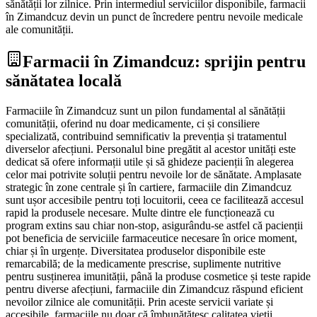
sănătății lor zilnice. Prin intermediul serviciilor disponibile, farmacii
în Zimandcuz devin un punct de încredere pentru nevoile medicale
ale comunității.
Farmacii în Zimandcuz: sprijin pentru
sănătatea locală
Farmaciile în Zimandcuz sunt un pilon fundamental al sănătății
comunității, oferind nu doar medicamente, ci și consiliere
specializată, contribuind semnificativ la prevenția și tratamentul
diverselor afecțiuni. Personalul bine pregătit al acestor unități este
dedicat să ofere informații utile și să ghideze pacienții în alegerea
celor mai potrivite soluții pentru nevoile lor de sănătate. Amplasate
strategic în zone centrale și în cartiere, farmaciile din Zimandcuz
sunt ușor accesibile pentru toți locuitorii, ceea ce facilitează accesul
rapid la produsele necesare. Multe dintre ele funcționează cu
program extins sau chiar non-stop, asigurându-se astfel că pacienții
pot beneficia de serviciile farmaceutice necesare în orice moment,
chiar și în urgențe. Diversitatea produselor disponibile este
remarcabilă; de la medicamente prescrise, suplimente nutritive
pentru susținerea imunității, până la produse cosmetice și teste rapide
pentru diverse afecțiuni, farmaciile din Zimandcuz răspund eficient
nevoilor zilnice ale comunității. Prin aceste servicii variate și
accesibile, farmaciile nu doar că îmbunătățesc calitatea vieții