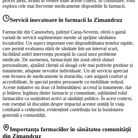
proces atent, având în vedere toate aceste criterii. În continuare, vom
explora cele mai frecvente medicamente disponibile în farmacii.
Servicii inovatoare în farmacii la Zimandcuz
Farmaciile din Caransebeș, județul Caraș-Severin, oferă o gamă
variată de servicii suplimentare menite să sprijine sănătatea
locuitorilor. Un aspect important este disponibilitatea testelor rapide,
care permit evaluarea stării de sănătate într-un interval scurt,
facilitând astfel intervenția promptă în cazul unor probleme
medicale. De asemenea, farmaciiștii din zonă oferă sfaturi
personalizate, ajutând clienții să aleagă cele mai potrivite produse și
tratamente, adaptate nevoilor individuale. Un alt serviciu apreciat
este livrarea de medicamente la domiciliu, care asigură confort și
accesibilitate, în special pentru persoanele cu mobilitate redusă.
Aceste inițiative nu doar că îmbunătățesc accesul la tratamente, dar
și întăresc legătura dintre farmacie și comunitate, subliniind rolul
farmaciilor ca susținători activi ai sănătății publice. În acest context,
este esențial să discutăm despre impactul acestor unități în viața
cotidiană a cetățenilor, evidențiind contribuția lor la bunăstarea
generală a comunității.
Importanța farmaciilor în sănătatea comunității
din Zimandcuz