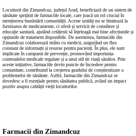
Locuitorii din Zimandcuz, județul Arad, beneficiază de un sistem de
sănătate sprijinit de farmaciile locale, care joacă un rol crucial în
menținerea bunăstării comunității. Aceste unități nu se limitează la
furnizarea de medicamente, ci oferă și servicii de consiliere și
educație sanitară, ajutând cetățenii să înțeleagă mai bine afecțiunile și
opțiunile de tratament disponibile. De asemenea, farmaciile din
Zimandcuz colaborează strâns cu medicii, asigurând un flux
constant de informații și resurse pentru pacienți. În plus, ele sunt
implicate în campanii de prevenție, promovând importanța
controalelor medicale regulate și a unui stil de viață sănătos. Prin
aceste inițiative, farmaciile devin puncte de încredere pentru
comunitate, contribuind la creșterea gradului de conștientizare a
problemelor de sănătate. Astfel, farmaciile din Zimandcuz se
dovedesc a fi esențiale pentru sănătatea publică, având un impact
pozitiv asupra calității vieții locuitorilor.
Farmacii din
Zimandcuz