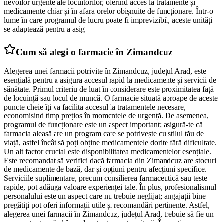
nevoilor urgente ale locuitorilor, oferind acces la tratamente și
medicamente chiar și în afara orelor obișnuite de funcționare. Într-o
lume în care programul de lucru poate fi imprevizibil, aceste unități
se adaptează pentru a asig
Cum să alegi o farmacie în Zimandcuz
Alegerea unei farmacii potrivite în Zimandcuz, județul Arad, este
esențială pentru a asigura accesul rapid la medicamente și servicii de
sănătate. Primul criteriu de luat în considerare este proximitatea față
de locuință sau locul de muncă. O farmacie situată aproape de aceste
puncte cheie îți va facilita accesul la tratamentele necesare,
economisind timp prețios în momentele de urgență. De asemenea,
programul de funcționare este un aspect important; asigură-te că
farmacia aleasă are un program care se potrivește cu stilul tău de
viață, astfel încât să poți obține medicamentele dorite fără dificultate.
Un alt factor crucial este disponibilitatea medicamentelor esențiale.
Este recomandat să verifici dacă farmacia din Zimandcuz are stocuri
de medicamente de bază, dar și opțiuni pentru afecțiuni specifice.
Serviciile suplimentare, precum consilierea farmaceutică sau teste
rapide, pot adăuga valoare experienței tale. În plus, profesionalismul
personalului este un aspect care nu trebuie neglijat; angajații bine
pregătiți pot oferi informații utile și recomandări pertinente. Astfel,
alegerea unei farmacii în Zimandcuz, județul Arad, trebuie să fie un