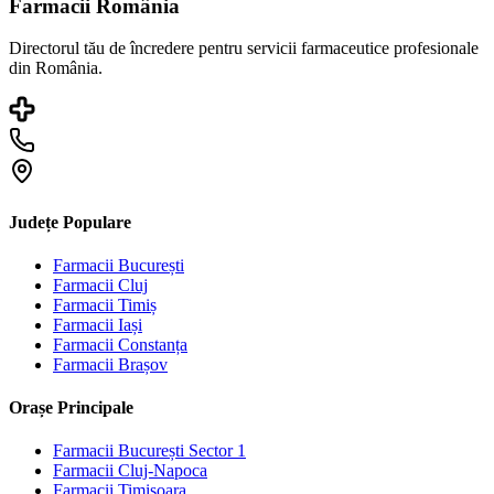
Farmacii România
Directorul tău de încredere pentru servicii farmaceutice profesionale
din România.
Județe Populare
Farmacii
București
Farmacii
Cluj
Farmacii
Timiș
Farmacii
Iași
Farmacii
Constanța
Farmacii
Brașov
Orașe Principale
Farmacii
București Sector 1
Farmacii
Cluj-Napoca
Farmacii
Timișoara