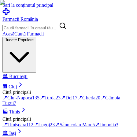
Sari la conținutul principal
Farmacii România
Acasă
Caută Farmacii
Județe Populare
🏛️
București
🏢
Cluj
Città principali
📍
Cluj-Napoca
135
📍
Turda
23
📍
Dej
17
📍
Gherla
20
📍
Câmpia
Turzii
7
🏭
Timiș
Città principali
📍
Timișoara
112
📍
Lugoj
23
📍
Sânnicolau Mare
5
📍
Jimbolia
3
🏛️
Iași