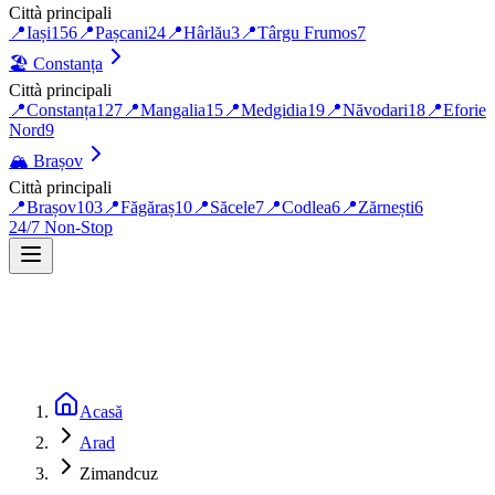
Città principali
📍
Iași
156
📍
Pașcani
24
📍
Hârlău
3
📍
Târgu Frumos
7
🏖️
Constanța
Città principali
📍
Constanța
127
📍
Mangalia
15
📍
Medgidia
19
📍
Năvodari
18
📍
Eforie
Nord
9
🏔️
Brașov
Città principali
📍
Brașov
103
📍
Făgăraș
10
📍
Săcele
7
📍
Codlea
6
📍
Zărnești
6
24/7 Non-Stop
Acasă
Arad
Zimandcuz