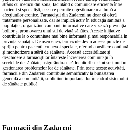
strâns cu medicii din zonă, facilitând o comunicare eficientă între
pacienți și specialiști, ceea ce permite o gestionare mai bună a
afecțiunilor cronice. Farmaciștii din Zadareni nu doar că oferă
tratamente personalizate, dar se implică activ în educația sanitară a
populației, organizând campanii informative care vizează prevenția
bolilor și promovarea unui stil de viață sănătos. Aceste inițiative
contribuie la o comunitate mai bine informată și mai responsabilă în
privința sănătății. De asemenea, farmaciile devin adesea puncte de
sprijin pentru pacienții cu nevoi speciale, oferind consiliere continuă
și monitorizare a stării de sănătate. Această accesibilitate și
deschidere a farmaciștilor întărește încrederea comunității în
serviciile de sănătate, asigurându-se că locuitorii se simt susținuți în
gestionarea problemelor lor de sănătate. Prin toate aceste activități,
farmaciile din Zadareni contribuie semnificativ la bunăstarea
generală a comunității, subliniind importanța lor în cadrul sistemului
de sănătate publică.
Farmacii din
Zadareni