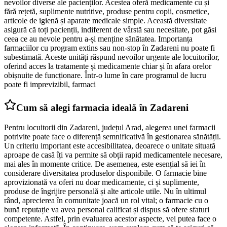
nevoilor diverse ale pacienților. Acestea oferă medicamente cu și
fără rețetă, suplimente nutritive, produse pentru copii, cosmetice,
articole de igienă și aparate medicale simple. Această diversitate
asigură că toți pacienții, indiferent de vârstă sau necesitate, pot găsi
ceea ce au nevoie pentru a-și menține sănătatea. Importanța
farmaciilor cu program extins sau non-stop în Zadareni nu poate fi
subestimată. Aceste unități răspund nevoilor urgente ale locuitorilor,
oferind acces la tratamente și medicamente chiar și în afara orelor
obișnuite de funcționare. Într-o lume în care programul de lucru
poate fi imprevizibil, farmaci
Cum să alegi farmacia ideală în Zadareni
Pentru locuitorii din Zadareni, județul Arad, alegerea unei farmacii
potrivite poate face o diferență semnificativă în gestionarea sănătății.
Un criteriu important este accesibilitatea, deoarece o unitate situată
aproape de casă îți va permite să obții rapid medicamentele necesare,
mai ales în momente critice. De asemenea, este esențial să iei în
considerare diversitatea produselor disponibile. O farmacie bine
aprovizionată va oferi nu doar medicamente, ci și suplimente,
produse de îngrijire personală și alte articole utile. Nu în ultimul
rând, aprecierea în comunitate joacă un rol vital; o farmacie cu o
bună reputație va avea personal calificat și dispus să ofere sfaturi
competente. Astfel, prin evaluarea acestor aspecte, vei putea face o