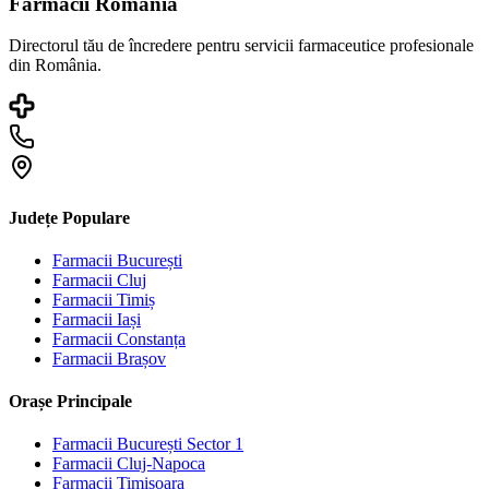
Farmacii România
Directorul tău de încredere pentru servicii farmaceutice profesionale
din România.
Județe Populare
Farmacii
București
Farmacii
Cluj
Farmacii
Timiș
Farmacii
Iași
Farmacii
Constanța
Farmacii
Brașov
Orașe Principale
Farmacii
București Sector 1
Farmacii
Cluj-Napoca
Farmacii
Timișoara