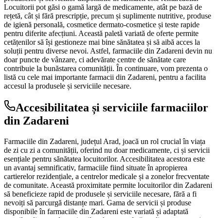
Locuitorii pot găsi o gamă largă de medicamente, atât pe bază de
rețetă, cât și fără prescripție, precum și suplimente nutritive, produse
de igienă personală, cosmetice dermato-cosmetice și teste rapide
pentru diferite afecțiuni. Această paletă variată de oferte permite
cetățenilor să își gestioneze mai bine sănătatea și să aibă acces la
soluții pentru diverse nevoi. Astfel, farmaciile din Zadareni devin nu
doar puncte de vânzare, ci adevărate centre de sănătate care
contribuie la bunăstarea comunității. În continuare, vom prezenta o
listă cu cele mai importante farmacii din Zadareni, pentru a facilita
accesul la produsele și serviciile necesare.
Accesibilitatea și serviciile farmaciilor
din Zadareni
Farmaciile din Zadareni, județul Arad, joacă un rol crucial în viața
de zi cu zi a comunității, oferind nu doar medicamente, ci și servicii
esențiale pentru sănătatea locuitorilor. Accesibilitatea acestora este
un avantaj semnificativ, farmaciile fiind situate în apropierea
cartierelor rezidențiale, a centrelor medicale și a zonelor frecventate
de comunitate. Această proximitate permite locuitorilor din Zadareni
să beneficieze rapid de produsele și serviciile necesare, fără a fi
nevoiți să parcurgă distanțe mari. Gama de servicii și produse
disponibile în farmaciile din Zadareni este variată și adaptată