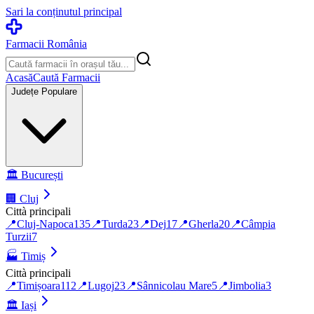
Sari la conținutul principal
Farmacii România
Acasă
Caută Farmacii
Județe Populare
🏛️
București
🏢
Cluj
Città principali
📍
Cluj-Napoca
135
📍
Turda
23
📍
Dej
17
📍
Gherla
20
📍
Câmpia
Turzii
7
🏭
Timiș
Città principali
📍
Timișoara
112
📍
Lugoj
23
📍
Sânnicolau Mare
5
📍
Jimbolia
3
🏛️
Iași