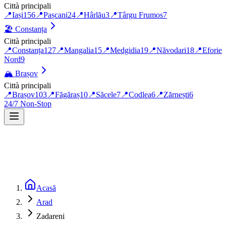
Città principali
📍
Iași
156
📍
Pașcani
24
📍
Hârlău
3
📍
Târgu Frumos
7
🏖️
Constanța
Città principali
📍
Constanța
127
📍
Mangalia
15
📍
Medgidia
19
📍
Năvodari
18
📍
Eforie
Nord
9
🏔️
Brașov
Città principali
📍
Brașov
103
📍
Făgăraș
10
📍
Săcele
7
📍
Codlea
6
📍
Zărnești
6
24/7 Non-Stop
Acasă
Arad
Zadareni