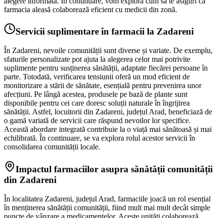
alegere informată. În continuare, vom explora cum să te asiguri că
farmacia aleasă colaborează eficient cu medicii din zonă.
Servicii suplimentare în farmacii la Zadareni
În Zadareni, nevoile comunității sunt diverse și variate. De exemplu,
sfaturile personalizate pot ajuta la alegerea celor mai potrivite
suplimente pentru susținerea sănătății, adaptate fiecărei persoane în
parte. Totodată, verificarea tensiunii oferă un mod eficient de
monitorizare a stării de sănătate, esențială pentru prevenirea unor
afecțiuni. Pe lângă acestea, produsele pe bază de plante sunt
disponibile pentru cei care doresc soluții naturale în îngrijirea
sănătății. Astfel, locuitorii din Zadareni, județul Arad, beneficiază de
o gamă variată de servicii care răspund nevoilor lor specifice.
Această abordare integrată contribuie la o viață mai sănătoasă și mai
echilibrată. În continuare, se va explora rolul acestor servicii în
consolidarea comunității locale.
Impactul farmaciilor asupra sănătății comunității
din Zadareni
În localitatea Zadareni, județul Arad, farmaciile joacă un rol esențial
în menținerea sănătății comunității, fiind mult mai mult decât simple
puncte de vânzare a medicamentelor. Aceste unități colaborează