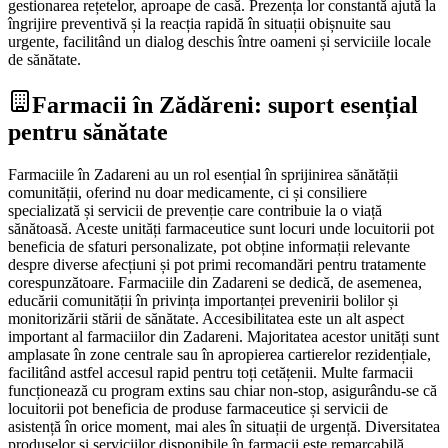
gestionarea rețetelor, aproape de casă. Prezența lor constantă ajută la
îngrijire preventivă și la reacția rapidă în situații obișnuite sau
urgente, facilitând un dialog deschis între oameni și serviciile locale
de sănătate.
Farmacii în Zădăreni: suport esențial
pentru sănătate
Farmaciile în Zadareni au un rol esențial în sprijinirea sănătății
comunității, oferind nu doar medicamente, ci și consiliere
specializată și servicii de prevenție care contribuie la o viață
sănătoasă. Aceste unități farmaceutice sunt locuri unde locuitorii pot
beneficia de sfaturi personalizate, pot obține informații relevante
despre diverse afecțiuni și pot primi recomandări pentru tratamente
corespunzătoare. Farmaciile din Zadareni se dedică, de asemenea,
educării comunității în privința importanței prevenirii bolilor și
monitorizării stării de sănătate. Accesibilitatea este un alt aspect
important al farmaciilor din Zadareni. Majoritatea acestor unități sunt
amplasate în zone centrale sau în apropierea cartierelor rezidențiale,
facilitând astfel accesul rapid pentru toți cetățenii. Multe farmacii
funcționează cu program extins sau chiar non-stop, asigurându-se că
locuitorii pot beneficia de produse farmaceutice și servicii de
asistență în orice moment, mai ales în situații de urgență. Diversitatea
produselor și serviciilor disponibile în farmacii este remarcabilă.