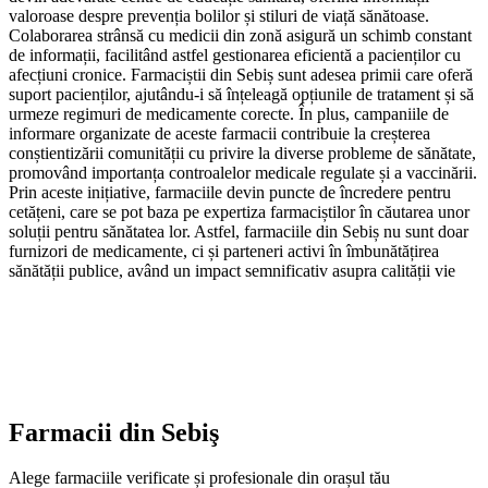
valoroase despre prevenția bolilor și stiluri de viață sănătoase.
Colaborarea strânsă cu medicii din zonă asigură un schimb constant
de informații, facilitând astfel gestionarea eficientă a pacienților cu
afecțiuni cronice. Farmaciștii din Sebiș sunt adesea primii care oferă
suport pacienților, ajutându-i să înțeleagă opțiunile de tratament și să
urmeze regimuri de medicamente corecte. În plus, campaniile de
informare organizate de aceste farmacii contribuie la creșterea
conștientizării comunității cu privire la diverse probleme de sănătate,
promovând importanța controalelor medicale regulate și a vaccinării.
Prin aceste inițiative, farmaciile devin puncte de încredere pentru
cetățeni, care se pot baza pe expertiza farmaciștilor în căutarea unor
soluții pentru sănătatea lor. Astfel, farmaciile din Sebiș nu sunt doar
furnizori de medicamente, ci și parteneri activi în îmbunătățirea
sănătății publice, având un impact semnificativ asupra calității vie
Farmacii din
Sebiş
Alege farmaciile verificate și profesionale din orașul tău