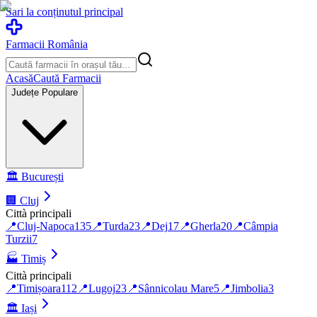
Sari la conținutul principal
Farmacii România
Acasă
Caută Farmacii
Județe Populare
🏛️
București
🏢
Cluj
Città principali
📍
Cluj-Napoca
135
📍
Turda
23
📍
Dej
17
📍
Gherla
20
📍
Câmpia
Turzii
7
🏭
Timiș
Città principali
📍
Timișoara
112
📍
Lugoj
23
📍
Sânnicolau Mare
5
📍
Jimbolia
3
🏛️
Iași