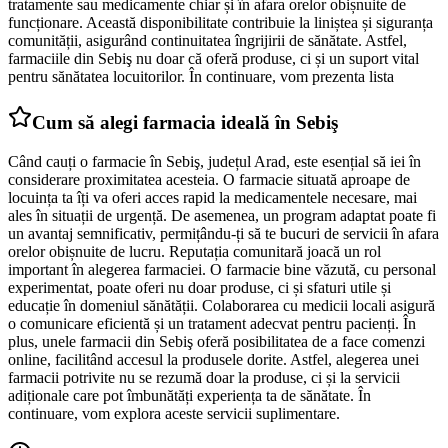
tratamente sau medicamente chiar și în afara orelor obișnuite de
funcționare. Această disponibilitate contribuie la liniștea și siguranța
comunității, asigurând continuitatea îngrijirii de sănătate. Astfel,
farmaciile din Sebiş nu doar că oferă produse, ci și un suport vital
pentru sănătatea locuitorilor. În continuare, vom prezenta lista
Cum să alegi farmacia ideală în Sebiş
Când cauți o farmacie în Sebiş, județul Arad, este esențial să iei în
considerare proximitatea acesteia. O farmacie situată aproape de
locuința ta îți va oferi acces rapid la medicamentele necesare, mai
ales în situații de urgență. De asemenea, un program adaptat poate fi
un avantaj semnificativ, permițându-ți să te bucuri de servicii în afara
orelor obișnuite de lucru. Reputația comunitară joacă un rol
important în alegerea farmaciei. O farmacie bine văzută, cu personal
experimentat, poate oferi nu doar produse, ci și sfaturi utile și
educație în domeniul sănătății. Colaborarea cu medicii locali asigură
o comunicare eficientă și un tratament adecvat pentru pacienți. În
plus, unele farmacii din Sebiş oferă posibilitatea de a face comenzi
online, facilitând accesul la produsele dorite. Astfel, alegerea unei
farmacii potrivite nu se rezumă doar la produse, ci și la servicii
adiționale care pot îmbunătăți experiența ta de sănătate. În
continuare, vom explora aceste servicii suplimentare.