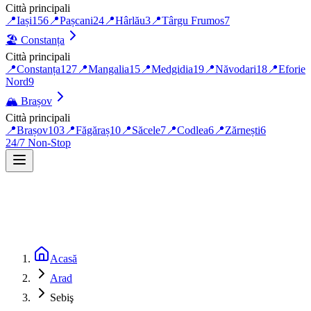
Città principali
📍
Iași
156
📍
Pașcani
24
📍
Hârlău
3
📍
Târgu Frumos
7
🏖️
Constanța
Città principali
📍
Constanța
127
📍
Mangalia
15
📍
Medgidia
19
📍
Năvodari
18
📍
Eforie
Nord
9
🏔️
Brașov
Città principali
📍
Brașov
103
📍
Făgăraș
10
📍
Săcele
7
📍
Codlea
6
📍
Zărnești
6
24/7 Non-Stop
Acasă
Arad
Sebiş