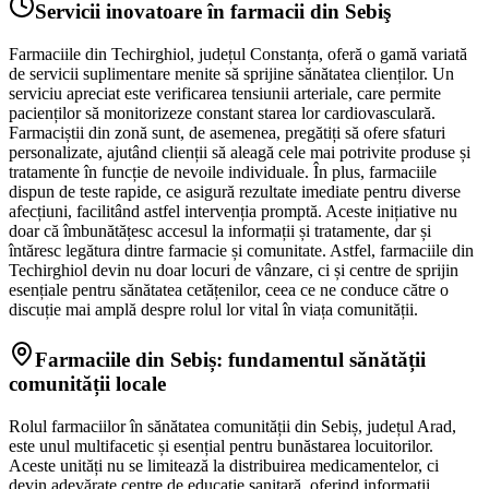
Servicii inovatoare în farmacii din Sebiş
Farmaciile din Techirghiol, județul Constanța, oferă o gamă variată
de servicii suplimentare menite să sprijine sănătatea clienților. Un
serviciu apreciat este verificarea tensiunii arteriale, care permite
pacienților să monitorizeze constant starea lor cardiovasculară.
Farmaciștii din zonă sunt, de asemenea, pregătiți să ofere sfaturi
personalizate, ajutând clienții să aleagă cele mai potrivite produse și
tratamente în funcție de nevoile individuale. În plus, farmaciile
dispun de teste rapide, ce asigură rezultate imediate pentru diverse
afecțiuni, facilitând astfel intervenția promptă. Aceste inițiative nu
doar că îmbunătățesc accesul la informații și tratamente, dar și
întăresc legătura dintre farmacie și comunitate. Astfel, farmaciile din
Techirghiol devin nu doar locuri de vânzare, ci și centre de sprijin
esențiale pentru sănătatea cetățenilor, ceea ce ne conduce către o
discuție mai amplă despre rolul lor vital în viața comunității.
Farmaciile din Sebiș: fundamentul sănătății
comunității locale
Rolul farmaciilor în sănătatea comunității din Sebiș, județul Arad,
este unul multifacetic și esențial pentru bunăstarea locuitorilor.
Aceste unități nu se limitează la distribuirea medicamentelor, ci
devin adevărate centre de educație sanitară, oferind informații