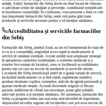
unități. Astfel, farmaciile din Sebiş devin nu doar locuri de vânzare,
ci adevărate centre de sănătate și prevenție, contribuind semnificativ
la bunăstarea comunității. În continuare, vom prezenta o listă cu cele
mai importante farmacii din Sebiş, unde veți putea găsi toate
produsele și serviciile necesare pentru a vă menține sănătatea.
Accesibilitatea și serviciile farmaciilor
din Sebiş
Farmaciile din Sebiş, județul Arad, au un rol fundamental în viața de
zi cu zi a comunității, asigurând acces rapid la medicamente și
servicii de sănătate esențiale. Aceste unități sunt amplasate strategic
în apropierea cartierelor rezidențiale, a centrelor medicale și a
zonelor frecventate de locuitori, ceea ce facilitează accesibilitatea
pentru toți cei care au nevoie de produsele și serviciile oferite.
Locuitorii din Sebiş beneficiază astfel de o gamă variată de servicii,
incluzând medicamente cu și fără rețetă, suplimente nutritive,
produse destinate copiilor, cosmetice, articole de igienă personală și
aparate medicale simple. Această diversitate asigură că fiecare
pacient, indiferent de vârstă sau necesitate, poate găsi soluțiile
adecvate pentru a-și menține sănătatea. De asemenea, farmaciile din
Sebiş cu program extins sau non-stop sunt deosebit de importante,
răspunzând nevoilor urgente ale locuitorilor care pot avea nevoie de