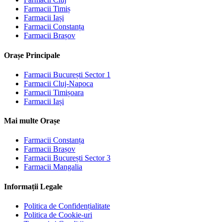
Farmacii
Timiș
Farmacii
Iași
Farmacii
Constanța
Farmacii
Brașov
Orașe Principale
Farmacii
București Sector 1
Farmacii
Cluj-Napoca
Farmacii
Timișoara
Farmacii
Iași
Mai multe Orașe
Farmacii
Constanța
Farmacii
Brașov
Farmacii
București Sector 3
Farmacii
Mangalia
Informații Legale
Politica de Confidențialitate
Politica de Cookie-uri