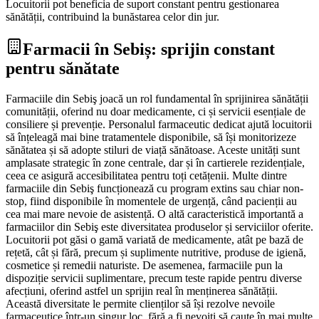
Locuitorii pot beneficia de suport constant pentru gestionarea
sănătății, contribuind la bunăstarea celor din jur.
Farmacii în Sebiș: sprijin constant
pentru sănătate
Farmaciile din Sebiş joacă un rol fundamental în sprijinirea sănătății
comunității, oferind nu doar medicamente, ci și servicii esențiale de
consiliere și prevenție. Personalul farmaceutic dedicat ajută locuitorii
să înțeleagă mai bine tratamentele disponibile, să își monitorizeze
sănătatea și să adopte stiluri de viață sănătoase. Aceste unități sunt
amplasate strategic în zone centrale, dar și în cartierele rezidențiale,
ceea ce asigură accesibilitatea pentru toți cetățenii. Multe dintre
farmaciile din Sebiş funcționează cu program extins sau chiar non-
stop, fiind disponibile în momentele de urgență, când pacienții au
cea mai mare nevoie de asistență. O altă caracteristică importantă a
farmaciilor din Sebiş este diversitatea produselor și serviciilor oferite.
Locuitorii pot găsi o gamă variată de medicamente, atât pe bază de
rețetă, cât și fără, precum și suplimente nutritive, produse de igienă,
cosmetice și remedii naturiste. De asemenea, farmaciile pun la
dispoziție servicii suplimentare, precum teste rapide pentru diverse
afecțiuni, oferind astfel un sprijin real în menținerea sănătății.
Această diversitate le permite clienților să își rezolve nevoile
farmaceutice într-un singur loc, fără a fi nevoiți să caute în mai multe