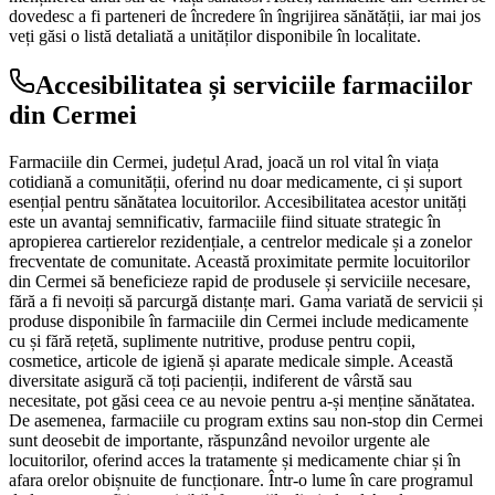
dovedesc a fi parteneri de încredere în îngrijirea sănătății, iar mai jos
veți găsi o listă detaliată a unităților disponibile în localitate.
Accesibilitatea și serviciile farmaciilor
din Cermei
Farmaciile din Cermei, județul Arad, joacă un rol vital în viața
cotidiană a comunității, oferind nu doar medicamente, ci și suport
esențial pentru sănătatea locuitorilor. Accesibilitatea acestor unități
este un avantaj semnificativ, farmaciile fiind situate strategic în
apropierea cartierelor rezidențiale, a centrelor medicale și a zonelor
frecventate de comunitate. Această proximitate permite locuitorilor
din Cermei să beneficieze rapid de produsele și serviciile necesare,
fără a fi nevoiți să parcurgă distanțe mari. Gama variată de servicii și
produse disponibile în farmaciile din Cermei include medicamente
cu și fără rețetă, suplimente nutritive, produse pentru copii,
cosmetice, articole de igienă și aparate medicale simple. Această
diversitate asigură că toți pacienții, indiferent de vârstă sau
necesitate, pot găsi ceea ce au nevoie pentru a-și menține sănătatea.
De asemenea, farmaciile cu program extins sau non-stop din Cermei
sunt deosebit de importante, răspunzând nevoilor urgente ale
locuitorilor, oferind acces la tratamente și medicamente chiar și în
afara orelor obișnuite de funcționare. Într-o lume în care programul