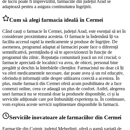
de lucru poate fi imprevizibil, farmaciile din județul Arad se
adaptează pentru a asigura continuitatea îngrijirii.
Cum să alegi farmacia ideală în Cermei
Când cauți o farmacie în Cermei, județul Arad, este esențial să iei în
considerare proximitatea acesteia. O farmacie la îndemână îți va
facilita accesul rapid la medicamente și produse de îngrijire. De
asemenea, programul adaptat al farmaciei poate face o diferență
semnificativă, permițându-ți să te aprovizionezi în funcție de
programul tău zilnic. Reputația comunitară joacă un rol crucial; o
farmacie apreciată de localnici va avea, de obicei, personal bine
pregătit și deschis la întrebările clienților. Farmacistul nu doar că îți
va oferi medicamentele necesare, dar poate avea și un rol educativ,
oferindu-ți informații utile despre utilizarea corectă a acestora. În
plus, multe farmacii din Cermei oferă acum posibilitatea de a face
comenzi online, ceea ce adaugă un plus de confort. Astfel, alegerea
unei farmacii nu se rezumă doar la produsele disponibile, ci și la
serviciile adiționale care pot îmbunătăți experiența ta. În continuare,
vom explora aceste servicii suplimentare disponibile în farmacii.
Serviciile inovatoare ale farmaciilor din Cermei
Farmaciile din Cujmir, județul Mehedinți, oferă o gamă variată de