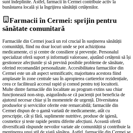
sunt îndeplinite. Astfel, farmacii în Cermei contribuie activ la
bunăstarea locală și la îngrijirea sănătății cetățenilor.
Farmacii în Cermei: sprijin pentru
sănătate comunitară
Farmaciile din Cermei joacă un rol crucial în susținerea sănătății
comunității, fiind nu doar locuri unde se pot achiziționa
medicamente, ci și centre de consiliere și prevenție. Personalul
specializat oferă suport și informații valoroase, ajutând cetățenii să își
gestioneze afecțiunile și să prevină posibile probleme de sănătate,
oferind recomandări personalizate. Accesibilitatea farmaciilor din
Cermei este un alt aspect semnificativ, majoritatea acestora fiind
amplasate în zone centrale sau în apropierea cartierelor rezidențiale,
ceea ce facilitează accesul rapid și comod pentru toți locuitorii.
Multe dintre farmaciile din localitate au program extins sau chiar
funcționează non-stop, asigurându-se că pacienții pot beneficia de
ajutorul necesar chiar și în momentele de urgență. Diversitatea
produselor și serviciilor oferite este remarcabilă; farmaciile din
Cermei dispun de o gamă variată de medicamente, atât cu
prescripție, cât și fără, suplimente nutritive, produse de igienă,
cosmetice și teste rapide pentru diferite afecțiuni. Această ofertă
diversificată răspunde nevoilor variate ale comunității și contribuie la
menținerea unui stil de viață sănătos. Astfel, farmaciile din Cermei se