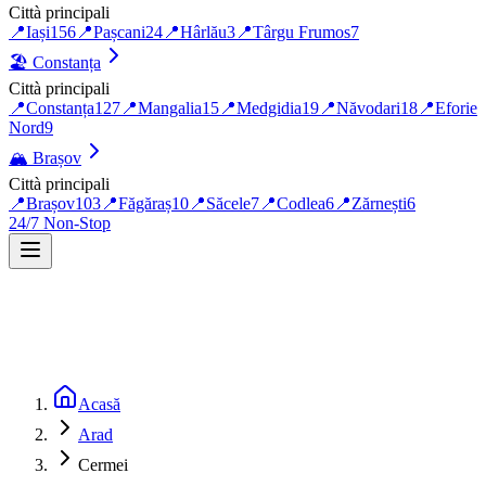
Città principali
📍
Iași
156
📍
Pașcani
24
📍
Hârlău
3
📍
Târgu Frumos
7
🏖️
Constanța
Città principali
📍
Constanța
127
📍
Mangalia
15
📍
Medgidia
19
📍
Năvodari
18
📍
Eforie
Nord
9
🏔️
Brașov
Città principali
📍
Brașov
103
📍
Făgăraș
10
📍
Săcele
7
📍
Codlea
6
📍
Zărnești
6
24/7 Non-Stop
Acasă
Arad
Cermei