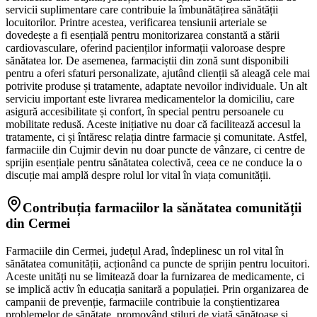
servicii suplimentare care contribuie la îmbunătățirea sănătății
locuitorilor. Printre acestea, verificarea tensiunii arteriale se
dovedește a fi esențială pentru monitorizarea constantă a stării
cardiovasculare, oferind pacienților informații valoroase despre
sănătatea lor. De asemenea, farmaciștii din zonă sunt disponibili
pentru a oferi sfaturi personalizate, ajutând clienții să aleagă cele mai
potrivite produse și tratamente, adaptate nevoilor individuale. Un alt
serviciu important este livrarea medicamentelor la domiciliu, care
asigură accesibilitate și confort, în special pentru persoanele cu
mobilitate redusă. Aceste inițiative nu doar că facilitează accesul la
tratamente, ci și întăresc relația dintre farmacie și comunitate. Astfel,
farmaciile din Cujmir devin nu doar puncte de vânzare, ci centre de
sprijin esențiale pentru sănătatea colectivă, ceea ce ne conduce la o
discuție mai amplă despre rolul lor vital în viața comunității.
Contribuția farmaciilor la sănătatea comunității
din Cermei
Farmaciile din Cermei, județul Arad, îndeplinesc un rol vital în
sănătatea comunității, acționând ca puncte de sprijin pentru locuitori.
Aceste unități nu se limitează doar la furnizarea de medicamente, ci
se implică activ în educația sanitară a populației. Prin organizarea de
campanii de prevenție, farmaciile contribuie la conștientizarea
problemelor de sănătate, promovând stiluri de viață sănătoase și