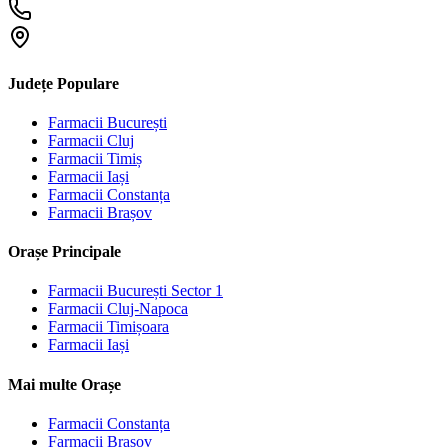
Județe Populare
Farmacii
București
Farmacii
Cluj
Farmacii
Timiș
Farmacii
Iași
Farmacii
Constanța
Farmacii
Brașov
Orașe Principale
Farmacii
București Sector 1
Farmacii
Cluj-Napoca
Farmacii
Timișoara
Farmacii
Iași
Mai multe Orașe
Farmacii
Constanța
Farmacii
Brașov