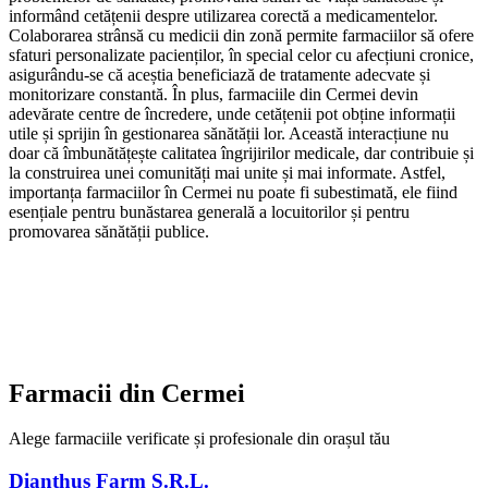
informând cetățenii despre utilizarea corectă a medicamentelor.
Colaborarea strânsă cu medicii din zonă permite farmaciilor să ofere
sfaturi personalizate pacienților, în special celor cu afecțiuni cronice,
asigurându-se că aceștia beneficiază de tratamente adecvate și
monitorizare constantă. În plus, farmaciile din Cermei devin
adevărate centre de încredere, unde cetățenii pot obține informații
utile și sprijin în gestionarea sănătății lor. Această interacțiune nu
doar că îmbunătățește calitatea îngrijirilor medicale, dar contribuie și
la construirea unei comunități mai unite și mai informate. Astfel,
importanța farmaciilor în Cermei nu poate fi subestimată, ele fiind
esențiale pentru bunăstarea generală a locuitorilor și pentru
promovarea sănătății publice.
Farmacii din
Cermei
Alege farmaciile verificate și profesionale din orașul tău
Dianthus Farm S.R.L.