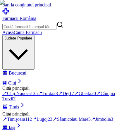
Sari la conținutul principal
Farmacii România
Acasă
Caută Farmacii
Județe Populare
🏛️
București
🏢
Cluj
Città principali
📍
Cluj-Napoca
135
📍
Turda
23
📍
Dej
17
📍
Gherla
20
📍
Câmpia
Turzii
7
🏭
Timiș
Città principali
📍
Timișoara
112
📍
Lugoj
23
📍
Sânnicolau Mare
5
📍
Jimbolia
3
🏛️
Iași