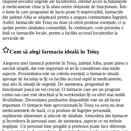
răspund nevoilor urgente ale locuitorilor, oferind acces la tratamente
și medicamente chiar și în afara orelor obișnuite de funcționare. Într-
o lume în care programul de lucru poate fi imprevizibil, farmaciile
din județul Alba se adaptează pentru a asigura continuitatea îngrijirii.
Astfel, farmaciile din Teiuș nu doar că oferă produse esențiale, ci și
sprijin pentru sănătatea comunității. În continuare, vom prezenta o
listă cu farmaciile locale, pentru a facilita accesul locuitorilor la
serviciile de
Cum să alegi farmacia ideală în Teiuș
Alegerea unei farmacii potrivite în Teiuș, județul Alba, poate părea o
sarcină simplă, dar este important să iei în considerare mai multe
aspecte. Proximitatea este un criteriu esențial; o farmacie situată
aproape de locuința ta îți va facilita accesul rapid la medicamente,
mai ales în situații de urgență. De asemenea, programul de
funcționare joacă un rol crucial. O farmacie care are un program
extins sau care este deschisă și în weekenduri îți va oferi mai multă
flexibilitate. Diversitatea produselor disponibile este un alt factor
important. O farmacie bine aprovizionată în Teiuș va avea nu doar
medicamentele de bază, ci și produse de îngrijire personală,
suplimente alimentare și articole de sănătate. Atmosfera din farmacie
și încrederea în personal sunt, de asemenea, aspecte ce nu trebuie
neglijate. Un personal bine pregătit și prietenos poate face diferența