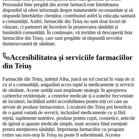
Personalul bine pregătit din aceste farmacii este întotdeauna
disponibil să ofere informații despre tratamentele recomandate și să
răspundă întrebărilor clienților, contribuind astfel la educația sanitară
a comunității. Astfel, farmaciile din Teiuș nu sunt doar locuri de
vânzare, ci parteneri de încredere în promovarea sănătății și
bunăstării comunității. În continuare, vă invităm să descoperiți lista
farmaciilor din Teiuș, care sunt pregătite să răspundă nevoilor
dumneavoastră de sănătate.
Accesibilitatea și serviciile farmaciilor
din Teiuș
Farmaciile din Teiuș, județul Alba, joacă un rol crucial în viața de zi
cu zi a comunității, asigurând acces rapid la medicamente și servicii
de sănătate. Aceste unități sunt amplasate strategic în apropierea
cartierelor rezidențiale, a centrelor medicale și a zonelor frecventate
de locuitori, facilitând astfel accesibilitatea pentru toți cei care au
nevoie de produse farmaceutice. Locuitorii din Teiuș pot beneficia
de o gamă variată de servicii, incluzând medicamente cu și fără
rețetă, suplimente nutritive, produse pentru copii, cosmetice, articole
de igienă și aparate medicale simple, toate acestea fiind esențiale
pentru menținerea sănătății. Importanța farmaciilor cu program
extins sau non-stop în Teiuș nu poate fi subestimată. Acestea