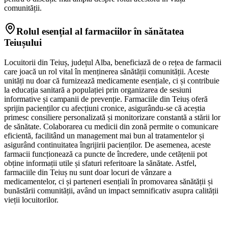
comunității.
Rolul esențial al farmaciilor în sănătatea
Teiușului
Locuitorii din Teiuș, județul Alba, beneficiază de o rețea de farmacii
care joacă un rol vital în menținerea sănătății comunității. Aceste
unități nu doar că furnizează medicamente esențiale, ci și contribuie
la educația sanitară a populației prin organizarea de sesiuni
informative și campanii de prevenție. Farmaciile din Teiuș oferă
sprijin pacienților cu afecțiuni cronice, asigurându-se că aceștia
primesc consiliere personalizată și monitorizare constantă a stării lor
de sănătate. Colaborarea cu medicii din zonă permite o comunicare
eficientă, facilitând un management mai bun al tratamentelor și
asigurând continuitatea îngrijirii pacienților. De asemenea, aceste
farmacii funcționează ca puncte de încredere, unde cetățenii pot
obține informații utile și sfaturi referitoare la sănătate. Astfel,
farmaciile din Teiuș nu sunt doar locuri de vânzare a
medicamentelor, ci și parteneri esențiali în promovarea sănătății și
bunăstării comunității, având un impact semnificativ asupra calității
vieții locuitorilor.