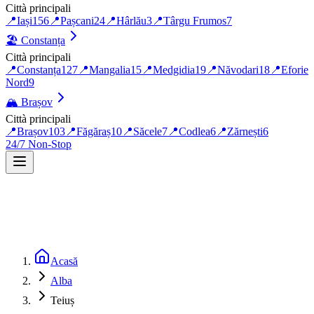
Città principali
📍
Iași
156
📍
Pașcani
24
📍
Hârlău
3
📍
Târgu Frumos
7
🏖️
Constanța
Città principali
📍
Constanța
127
📍
Mangalia
15
📍
Medgidia
19
📍
Năvodari
18
📍
Eforie
Nord
9
🏔️
Brașov
Città principali
📍
Brașov
103
📍
Făgăraș
10
📍
Săcele
7
📍
Codlea
6
📍
Zărnești
6
24/7 Non-Stop
Acasă
Alba
Teiuș