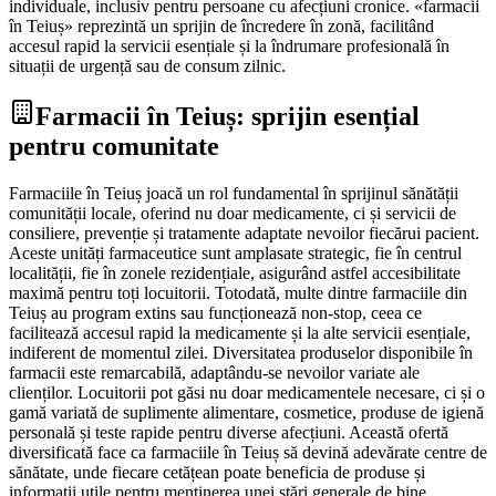
individuale, inclusiv pentru persoane cu afecțiuni cronice. «farmacii
în Teiuș» reprezintă un sprijin de încredere în zonă, facilitând
accesul rapid la servicii esențiale și la îndrumare profesională în
situații de urgență sau de consum zilnic.
Farmacii în Teiuș: sprijin esențial
pentru comunitate
Farmaciile în Teiuș joacă un rol fundamental în sprijinul sănătății
comunității locale, oferind nu doar medicamente, ci și servicii de
consiliere, prevenție și tratamente adaptate nevoilor fiecărui pacient.
Aceste unități farmaceutice sunt amplasate strategic, fie în centrul
localității, fie în zonele rezidențiale, asigurând astfel accesibilitate
maximă pentru toți locuitorii. Totodată, multe dintre farmaciile din
Teiuș au program extins sau funcționează non-stop, ceea ce
facilitează accesul rapid la medicamente și la alte servicii esențiale,
indiferent de momentul zilei. Diversitatea produselor disponibile în
farmacii este remarcabilă, adaptându-se nevoilor variate ale
clienților. Locuitorii pot găsi nu doar medicamentele necesare, ci și o
gamă variată de suplimente alimentare, cosmetice, produse de igienă
personală și teste rapide pentru diverse afecțiuni. Această ofertă
diversificată face ca farmaciile în Teiuș să devină adevărate centre de
sănătate, unde fiecare cetățean poate beneficia de produse și
informații utile pentru menținerea unei stări generale de bine.