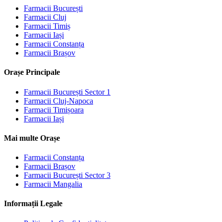
Farmacii
București
Farmacii
Cluj
Farmacii
Timiș
Farmacii
Iași
Farmacii
Constanța
Farmacii
Brașov
Orașe Principale
Farmacii
București Sector 1
Farmacii
Cluj-Napoca
Farmacii
Timișoara
Farmacii
Iași
Mai multe Orașe
Farmacii
Constanța
Farmacii
Brașov
Farmacii
București Sector 3
Farmacii
Mangalia
Informații Legale