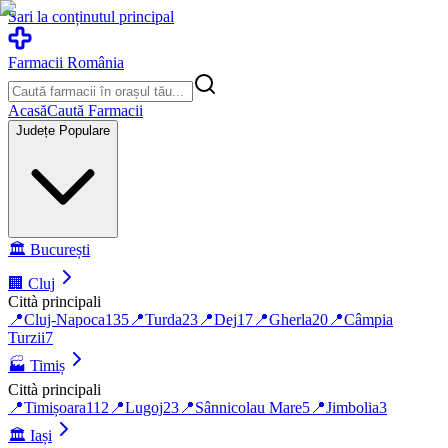
Sari la conținutul principal
Farmacii România
Acasă
Caută Farmacii
Județe Populare
🏛️
București
🏢
Cluj
Città principali
📍
Cluj-Napoca
135
📍
Turda
23
📍
Dej
17
📍
Gherla
20
📍
Câmpia
Turzii
7
🏭
Timiș
Città principali
📍
Timișoara
112
📍
Lugoj
23
📍
Sânnicolau Mare
5
📍
Jimbolia
3
🏛️
Iași