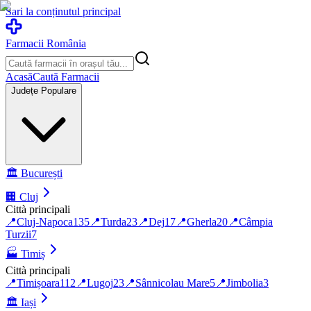
Sari la conținutul principal
Farmacii România
Acasă
Caută Farmacii
Județe Populare
🏛️
București
🏢
Cluj
Città principali
📍
Cluj-Napoca
135
📍
Turda
23
📍
Dej
17
📍
Gherla
20
📍
Câmpia
Turzii
7
🏭
Timiș
Città principali
📍
Timișoara
112
📍
Lugoj
23
📍
Sânnicolau Mare
5
📍
Jimbolia
3
🏛️
Iași