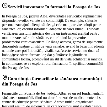
Servicii inovatoare în farmacii la Posaga de Jos
În Posaga de Jos, județul Alba, diversitatea serviciilor suplimentare
răspunde nevoilor variate ale comunității. De exemplu, sfaturile
personalizate ajută clienții să aleagă cele mai potrivite soluții pentru
sănătatea lor, oferind informații adaptate fiecărei situații. Totodată,
verificarea tensiunii arteriale devine un instrument esențial pentru
monitorizarea stării de sănătate, contribuind la prevenirea
problemelor cardiovasculare. Pe lângă acestea, gama de suplimente
disponibile susține un stil de viață sănătos, având la bază ingrediente
naturale care pot îmbunătăți vitalitatea. Aceste servicii nu doar că
îmbogățesc oferta farmaciilor, dar și întăresc legăturile cu
comunitatea locală, promovând un stil de viață echilibrat și sănătos.
În continuare, se va explora rolul farmaciilor în sprijinul comunității
din Posaga de Jos.
Contribuția farmaciilor la sănătatea comunității
din Posaga de Jos
Farmaciile din Posaga de Jos, județul Alba, au un rol fundamental în
sănătatea comunității, fiind nu doar furnizori de medicamente, ci și
centre de educație pentru sănătate. Aceste unități organizează
frecvent sesiuni de informare, în care locuitorii sunt învățați despre