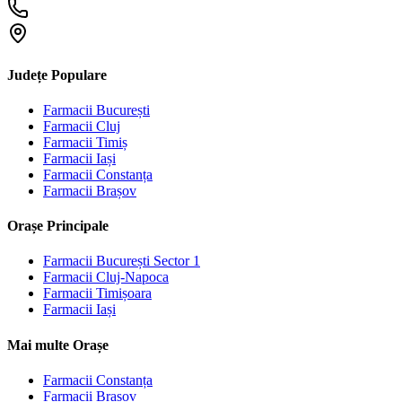
Județe Populare
Farmacii
București
Farmacii
Cluj
Farmacii
Timiș
Farmacii
Iași
Farmacii
Constanța
Farmacii
Brașov
Orașe Principale
Farmacii
București Sector 1
Farmacii
Cluj-Napoca
Farmacii
Timișoara
Farmacii
Iași
Mai multe Orașe
Farmacii
Constanța
Farmacii
Brașov