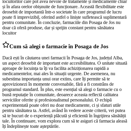
locuitorilor care pot avea nevoie de tratamente și medicamente chiar
și în afara orelor obișnuite de funcționare. Această flexibilitate este
deosebit de importantă într-o societate în care programul de lucru
poate fi imprevizibil, oferind astfel o liniște sufletească suplimentară
pentru comunitate. În concluzie, farmaciile din Posaga de Jos nu
doar că oferă produse, dar și sprijin constant pentru sănătatea
locuitor
Cum să alegi o farmacie în Posaga de Jos
Dacă ești în căutarea unei farmacii în Posaga de Jos, județul Alba,
un aspect deosebit de important este accesibilitatea. O unitate situată
aproape de locuința ta îți va facilita achiziționarea rapidă a
medicamentelor, mai ales în situații urgente. De asemenea, nu
subestima importanța unui orar extins, care îți permite să te
aprovizionezi în momente convenabile, fără a fi constrâns de
programul standard. În plus, este esențial să alegi o farmacie cu o
bună reputație în comunitate, deoarece aceasta reflectă calitatea
serviciilor oferite și profesionalismul personalului. O echipă
experimentată poate oferi nu doar medicamente, ci și sfaturi utile
pentru sănătatea ta. Astfel, având în vedere aceste criterii, vei putea
să te bucuri de o experiență plăcută și eficientă în îngrijirea sănătății
tale. În continuare, vom explora cum să te asiguri că farmacia aleasă
îți îndeplinește toate așteptările.