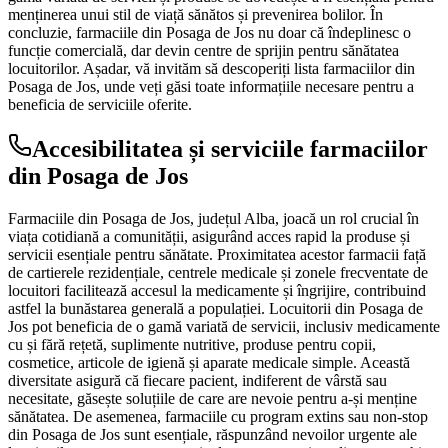
menținerea unui stil de viață sănătos și prevenirea bolilor. În
concluzie, farmaciile din Posaga de Jos nu doar că îndeplinesc o
funcție comercială, dar devin centre de sprijin pentru sănătatea
locuitorilor. Așadar, vă invităm să descoperiți lista farmaciilor din
Posaga de Jos, unde veți găsi toate informațiile necesare pentru a
beneficia de serviciile oferite.
Accesibilitatea și serviciile farmaciilor
din Posaga de Jos
Farmaciile din Posaga de Jos, județul Alba, joacă un rol crucial în
viața cotidiană a comunității, asigurând acces rapid la produse și
servicii esențiale pentru sănătate. Proximitatea acestor farmacii față
de cartierele rezidențiale, centrele medicale și zonele frecventate de
locuitori facilitează accesul la medicamente și îngrijire, contribuind
astfel la bunăstarea generală a populației. Locuitorii din Posaga de
Jos pot beneficia de o gamă variată de servicii, inclusiv medicamente
cu și fără rețetă, suplimente nutritive, produse pentru copii,
cosmetice, articole de igienă și aparate medicale simple. Această
diversitate asigură că fiecare pacient, indiferent de vârstă sau
necesitate, găsește soluțiile de care are nevoie pentru a-și menține
sănătatea. De asemenea, farmaciile cu program extins sau non-stop
din Posaga de Jos sunt esențiale, răspunzând nevoilor urgente ale