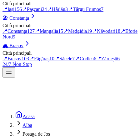
Città principali
📍
Iași
156
📍
Pașcani
24
📍
Hârlău
3
📍
Târgu Frumos
7
🏖️
Constanța
Città principali
📍
Constanța
127
📍
Mangalia
15
📍
Medgidia
19
📍
Năvodari
18
📍
Eforie
Nord
9
🏔️
Brașov
Città principali
📍
Brașov
103
📍
Făgăraș
10
📍
Săcele
7
📍
Codlea
6
📍
Zărnești
6
24/7 Non-Stop
Acasă
Alba
Posaga de Jos