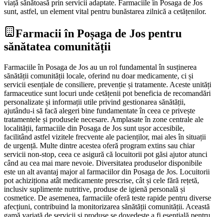
viață sănătoasă prin servicii adaptate. Farmaciile în Posaga de Jos
sunt, astfel, un element vital pentru bunăstarea zilnică a cetățenilor.
Farmacii în Poșaga de Jos pentru
sănătatea comunității
Farmaciile în Posaga de Jos au un rol fundamental în susținerea
sănătății comunității locale, oferind nu doar medicamente, ci și
servicii esențiale de consiliere, prevenție și tratamente. Aceste unități
farmaceutice sunt locuri unde cetățenii pot beneficia de recomandări
personalizate și informații utile privind gestionarea sănătății,
ajutându-i să facă alegeri bine fundamentate în ceea ce privește
tratamentele și produsele necesare. Amplasate în zone centrale ale
localității, farmaciile din Posaga de Jos sunt ușor accesibile,
facilitând astfel vizitele frecvente ale pacienților, mai ales în situații
de urgență. Multe dintre acestea oferă program extins sau chiar
servicii non-stop, ceea ce asigură că locuitorii pot găsi ajutor atunci
când au cea mai mare nevoie. Diversitatea produselor disponibile
este un alt avantaj major al farmaciilor din Posaga de Jos. Locuitorii
pot achiziționa atât medicamente prescrise, cât și cele fără rețetă,
inclusiv suplimente nutritive, produse de igienă personală și
cosmetice. De asemenea, farmaciile oferă teste rapide pentru diverse
afecțiuni, contribuind la monitorizarea sănătății comunității. Această
gamă variată de servicii și produse se dovedește a fi esențială pentru