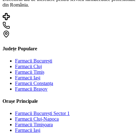
din România.
Județe Populare
Farmacii
București
Farmacii
Cluj
Farmacii
Timiș
Farmacii
Iași
Farmacii
Constanța
Farmacii
Brașov
Orașe Principale
Farmacii
București Sector 1
Farmacii
Cluj-Napoca
Farmacii
Timișoara
Farmacii
Iași