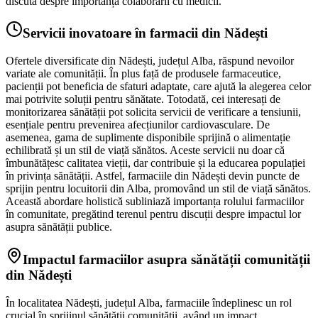
discuta despre importanța colaborării cu medicii.
Servicii inovatoare în farmacii din Nădești
Ofertele diversificate din Nădești, județul Alba, răspund nevoilor
variate ale comunității. În plus față de produsele farmaceutice,
pacienții pot beneficia de sfaturi adaptate, care ajută la alegerea celor
mai potrivite soluții pentru sănătate. Totodată, cei interesați de
monitorizarea sănătății pot solicita servicii de verificare a tensiunii,
esențiale pentru prevenirea afecțiunilor cardiovasculare. De
asemenea, gama de suplimente disponibile sprijină o alimentație
echilibrată și un stil de viață sănătos. Aceste servicii nu doar că
îmbunătățesc calitatea vieții, dar contribuie și la educarea populației
în privința sănătății. Astfel, farmaciile din Nădești devin puncte de
sprijin pentru locuitorii din Alba, promovând un stil de viață sănătos.
Această abordare holistică subliniază importanța rolului farmaciilor
în comunitate, pregătind terenul pentru discuții despre impactul lor
asupra sănătății publice.
Impactul farmaciilor asupra sănătății comunității
din Nădești
În localitatea Nădești, județul Alba, farmaciile îndeplinesc un rol
crucial în sprijinul sănătății comunității, având un impact