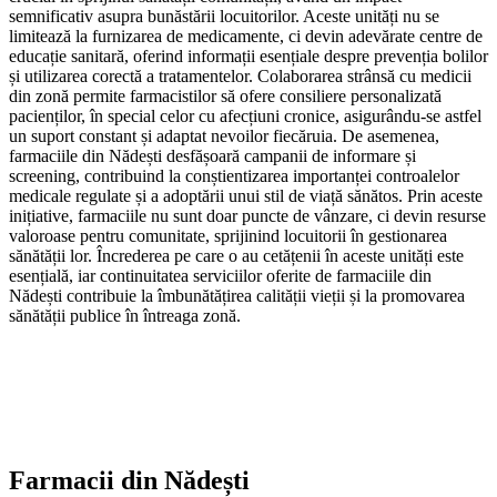
semnificativ asupra bunăstării locuitorilor. Aceste unități nu se
limitează la furnizarea de medicamente, ci devin adevărate centre de
educație sanitară, oferind informații esențiale despre prevenția bolilor
și utilizarea corectă a tratamentelor. Colaborarea strânsă cu medicii
din zonă permite farmacistilor să ofere consiliere personalizată
pacienților, în special celor cu afecțiuni cronice, asigurându-se astfel
un suport constant și adaptat nevoilor fiecăruia. De asemenea,
farmaciile din Nădești desfășoară campanii de informare și
screening, contribuind la conștientizarea importanței controalelor
medicale regulate și a adoptării unui stil de viață sănătos. Prin aceste
inițiative, farmaciile nu sunt doar puncte de vânzare, ci devin resurse
valoroase pentru comunitate, sprijinind locuitorii în gestionarea
sănătății lor. Încrederea pe care o au cetățenii în aceste unități este
esențială, iar continuitatea serviciilor oferite de farmaciile din
Nădești contribuie la îmbunătățirea calității vieții și la promovarea
sănătății publice în întreaga zonă.
Farmacii din
Nădești