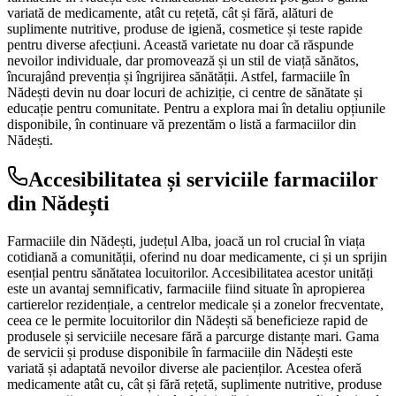
variată de medicamente, atât cu rețetă, cât și fără, alături de
suplimente nutritive, produse de igienă, cosmetice și teste rapide
pentru diverse afecțiuni. Această varietate nu doar că răspunde
nevoilor individuale, dar promovează și un stil de viață sănătos,
încurajând prevenția și îngrijirea sănătății. Astfel, farmaciile în
Nădești devin nu doar locuri de achiziție, ci centre de sănătate și
educație pentru comunitate. Pentru a explora mai în detaliu opțiunile
disponibile, în continuare vă prezentăm o listă a farmaciilor din
Nădești.
Accesibilitatea și serviciile farmaciilor
din Nădești
Farmaciile din Nădești, județul Alba, joacă un rol crucial în viața
cotidiană a comunității, oferind nu doar medicamente, ci și un sprijin
esențial pentru sănătatea locuitorilor. Accesibilitatea acestor unități
este un avantaj semnificativ, farmaciile fiind situate în apropierea
cartierelor rezidențiale, a centrelor medicale și a zonelor frecventate,
ceea ce le permite locuitorilor din Nădești să beneficieze rapid de
produsele și serviciile necesare fără a parcurge distanțe mari. Gama
de servicii și produse disponibile în farmaciile din Nădești este
variată și adaptată nevoilor diverse ale pacienților. Acestea oferă
medicamente atât cu, cât și fără rețetă, suplimente nutritive, produse