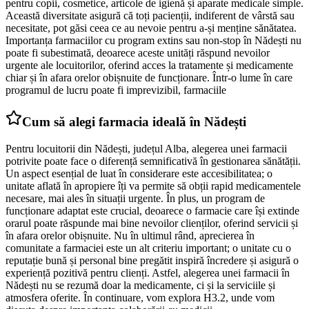
pentru copii, cosmetice, articole de igienă și aparate medicale simple.
Această diversitate asigură că toți pacienții, indiferent de vârstă sau
necesitate, pot găsi ceea ce au nevoie pentru a-și menține sănătatea.
Importanța farmaciilor cu program extins sau non-stop în Nădești nu
poate fi subestimată, deoarece aceste unități răspund nevoilor
urgente ale locuitorilor, oferind acces la tratamente și medicamente
chiar și în afara orelor obișnuite de funcționare. Într-o lume în care
programul de lucru poate fi imprevizibil, farmaciile
Cum să alegi farmacia ideală în Nădești
Pentru locuitorii din Nădești, județul Alba, alegerea unei farmacii
potrivite poate face o diferență semnificativă în gestionarea sănătății.
Un aspect esențial de luat în considerare este accesibilitatea; o
unitate aflată în apropiere îți va permite să obții rapid medicamentele
necesare, mai ales în situații urgente. În plus, un program de
funcționare adaptat este crucial, deoarece o farmacie care își extinde
orarul poate răspunde mai bine nevoilor clienților, oferind servicii și
în afara orelor obișnuite. Nu în ultimul rând, aprecierea în
comunitate a farmaciei este un alt criteriu important; o unitate cu o
reputație bună și personal bine pregătit inspiră încredere și asigură o
experiență pozitivă pentru clienți. Astfel, alegerea unei farmacii în
Nădești nu se rezumă doar la medicamente, ci și la serviciile și
atmosfera oferite. În continuare, vom explora H3.2, unde vom