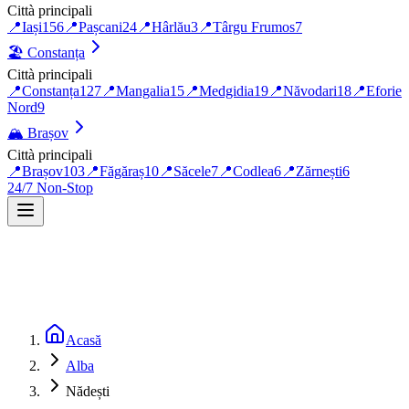
Città principali
📍
Iași
156
📍
Pașcani
24
📍
Hârlău
3
📍
Târgu Frumos
7
🏖️
Constanța
Città principali
📍
Constanța
127
📍
Mangalia
15
📍
Medgidia
19
📍
Năvodari
18
📍
Eforie
Nord
9
🏔️
Brașov
Città principali
📍
Brașov
103
📍
Făgăraș
10
📍
Săcele
7
📍
Codlea
6
📍
Zărnești
6
24/7 Non-Stop
Acasă
Alba
Nădești