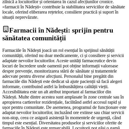
zilnică a locuitorilor și orientarea în cazul afecțiunilor cronice.
«farmacii în Nădești» contribuie la stabilitatea serviciilor de sănătate
locale, oferind eliberarea rețetelor, consiliere practică și suport în
situații neprevăzute.
Farmacii în Nădești: sprijin pentru
sănătatea comunității
Farmaciile în Nădești joacă un rol esențial în sprijinul sănătății
comunității, oferind nu doar medicamente, ci și consiliere și servicii
adaptate nevoilor locuitorilor. Aceste unități farmaceutice devin
locuri de încredere unde oamenii pot obține informații valoroase
despre prevenție, monitorizarea stării de sănătate și tratamentele
adecvate pentru diverse afecțiuni. Personalul bine pregătit din
farmaciile din Nădești este dedicat să ajute pacienții să facă alegeri
informate, contribuind astfel la îmbunătățirea calității vieții.
Accesibilitatea este un alt atribut important al farmaciilor din
Nădești. Multe dintre acestea sunt amplasate în zone centrale sau în
apropierea cartierelor rezidențiale, facilitând astfel accesul rapid și
ușor pentru comunitate. De asemenea, programul de funcționare este
adaptat nevoilor locuitorilor, incluzând ore extinse sau chiar servicii
non-stop, ceea ce asigură asistență în momentele de urgență, când
timpul este esențial. Diversitatea produselor și serviciilor oferite de
farmaciile în Nădești este remarcabilă. Locuitorii pot găsi o gamă