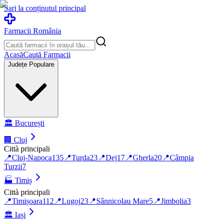
Sari la conținutul principal
Farmacii România
Acasă
Caută Farmacii
Județe Populare
🏛️
București
🏢
Cluj
Città principali
📍
Cluj-Napoca
135
📍
Turda
23
📍
Dej
17
📍
Gherla
20
📍
Câmpia
Turzii
7
🏭
Timiș
Città principali
📍
Timișoara
112
📍
Lugoj
23
📍
Sânnicolau Mare
5
📍
Jimbolia
3
🏛️
Iași