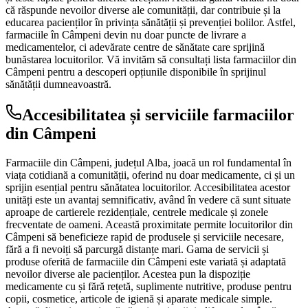
că răspunde nevoilor diverse ale comunității, dar contribuie și la
educarea pacienților în privința sănătății și prevenției bolilor. Astfel,
farmaciile în Câmpeni devin nu doar puncte de livrare a
medicamentelor, ci adevărate centre de sănătate care sprijină
bunăstarea locuitorilor. Vă invităm să consultați lista farmaciilor din
Câmpeni pentru a descoperi opțiunile disponibile în sprijinul
sănătății dumneavoastră.
Accesibilitatea și serviciile farmaciilor
din Câmpeni
Farmaciile din Câmpeni, județul Alba, joacă un rol fundamental în
viața cotidiană a comunității, oferind nu doar medicamente, ci și un
sprijin esențial pentru sănătatea locuitorilor. Accesibilitatea acestor
unități este un avantaj semnificativ, având în vedere că sunt situate
aproape de cartierele rezidențiale, centrele medicale și zonele
frecventate de oameni. Această proximitate permite locuitorilor din
Câmpeni să beneficieze rapid de produsele și serviciile necesare,
fără a fi nevoiți să parcurgă distanțe mari. Gama de servicii și
produse oferită de farmaciile din Câmpeni este variată și adaptată
nevoilor diverse ale pacienților. Acestea pun la dispoziție
medicamente cu și fără rețetă, suplimente nutritive, produse pentru
copii, cosmetice, articole de igienă și aparate medicale simple.