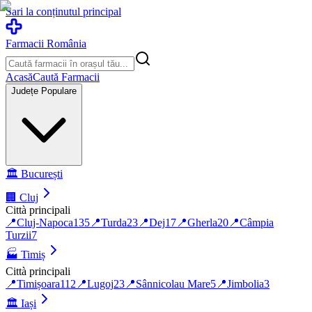
Sari la conținutul principal
Farmacii România
Acasă
Caută Farmacii
Județe Populare
🏛️
București
🏢
Cluj
Città principali
📍
Cluj-Napoca
135
📍
Turda
23
📍
Dej
17
📍
Gherla
20
📍
Câmpia
Turzii
7
🏭
Timiș
Città principali
📍
Timișoara
112
📍
Lugoj
23
📍
Sânnicolau Mare
5
📍
Jimbolia
3
🏛️
Iași